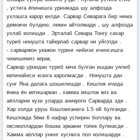
, устига ёпинишга уринмада шу алфозда
ухлашга карор килди. Сарвар Севарага бир нима
демокчи булдию, лекин айтолмади , шу алфозда
ухлаб колишди . Эрталаб Севара Тонгу сахар
туриб нонушта тайерлаб сарвар ни уйготди .
- сарваржон укажон туринг чийизи ичинг,ишга
чикишимиз керак,
Сарвар урнидан туриб кеча булган ишдан уялиб
келинойиси юзига каролмасди . Нонушта дан
сунг Яна далага шошилишди . Кишлок ичида
ёнма ён кетишаркан , хамма кишлок киз ва
аёлларни кузи уларда аникроги Сарварда эди .
Хар холда уруш бошланганига 1.5 ой булганди .
Кишлокда 5ёки 6 нафар успирин боллару ва
оксоколлардан бошка эркакни топик булмасди .
Хамма аёллар унинг хуснига лол колишарди .