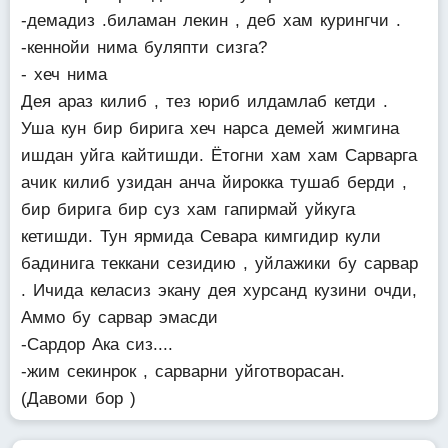
-демадиз .биламан лекин , деб хам курингчи .
-кеннойи нима буляпти сизга?
- хеч нима
Дея араз килиб , тез юриб илдамлаб кетди .
Уша кун бир бирига хеч нарса демей жимгина
ишдан уйга кайтишди. Ётогни хам хам Сарварга
ачик килиб узидан анча йирокка тушаб берди ,
бир бирига бир суз хам гапирмай уйкуга
кетишди. Тун ярмида Севара кимгидир кули
бадинига теккани сезидию , уйлажики бу сарвар
. Ичида келасиз экану дея хурсанд кузини очди,
Аммо бу сарвар эмасди
-Сардор Ака сиз....
-жим секинрок , сарварни уйготворасан.
(Давоми бор )