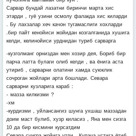
Сарвар бундай лазатни биринчи марта хис
этарди , гуё узини осмолу фалакда хис киларди
. Бу лахзалар хеч качон тугамаслиги хохларди
.бир пайт кенойиси жойидан козгалганида хушига
келди, келинойиси урднидан туриб сарварга
-кузголманг орниздан мен хозир дея, Бориб бир
парча латта булаги олиб келди , ва ёнига аста
утириб , сарварни олатини хамда суюклик
сочроган жойлари арта бошлади. Севара
сарварни кузларига караб :
- мазза килкизми ?
-хм
-курдизми , уйлансангиз шунга ухшаш маззадан
доим маст булиб, хузр киласиз , Яна мен сизга
10 да бир кисмини курсатдим
Севара сунгра жойига утди . Купача устига ётиб