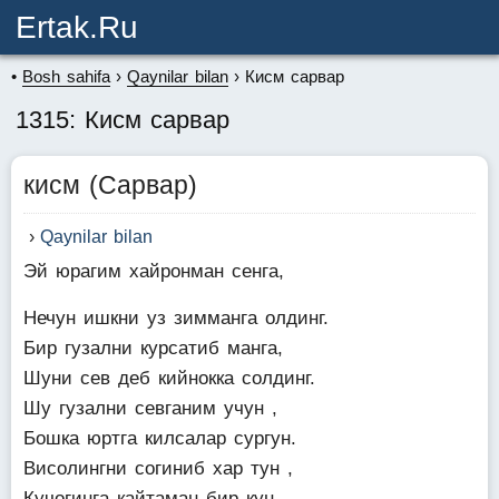
Ertak.ru
Bosh sahifa
Qaynilar bilan
Кисм сарвар
1315: Кисм сарвар
кисм (Сарвар)
Qaynilar bilan
Эй юрагим хайронман сенга,
Нечун ишкни уз зимманга олдинг.
Бир гузални курсатиб манга,
Шуни сев деб кийнокка солдинг.
Шу гузални севганим учун ,
Бошка юртга килсалар сургун.
Висолингни согиниб хар тун ,
Кучогинга кайтаман бир кун .