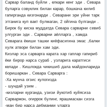
Сарвар баланд буйли , елкари кенг эди . Севара
буларга совуклик билан карар, бошкача килиб
гапирганда кизгонарди . Севарани эри уйни тарк
этганига куп вакт булмаган, 2 ойгина булганди .
Бирок бу киска муддатда Севара сарварни севиб
улгурган эди . Сарварни аёлларга , хамда
Севарага ёкиши ташки киёфасигина эмас ,балки
хулк атвори билан хам эди.
Кизлар эса сарварга карата хар гаплар гапириб
ёки бирор нарса сураб , узларига каратгиси
келади . Кишлокда чикишиб дала майдонларида
боришаркан , Севара Сарварга :
-Ха мунча огзис кулогизда
- шундай узим .
-кизларни курганда, узизи йукотиб куйясиза
Сарваржон, огиррок булинг, ярашмаскан сизга
-ман бир нарса дебманми уларга