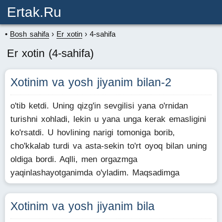
Ertak.ru
Bosh sahifa
Er xotin
4-sahifa
Er xotin (4-sahifa)
Xotinim va yosh jiyanim bilan-2
o'tib ketdi. Uning qizg'in sevgilisi yana o'rnidan
turishni xohladi, lekin u yana unga kerak emasligini
ko'rsatdi. U hovlining narigi tomoniga borib,
cho'kkalab turdi va asta-sekin to'rt oyoq bilan uning
oldiga bordi. Aqlli, men orgazmga
yaqinlashayotganimda o'yladim. Maqsadimga
Xotinim va yosh jiyanim bila