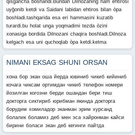
qisgancha boshandi.Bundan Dilnozaning ham ehtirosi
uyğonib ketdi va Saidani labidan ehtiros bilan òpa
boshladi.tashqarida esa eri hammasini kuzatib
turardi.bu holat unga yoqmadimi tezda òzini
xonasiga bordida Dilnozani chaqira boshladi.Dilnoza
kelgach esa uni quchoqlab òpa ketdi.ketma
NIMANI EKSAG SHUNI ORSAN
хона бор экан оша йерда ювиниб чикиб кийиниб
кочага чиксам ортимдан чикиб телефон номери
йозилган когозни берди ошандан бери тиш
докторга сиктириб юрибман якинда докторга
борудим хомиладор эканман эрим хурсанд
болалик боламиз деб мен эса хайронман кайси
бирини боласи экан деб кегинги пайтда