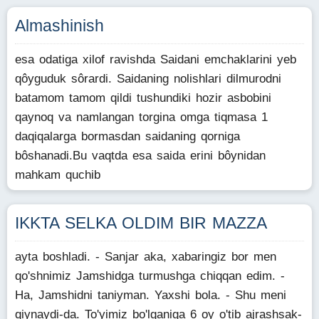
Almashinish
esa odatiga xilof ravishda Saidani emchaklarini yeb
qôyguduk sôrardi. Saidaning nolishlari dilmurodni
batamom tamom qildi tushundiki hozir asbobini
qaynoq va namlangan torgina omga tiqmasa 1
daqiqalarga bormasdan saidaning qorniga
bôshanadi.Bu vaqtda esa saida erini bôynidan
mahkam quchib
IKKTA SELKA OLDIM BIR MAZZA
ayta boshladi. - Sanjar aka, xabaringiz bor men
qo'shnimiz Jamshidga turmushga chiqqan edim. -
Ha, Jamshidni taniyman. Yaxshi bola. - Shu meni
qiynaydi-da. To'yimiz bo'lganiga 6 oy o'tib ajrashsak-