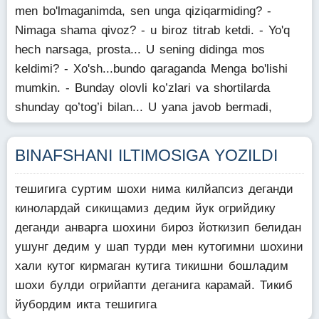
men bo'lmaganimda, sen unga qiziqarmiding? -
Nimaga shama qivoz? - u biroz titrab ketdi. - Yo'q
hech narsaga, prosta... U sening didinga mos
keldimi? - Xo'sh...bundo qaraganda Menga bo'lishi
mumkin. - Bunday olovli ko’zlari va shortilarda
shunday qo’tog’i bilan... U yana javob bermadi,
BINAFSHANI ILTIMOSIGA YOZILDI
тешигига суртим шохи нима килйапсиз деганди
кинолардай сикищамиз дедим йук огрийдику
деганди анварга шохини бироз йоткизип белидан
ушунг дедим у шап турди мен кутогимни шохини
хали кутог кирмаган кутига тикишни бошладим
шохи булди огрийапти деганига карамай. Тикиб
йубордим икта тешигига