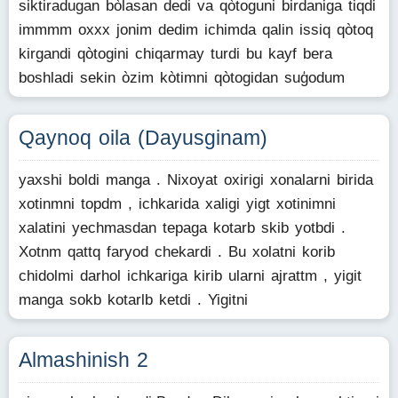
siktiradugan bòlasan dedi va qòtoguni birdaniga tiqdi
immmm oxxx jonim dedim ichimda qalin issiq qòtoq
kirgandi qòtogini chiqarmay turdi bu kayf bera
boshladi sekin òzim kòtimni qòtogidan suģodum
Qaynoq oila (Dayusginam)
yaxshi boldi manga . Nixoyat oxirigi xonalarni birida
xotinmni topdm , ichkarida xaligi yigt xotinimni
xalatini yechmasdan tepaga kotarb skib yotbdi .
Xotnm qattq faryod chekardi . Bu xolatni korib
chidolmi darhol ichkariga kirib ularni ajrattm , yigit
manga sokb kotarlb ketdi . Yigitni
Almashinish 2