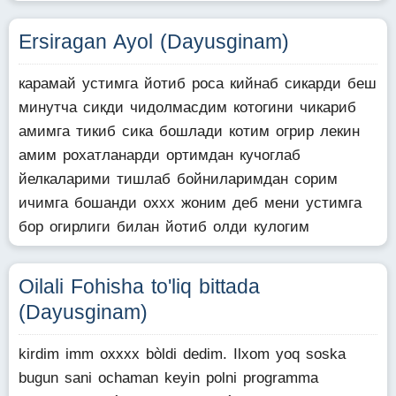
Ersiragan Ayol (Dayusginam)
карамай устимга йотиб роса кийнаб сикарди беш
минутча сикди чидолмасдим котогини чикариб
амимга тикиб сика бошлади котим огрир лекин
амим рохатланарди ортимдан кучоглаб
йелкаларими тишлаб бойниларимдан сорим
ичимга бошанди оххх жоним деб мени устимга
бор огирлиги билан йотиб олди кулогим
Oilali Fohisha to'liq bittada
(Dayusginam)
kirdim imm oxxxx bòldi dedim. Ilxom yoq soska
bugun sani ochaman keyin polni programma