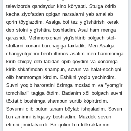
televizorda qandaydur kino köryapti. Stulga ötirib
kecha ziyofatdan qolgan narsalarni yeb amallab
qorin töyg'azdim. Asalga böl tez yig'ishtirish kerak
deb stolni yig'ishtira boshladim. Asal ham menga
qarashdi. Mehmonxonani yig'ishtirib bölgach stol-
stullarni xonani burchagiga taxladik. Men Asalga
changyutgichni berib iltimos asalim men hammomga
kirib chiqay deb labidan öpib qöydim va xonamga
kirib shkafimdan shampun, sovun va halat-sochiqni
olib hammomga kirdim. Eshikni yopib yechindim.
Suvni yoqib haroratini özimga mosladim va "yomg'ir
tomchilari" tagiga ötdim. Badanim xöl bölgach suvni
töxtatib boshimga shampun surtib köpirtirdim.
Sovunni olib butun tanam böylab ishqaladim. Sovun
b.n amimni ishqalay boshladim. Muzdek sovun
etimni jimirlatvordi. Bir qölim b.n kökraklarimni