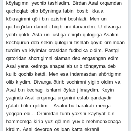
köylagimni yechib tashladim. Birdan Asal orqamdan
quchoqlab olib böynimga labini bosib ikkala
kökragimni qöli b.n ezishni boshladi. Men uni
quchog'idan darxol chiqib uni itarvordim. U divanga
yotib qoldi. Asta uni ustiga chiqib qulog'iga Asalim
kechqurun deb sekin qulog'ini tishlab qöyib örnimdan
turdim va kiyimlar orasidan fudbolka oldim. Pastgi
qatoridan shortigimni olaman deb engashgan edim
Asal yana ketimga shapatilab urib tönqayma deb
kulib qochib ketdi. Men esa indamasdan shörtigimni
olib kiydim. Divanga ötirib sochimni yig'ib oldim va
Asal b.n kechagi ishlarni öylab jilmaydim. Keyin
yaqinda Asal orqamga urganini eslab qandaydir
g'alati bölib qoldim... Asalni bu harakati menga
yoqqan edi... Örnimdan turib yaxshi kayfiyat b.n
hammomga kirib yuz qölimni yuvib mehmonxonaga
kirdim. Asal devorga osilgan katta ekranli