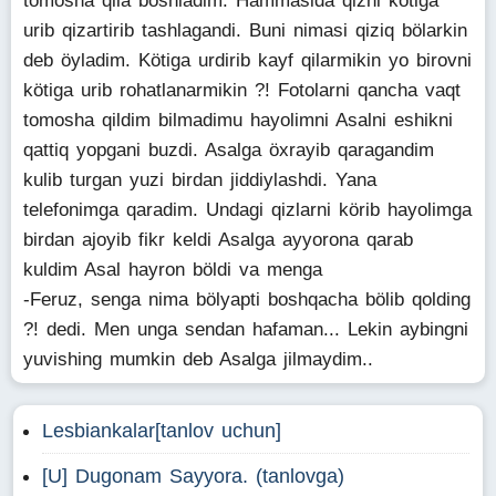
tomosha qila boshladim. Hammasida qizni kötiga
urib qizartirib tashlagandi. Buni nimasi qiziq bölarkin
deb öyladim. Kötiga urdirib kayf qilarmikin yo birovni
kötiga urib rohatlanarmikin ?! Fotolarni qancha vaqt
tomosha qildim bilmadimu hayolimni Asalni eshikni
qattiq yopgani buzdi. Asalga öxrayib qaragandim
kulib turgan yuzi birdan jiddiylashdi. Yana
telefonimga qaradim. Undagi qizlarni körib hayolimga
birdan ajoyib fikr keldi Asalga ayyorona qarab
kuldim Asal hayron böldi va menga
-Feruz, senga nima bölyapti boshqacha bölib qolding
?! dedi. Men unga sendan hafaman... Lekin aybingni
yuvishing mumkin deb Asalga jilmaydim..
Lesbiankalar[tanlov uchun]
[U] Dugonam Sayyora. (tanlovga)