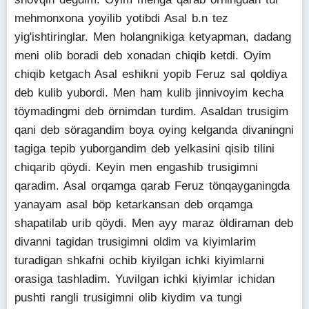
mehmonxona yoyilib yotibdi Asal b.n tez
yig'ishtiringlar. Men holangnikiga ketyapman, dadang
meni olib boradi deb xonadan chiqib ketdi. Oyim
chiqib ketgach Asal eshikni yopib Feruz sal qoldiya
deb kulib yubordi. Men ham kulib jinnivoyim kecha
töymadingmi deb örnimdan turdim. Asaldan trusigim
qani deb söragandim boya oying kelganda divaningni
tagiga tepib yuborgandim deb yelkasini qisib tilini
chiqarib qöydi. Keyin men engashib trusigimni
qaradim. Asal orqamga qarab Feruz tönqayganingda
yanayam asal böp ketarkansan deb orqamga
shapatilab urib qöydi. Men ayy maraz öldiraman deb
divanni tagidan trusigimni oldim va kiyimlarim
turadigan shkafni ochib kiyilgan ichki kiyimlarni
orasiga tashladim. Yuvilgan ichki kiyimlar ichidan
pushti rangli trusigimni olib kiydim va tungi