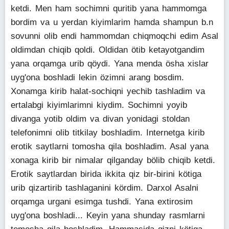
ketdi. Men ham sochimni quritib yana hammomga
bordim va u yerdan kiyimlarim hamda shampun b.n
sovunni olib endi hammomdan chiqmoqchi edim Asal
oldimdan chiqib qoldi. Oldidan ötib ketayotgandim
yana orqamga urib qöydi. Yana menda ösha xislar
uyg'ona boshladi lekin özimni arang bosdim.
Xonamga kirib halat-sochiqni yechib tashladim va
ertalabgi kiyimlarimni kiydim. Sochimni yoyib
divanga yotib oldim va divan yonidagi stoldan
telefonimni olib titkilay boshladim. Internetga kirib
erotik saytlarni tomosha qila boshladim. Asal yana
xonaga kirib bir nimalar qilganday bölib chiqib ketdi.
Erotik saytlardan birida ikkita qiz bir-birini kötiga
urib qizartirib tashlaganini kördim. Darxol Asalni
orqamga urgani esimga tushdi. Yana extirosim
uyg'ona boshladi... Keyin yana shunday rasmlarni