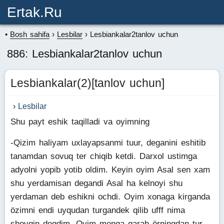
Ertak.ru
Bosh sahifa
Lesbilar
Lesbiankalar2tanlov uchun
886: Lesbiankalar2tanlov uchun
Lesbiankalar(2)[tanlov uchun]
Lesbilar
Shu payt eshik taqilladi va oyimning
-Qizim haliyam uxlayapsanmi tuur, deganini eshitib
tanamdan sovuq ter chiqib ketdi. Darxol ustimga
adyolni yopib yotib oldim. Keyin oyim Asal sen xam
shu yerdamisan degandi Asal ha kelnoyi shu
yerdaman deb eshikni ochdi. Oyim xonaga kirganda
özimni endi uyqudan turgandek qilib ufff nima
shovqin degdim. Oyim menga qarab örningdan tur