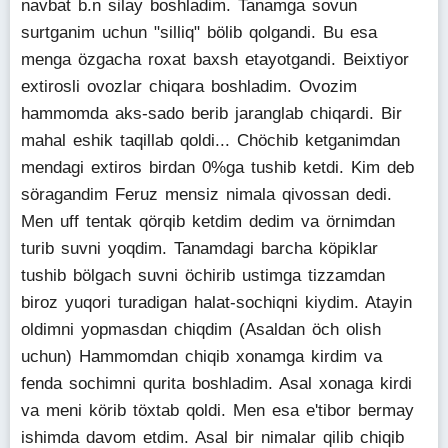
navbat b.n silay boshladim. Tanamga sovun
surtganim uchun "silliq" bölib qolgandi. Bu esa
menga özgacha roxat baxsh etayotgandi. Beixtiyor
extirosli ovozlar chiqara boshladim. Ovozim
hammomda aks-sado berib jaranglab chiqardi. Bir
mahal eshik taqillab qoldi... Chöchib ketganimdan
mendagi extiros birdan 0%ga tushib ketdi. Kim deb
söragandim Feruz mensiz nimala qivossan dedi.
Men uff tentak qörqib ketdim dedim va örnimdan
turib suvni yoqdim. Tanamdagi barcha köpiklar
tushib bölgach suvni öchirib ustimga tizzamdan
biroz yuqori turadigan halat-sochiqni kiydim. Atayin
oldimni yopmasdan chiqdim (Asaldan öch olish
uchun) Hammomdan chiqib xonamga kirdim va
fenda sochimni qurita boshladim. Asal xonaga kirdi
va meni körib töxtab qoldi. Men esa e'tibor bermay
ishimda davom etdim. Asal bir nimalar qilib chiqib