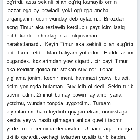
og'rirdi, asta sekinli bilan og'riq kamayib ornini
lazzat egallay bowladi..yoki og'riqqa ancha
urganganim ucun wunday deb uyladm... Birozdan
song Timur aka tezlawib ketdi..bir payt icim issiq
bulib ketdi.. Ichmdagi olat tolqinsimon
harakatlanardi.. Keyin Timur aka sekinli bilan sug'irib
oldi..turib ketdi.. Man haliyam yotardm.. Huddi taslim
bugandek, kozlarimdan yow ciqardi, bir payt Timur
aka keldilar qolida bir stakan suv bor, Lobar
yig'lama jonim, kechir meni, hammasi yaxwi buladi,
doim yoningda bulaman. Suv icib ol dedi. Sekin turib
suvni icdim..2minut bumay bowim aylanib, yana
yotdmu, wundan tongda uygondim.. Tursam
kiyimlarimni ham kiydirib qoygan ekan, nonuwtaga
kecha yeyiw nasib qilmagan antiqa guwtli taomni
yedik..men hecnima demasdm.. U ham faqat menga
tikilib qarardi..kechagi iwlardan uyalib turib ketdm.