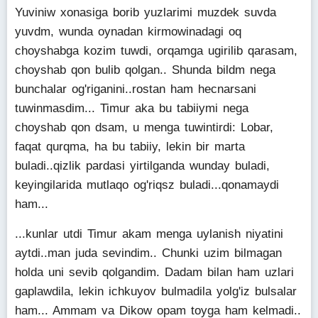
Yuviniw xonasiga borib yuzlarimi muzdek suvda
yuvdm, wunda oynadan kirmowinadagi oq
choyshabga kozim tuwdi, orqamga ugirilib qarasam,
choyshab qon bulib qolgan.. Shunda bildm nega
bunchalar og'riganini..rostan ham hecnarsani
tuwinmasdim... Timur aka bu tabiiymi nega
choyshab qon dsam, u menga tuwintirdi: Lobar,
faqat qurqma, ha bu tabiiy, lekin bir marta
buladi..qizlik pardasi yirtilganda wunday buladi,
keyingilarida mutlaqo og'riqsz buladi...qonamaydi
ham...
...kunlar utdi Timur akam menga uylanish niyatini
aytdi..man juda sevindim.. Chunki uzim bilmagan
holda uni sevib qolgandim. Dadam bilan ham uzlari
gaplawdila, lekin ichkuyov bulmadila yolg'iz bulsalar
ham... Ammam va Dikow opam toyga ham kelmadi..