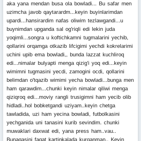
aka yana mendan busa ola bowladi... Bu safar men
uzimcha javob qaytarardm...keyin buyinlarimdan
upardi...hansirardim nafas oliwim tezlawgandi...u
buynimdan upganda sal og'riqli edi lekin juda
yoqimli...songra u koftichkamni tugmalarini yechib,
qollarini orqamga otkazib lifcigimi yechdi kokrelarimi
uchini upib ema bowladi,, bunda lazzat kuchliroq
edi...nimalar bulyapti menga qizig'i yoq edi...keyin
wimimni tugmasini yecdi, zamogini ocdi, qollarini
belimdan o'tqazib wimimi yecha bowladi...bunga men
ham qarawdim...chunki keyin nimalar qiliwi menga
qiziqroq edi...moviy rangli trusigimni ham yecib olib
hidladi..hol bobketgandi uziyam..keyin chetga
tawladida, uzi ham yecina bowladi, futbolkasini
yechganida uni tanasini kurib sevindim. chunki
muwaklari daxwat edi, yana press ham..vau..
Bunaqasini faqat kartinkalada kurganman.. Keyin