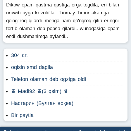
Dikow opam qastma qastiga erga tegdila, eri bilan
uruwib uyga kevoldila.. Tinmay Timur akamga
qo'ng'iroq qilardi..menga ham qo'ngroq qilib eringni
tortib olaman deb popsa qilardi...wunaqasiga opam
endi dushmanimga aylandi..
304 ст.
oqisin smd dagila
Telefon olaman deb ogziga oldi
♛ Madi92 ♛(3 qsim) ♛
Настарин (Бұлган воқеа)
Bir paytla