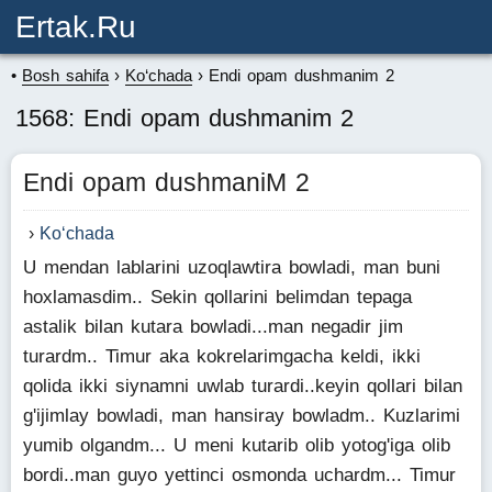
Ertak.ru
Bosh sahifa
Ko‘chada
Endi opam dushmanim 2
1568: Endi opam dushmanim 2
Endi opam dushmaniM 2
Ko‘chada
U mendan lablarini uzoqlawtira bowladi, man buni
hoxlamasdim.. Sekin qollarini belimdan tepaga
astalik bilan kutara bowladi...man negadir jim
turardm.. Timur aka kokrelarimgacha keldi, ikki
qolida ikki siynamni uwlab turardi..keyin qollari bilan
g'ijimlay bowladi, man hansiray bowladm.. Kuzlarimi
yumib olgandm... U meni kutarib olib yotog'iga olib
bordi..man guyo yettinci osmonda uchardm... Timur