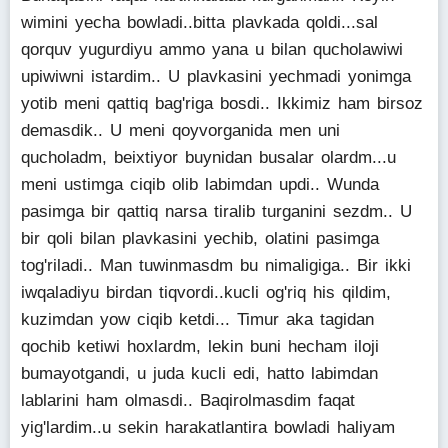
wimini yecha bowladi..bitta plavkada qoldi...sal
qorquv yugurdiyu ammo yana u bilan qucholawiwi
upiwiwni istardim.. U plavkasini yechmadi yonimga
yotib meni qattiq bag'riga bosdi.. Ikkimiz ham birsoz
demasdik.. U meni qoyvorganida men uni
qucholadm, beixtiyor buynidan busalar olardm...u
meni ustimga ciqib olib labimdan updi.. Wunda
pasimga bir qattiq narsa tiralib turganini sezdm.. U
bir qoli bilan plavkasini yechib, olatini pasimga
tog'riladi.. Man tuwinmasdm bu nimaligiga.. Bir ikki
iwqaladiyu birdan tiqvordi..kucli og'riq his qildim,
kuzimdan yow ciqib ketdi... Timur aka tagidan
qochib ketiwi hoxlardm, lekin buni hecham iloji
bumayotgandi, u juda kucli edi, hatto labimdan
lablarini ham olmasdi.. Baqirolmasdim faqat
yig'lardim..u sekin harakatlantira bowladi haliyam