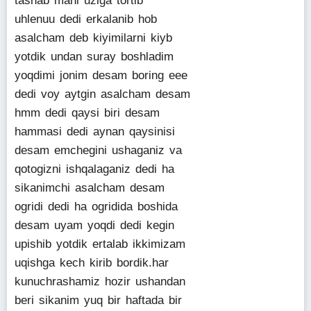
tashab mani uziga tortib
uhlenuu dedi erkalanib hob
asalcham deb kiyimilarni kiyb
yotdik undan suray boshladim
yoqdimi jonim desam boring eee
dedi voy aytgin asalcham desam
hmm dedi qaysi biri desam
hammasi dedi aynan qaysinisi
desam emchegini ushaganiz va
qotogizni ishqalaganiz dedi ha
sikanimchi asalcham desam
ogridi dedi ha ogridida boshida
desam uyam yoqdi dedi kegin
upishib yotdik ertalab ikkimizam
uqishga kech kirib bordik.har
kunuchrashamiz hozir ushandan
beri sikanim yuq bir haftada bir