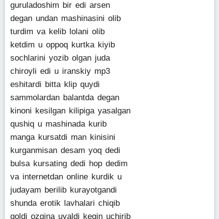
guruladoshim bir edi arsen
degan undan mashinasini olib
turdim va kelib lolani olib
ketdim u oppoq kurtka kiyib
sochlarini yozib olgan juda
chiroyli edi u iranskiy mp3
eshitardi bitta klip quydi
sammolardan balantda degan
kinoni kesilgan kilipiga yasalgan
qushiq u mashinada kurib
manga kursatdi man kinisini
kurganmisan desam yoq dedi
bulsa kursating dedi hop dedim
va internetdan online kurdik u
judayam berilib kurayotgandi
shunda erotik lavhalari chiqib
qoldi ozgina uyaldi kegin uchirib