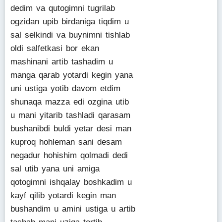
dedim va qutogimni tugrilab
ogzidan upib birdaniga tiqdim u
sal selkindi va buynimni tishlab
oldi salfetkasi bor ekan
mashinani artib tashadim u
manga qarab yotardi kegin yana
uni ustiga yotib davom etdim
shunaqa mazza edi ozgina utib
u mani yitarib tashladi qarasam
bushanibdi buldi yetar desi man
kuproq hohleman sani desam
negadur hohishim qolmadi dedi
sal utib yana uni amiga
qotogimni ishqalay boshkadim u
kayf qilib yotardi kegin man
bushandim u amini ustiga u artib