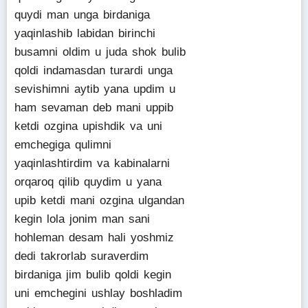
quydi man unga birdaniga
yaqinlashib labidan birinchi
busamni oldim u juda shok bulib
qoldi indamasdan turardi unga
sevishimni aytib yana updim u
ham sevaman deb mani uppib
ketdi ozgina upishdik va uni
emchegiga qulimni
yaqinlashtirdim va kabinalarni
orqaroq qilib quydim u yana
upib ketdi mani ozgina ulgandan
kegin lola jonim man sani
hohleman desam hali yoshmiz
dedi takrorlab suraverdim
birdaniga jim bulib qoldi kegin
uni emchegini ushlay boshladim