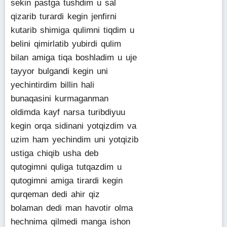
sekin pastga tushdim u sal
qizarib turardi kegin jenfirni
kutarib shimiga qulimni tiqdim u
belini qimirlatib yubirdi qulim
bilan amiga tiqa boshladim u uje
tayyor bulgandi kegin uni
yechintirdim billin hali
bunaqasini kurmaganman
oldimda kayf narsa turibdiyuu
kegin orqa sidinani yotqizdim va
uzim ham yechindim uni yotqizib
ustiga chiqib usha deb
qutogimni quliga tutqazdim u
qutogimni amiga tirardi kegin
qurqeman dedi ahir qiz
bolaman dedi man havotir olma
hechnima qilmedi manga ishon