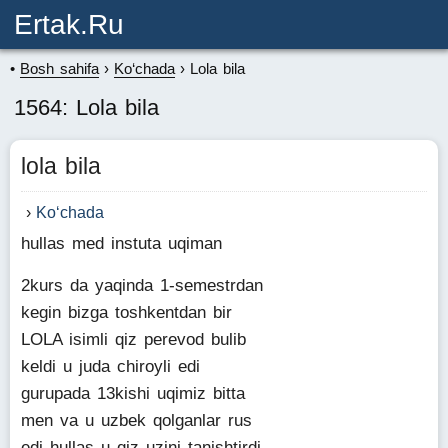
Ertak.ru
Bosh sahifa
Ko‘chada
Lola bila
1564: Lola bila
lola bila
Ko‘chada
hullas med instuta uqiman
2kurs da yaqinda 1-semestrdan
kegin bizga toshkentdan bir
LOLA isimli qiz perevod bulib
keldi u juda chiroyli edi
gurupada 13kishi uqimiz bitta
men va u uzbek qolganlar rus
edi hullas u qiz uzini tanishtirdi