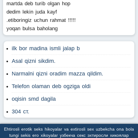
martda deb turib olgan hop
dedim lekin juda kayf
.etiboringiz uchun rahmat !!!!!
yoqan bulsa baholang
ilk bor madina ismli jalap b
Asal qizni sikdim.
Narmalni qizni oradim mazza qildim.
Telefon olaman deb ogziga oldi
oqisin smd dagila
304 ст.
Ehtirosli erotik seks hikoyalar va extirosli sex uzbekcha ona bola
tungi sekis ero xikoyalar узбекча секс эхтиросли хикоялар