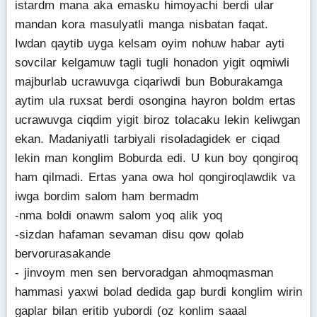
istardm mana aka emasku himoyachi berdi ular
mandan kora masulyatli manga nisbatan faqat.
Iwdan qaytib uyga kelsam oyim nohuw habar ayti
sovcilar kelgamuw tagli tugli honadon yigit oqmiwli
majburlab ucrawuvga ciqariwdi bun Boburakamga
aytim ula ruxsat berdi osongina hayron boldm ertas
ucrawuvga ciqdim yigit biroz tolacaku lekin keliwgan
ekan. Madaniyatli tarbiyali risoladagidek er ciqad
lekin man konglim Boburda edi. U kun boy qongiroq
ham qilmadi. Ertas yana owa hol qongiroqlawdik va
iwga bordim salom ham bermadm
-nma boldi onawm salom yoq alik yoq
-sizdan hafaman sevaman disu qow qolab
bervorurasakande
- jinvoym men sen bervoradgan ahmoqmasman
hammasi yaxwi bolad dedida gap burdi konglim wirin
gaplar bilan eritib yubordi (oz konlim saaal