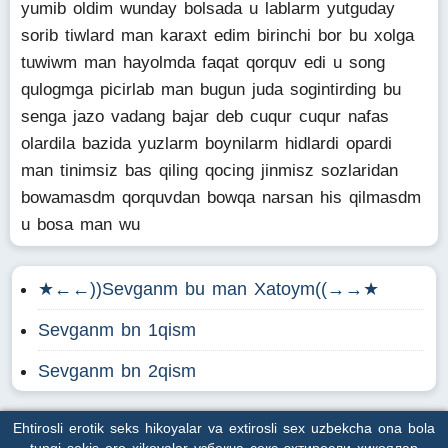
yumib oldim wunday bolsada u lablarm yutguday
sorib tiwlard man karaxt edim birinchi bor bu xolga
tuwiwm man hayolmda faqat qorquv edi u song
qulogmga picirlab man bugun juda sogintirding bu
senga jazo vadang bajar deb cuqur cuqur nafas
olardila bazida yuzlarm boynilarm hidlardi opardi
man tinimsiz bas qiling qocing jinmisz sozlaridan
bowamasdm qorquvdan bowqa narsan his qilmasdm
u bosa man wu
★←←))Sevganm bu man Xatoym((→→★
Sevganm bn 1qism
Sevganm bn 2qism
Ehtirosli erotik seks hikoyalar va extirosli sex uzbekcha ona bola