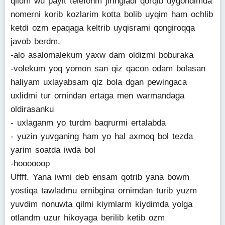
qildm wu payit telefonm jiringladi qorqib uygondimda
nomerni korib kozlarim kotta bolib uyqim ham ochlib
ketdi ozm epaqaga keltrib uyqisrami qongiroqqa
javob berdm.
-alo asalomalekum yaxw dam oldizmi boburaka
-volekum yoq yomon san qiz qacon odam bolasan
haliyam uxlayabsam qiz bola dgan pewingaca
uxlidmi tur ornindan ertaga men warmandaga
oldirasanku
- uxlaganm yo turdm baqrurmi ertalabda
- yuzin yuvganing ham yo hal axmoq bol tezda
yarim soatda iwda bol
-hoooooop
Uffff. Yana iwmi deb ensam qotrib yana bowm
yostiqa tawladmu ernibgina ornimdan turib yuzm
yuvdim nonuwta qilmi kiymlarm kiydimda yolga
otlandm uzur hikoyaga berilib ketib ozm