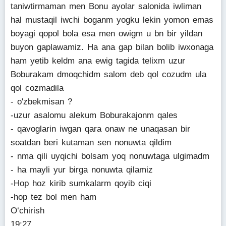
taniwtirmaman men Bonu ayolar salonida iwliman
hal mustaqil iwchi boganm yogku lekin yomon emas
boyagi qopol bola esa men owigm u bn bir yildan
buyon gaplawamiz. Ha ana gap bilan bolib iwxonaga
ham yetib keldm ana ewig tagida telixm uzur
Boburakam dmoqchidm salom deb qol cozudm ula
qol cozmadila
- o'zbekmisan ?
-uzur asalomu alekum Boburakajonm qales
- qavoglarin iwgan qara onaw ne unaqasan bir
soatdan beri kutaman sen nonuwta qildim
- nma qili uyqichi bolsam yoq nonuwtaga ulgimadm
- ha mayli yur birga nonuwta qilamiz
-Hop hoz kirib sumkalarm qoyib ciqi
-hop tez bol men ham
O‘chirish
19:27