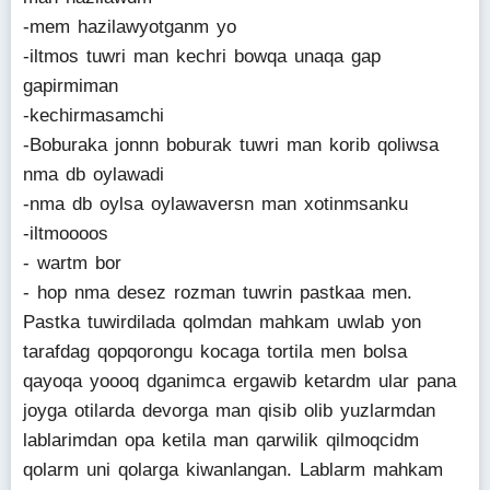
-mem hazilawyotganm yo
-iltmos tuwri man kechri bowqa unaqa gap
gapirmiman
-kechirmasamchi
-Boburaka jonnn boburak tuwri man korib qoliwsa
nma db oylawadi
-nma db oylsa oylawaversn man xotinmsanku
-iltmoooos
- wartm bor
- hop nma desez rozman tuwrin pastkaa men.
Pastka tuwirdilada qolmdan mahkam uwlab yon
tarafdag qopqorongu kocaga tortila men bolsa
qayoqa yoooq dganimca ergawib ketardm ular pana
joyga otilarda devorga man qisib olib yuzlarmdan
lablarimdan opa ketila man qarwilik qilmoqcidm
qolarm uni qolarga kiwanlangan. Lablarm mahkam