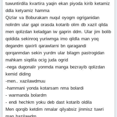
tuwuntirdila kvartira yaqin ekan piyoda kirib ketamiz
ddla ketyamiz hamma
Qizlar va Boburakam nuqul oyogm ogriganidan
nolirdm ular gapi orasda kotarib olim db xazil qilda
men qolizdan keladgan iw gaprin ddm. Ular jim bolib
qoldida sekinroq yuriwmga imo qildla man yoq
degandm qaxirli qarawlarni bn qaragandi
qorqanmdan sekin yurdm ular bilagm pastrogidan
mahkam siqdila ocig juda ogrid
-nega dugonalir yonmda manga bezrayib qolizdan
kemid diding
-men.. xazilawdmuu
-hammani yonda kotarsam nma bolardi
- warmanda bolardm
- endi hechkm yoku deb dast kotarib oldila
Men qorqib ketdim nmalar qilyabsiz jinmisz tuwri
man hazilawdm