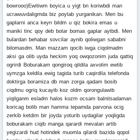
bowrooo)Ewitiwm boyica u yigt bn koriwbdi man
ucrawuvdaligmda biz poylab yurganikan. Men bu
gaplarni anca keyn bildm u qiz bokira emas u
maniki tinc qoy deb bolar bomas gaplar aytbdi. Men
bulardan behabar sovcilar aynib qoliwgan sababni
bilomasdm. Man mazzam qocib iwga ciqolmadm
aksi ga olib uyda heckim yoq owqozonim juda qattiq
ogrirdi Boburakam qongiroq qildila axvolim ewtib
uymzga keldila ewig tagida turib caqirdila telefonda
doktirga boramiza db man zorga qadam bosib
ciqdmu ogriq kucayib koz oldm qorongulawib
yiqilganm esladm halos kozm ocsam balnitsadaman
koricag bolib man hamma tepamda parvona ocig
zerkib ketdim bir joyda yoturib uydagilar yoqligda
boburakam ciqib manga qarardi mevalan artib
yegizardi hud hotindek muomla qilardi bazida qopol