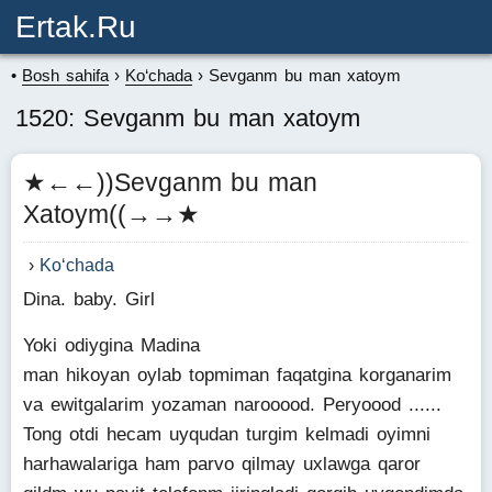
Ertak.ru
Bosh sahifa
Ko‘chada
Sevganm bu man xatoym
1520: Sevganm bu man xatoym
★←←))Sevganm bu man
Xatoym((→→★
Ko‘chada
Dina. baby. Girl
Yoki odiygina Madina
man hikoyan oylab topmiman faqatgina korganarim
va ewitgalarim yozaman narooood. Peryoood ......
Tong otdi hecam uyqudan turgim kelmadi oyimni
harhawalariga ham parvo qilmay uxlawga qaror