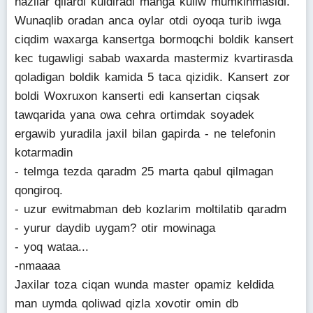
hazilar qilardi kuldiradi manga kuliw mumkinmasidi.
Wunaqlib oradan anca oylar otdi oyoqa turib iwga
ciqdim waxarga kansertga bormoqchi boldik kansert
kec tugawligi sabab waxarda mastermiz kvartirasda
qoladigan boldik kamida 5 taca qizidik. Kansert zor
boldi Woxruxon kanserti edi kansertan ciqsak
tawqarida yana owa cehra ortimdak soyadek
ergawib yuradila jaxil bilan gapirda - ne telefonin
kotarmadin
- telmga tezda qaradm 25 marta qabul qilmagan
qongiroq.
- uzur ewitmabman deb kozlarim moltilatib qaradm
- yurur daydib uygam? otir mowinaga
- yoq wataa...
-nmaaaa
Jaxilar toza ciqan wunda master opamiz keldida
man uymda qoliwad qizla xovotir omin db