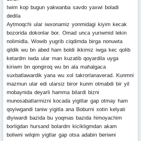
Iwim kop bugun yakwanba savdo yaxwi boladi
dedila
Aytmoqchi ular iwxonamiz yonmidagi kiyim kecak
bozorida dokonlar bor. Omad unca yuriwmid lekin
nolimidla. Wowib yugrib ciqdimda birga nonuwta
qildik wu bn abed ham boldi ikkimiz iwga kec qolib
ketardm iwda ular man kuzatib qoyardila uyga
kiriwm bn qongiroq wu bn ala mahalgaca
suxbatlawardik yana wu xol takrorlanaverad. Kunmni
mazmun ular edi ularsiz biror kunm otmabdi bir yil
mobaynida deyarli hamma bilardi bizni
munosabatlarmizni kocada yigitlar gap otmay ham
qoyiwgandi taniw yigitla ana Boburni xotin kelyati
diyiwardi bazida bu yoqmas bazida himoyachim
borligdan hursand bolardm kicikligmdan akam
boliwni wilqim yigtlar gap otsa adabin beriwni