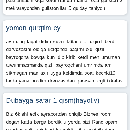
pastiankasinikiga ketdi (farida mama roza guliston 2
mekrarayondan gulistonlilar 5 qulday taniydi)
yomon qurqtim ey
aytmang faqat didim suvni k6tar dib paqirdi berdi
darvozasini oldiga kelganda paqirni oldi qizil
bayroqcha bowqa kuni dib kirib ketdi men umuman
tuwunmabmanda qizil bayroqchani umrimda am
sikmagan man axir uyga keldimda soat kechki10
larda yana bordim drvozasidan qarasam ogli ikkalasi
Dubayga safar 1-qism(hayotiy)
Biz 6kishi edik ayraportdan chiqib Biznes room
degan katta barga bordik u yerda bizi Rano opami
ozarbayjonli tanishlari kutvoldi . Biz yuvinib dam