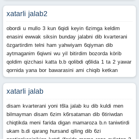
xatarli jalab2
obordi u mullo 3 kun 6qidi keyin 6zimga keldim
enasini ewwak siksin bunday jalabni dib kvarterani
özgartirdim telni ham yahwiyam 6qiyman dib
aytmaganim 6qiwni wu yil bitirdim bozorda körib
qoldim qizchasi katta b.b qolibdi q6lida 1 ta 2 yawar
qornida yana bor bawarasini ami chiqib ketkan
xatarli jalab
disam kvarterani yoni t6la jalab ku dib kuldi men
bilmayman disam 6zim k6rsataman dib 6tiriwdan
chiqtikda meni farida digan mamaroza b.n taniwtirdi
ukam b.di qarang hursand qiling dib 6zi