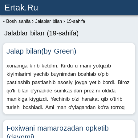
Ertak.ru
Bosh sahifa
Jalablar bilan
19-sahifa
Jalablar bilan (19-sahifa)
Jalap bilan(by Green)
xonamga kirib ketdim. Kirdu u mani yotqizib
kiyimlarimi yechib buynimdan boshlab o'pib
pastlashib pastlashib asosiy joyga yetib bordi. Biroz
qo'li bilan o'ynadide sumkasidan prez.ni oldida
manikiga kiygizdi. Yechinib o'zi harakat qib o'tirib
turishi boshladi. Ami man o'ylagandan ko'ra torroq
Foxiwani mamarözadan opketib
(davomi)