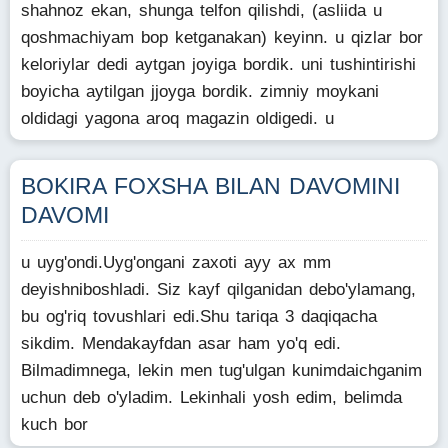
shahnoz ekan, shunga telfon qilishdi, (asliida u
qoshmachiyam bop ketganakan) keyinn. u qizlar bor
keloriylar dedi aytgan joyiga bordik. uni tushintirishi
boyicha aytilgan jjoyga bordik. zimniy moykani
oldidagi yagona aroq magazin oldigedi. u
BOKIRA FOXSHA BILAN DAVOMINI
DAVOMI
u uyg'ondi.Uyg'ongani zaxoti ayy ax mm
deyishniboshladi. Siz kayf qilganidan debo'ylamang,
bu og'riq tovushlari edi.Shu tariqa 3 daqiqacha
sikdim. Mendakayfdan asar ham yo'q edi.
Bilmadimnega, lekin men tug'ulgan kunimdaichganim
uchun deb o'yladim. Lekinhali yosh edim, belimda
kuch bor