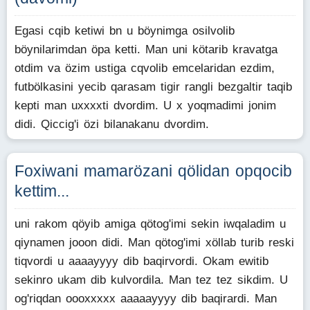
Egasi cqib ketiwi bn u böynimga osilvolib
böynilarimdan öpa ketti. Man uni kötarib kravatga
otdim va özim ustiga cqvolib emcelaridan ezdim,
futbölkasini yecib qarasam tigir rangli bezgaltir taqib
kepti man uxxxxti dvordim. U x yoqmadimi jonim
didi. Qiccig'i özi bilanakanu dvordim.
Foxiwani mamarözani qölidan opqocib
kettim...
uni rakom qöyib amiga qötog'imi sekin iwqaladim u
qiynamen jooon didi. Man qötog'imi xöllab turib reski
tiqvordi u aaaayyyy dib baqirvordi. Okam ewitib
sekinro ukam dib kulvordila. Man tez tez sikdim. U
og'riqdan oooxxxxx aaaaayyyy dib baqirardi. Man