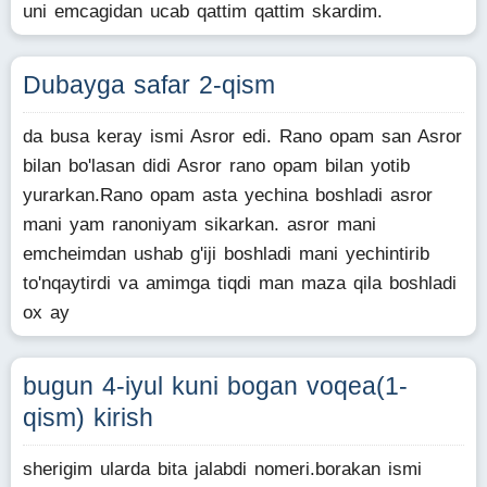
uni emcagidan ucab qattim qattim skardim.
Dubayga safar 2-qism
da busa keray ismi Asror edi. Rano opam san Asror
bilan bo'lasan didi Asror rano opam bilan yotib
yurarkan.Rano opam asta yechina boshladi asror
mani yam ranoniyam sikarkan. asror mani
emcheimdan ushab g'iji boshladi mani yechintirib
to'nqaytirdi va amimga tiqdi man maza qila boshladi
ox ay
bugun 4-iyul kuni bogan voqea(1-
qism) kirish
sherigim ularda bita jalabdi nomeri.borakan ismi