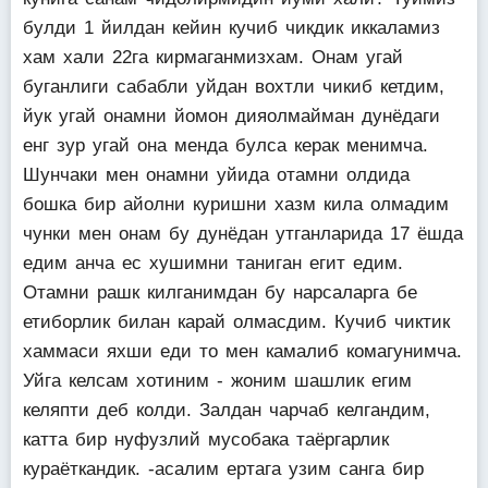
булди 1 йилдан кейин кучиб чикдик иккаламиз
хам хали 22га кирмаганмизхам. Онам угай
буганлиги сабабли уйдан вохтли чикиб кетдим,
йук угай онамни йомон дияолмайман дунёдаги
енг зур угай она менда булса керак менимча.
Шунчаки мен онамни уйида отамни олдида
бошка бир айолни куришни хазм кила олмадим
чунки мен онам бу дунёдан утганларида 17 ёшда
едим анча ес хушимни таниган егит едим.
Отамни рашк килганимдан бу нарсаларга бе
етиборлик билан карай олмасдим. Кучиб чиктик
хаммаси яхши еди то мен камалиб комагунимча.
Уйга келсам хотиним - жоним шашлик егим
келяпти деб колди. Залдан чарчаб келгандим,
катта бир нуфузлий мусобака таёргарлик
кураёткандик. -асалим ертага узим санга бир