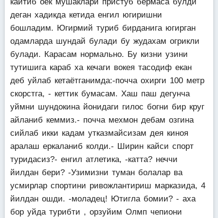
кайтиб оёк мушаклари пристуб бермаса булди
деган хадикда кетида енгил югиришни
бошладим. Югирмий туриб бирданига югирган
одамларда шундай булади бу жудахам огрикли
булади. Карасам нормально. Бу кизни узини
тутишига караб ха кечаги вокея тасодиф екан
деб уйлаб кетаётганимда:-почча охирги 100 метр
скорстга, - кеттик бумасам. Хаш паш дегунча
уймни шундокина йонидаги гилос богни бир круг
айланиб кеммиз.- почча мехмон дебам озгина
сийлаб икки кадам утказмайсизам дея киноя
аралаш еркаланиб колди.- Ширин кайси спорт
туридасиз?- енгил атлетика, -катта? неччи
йилдан бери? -Узимизни туман болалар ва
усмирлар спортини ривожлантириш марказида, 4
йилдан ошди. -моладец! Ютигла бомии? - аха
бор уйда турибти , орзуйим Олмп чепиони