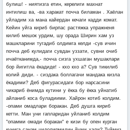
булиш! - ниятизга етин, керелиги махнат
интилиш ва, -ва харакат почча биламан . Хаёлан
уйладим ха мана кайердан кечаги кадди комат.
Кейин уйга кириб бирпас растяжка упражненя
килиб мешок урдим, шу орада Ширин хам уз
машкларини тугадиб олдимга келди -сув ичин
почча деб кулидаги сувдан уззати, сувни очиб
ичаётканимда,- почча сизга ухшаган мушаклари
бор йигитла ёкадиде! - кхо кхо а? Сув тикилиб
колий диди. - сиздака боллагачи мандака кизла
ёкадими? Деб фигурасидаги бор нарсасини
чикариб ёнимда кутини у ёкка бу ёкка уйнатиб
айланиб коса буладиими. Хайрон котиб колдим.
-опами омадлари боракан. Деб душга кириб
кетти. Ман уни гапларидан уйланиб колдим
"опамми омади боракан" е кизи бу опен курган
кунига санам чидолирмидин йуми хали? Туймиз