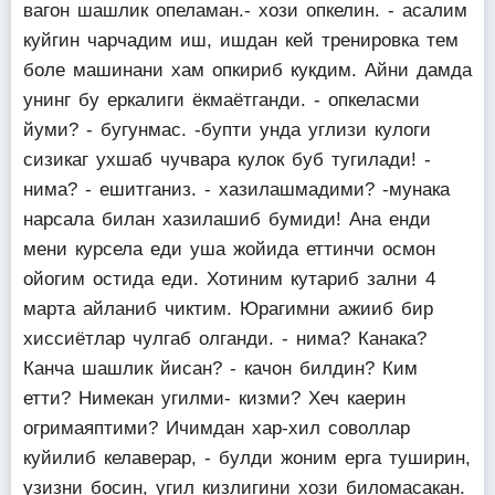
вагон шашлик опеламан.- хози опкелин. - асалим
куйгин чарчадим иш, ишдан кей тренировка тем
боле машинани хам опкириб кукдим. Айни дамда
унинг бу еркалиги ёкмаётганди. - опкеласми
йуми? - бугунмас. -бупти унда углизи кулоги
сизикаг ухшаб чучвара кулок буб тугилади! -
нима? - ешитганиз. - хазилашмадими? -мунака
нарсала билан хазилашиб бумиди! Ана енди
мени курсела еди уша жойида еттинчи осмон
ойогим остида еди. Хотиним кутариб зални 4
марта айланиб чиктим. Юрагимни ажииб бир
хиссиётлар чулгаб олганди. - нима? Канака?
Канча шашлик йисан? - качон билдин? Ким
етти? Нимекан угилми- кизми? Хеч каерин
огримаяптими? Ичимдан хар-хил соволлар
куйилиб келаверар, - булди жоним ерга туширин,
узизни босин, угил кизлигини хози биломасакан.