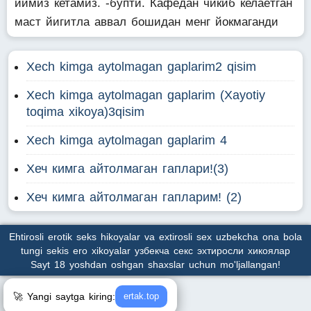
йимиз кетамиз. -бупти. Кафедан чикиб келаётган
маст йигитла аввал бошидан менг йокмаганди
Xech kimga aytolmagan gaplarim2 qisim
Xech kimga aytolmagan gaplarim (Xayotiy
toqima xikoya)3qisim
Xech kimga aytolmagan gaplarim 4
Хеч кимга айтолмаган гаплари!(3)
Хеч кимга айтолмаган гапларим! (2)
Ehtirosli erotik seks hikoyalar va extirosli sex uzbekcha ona bola
tungi sekis ero xikoyalar узбекча секс эхтиросли хикоялар
Sayt 18 yoshdan oshgan shaxslar uchun mo'ljallangan!
🚀 Yangi saytga kiring:
ertak.top