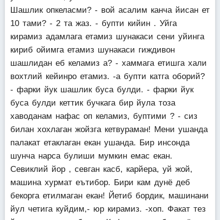
Шашлик опкеласми? - вой асалим канча йисан ет
10 тами? - 2 та жаз. - бупти кийин . Уйга
кирамиз адамлага етамиз шунакаси сени уйинга
кириб ойимга етамиз шунакаси гиждивон
шашлидан еб келамиз а? - хаммага етишга хали
вохтлий кейинро етамиз. -а бупти катга оборий?
- фарки йук шашлик буса булди. - фарки йук
буса булди кеттик бучкага бир йула тоза
хаводанам нафас оп келамиз, буптими ? - сиз
билан хохлаган жойзга кетвураман! Мени ушанда
палакат етаклаган екан ушанда. Бир инсонда
шунча нарса булиши мумкин емас екан.
Севиклий йор , севган касб, карйера, уй жой,
машина хурмат еътибор. Бири кам дунё деб
бекорга етилмаган екан! Йетиб бордик, машинани
йул четига куйдим,- юр кирамиз. -хоп. Факат тез