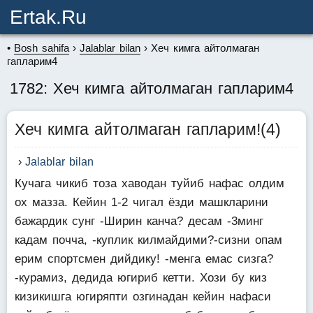
Ertak.ru
Bosh sahifa
Jalablar bilan
Хеч кимга айтолмаган
гапларим4
1782: Хеч кимга айтолмаган гапларим4
Хеч кимга айтолмаган гапларим!(4)
Jalablar bilan
Кучага чикиб тоза хаводан туйиб нафас олдим
ох мазза. Кейин 1-2 чигал ёзди машкларини
бажардик сунг -Ширин канча? десам -3минг
кадам почча, -куплик килмайдими?-сизни опам
ерим спортсмен дийдику! -менга емас сизга?
-курамиз, дедида югириб кетти. Хози бу киз
кизикишга югиряпти озгинадан кейин нафаси