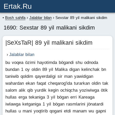
Ertak.ru
Bosh sahifa
Jalablar bilan
Sexstar 89 yil malikani sikdim
1690: Sexstar 89 yil malikani sikdim
|SeXsTaR| 89 yil malikani sikdim
Jalablar bilan
bu voqea özimi hayotimda bögandi shu odnoda
bundan 1 oy oldin 89 yil Malika digan kelinchak bn
taniwib qoldim qayerdaligi sir man yawidigan
wahardan ekan faqat cheqarog'ida turarkan oldin tak
salom alik qib yurdik kegin ochiqcha yoziwiwga ötik
hullas erga tekaniga 3 yil bögan erri Kareaga
iwlawga ketganiga 1 yil bögan rasmlarini jönatardi
hullas u mani yoqtirib qogani etdi manam wu gapni