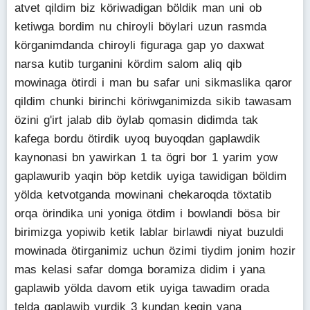
atvet qildim biz köriwadigan böldik man uni ob
ketiwga bordim nu chiroyli böylari uzun rasmda
körganimdanda chiroyli figuraga gap yo daxwat
narsa kutib turganini kördim salom aliq qib
mowinaga ötirdi i man bu safar uni sikmaslika qaror
qildim chunki birinchi köriwganimizda sikib tawasam
özini g'irt jalab dib öylab qomasin didimda tak
kafega bordu ötirdik uyoq buyoqdan gaplawdik
kaynonasi bn yawirkan 1 ta ögri bor 1 yarim yow
gaplawurib yaqin böp ketdik uyiga tawidigan böldim
yölda ketvotganda mowinani chekaroqda töxtatib
orqa örindika uni yoniga ötdim i bowlandi bösa bir
birimizga yopiwib ketik lablar birlawdi niyat buzuldi
mowinada ötirganimiz uchun özimi tiydim jonim hozir
mas kelasi safar domga boramiza didim i yana
gaplawib yölda davom etik uyiga tawadim orada
telda gaplawib yurdik 3 kundan kegin yana