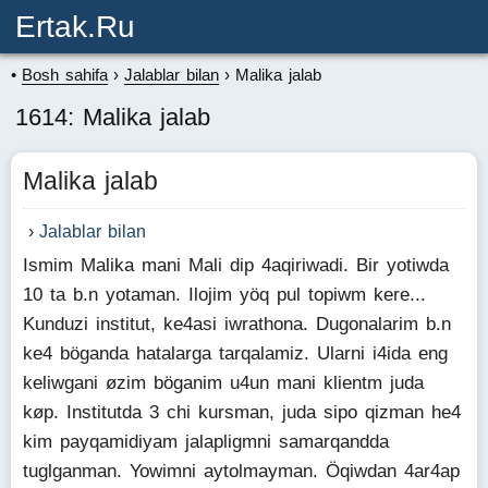
Ertak.ru
Bosh sahifa
Jalablar bilan
Malika jalab
1614: Malika jalab
Malika jalab
Jalablar bilan
Ismim Malika mani Mali dip 4aqiriwadi. Bir yotiwda
10 ta b.n yotaman. Ilojim yöq pul topiwm kere...
Kunduzi institut, ke4asi iwrathona. Dugonalarim b.n
ke4 böganda hatalarga tarqalamiz. Ularni i4ida eng
keliwgani øzim böganim u4un mani klientm juda
køp. Institutda 3 chi kursman, juda sipo qizman he4
kim payqamidiyam jalapligmni samarqandda
tuglganman. Yowimni aytolmayman. Öqiwdan 4ar4ap