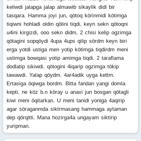
keliwdi jalapga jalap almawib sikaylik didi bir
tasqara. Hamma joyi jun, qötoq körinmidi kötimga
tiqiwni hohladi oldin qölini tiqdi, keyn sekn qötoqni
u4ini kirgizdi, ooo sekn didm, 2 chisi kelip ogzimga
qötagini sopqöydi 4upa 4ups qilip sördm keyn biri
erga yotdi ustiga men yotip kötimga tiqdirdm meni
ustimga bowqasi yotip amimga tiqdi. 2 taraflama
dodlatip sikiwdi. qötogini 4iqarip ogzimga tökip
tawawdi. Yalap qöydm. 4ar4adik uyga kettm.
Ertasiga öqiwga bordm. Bitta fandan yangi domla
kepti, ne köz b.n köray u anavi jun bosgan qötagli
kiwi meni öqitarkan. U meni tanidi yoniga 4aqirip
agar söraganmda siktrmasang hammaga aytaman
dep qörqitti. Mana hozirga4a ungayam siktirip
yuripman.