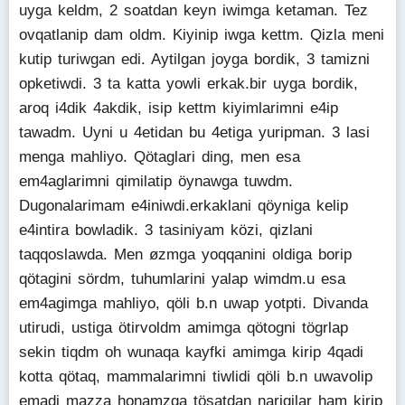
uyga keldm, 2 soatdan keyn iwimga ketaman. Tez
ovqatlanip dam oldm. Kiyinip iwga kettm. Qizla meni
kutip turiwgan edi. Aytilgan joyga bordik, 3 tamizni
opketiwdi. 3 ta katta yowli erkak.bir uyga bordik,
aroq i4dik 4akdik, isip kettm kiyimlarimni e4ip
tawadm. Uyni u 4etidan bu 4etiga yuripman. 3 lasi
menga mahliyo. Qötaglari ding, men esa
em4aglarimni qimilatip öynawga tuwdm.
Dugonalarimam e4iniwdi.erkaklani qöyniga kelip
e4intira bowladik. 3 tasiniyam közi, qizlani
taqqoslawda. Men øzmga yoqqanini oldiga borip
qötagini sördm, tuhumlarini yalap wimdm.u esa
em4agimga mahliyo, qöli b.n uwap yotpti. Divanda
utirudi, ustiga ötirvoldm amimga qötogni tögrlap
sekin tiqdm oh wunaqa kayfki amimga kirip 4qadi
kotta qötaq, mammalarimni tiwlidi qöli b.n uwavolip
emadi mazza honamzga tösatdan narigilar ham kirip