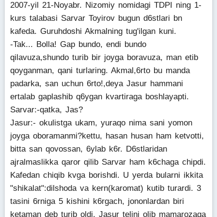
2007-yil 21-Noyabr. Nizomiy nomidagi TDPI ning 1-
kurs talabasi Sarvar Toyirov bugun d6stlari bn
kafeda. Guruhdoshi Akmalning tug'ilgan kuni.
-Tak... Bolla! Gap bundo, endi bundo
qilavuza,shundo turib bir joyga boravuza, man etib
qoyganman, qani turlaring. Akmal,6rto bu manda
padarka, san uchun 6rto!,deya Jasur hammani
ertalab gaplashib q6ygan kvartiraga boshlayapti.
Sarvar:-qatka, Jas?
Jasur:- okulistga ukam, yuraqo nima sani yomon
joyga oboramanmi?kettu, hasan husan ham ketvotti,
bitta san qovossan, 6ylab k6r. D6stlaridan
ajralmaslikka qaror qilib Sarvar ham k6chaga chipdi.
Kafedan chiqib kvga borishdi. U yerda bularni ikkita
"shikalat":dilshoda va kern(karomat) kutib turardi. 3
tasini 6rniga 5 kishini k6rgach, jononlardan biri
ketaman deb turib oldi. Jasur telini olib mamarozaga