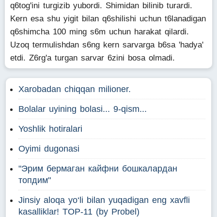
q6tog'ini turgizib yubordi. Shimidan bilinib turardi.
Kern esa shu yigit bilan q6shilishi uchun t6lanadigan
q6shimcha 100 ming s6m uchun harakat qilardi.
Uzoq termulishdan s6ng kern sarvarga b6sa 'hadya'
etdi. Z6rg'a turgan sarvar 6zini bosa olmadi.
Xarobadan chiqqan milioner.
Bolalar uyining bolasi... 9-qism...
Yoshlik hotiralari
Oyimi dugonasi
"Эрим бермаган кайфни бошкалардан
топдим"
Jinsiy aloqa yo‘li bilan yuqadigan eng xavfli
kasalliklar! TOP-11 (by Probel)