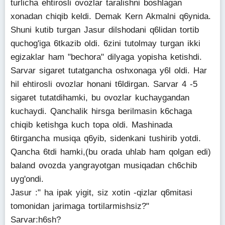
turlicha ehtirosli ovozlar taralishni boshlagan
xonadan chiqib keldi. Demak Kern Akmalni q6ynida.
Shuni kutib turgan Jasur dilshodani q6lidan tortib
quchog'iga 6tkazib oldi. 6zini tutolmay turgan ikki
egizaklar ham "bechora" dilyaga yopisha ketishdi.
Sarvar sigaret tutatgancha oshxonaga y6l oldi. Har
hil ehtirosli ovozlar honani t6ldirgan. Sarvar 4 -5
sigaret tutatdihamki, bu ovozlar kuchaygandan
kuchaydi. Qanchalik hirsga berilmasin k6chaga
chiqib ketishga kuch topa oldi. Mashinada
6tirgancha musiqa q6yib, sidenkani tushirib yotdi.
Qancha 6tdi hamki,(bu orada uhlab ham qolgan edi)
baland ovozda yangrayotgan musiqadan ch6chib
uyg'ondi.
Jasur :" ha ipak yigit, siz xotin -qizlar q6mitasi
tomonidan jarimaga tortilarmishsiz?"
Sarvar:h6sh?