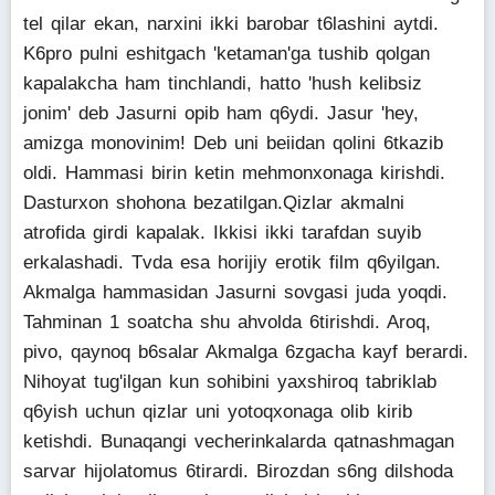
tel qilar ekan, narxini ikki barobar t6lashini aytdi.
K6pro pulni eshitgach 'ketaman'ga tushib qolgan
kapalakcha ham tinchlandi, hatto 'hush kelibsiz
jonim' deb Jasurni opib ham q6ydi. Jasur 'hey,
amizga monovinim! Deb uni beiidan qolini 6tkazib
oldi. Hammasi birin ketin mehmonxonaga kirishdi.
Dasturxon shohona bezatilgan.Qizlar akmalni
atrofida girdi kapalak. Ikkisi ikki tarafdan suyib
erkalashadi. Tvda esa horijiy erotik film q6yilgan.
Akmalga hammasidan Jasurni sovgasi juda yoqdi.
Tahminan 1 soatcha shu ahvolda 6tirishdi. Aroq,
pivo, qaynoq b6salar Akmalga 6zgacha kayf berardi.
Nihoyat tug'ilgan kun sohibini yaxshiroq tabriklab
q6yish uchun qizlar uni yotoqxonaga olib kirib
ketishdi. Bunaqangi vecherinkalarda qatnashmagan
sarvar hijolatomus 6tirardi. Birozdan s6ng dilshoda