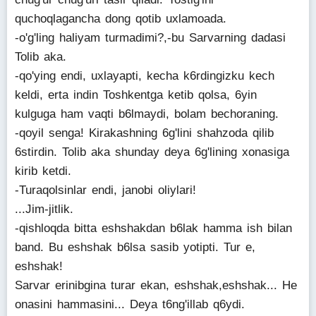
quchoqlagancha dong qotib uxlamoada.
-o'g'ling haliyam turmadimi?,-bu Sarvarning dadasi
Tolib aka.
-qo'ying endi, uxlayapti, kecha k6rdingizku kech
keldi, erta indin Toshkentga ketib qolsa, 6yin
kulguga ham vaqti b6lmaydi, bolam bechoraning.
-qoyil senga! Kirakashning 6g'lini shahzoda qilib
6stirdin. Tolib aka shunday deya 6g'lining xonasiga
kirib ketdi.
-Turaqolsinlar endi, janobi oliylari!
...Jim-jitlik.
-qishloqda bitta eshshakdan b6lak hamma ish bilan
band. Bu eshshak b6lsa sasib yotipti. Tur e,
eshshak!
Sarvar erinibgina turar ekan, eshshak,eshshak... He
onasini hammasini... Deya t6ng'illab q6ydi.