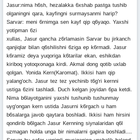
Jasur:nima h6sh, hezalakka 6xshab pastga tushib
olganingni qara, kayfingni surmaysanmi harip?
Sarvar: meni 6rnimga sen kayf qip q6yaqo. Yaxshi
yotipman 6zi
xullas, Jasur qancha z6rlamasin Sarvar bu jirkanch
qanjiqlar bilan q6shilishni 6ziga ep k6rmadi. Jasur
k6ramiz deya yuqoriga k6tarilar ekan, eshikdan
kiriboq yotoqxonaga kirdi. Akmal dong qotib uxlab
qolgan. Yonida Kern(Karomat). Ikkisi ham qip
yalang'och. Jasur tez tez yechinib t6g'ri kernni
ustiga 6zini tashladi. Duch kelgan joyidan 6pa ketdi.
Nima b6layotganini yaxshi tushunib tushunmay
uyg'ongan kern ustida Jasurni k6rgach u ham
b6salarga javob qaytara boshladi. Ikkisi ham hirsini
qondirib b6lgach Jasur Kernning siynalaridan q6l
uzmagan holda unga bir nimalarni gapira boshladi....