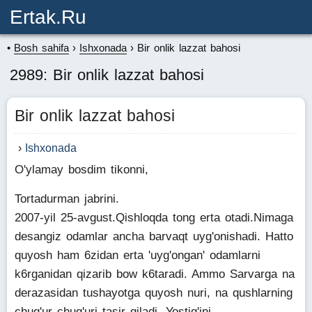
Ertak.ru
Bosh sahifa
Ishxonada
Bir onlik lazzat bahosi
2989: Bir onlik lazzat bahosi
Bir onlik lazzat bahosi
Ishxonada
O'ylamay bosdim tikonni,
Tortadurman jabrini.
2007-yil 25-avgust.Qishloqda tong erta otadi.Nimaga
desangiz odamlar ancha barvaqt uyg'onishadi. Hatto
quyosh ham 6zidan erta 'uyg'ongan' odamlarni
k6rganidan qizarib bow k6taradi. Ammo Sarvarga na
derazasidan tushayotga quyosh nuri, na qushlarning
chug'ur chug'uri tasir qiladi. Yostig'ini