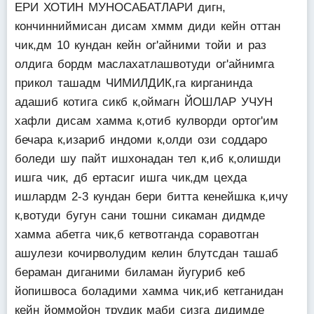
ЕРИ ХОТИН МУНОСАБАТЛАРИ дигн,
кончинниймисан дисам хммм диди кейн оттан
чик,дм 10 кундан кейн ог'айними тойи и раз
олдига бордм маслахатлашвотуди ог'айнимга
прикол ташадм ЧИМИЛДИК,га кирганинда
адашиб котига сикб к,оймагн ЙОШЛАР УЧУН
хафли дисам хамма к,отиб кулворди ортог'им
бечара к,изариб индоми к,олди ози соддаро
боледи шу пайт ишхонадан тел к,иб к,олишди
ишга чик, дб ертасиг ишга чик,дм цехда
ишлардм 2-3 кундан бери битта кенейшка к,ичу
к,вотуди бугун сани тошни сикаман дидмде
хамма абетга чик,б кетвотганда соравотган
ашулези кочирволудим келин блутсдан ташаб
бераман диганими биламан йугуриб кеб
йопишвоса боладими хамма чик,иб кетганидан
кейн йоммойон трудик маби сизга дидимде