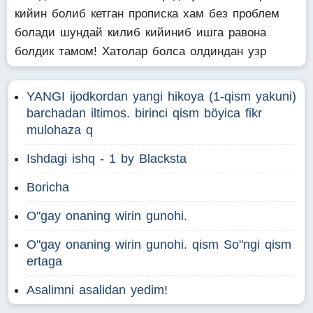
кийин болиб кетган прописка хам без проблем
болади шундай килиб кийиниб ишга равона
болдик тамом! Хатолар болса олдиндан узр
YANGI ijodkordan yangi hikoya (1-qism yakuni)
barchadan iltimos. birinci qism böyica fikr
mulohaza q
Ishdagi ishq - 1 by Blacksta
Boricha
O"gay onaning wirin gunohi.
O"gay onaning wirin gunohi. qism So"ngi qism
ertaga
Asalimni asalidan yedim!