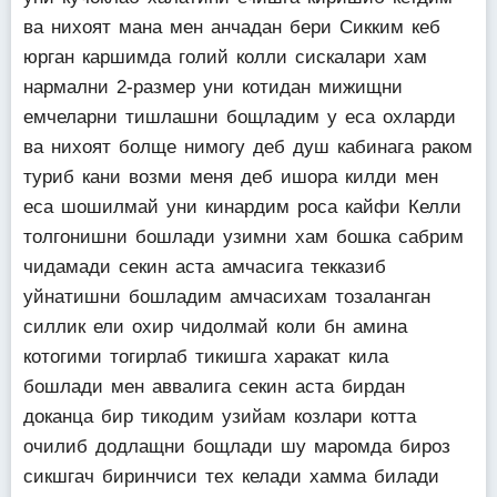
ва нихоят мана мен анчадан бери Сикким кеб
юрган каршимда голий колли сискалари хам
нармални 2-размер уни котидан мижищни
емчеларни тишлашни бощладим у еса охларди
ва нихоят болще нимогу деб душ кабинага раком
туриб кани возми меня деб ишора килди мен
еса шошилмай уни кинардим роса кайфи Келли
толгонишни бошлади узимни хам бошка сабрим
чидамади секин аста амчасига текказиб
уйнатишни бошладим амчасихам тозаланган
силлик ели охир чидолмай коли бн амина
котогими тогирлаб тикишга харакат кила
бошлади мен аввалига секин аста бирдан
доканца бир тикодим узийам козлари котта
очилиб додлащни бощлади шу маромда бироз
сикшгач биринчиси тех келади хамма билади