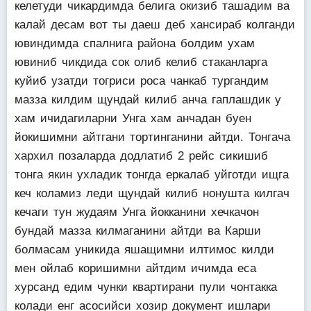
келетуди чикардимда белига окизиб ташадим ва
калай десам вот ты даеш деб хансираб колганди
ювиндимда спалнига района болдим ухам
ювиниб чикдида сок олиб келиб стаканларга
куйиб узатди тогриси роса чанкаб тургандим
мазза килдим щундай килиб анча гаплашдик у
хам ичидагиларни Унга хам анчадан буен
йокишимни айтгани тортинганини айтди. Тонгача
хархил позаларда додлатиб 2 рейс сикишиб
тонга якин ухладик тонгда еркалаб уйготди ищга
кеч коламиз леди щундай килиб нонушта килгач
кечаги тун жудаям Унга йокканини хечкачон
бундай мазза килмаганини айтди ва Карши
болмасам уникида яшащимни илтимос килди
мен ойлаб коришимни айтдим ичимда еса
хурсанд едим чунки квартирани пули чонтакка
колади енг асосийси хозир документ ишлари