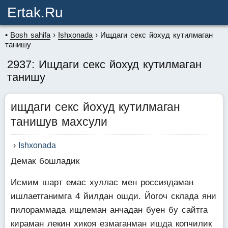
Ertak.ru
Bosh sahifa
Ishxonada
Ищдаги секс йохуд кутилмаган
танишу
2937: Ищдаги секс йохуд кутилмаган
танишу
ищдаги секс йохуд кутилмаган
танишув махсули
Ishxonada
Демак бошладик
Исмим шарт емас хуллас мен россиядаман
ишлаетганимга 4 йилдан ошди. Йогоч склада яни
пилораммада ищлеман анчадан буен бу сайтга
кираман лекин хикоя езмаганман ишда копчилик