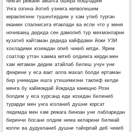
чикгач режани амалга ошира бощладим
Унга озгина йотиб узимга келволишим
кераклигини тушинтирдим у хам улиб турган
еканми спалнисига етаклади ва если что у меня
ночиваещ дедида сен дамолиб тур мехмонларни
кузатиб кайтаман дедида кайфдами йоки УЗИ
хохладими юзимдан опиб чикиб кетди. Ярим
соатлар утгач хамма кетиб олдимга кирди.мен
хам кетаман дедим атайлаб билиш учун уни
фикрини у еса вакт алла махал болди ертаман
бир уникидан ишга утишимизни таклиф килди
менга бу каймокдай йокдида канещно Рози
болдим у еса хурсанд еди козидан билиниб
турарди мен унга юзланиб душни корсат
ледимда мен хам режага биноан уни лабларидан
биринчи босани олдим нима киларини билмай
колли ва дудукланиб душни тайорлай деб чикиб