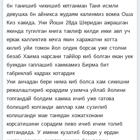
бн танишиб чикишиб кетганман Таня исмли
девушка бн айникса жудаям калинмиз вокеа Оша
Киз хакида. Уни Йоши 28да Шеридан ажрашган
якинда тугилган книга таклиф килди икки аел уч
еркак калликтив кечга якин харажатни котта
килиб уйи томон йол олдик борсак уже столни
безаб Хаима нарсани таййор киб болган екан уек
буекдан гаплашиб хаммамиз Бирма бит
табриклаб кадрах котардик
Уни анчадан бери нима киб болса хам сикишни
режалаштириб юрардим узимча уйлаб йолини
топгандай болдим хамма ичиб уже гатова
болищиб колганди аеллар хам сузилиб
колишганди мае танядан хожатхонани
корсатишини сорадим пиво ичиб ичим толиб
кетгандида. У имени кузатиб борди у ердан