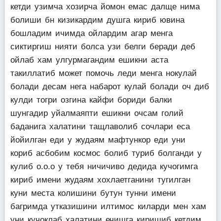
кетди узимча хозирча йомон емас далще нима
болиши бн кизикардим душга кириб ювина
бошладим ичимда ойлардим агар менга
сиктиргиш нияти болса узи белги беради деб
ойлаб хам улгурмагандим ешикни аста
такиллатиб может помочь леди менга нокулай
болади десам нега набарот кулай болади оч диб
кулди тогри озгина кайфи бориди балки
шунгадир уйалмаяпти ешикни очсам голий
баданига халатини тащлаволиб сочлари еса
йойилган еди у жудаям мафтункор еди уни
кориб асбобим космос болиб туриб болганди у
кулиб о.о.о у тебя ничичиво дедида кучогимга
кириб имени жудаям хохлаетганини тугилган
куни места колишини бутун тунни имени
багримда утказишини илтимос киларди мен хам
уни кучоклаб халатини ечишга киришиб кетдим