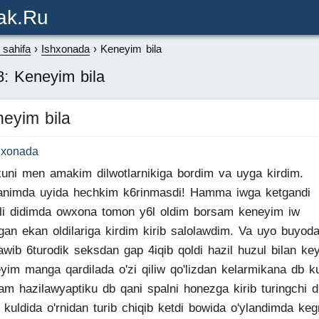
ak.ru
sahifa
Ishxonada
Keneyim bila
: Keneyim bila
eyim bila
hxonada
kuni men amakim dilwotlarnikiga bordim va uyga kirdim.
animda uyida hechkim k6rinmasdi! Hamma iwga ketgandi
li didimda owxona tomon y6l oldim borsam keneyim iw
gan ekan oldilariga kirdim kirib salolawdim. Va uyo buyod
awib 6turodik seksdan gap 4iqib qoldi hazil huzul bilan ke
yim manga qardilada o'zi qiliw qo'lizdan kelarmikana db ku
m hazilawyaptiku db qani spalni honezga kirib turingchi d
 kuldida o'rnidan turib chiqib ketdi bowida o'ylandimda keg