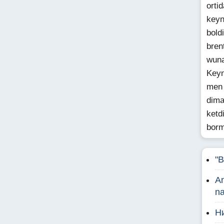
orti
keyn
bold
bren
wuna
Keyn
men 
dima
ketd
borm
"B
An
na
Н