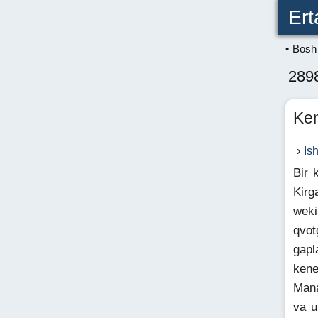
Ert
Bosh 
2898
Ken
Is
Bir 
Kirg
weki
qvot
gapl
kene
Mana
va u