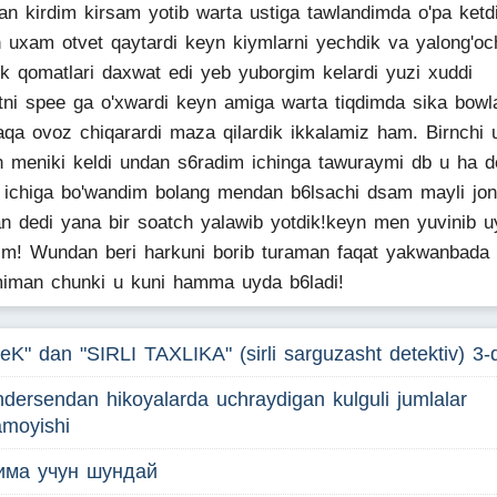
dan kirdim kirsam yotib warta ustiga tawlandimda o'pa ket
 uxam otvet qaytardi keyn kiymlarni yechdik va yalong'oc
ik qomatlari daxwat edi yeb yuborgim kelardi yuzi xuddi
tni spee ga o'xwardi keyn amiga warta tiqdimda sika bowl
qa ovoz chiqarardi maza qilardik ikkalamiz ham. Birnchi u
 meniki keldi undan s6radim ichinga tawuraymi db u ha d
ichiga bo'wandim bolang mendan b6lsachi dsam mayli jon
n dedi yana bir soatch yalawib yotdik!keyn men yuvinib u
im! Wundan beri harkuni borib turaman faqat yakwanbada
iman chunki u kuni hamma uyda b6ladi!
eK" dan "SIRLI TAXLIKA" (sirli sarguzasht detektiv) 3-
dersendan hikoyalarda uchraydigan kulguli jumlalar
moyishi
има учун шундай