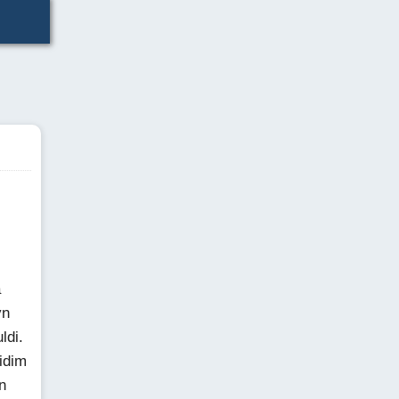
a
yn
ldi.
idim
n