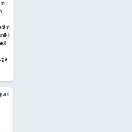
dim
h
adim
niki
edi
yga
qism