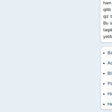
ham 
qili
qiz 
Bu s
taqa
yeti
Ba
Ad
B
P
Ha
Н