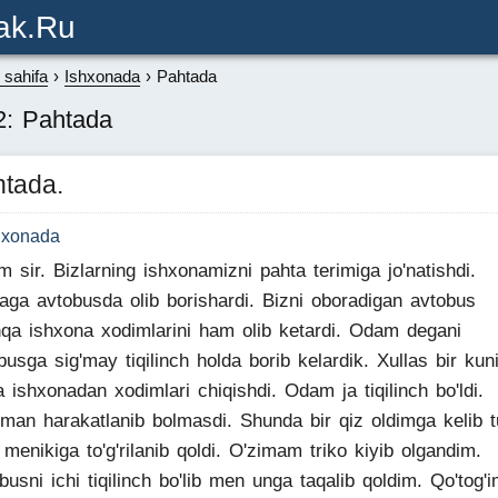
ak.ru
sahifa
Ishxonada
Pahtada
2: Pahtada
tada.
hxonada
m sir. Bizlarning ishxonamizni pahta terimiga jo'natishdi.
aga avtobusda olib borishardi. Bizni oboradigan avtobus
qa ishxona xodimlarini ham olib ketardi. Odam degani
busga sig'may tiqilinch holda borib kelardik. Xullas bir kun
a ishxonadan xodimlari chiqishdi. Odam ja tiqilinch bo'ldi.
an harakatlanib bolmasdi. Shunda bir qiz oldimga kelib tu
i menikiga to'g'rilanib qoldi. O'zimam triko kiyib olgandim.
busni ichi tiqilinch bo'lib men unga taqalib qoldim. Qo'tog'