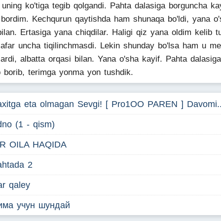
uning ko'tiga tegib qolgandi. Pahta dalasiga borguncha kay
b bordim. Kechqurun qaytishda ham shunaqa bo'ldi, yana o
bilan. Ertasiga yana chiqdilar. Haligi qiz yana oldim kelib tu
afar uncha tiqilinchmasdi. Lekin shunday bo'lsa ham u m
lardi, albatta orqasi bilan. Yana o'sha kayif. Pahta dalasiga
b borib, terimga yonma yon tushdik.
xitga eta olmagan Sevgi! [ Pro1OO PAREN ] Davomi..
no (1 - qism)
IR OILA HAQIDA
ahtada 2
r qaley
има учун шундай