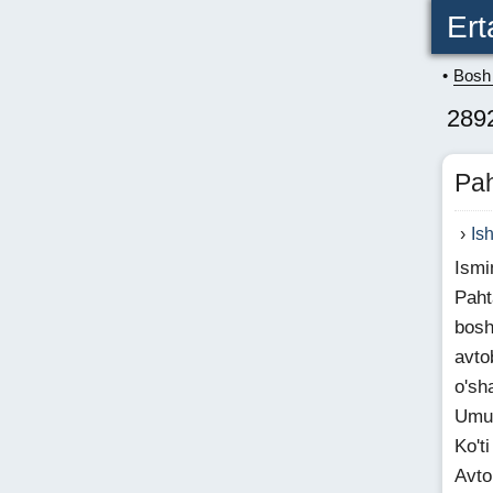
Ert
Bosh 
289
Pah
Is
Ismi
Paht
bosh
avto
o'sh
Umum
Ko't
Avto