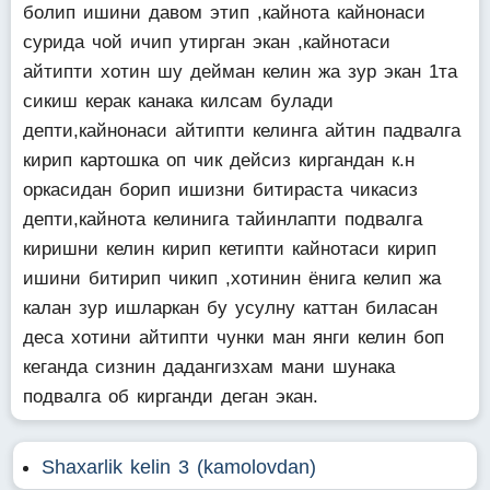
болип ишини давом этип ,кайнота кайнонаси
сурида чой ичип утирган экан ,кайнотаси
айтипти хотин шу дейман келин жа зур экан 1та
сикиш керак канака килсам булади
депти,кайнонаси айтипти келинга айтин падвалга
кирип картошка оп чик дейсиз киргандан к.н
оркасидан борип ишизни битираста чикасиз
депти,кайнота келинига тайинлапти подвалга
киришни келин кирип кетипти кайнотаси кирип
ишини битирип чикип ,хотинин ёнига келип жа
калан зур ишларкан бу усулну каттан биласан
деса хотини айтипти чунки ман янги келин боп
кеганда сизнин дадангизхам мани шунака
подвалга об кирганди деган экан.
Shaxarlik kelin 3 (kamolovdan)