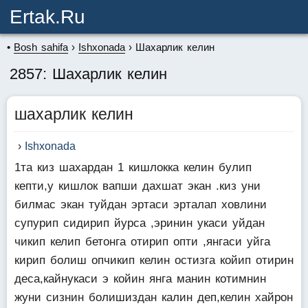
Ertak.ru
Bosh sahifa
Ishxonada
Шахарлик келин
2857: Шахарлик келин
шахарлик келин
Ishxonada
1та киз шахардан 1 кишлокка келин булип
кепти,у кишлок вапши дахшат экан .киз уни
билмас экан туйдан эртаси эрталап ховлини
супурип сидирип йурса ,эринин укаси уйдан
чикип келип бетонга отирип опти ,янгаси уйга
кирип болиш опчикип келин остизга койип отирин
деса,кайнукаси э койин янга манин котимнин
жуни сизнин болишиздан калин деп,келин хайрон