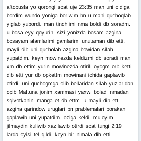
aftobusla yo qorongi soat uje 23:35 man uni oldiga
bordim wundo yoniga boriwim bn u mani quchoqlab
yiglab yubordi. man tinchlimi nma boldi db soradm.
u bosa eyy qoyurin. sizi yonizda bosam azgina
bosayam alamlarimi gamlarimi unutaman dib etti.
mayli dib uni qucholab azgina bowidan silab
yupatdim. keyn mowinezda keldizmi db soradi man
xm db ettim yurin mowinezda otirili oyogm orb ketti
dib etti yur db opkettm mowinani ichida gaplawib
otirdi. uni quchogmga olib bellaridan silab yuzlaridan
opib Maftuna jonim xammasi yaxwi boladi nmadan
sqlvotkanini manga et db ettm. u mayli dib etti
azgina qarindow uruglari bn prablemalari borakan
gaplawib uni yupatdim. oziga keldi. muloyim
jilmaydin kuliwib xazllawib otirdi soat tungi 2:19
larda oyisi tel qildi. keyn bir nimala dib etti