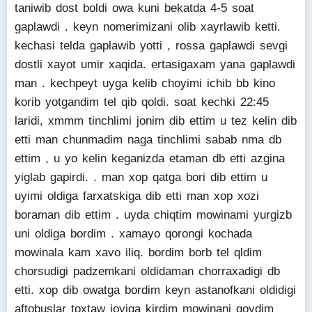
taniwib dost boldi owa kuni bekatda 4-5 soat
gaplawdi . keyn nomerimizani olib xayrlawib ketti.
kechasi telda gaplawib yotti , rossa gaplawdi sevgi
dostli xayot umir xaqida. ertasigaxam yana gaplawdi
man . kechpeyt uyga kelib choyimi ichib bb kino
korib yotgandim tel qib qoldi. soat kechki 22:45
laridi, xmmm tinchlimi jonim dib ettim u tez kelin dib
etti man chunmadim naga tinchlimi sabab nma db
ettim , u yo kelin keganizda etaman db etti azgina
yiglab gapirdi. . man xop qatga bori dib ettim u
uyimi oldiga farxatskiga dib etti man xop xozi
boraman dib ettim . uyda chiqtim mowinami yurgizb
uni oldiga bordim . xamayo qorongi kochada
mowinala kam xavo iliq. bordim borb tel qldim
chorsudigi padzemkani oldidaman chorraxadigi db
etti. xop dib owatga bordim keyn astanofkani oldidigi
aftobuslar toxtaw joyiga kirdim mowinani qoydim