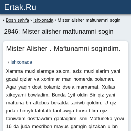
Ertak.ru
Bosh sahifa
Ishxonada
Mister alisher maftunamni sogin
2846: Mister alisher maftunamni sogin
Mister Alisher . Maftunamni sogindim.
Ishxonada
Xamma muxlislarmga salom, aziz muxlislarim yani
gozal qizlar va xonimlar man nomerda bolaman.
Agar yaqin dost bolamiz dsela marxamat. Xullas
xikoyami bowladim, Bunda 1yil oldin Bir qiz yani
maftuna bn aftobus bekatda taniwb qoldim. U qiz
juda chiroyli latofatli tariflawga torisi tilim ojiz
taniwdim dostlawdim gaplaqdim ismi Maftuneka yowi
16 da juda mexribon mayus gamgin qizakan u bn