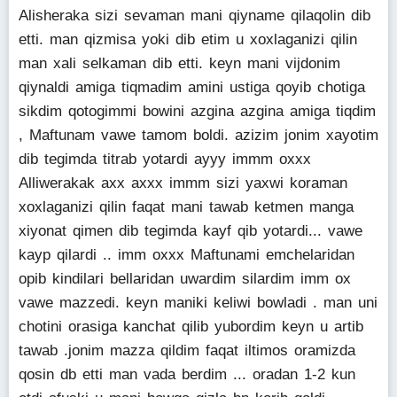
Alisheraka sizi sevaman mani qiyname qilaqolin dib
etti. man qizmisa yoki dib etim u xoxlaganizi qilin
man xali selkaman dib etti. keyn mani vijdonim
qiynaldi amiga tiqmadim amini ustiga qoyib chotiga
sikdim qotogimmi bowini azgina azgina amiga tiqdim
, Maftunam vawe tamom boldi. azizim jonim xayotim
dib tegimda titrab yotardi ayyy immm oxxx
Alliwerakak axx axxx immm sizi yaxwi koraman
xoxlaganizi qilin faqat mani tawab ketmen manga
xiyonat qimen dib tegimda kayf qib yotardi... vawe
kayp qilardi .. imm oxxx Maftunami emchelaridan
opib kindilari bellaridan uwardim silardim imm ox
vawe mazzedi. keyn maniki keliwi bowladi . man uni
chotini orasiga kanchat qilib yubordim keyn u artib
tawab .jonim mazza qildim faqat iltimos oramizda
qosin db etti man vada berdim ... oradan 1-2 kun