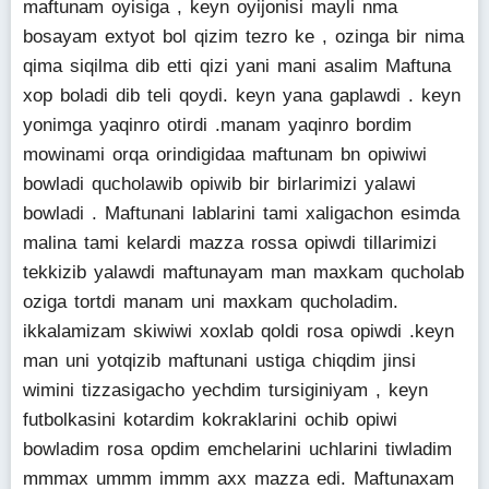
maftunam oyisiga , keyn oyijonisi mayli nma
bosayam extyot bol qizim tezro ke , ozinga bir nima
qima siqilma dib etti qizi yani mani asalim Maftuna
xop boladi dib teli qoydi. keyn yana gaplawdi . keyn
yonimga yaqinro otirdi .manam yaqinro bordim
mowinami orqa orindigidaa maftunam bn opiwiwi
bowladi qucholawib opiwib bir birlarimizi yalawi
bowladi . Maftunani lablarini tami xaligachon esimda
malina tami kelardi mazza rossa opiwdi tillarimizi
tekkizib yalawdi maftunayam man maxkam qucholab
oziga tortdi manam uni maxkam qucholadim.
ikkalamizam skiwiwi xoxlab qoldi rosa opiwdi .keyn
man uni yotqizib maftunani ustiga chiqdim jinsi
wimini tizzasigacho yechdim tursiginiyam , keyn
futbolkasini kotardim kokraklarini ochib opiwi
bowladim rosa opdim emchelarini uchlarini tiwladim
mmmax ummm immm axx mazza edi. Maftunaxam