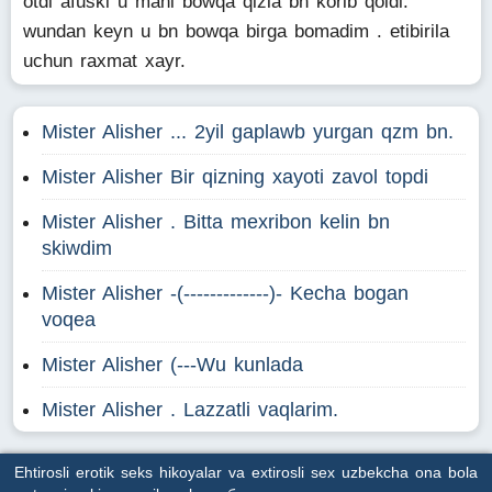
otdi afuski u mani bowqa qizla bn korib qoldi.
wundan keyn u bn bowqa birga bomadim . etibirila
uchun raxmat xayr.
Mister Alisher ... 2yil gaplawb yurgan qzm bn.
Mister Alisher Bir qizning xayoti zavol topdi
Mister Alisher . Bitta mexribon kelin bn
skiwdim
Mister Alisher -(-------------)- Kecha bogan
voqea
Mister Alisher (---Wu kunlada
Mister Alisher . Lazzatli vaqlarim.
Ehtirosli erotik seks hikoyalar va extirosli sex uzbekcha ona bola