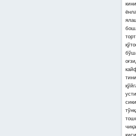
кин
ёнл
яла
бошл
торт
қўт
бўш
оғз
кайф
тин
қўйг
усти
сик
тўн
тош
чиқ
қиси