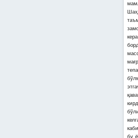
мам
Шаҳ
таъ
зам
кер
бор
мас
мағ
теп
бўл
этга
қав
кир
бўл
келг
каб
бу 