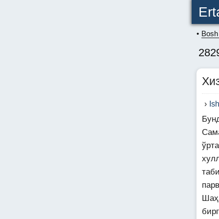
Ert
Bosh 
282
Хи
Is
Бун
Сам
ўрт
хул
таб
пар
Шаҳ
бир