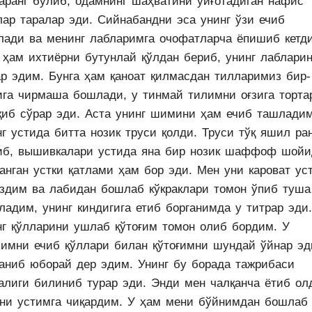
таранг бўлиб, одамнинг шаҳватини уйғотадиган нафис
лар таралар эди. Сийнабандни эса унинг ўзи ечиб
лади ва менинг лабларимга очофатларча ёпишиб кетди
 ҳам ихтиёрни бутунлай қўлдан бериб, унинг лаблари
ар эдим. Бунга ҳам қаноат қилмасдан тилларимиз бир-
ига чирмаша бошлади, у тинмай тилимни оғзига торта
қиб сўрар эди. Аста унинг шимини ҳам ечиб ташладим
г устида битта нозик труси қолди. Труси тўқ яшил ра
иб, вышивкалари устида яна бир нозик шаффоф шойи
анган устки қатлами ҳам бор эди. Мен уни кароват ус
издим ва лабидан бошлаб кўкраклари томон ўпиб туша
ладим, унинг киндигига етиб борганимда у титрар эди.
нг қўлларини ушлаб қўтоғим томон олиб бордим. У
имни ечиб қўллари билан қўтоғимни шундай ўйнар эд
аниб юборай дер эдим. Унинг бу борада тажрибаси
талиги билиниб турар эди. Энди мен чалқанча ётиб о
уни устимга чиқардим. У ҳам мени бўйнимдан бошлаб 