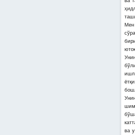
ва 
ҳид
таш
Мен
сўр
бир
юто
Унин
бўл
ишл
ётқ
бош
Уни
шим
бўш
кат
ва 