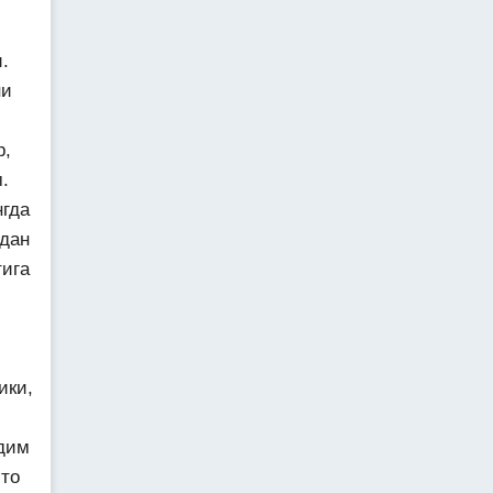
.
ни
р,
.
нгда
дан
тига
ики,
лдим
то