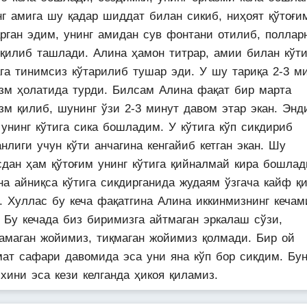
нг амига шу қадар шиддат билан сикиб, ниҳоят қўтоғи
арган эдим, унинг амидан сув фонтани отилиб, поллар
 қилиб ташлади. Алина ҳамон титрар, амии билан кўт
ага тинимсиз кўтарилиб тушар эди. У шу тариқа 2-3 м
азм ҳолатида турди. Билсам Алина фақат бир марта
зм қилиб, шунинг ўзи 2-3 минут давом этар экан. Энд
унинг кўтига сика бошладим. У кўтига кўп сикдириб
нлиги учун кўти анчагина кенгайиб кетган экан. Шу
сдан ҳам қўтоғим унинг кўтига қийналмай кира бошлад
на айниқса кўтига сикдирганида жудаям ўзгача кайф қ
. Хуллас бу кеча фақатгина Алина иккинмизнинг кечам
. Бу кечада биз биримизга айтмаган эркалаш сўзи,
амаган жойимиз, тиқмаган жойимиз қолмади. Бир ой
мат сафари давомида эса уни яна кўп бор сикдим. Бун
хини эса кези келганда ҳикоя қиламиз.