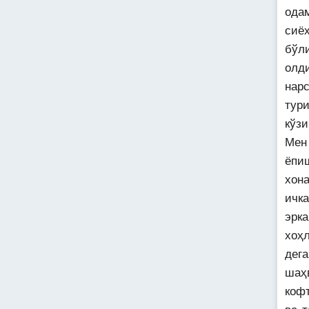
ода
сиёҳ
бўл
олд
нарс
тури
кўзи
Мен 
ёпи
хона
ичк
эрк
хоҳ
дега
шаҳ
коф