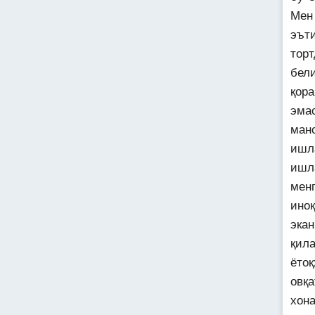
Мен
эът
торт
бел
қор
эма
ман
ишл
ишл
мен
ино
эка
қил
ёто
овқ
хона