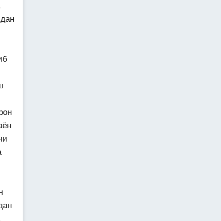
.
идан
иб
ш
рон
аён
чи
а
н
дан
.