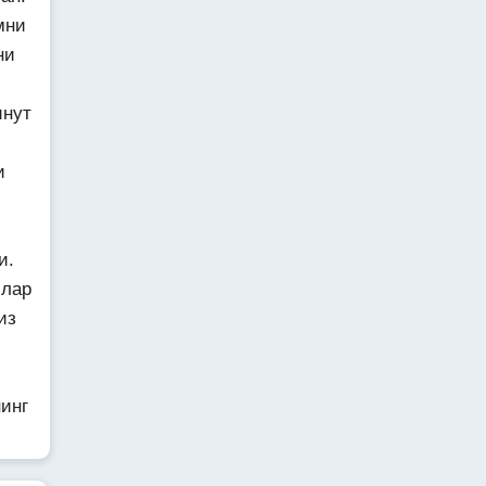
мни
ни
и
инут
и
и.
илар
из
инг