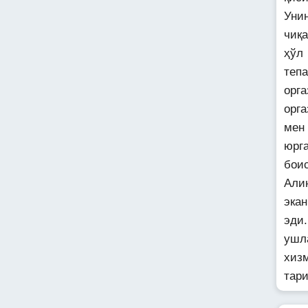
Уни
чиқ
ҳўл
теп
орг
орга
мен 
юрга
бои
Али
экан
эди
ушл
хиз
тари