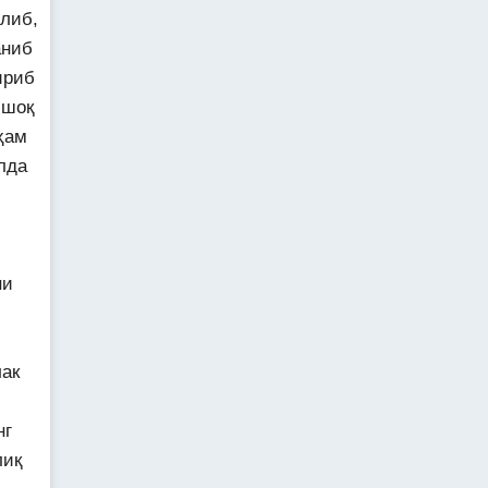
либ,
аниб
ириб
мшоқ
ҳам
лда
ни
лак
нг
лиқ