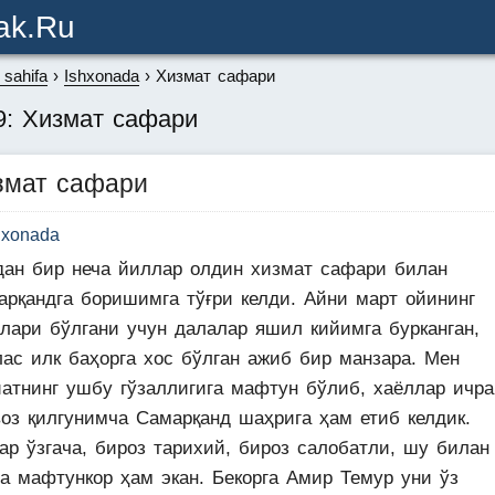
ak.ru
sahifa
Ishxonada
Хизмат сафари
9: Хизмат сафари
змат сафари
hxonada
дан бир неча йиллар олдин хизмат сафари билан
арқандга боришимга тўғри келди. Айни март ойининг
алари бўлгани учун далалар яшил кийимга бурканган,
лас илк баҳорга хос бўлган ажиб бир манзара. Мен
иатнинг ушбу гўзаллигига мафтун бўлиб, хаёллар ичра
воз қилгунимча Самарқанд шаҳрига ҳам етиб келдик.
ар ўзгача, бироз тарихий, бироз салобатли, шу билан
га мафтункор ҳам экан. Бекорга Амир Темур уни ўз