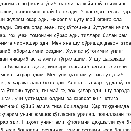
идигим атрофигача ўпиб тушди ва кейин қўтоғимнинг
арини, тошоғимни ялай бошлади. У пастдан тепага қар
ши жудаям ёқар эди. Ниҳоят у бутунлай оғзига ола
ади. Оғзига олар экан, гоҳ қўтоғимни бутунлай ичига
ар, гоҳ учки томонини сўрар эди, тиллари билан ҳам
оғимга чирмашар эди. Мен яна шу сўришда давом этса
аниб юборишимни сездим. Хуллас қўтоғимни унинг
идан чиқариб аста амига тўғриладим. У шу даражада
га берилган эдики, қинлари кенгайиб кетган, клитори
имсиз титрар эдим. Мен уни қўтоғим устига ўтқазиб
ач, у ҳаракатлана бошлади. Алина эса ҳар турда қўто
га ўтириб турар, тинмай оҳ-воҳ қилар эди. Шу тарзда
ишгач, уни устимдан олдим ва карвоатнинг четига
қайтириб қўйиб амига тиқа бошладим. Ҳар тиққанимда
оқларим унинг юмшоқ кўтларига урилар, попиллаган т
арар эди. Ниҳоят унинг ами қўтоғимни даҳшатли куч б
б кела бошлади, сездимки, унинг оргазми кела бошлаг