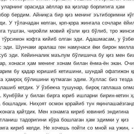
 уларнинг орасида аёллар ва қизлар борлигига ҳам
ибор бердим. Айниқса бир қиз менинг эътиборимни кў
ди. У тўлачадан келган, қоп-қора жингала сочлари ёйи
ига тушган, чиройли мовий кўзли қиз бўлиб, тро жинси
а тўрсимон кофта кийиб олган эди. Адашмасам, у ўзбе
с эди. Шунчаки аралаш ген намунаси ёки бирон милла
суб эди. Кейинчалик маълум бўлишича бу қиз мен би
ар, хонаси ҳам менинг хонам билан ёнма-ён экан. Очи
арим бу қадар юришиб кетишини, шундай офатижон қ
га ҳамроҳ бўлишини кутмаган эдим. Хуллас биз тезда
қлашиб кетдик. У ўзбекча тушунар, бироқ гаплаша олм
н. Кунбўйи у билан бирга юриб ишларни бирин-кетин ҳ
а бошладик. Ниҳоят осмон қорайиб тун яқинлашаёзган
қхонага қайтдик. Мен хонамга кириб ювиниб эндигина
атланиш тадоригини кўра бошлаган ҳам эдимки у қиз
мга кириб келди. Не хочешь пойти со мной на ужин, -