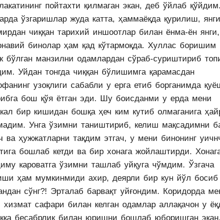
лакатининг пойтахти қилмаган экан, деб ўйлаб қўйдим
арда ўзгаришлар жуда катта, ҳаммаёқда қурилиш, янг
мирдан чиққан тарихий иншоотлар билан ёнма-ён янги,
онавий бинолар ҳам қад кўтармоқда. Хуллас боришим
ак бўлган манзилни одамлардан сўраб-суриштириб топ
дим. Уйдан тонгда чиққан бўлишимга қарамасдан
офанинг узоқлиги сабабли у ерга етиб борганимда қуё
рибга бош қўя ётган эди. Шу боисданми у ерда мени
акал бир кишидан бошқа ҳеч ким кутиб олмаганига ҳай
мадим. Унга ўзимни таништириб, келиш мақсадимни б
ч ва ҳужжатларни тақдим этгач, у мени бинонинг уичн
атига бошлаб кетди ва бир хонага жойлаштирди. Хонаг
диму кароватга ўзимни ташлаб уйқуга чўмдим. Ўзгача
иши ҳам мумкинмиди ахир, деярли бир кун йўл босиб
андан сўнг?! Эрталаб барвақт уйғондим. Коридорда ме
и хизмат сафари билан келган одамлар аллақачон у ёқ
ёққа бесабрлик билан юришни бошлаб юборишган экан