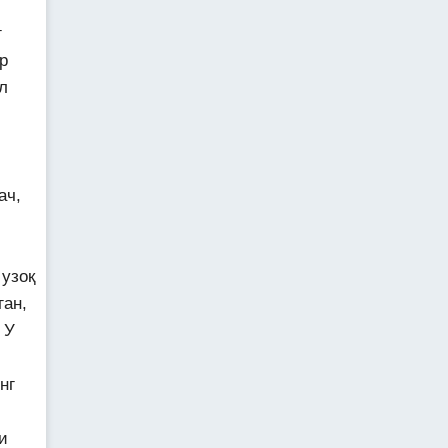
г
р
л
ач,
узоқ
ган,
 У
нг
и