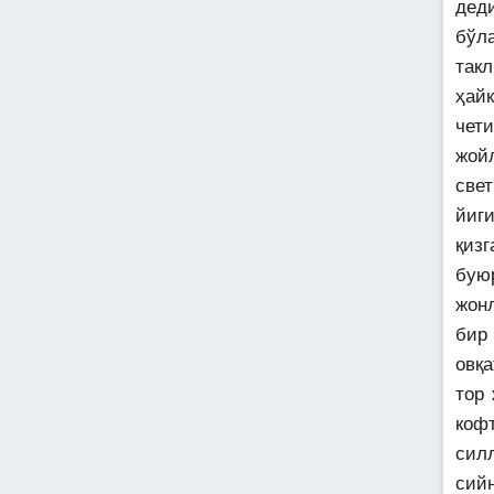
дед
бўл
так
ҳай
чет
жой
све
йиг
қизг
бую
жон
бир
овқ
тор
коф
силл
сий