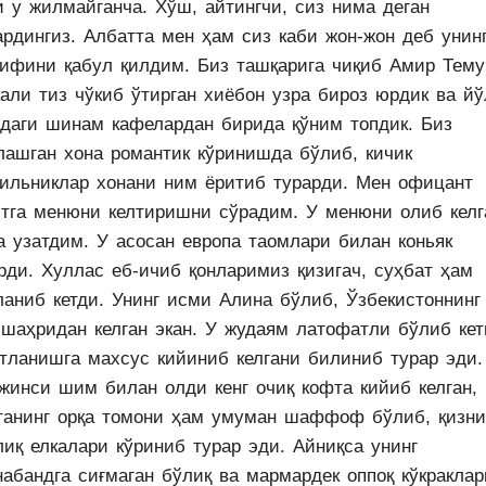
и у жилмайганча. Хўш, айтингчи, сиз нима деган
ардингиз. Албатта мен ҳам сиз каби жон-жон деб унин
лифини қабул қилдим. Биз ташқарига чиқиб Амир Тему
кали тиз чўкиб ўтирган хиёбон узра бироз юрдик ва йў
идаги шинам кафелардан бирида қўним топдик. Биз
лашган хона романтик кўринишда бўлиб, кичик
тильниклар хонани ним ёритиб турарди. Мен офицант
итга менюни келтиришни сўрадим. У менюни олиб келг
а узатдим. У асосан европа таомлари билан коньяк
рди. Хуллас еб-ичиб қонларимиз қизигач, суҳбат ҳам
ланиб кетди. Унинг исми Алина бўлиб, Ўзбекистоннинг 
 шаҳридан келган экан. У жудаям латофатли бўлиб кет
атланишга махсус кийиниб келгани билиниб турар эди.
 жинси шим билан олди кенг очиқ кофта кийиб келган,
танинг орқа томони ҳам умуман шаффоф бўлиб, қизни
иқ елкалари кўриниб турар эди. Айниқса унинг
набандга сиғмаган бўлиқ ва мармардек оппоқ кўкраклар