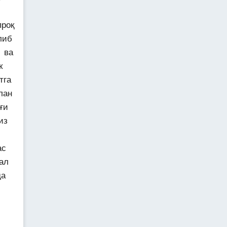
проқ
либ
 ва
к
тга
лан
ғи
из
ас
ал
да