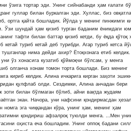
мни ўзига тортар эди. Унинг сийнабанди ҳам ғалати бў
ранг гуллар билан буркалган эди. Хуллас, биз овқатл
иб, ортга қайта бошладик. Йўлда у менинг пинжимги к
и. Ўзи шундай ҳам қизиб турган баданим ёнимдаги ю
анинг тафти билан баттар қизиб кетди, бу ёқда қўтоқ 
б кетай туриб кетай деб турибди. Агар туриб кетса йў
 тушганлар нима дейди ахир? Ётоқхонага етиб келдик.
уни ўз хонасига кузатиб қўймоқчи бўлсам, у менга
шиб олганча хонам томон торта бошлади. Биз менинг
мга кириб келдик. Алина ичкарига кирган заҳоти эшик
аридан қулфлаб олди. Сездимки, Алина анчадан бери
ак зоти билан бўлмаган бўлиб, айни вақтда жудаям
лаётган экан. Начора, уни нафсини қондирмасдан ҳеза
н номга эга чиққандан кўра, унинг ҳам, менинг ҳам
ватимни қондириш афзалроқ туюлди менга. ...Мен уни
тасини оҳиста еча бошладим. Унинг оппоқ бадани сил