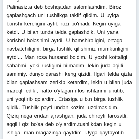
Palinasiz.a deb boshqatdan salomlashdim. Biroz
gaplashgach uni tushlikga taklif qildim. U uyiga
borishi kereligini aytib rozi bo'madi. Kegin uyiga
ketdi. U bilan tunda telda gaplashdik. Uni yana
korishni holashimi aytdi. U hamshiraligini, ertaga
navbatchiligini, birga tushlik qilishimiz mumkunligini
aytdi... Man rosa hursand boldim. U yoshi kottaligi
sababmi, yoki rusligimi bilmadim, lekin juda aqilli
samimiy, dunyo qarashi keng qizidi. Ilgari telda qizla
bilan gaplashsam zerikib ketardim, lekin u bilan juda
maroqli ediki, hatto o'ylagan iflos ishlarimi unutib,
uni yoqtirib qolardim. Ertasiga u b.n birga tushlik
qildik. Tushlik payti undan kozimi uzolmasidim.
Qiziq nega eridan ajrashgan, juda chiroyli farosatli,
aqqilli qiz bo'sa deb o'ylardim.tushlikdan kegin u
ishiga, man magazinga qaytdim. Uyga qaytayotib