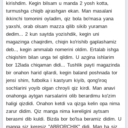
kirishdim. Kegin bilsam u manda 2 yosh kotta,
turmushga chiqib ajrashgan ekan. Man masalani
ikkinchi tomonini oyladim, qiz bola bo'masa yana
yaxshi, orab olsam mazza qilib sikib yuraman
dedim... 2 kun saytda yozishdik, kegin uni
magazinga chaqirdim, chiqin ko'rishib gaplashamiz
deb.., kegin ammalab nomerini oldim. Ertalab ishga
chiqishim bilan unga tel qildim. U azgina ishlarim
bor 12lada chiqaman didi... Tushlik payti magazinda
bir onahon harid qilardi, kegin baland poshnada tor
jensi shim, futbolka i kastyum kiyib, qong'iroq
sochlarini yoyib olgan chroyli qiz kirdi. Man anavi
onahonga aytgan narsalarini olib berardimu ko'zim
haligi qizdidi. Onahon ketdi va qizga kelin opa nima
zarur didim. Qiz manga nima kereligini aytsam
berasmi dib kuldi. Bizda bor bo'lsa beramiz didim. U
manga siz keresiz "ABRORCHIK" didi. Man ha siz