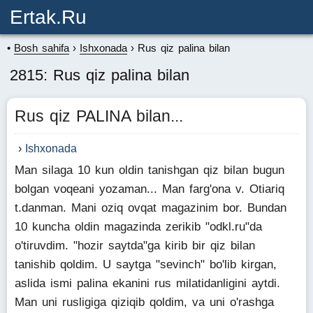
Ertak.ru
Bosh sahifa
Ishxonada
Rus qiz palina bilan
2815: Rus qiz palina bilan
Rus qiz PALINA bilan...
Ishxonada
Man silaga 10 kun oldin tanishgan qiz bilan bugun
bolgan voqeani yozaman... Man farg'ona v. Otiariq
t.danman. Mani oziq ovqat magazinim bor. Bundan
10 kuncha oldin magazinda zerikib "odkl.ru"da
o'tiruvdim. "hozir saytda"ga kirib bir qiz bilan
tanishib qoldim. U saytga "sevinch" bo'lib kirgan,
aslida ismi palina ekanini rus milatidanligini aytdi.
Man uni rusligiga qiziqib qoldim, va uni o'rashga