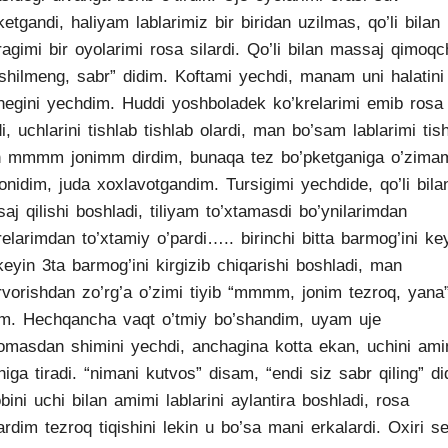
ketgandi, haliyam lablarimiz bir biridan uzilmas, qo’li bilan 
ragimi bir oyolarimi rosa silardi. Qo’li bilan massaj qimoqc
shilmeng, sabr” didim. Koftami yechdi, manam uni halatini
negini yechdim. Huddi yoshboladek ko’krelarimi emib rosa
di, uchlarini tishlab tishlab olardi, man bo’sam lablarimi tis
 mmmm jonimm dirdim, bunaqa tez bo’pketganiga o’zima
onidim, juda xoxlavotgandim. Tursigimi yechdide, qo’li bila
aj qilishi boshladi, tiliyam to’xtamasdi bo’ynilarimdan
relarimdan to’xtamiy o’pardi….. birinchi bitta barmog’ini ke
keyin 3ta barmog’ini kirgizib chiqarishi boshladi, man
rvorishdan zo’rg’a o’zimi tiyib “mmmm, jonim tezroq, yana
im. Hechqancha vaqt o’tmiy bo’shandim, uyam uje
omasdan shimini yechdi, anchagina kotta ekan, uchini ami
shiga tiradi. “nimani kutvos” disam, “endi siz sabr qiling” di
bini uchi bilan amimi lablarini aylantira boshladi, rosa
ardim tezroq tiqishini lekin u bo’sa mani erkalardi. Oxiri s