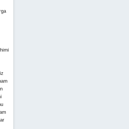
i
rga
shimi
iz
anam
an
i
hu
’am
ar