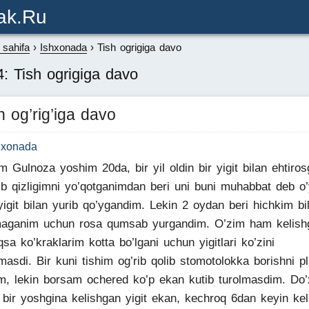
ak.ru
sahifa
Ishxonada
Tish ogrigiga davo
: Tish ogrigiga davo
h og’rig’iga davo
hxonada
m Gulnoza yoshim 20da, bir yil oldin bir yigit bilan ehtiros
lib qizligimni yo’qotganimdan beri uni buni muhabbat deb o’
yigit bilan yurib qo’ygandim. Lekin 2 oydan beri hichkim bi
aganim uchun rosa qumsab yurgandim. O’zim ham kelish
qsa ko’kraklarim kotta bo’lgani uchun yigitlari ko’zini
masdi. Bir kuni tishim og’rib qolib stomotolokka borishni p
im, lekin borsam ochered ko’p ekan kutib turolmasdim. Do’x
bir yoshgina kelishgan yigit ekan, kechroq 6dan keyin kel