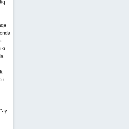
liq
aqa
monda
a
iki
da
i.
bir
 “ay