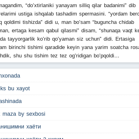
magandim, “do’xtirlaniki yanayam silliq qilar badanimi” dib
relarimi ustiga ishqalab tashadim spermasini. “yordam ber
iq qoldimi tishizda” didi u, man bo’sam “buguncha chidab
man, ertaga kesam qabul qilasmi” disam, “shunaqa vaqt ke
ida tayyorgarlik ko’rib qo’yaman siz uchun” didi. Ertasiga
am birinchi tishimi qaradide keyin yana yarim soatcha ros
shdik, shu shu tishim tez tez og’ridigan bo’pqoldi…
shxonada
ks bu xayot
ashinada
x maza by sexbosi
анишимни хаёти