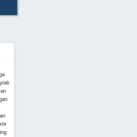
ga
ylab
lan
gan
lan
tir
ing