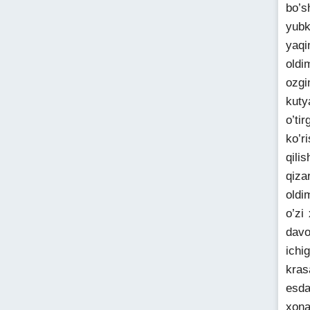
bo’s
yubk
yaqi
oldi
ozgi
kuty
o’ti
ko’r
qili
qiza
oldi
o’zi
davo
ichi
kras
esda
xona