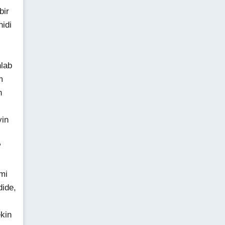
bir
hidi
hlab
m
n
yin
”
mi
dide,
ekin