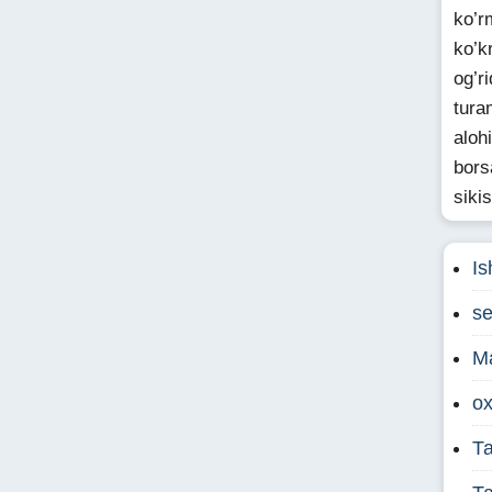
ko’r
ko’k
og’r
tura
aloh
bors
siki
I
se
M
o
Т