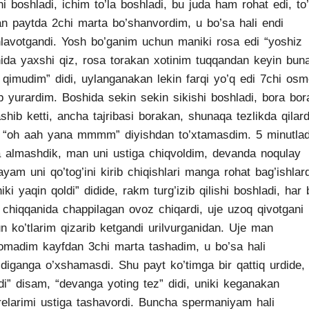
shi boshladi, ichim to’la boshladi, bu juda ham rohat edi, to’
an paytda 2chi marta bo’shanvordim, u bo’sa hali endi
lavotgandi. Yosh bo’ganim uchun maniki rosa edi “yoshiz
ida yaxshi qiz, rosa torakan xotinim tuqqandan keyin bun
 qimudim” didi, uylanganakan lekin farqi yo’q edi 7chi os
b yurardim. Boshida sekin sekin sikishi boshladi, bora bor
ashib ketti, ancha tajribasi borakan, shunaqa tezlikda qilard
“oh aah yana mmmm” diyishdan to’xtamasdim. 5 minutla
 almashdik, man uni ustiga chiqvoldim, devanda noqulay
ayam uni qo’tog’ini kirib chiqishlari manga rohat bag’ishlard
iki yaqin qoldi” didide, rakm turg’izib qilishi boshladi, har 
b chiqqanida chappilagan ovoz chiqardi, uje uzoq qivotgani
n ko’tlarim qizarib ketgandi urilvurganidan. Uje man
omadim kayfdan 3chi marta tashadim, u bo’sa hali
tidiganga o’xshamasdi. Shu payt ko’timga bir qattiq urdide,
idi” disam, “devanga yoting tez” didi, uniki keganakan
relarimi ustiga tashavordi. Buncha spermaniyam hali