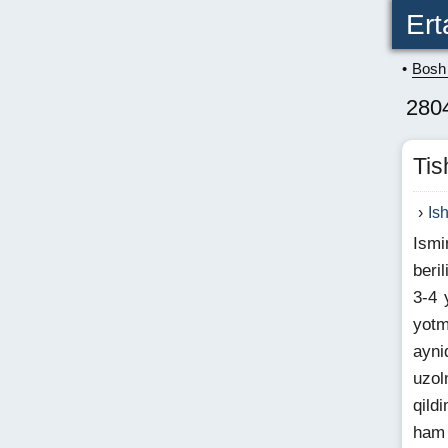
Ert
Bosh 
2804
Tis
Is
Ismi
beri
3-4 
yotm
ayni
uzol
qild
ham 