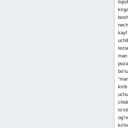
tiqi
kirg
bosh
nech
kayf
uchi
tezl
man 
poza
bo’s
“man
kiri
uchu
chid
to’x
og’r
ko’k