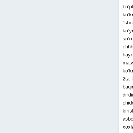
bo’p
ko’k
“sho
ko’y
so’r
ohhh
hayr
mass
ko’k
2ta 
baqi
dird
chid
kiri
asbo
xoxl