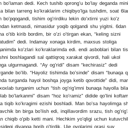
h bo’laman dedi. Kech tushib qorong’u bo’lay deganda min
a bilan tarreng ko’kraklarim chiqibyo’lga tushdim, soat 6la
n bo’pqogandi, tishim og’rirdiku lekin do’xtirni yuzi ko’z
mdan ketmasdi, nimasidur yoqib qolgandi shu yigitni. 6dan
na o’tib kirib bordim, bir o’zi o’tirgan ekan, “keling sizni
atudim” dedi. Indamay xonaga kirdim, maxsus stoliga
rganimda ko’zlari ko’kraklarimda edi. endi asboblari bilan ti
ishni boshlagandi sal qattiqroq xarakat qivordi, hali ukol
shga ulgurmagandi. “Ay og’ridi” disam “kechirasiz” dedi
rgande bo’lib. “Hayoliz tishimda bo’sinde” disam “bunaqa q
mda turganda hayol boshqa joyga ketib qovottide” didi, m
 xoxlab turganim uchun “tish og’rig’imni bunaqa hayolla bil
lab bo’larkanmi” disam “hoz ko’ramiz” didide qo’lini koftam
ga tiqib ko’kragimi ezishi boshladi. Man bo’sa hayolimga s
avchik bn birga bo’lish edi, inqillavordim srazu, tish og’rig
n chiqib o’pib ketti mani. Hechkim yo’qligi uchun kutuvchil
sidegi divanga borib o’tirdik. Uje oyolarimi orasi suv