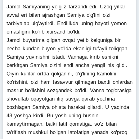
Jamol Samiyaning yolg'iz farzandi edi. Uzoq yillar
avval eri bilan ajrashgan Samiya o'g'lini o'zi
tarbiyalab ulg'aytirdi. Endilikda uning hayoti yomon
emasligini ko'rib xursand bo'ldi.
Jamol buyurtma qilgan ovqat yetib kelguniga bir
necha kundan buyon yo'lda ekanligi tufayli toliqqan
Samiya yuvinishni istadi. Vannaga kirib eshikni
berkitgan Samiya o'zini endi ancha yengil his qildi.
Qiyin kunlar ortda qolganini, o'g'lining kamolini
ko'rishini, o'zi ham tasavvur qilmagan baxtli onlardan
masrur bo'lishini sezgandek bo'ldi. Vanna tog'orasiga
shovullab oqayotgan iliq suvga qarab yechina
boshlagan Samiya ohista harakat qilardi. U yaqinda
43 yoshga kirdi. Bu yosh uning husnini
kamaytirmagan, balki latif qomatiga, so'z bilan
ta'riflash mushkul bo'lgan latofatiga yanada ko'proq