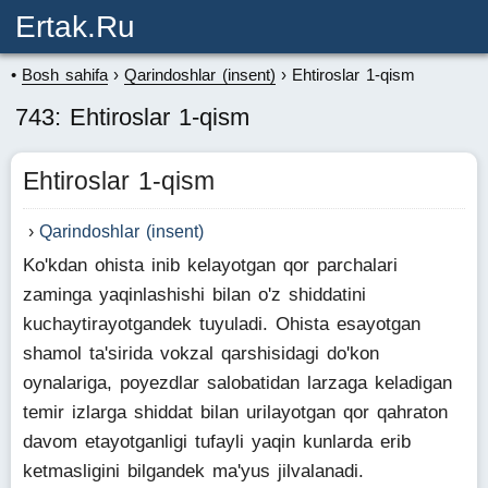
Ertak.ru
Bosh sahifa
Qarindoshlar (insent)
Ehtiroslar 1-qism
743: Ehtiroslar 1-qism
Ehtiroslar 1-qism
Qarindoshlar (insent)
Ko'kdan ohista inib kelayotgan qor parchalari
zaminga yaqinlashishi bilan o'z shiddatini
kuchaytirayotgandek tuyuladi. Ohista esayotgan
shamol ta'sirida vokzal qarshisidagi do'kon
oynalariga, poyezdlar salobatidan larzaga keladigan
temir izlarga shiddat bilan urilayotgan qor qahraton
davom etayotganligi tufayli yaqin kunlarda erib
ketmasligini bilgandek ma'yus jilvalanadi.