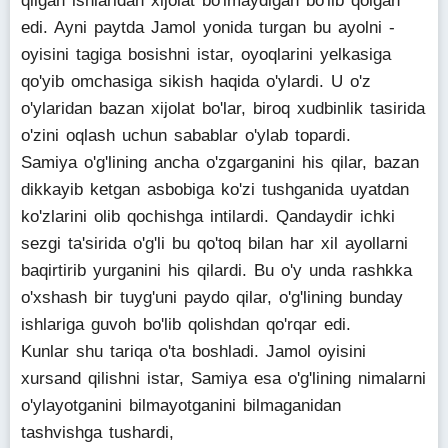
qilgan ishlaridan xijolat bo'lmaydigan bo'lib qolgan
edi. Ayni paytda Jamol yonida turgan bu ayolni -
oyisini tagiga bosishni istar, oyoqlarini yelkasiga
qo'yib omchasiga sikish haqida o'ylardi. U o'z
o'ylaridan bazan xijolat bo'lar, biroq xudbinlik tasirida
o'zini oqlash uchun sabablar o'ylab topardi.
Samiya o'g'lining ancha o'zgarganini his qilar, bazan
dikkayib ketgan asbobiga ko'zi tushganida uyatdan
ko'zlarini olib qochishga intilardi. Qandaydir ichki
sezgi ta'sirida o'g'li bu qo'toq bilan har xil ayollarni
baqirtirib yurganini his qilardi. Bu o'y unda rashkka
o'xshash bir tuyg'uni paydo qilar, o'g'lining bunday
ishlariga guvoh bo'lib qolishdan qo'rqar edi.
Kunlar shu tariqa o'ta boshladi. Jamol oyisini
xursand qilishni istar, Samiya esa o'g'lining nimalarni
o'ylayotganini bilmayotganini bilmaganidan
tashvishga tushardi,