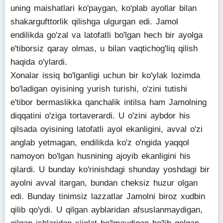
uning maishatlari ko'paygan, ko'plab ayollar bilan
shakargufttorlik qilishga ulgurgan edi. Jamol
endilikda go'zal va latofatli bo'lgan hech bir ayolga
e'tiborsiz qaray olmas, u bilan vaqtichog'liq qilish
haqida o'ylardi.
Xonalar issiq bo'lganligi uchun bir ko'ylak lozimda
bo'ladigan oyisining yurish turishi, o'zini tutishi
e'tibor bermaslikka qanchalik intilsa ham Jamolning
diqqatini o'ziga tortaverardi. U o'zini aybdor his
qilsada oyisining latofatli ayol ekanligini, avval o'zi
anglab yetmagan, endilikda ko'z o'ngida yaqqol
namoyon bo'lgan husnining ajoyib ekanligini his
qilardi. U bunday ko'rinishdagi shunday yoshdagi bir
ayolni avval itargan, bundan cheksiz huzur olgan
edi. Bunday tinimsiz lazzatlar Jamolni biroz xudbin
qilib qo'ydi. U qilgan ayblaridan afsuslanmaydigan,