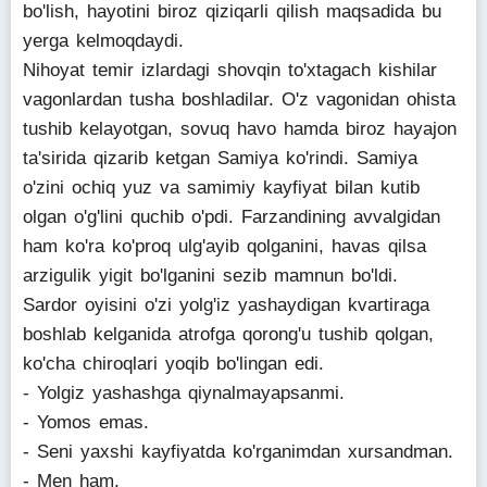
bo'lish, hayotini biroz qiziqarli qilish maqsadida bu
yerga kelmoqdaydi.
Nihoyat temir izlardagi shovqin to'xtagach kishilar
vagonlardan tusha boshladilar. O'z vagonidan ohista
tushib kelayotgan, sovuq havo hamda biroz hayajon
ta'sirida qizarib ketgan Samiya ko'rindi. Samiya
o'zini ochiq yuz va samimiy kayfiyat bilan kutib
olgan o'g'lini quchib o'pdi. Farzandining avvalgidan
ham ko'ra ko'proq ulg'ayib qolganini, havas qilsa
arzigulik yigit bo'lganini sezib mamnun bo'ldi.
Sardor oyisini o'zi yolg'iz yashaydigan kvartiraga
boshlab kelganida atrofga qorong'u tushib qolgan,
ko'cha chiroqlari yoqib bo'lingan edi.
- Yolgiz yashashga qiynalmayapsanmi.
- Yomos emas.
- Seni yaxshi kayfiyatda ko'rganimdan xursandman.
- Men ham.