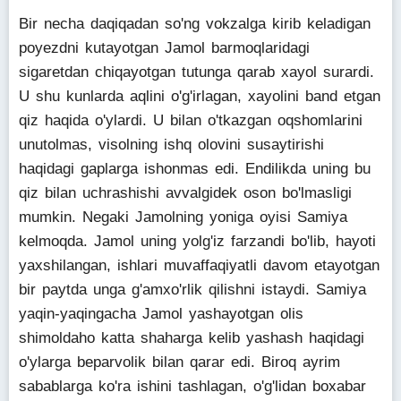
Bir necha daqiqadan so'ng vokzalga kirib keladigan
poyezdni kutayotgan Jamol barmoqlaridagi
sigaretdan chiqayotgan tutunga qarab xayol surardi.
U shu kunlarda aqlini o'g'irlagan, xayolini band etgan
qiz haqida o'ylardi. U bilan o'tkazgan oqshomlarini
unutolmas, visolning ishq olovini susaytirishi
haqidagi gaplarga ishonmas edi. Endilikda uning bu
qiz bilan uchrashishi avvalgidek oson bo'lmasligi
mumkin. Negaki Jamolning yoniga oyisi Samiya
kelmoqda. Jamol uning yolg'iz farzandi bo'lib, hayoti
yaxshilangan, ishlari muvaffaqiyatli davom etayotgan
bir paytda unga g'amxo'rlik qilishni istaydi. Samiya
yaqin-yaqingacha Jamol yashayotgan olis
shimoldaho katta shaharga kelib yashash haqidagi
o'ylarga beparvolik bilan qarar edi. Biroq ayrim
sabablarga ko'ra ishini tashlagan, o'g'lidan boxabar