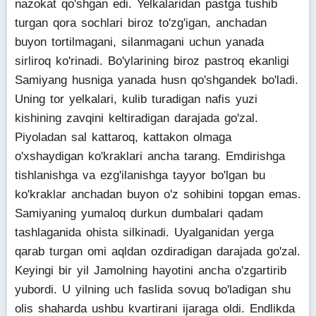
nazokat qo'shgan edi. Yelkalaridan pastga tushib
turgan qora sochlari biroz to'zg'igan, anchadan
buyon tortilmagani, silanmagani uchun yanada
sirliroq ko'rinadi. Bo'ylarining biroz pastroq ekanligi
Samiyang husniga yanada husn qo'shgandek bo'ladi.
Uning tor yelkalari, kulib turadigan nafis yuzi
kishining zavqini keltiradigan darajada go'zal.
Piyoladan sal kattaroq, kattakon olmaga
o'xshaydigan ko'kraklari ancha tarang. Emdirishga
tishlanishga va ezg'ilanishga tayyor bo'lgan bu
ko'kraklar anchadan buyon o'z sohibini topgan emas.
Samiyaning yumaloq durkun dumbalari qadam
tashlaganida ohista silkinadi. Uyalganidan yerga
qarab turgan omi aqldan ozdiradigan darajada go'zal.
Keyingi bir yil Jamolning hayotini ancha o'zgartirib
yubordi. U yilning uch faslida sovuq bo'ladigan shu
olis shaharda ushbu kvartirani ijaraga oldi. Endlikda