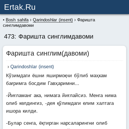
Ertak.ru
Bosh sahifa
Qarindoshlar (insent)
Фаришта
синглимдавоми
473: Фаришта синглимдавоми
Фаришта синглим(давоми)
Qarindoshlar (insent)
Кўзимдаги ёшни яширмоқчи бўлиб маҳкам
бағримга босдим Гавҳаримни...
-Йиғламанг ака, нимага йиғлайсиз. Менга нима
олиб келдингиз, -дея қўлимдаги елим халтага
ишора килди.
-Булар сенга, ёқтирган нарсаларингни олиб