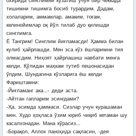
охирида синглимни кузатиш учун бир чеккада
тишимни тишимга босиб турардим. Дадам,
холаларим, аммамлар, амаким, тоғам,
келинойимлар оқ йўл тилаб дуо қилишди
синглимга.
Ё Тангрим! Синглим йиғламасди! Ҳамма билан
кулиб ҳайрлашди. Мен эса кўз ёшларимни тия
олмасдим. Ниҳоят ҳайрлашиш навбати менга
келди. Қўлидан маҳкам тутиб пешонасидан
ўпдим. Шундагина кўзларига ёш келди
Фариштамни:
-Йиғламанг ака...- деди аста.
-Айтган гапларим эсингдами?
-Ҳа, эсимда ҳаммаси. Сизлар учун курашаман
мен. Худо ҳоҳласа ўзим юриб чиқиб кетаман шу
касалхонадан. Мана кўрасиз...
-Борақол, Аллох паноҳида сақласин, -дея