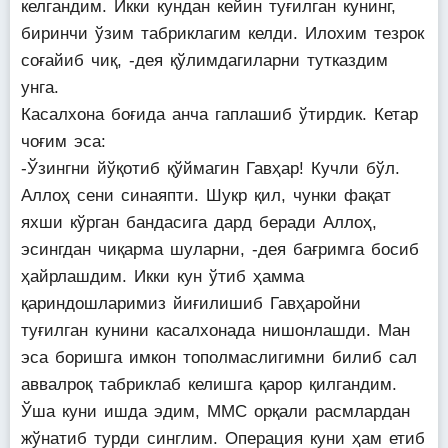
келгандим. Икки кундан кейин туғилган кунинг,
биринчи ўзим табриклагим келди. Илохим тезрок
соғайиб чиқ, -дея қўлимдагиларни тутказдим
унга.
Касалхона боғида анча гаплашиб ўтирдик. Кетар
чоғим эса:
-Ўзингни йўқотиб қўймагин Гавҳар! Кучли бўл.
Аллоҳ сени синаяпти. Шукр қил, чунки фақат
яхши кўрган бандасига дард беради Аллоҳ,
эсингдан чиқарма шуларни, -дея бағримга босиб
ҳайрлашдим. Икки кун ўтиб ҳамма
қариндошларимиз йиғилишиб Гавҳаройни
туғилган кунини касалхонада нишонлашди. Ман
эса боришга имкон тополмаслигимни билиб сал
аввалроқ табриклаб келишга қарор қилгандим.
Ўша куни ишда эдим, ММС орқали расмлардан
жўнатиб турди синглим. Операция куни ҳам етиб