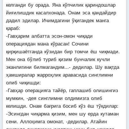
келганди бу орада. Яна кўпчилик қариндошлар
йиғилишдик касалхонада. Онам эса қандайдир
дадил эдилар. Ичимдагини ўқигандек манга
қараб:
-Гавҳарим албатта эсон-омон чиқади
операциядан мана кўрасан! Сочини
қирқишаётганда кўзидан бир томчи ёш чиқмади.
Мен она бўлиб туриб қизим бунчалик кучли
эканлигини билмагандим...- дедилар. Шу вақтда
ҳамширалар жарроҳлик аравасида синглимни
олиб чиқишди:
-Гавҳар операцияга тайёр, гаплашиб олишингиз
мумкин, -дея синглимни олдимизга олиб
келишди. Онам бағрига босиб кўз ёш тўкдилар:
-Эсингдан чиқарма қизим, мен шу ерда кутаман
сени. Аллоҳимга омонат, -дедилар. Атайин