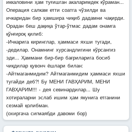
иккаловини ҳам туғишган акаларимдек кўраман...
Операция салкам етти соатга чўзилди ва
ичкаридан бир ҳамшира чиқиб дадамни чақирди.
Орадан беш дақиқа ўтар-ўтмас дадам онамга
қўнғироқ қилиб:
-Ичкарига киринглар, ҳаммаси яхши тугади,
-дедилар. Онамнинг хурсандлигини кўрсангиз
эди... Ҳаммани бир-бир бағриларига босиб
чиқдилар қувонч ёшлари билан:
-Айтмаганмидим? Айтмаганмидим ҳаммаси яхши
тугайди деб?! Бу МЕНИ ГАВҲАРИМ, МЕНИ
ГАВҲАРИМ!!! - дея севинардилар... Шу
хотираларни эслаб ишим ҳам якунига етганини
сезмай қолибман.
(охиргача сигмаябди давоми бор)