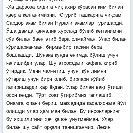
-Ҳа дарвоза олдига чиқ ахир кўрасан ким билан
қаерга келганимизни. Югуриб ташқарига чиқсам
Сардор акам билан Нурали акамлар туришарди.
Ўша дамда қанчалик хурсанд бўлиб кетганимни
сўз билан баён этиб бера олмайман. Улар билан
кўришарканман, бирма-бир таскин бера
бошлашди. Шунақа кунда ёнимда бўлиш учун
келишибди улар. Шу атрофдаги кафега кириб
ўтирдик. Мени чалғитиш учун, кўнглимни
кўтариш учун бири олиб, бирлари қўйиб
гапиришарди ҳар ёқдан. Улар билан вақт ўтиши
осон кечди. Тўрт соат ўтирибмиз гаплашиб.
Онамга юпанч бериш мақсадида касалхонага йўл
олишди улар ҳам ман билан. Бу инсонларнинг
бу яхшилигини ҳеч қачон унутмайман. Улар
билан шу сайт орқали танишганмиз. Лекин