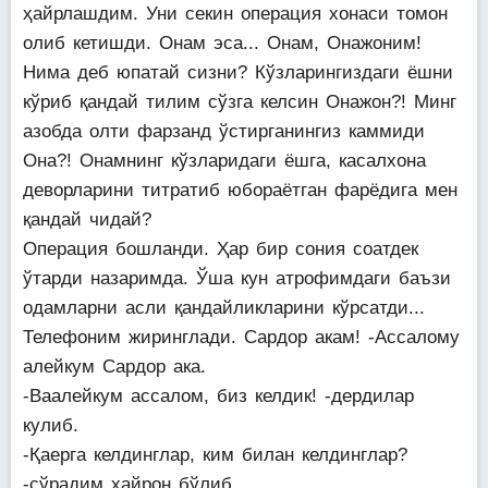
ҳайрлашдим. Уни секин операция хонаси томон
олиб кетишди. Онам эса... Онам, Онажоним!
Нима деб юпатай сизни? Кўзларингиздаги ёшни
кўриб қандай тилим сўзга келсин Онажон?! Минг
азобда олти фарзанд ўстирганингиз каммиди
Она?! Онамнинг кўзларидаги ёшга, касалхона
деворларини титратиб юбораётган фарёдига мен
қандай чидай?
Операция бошланди. Ҳар бир сония соатдек
ўтарди назаримда. Ўша кун атрофимдаги баъзи
одамларни асли қандайликларини кўрсатди...
Телефоним жиринглади. Сардор акам! -Ассалому
алейкум Сардор ака.
-Ваалейкум ассалом, биз келдик! -дердилар
кулиб.
-Қаерга келдинглар, ким билан келдинглар?
-сўрадим ҳайрон бўлиб.