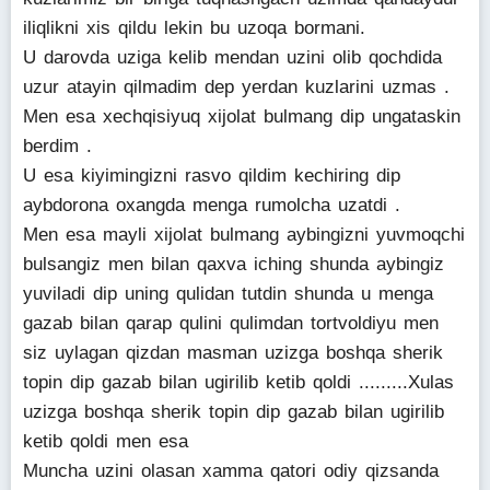
iliqlikni xis qildu lekin bu uzoqa bormani.
U darovda uziga kelib mendan uzini olib qochdida
uzur atayin qilmadim dep yerdan kuzlarini uzmas .
Men esa xechqisiyuq xijolat bulmang dip ungataskin
berdim .
U esa kiyimingizni rasvo qildim kechiring dip
aybdorona oxangda menga rumolcha uzatdi .
Men esa mayli xijolat bulmang aybingizni yuvmoqchi
bulsangiz men bilan qaxva iching shunda aybingiz
yuviladi dip uning qulidan tutdin shunda u menga
gazab bilan qarap qulini qulimdan tortvoldiyu men
siz uylagan qizdan masman uzizga boshqa sherik
topin dip gazab bilan ugirilib ketib qoldi .........Xulas
uzizga boshqa sherik topin dip gazab bilan ugirilib
ketib qoldi men esa
Muncha uzini olasan xamma qatori odiy qizsanda