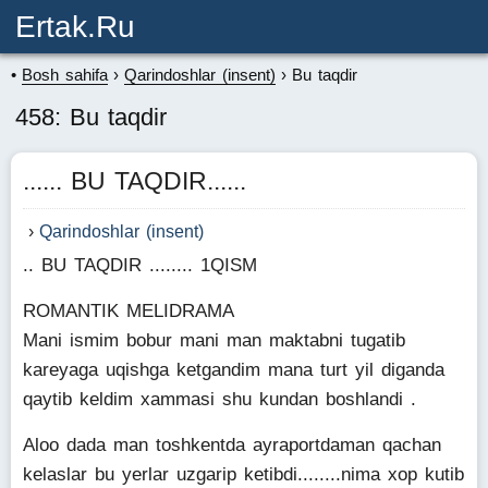
Ertak.ru
Bosh sahifa
Qarindoshlar (insent)
Bu taqdir
458: Bu taqdir
...... BU TAQDIR......
Qarindoshlar (insent)
.. BU TAQDIR ........ 1QISM
ROMANTIK MELIDRAMA
Mani ismim bobur mani man maktabni tugatib
kareyaga uqishga ketgandim mana turt yil diganda
qaytib keldim xammasi shu kundan boshlandi .
Aloo dada man toshkentda ayraportdaman qachan
kelaslar bu yerlar uzgarip ketibdi........nima xop kutib