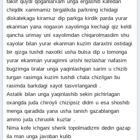
taklif quydi qoganlarxam unga ergashib kafedan
chiqdik xammamiz birgalikda parkning ichidagi
diskatekaga kiramuz dip parkga kirdik parda yurar
ekanman yana nogaxon xayolimga kechagi qiz keldi
qancha urimay uni xayolimdan chiqarolmasdim shu
xayolar bilan yurar ekanman kuzim daraxtni ostidagi
bir qizga tushdi naxotki usha bulsa dip u tomonga
yurar ekanman yuragimni urishi tezlashar nafasim
bugzimga tiralar unga yaqinlashgan sarim u chizib
turgan rasimga kuzim tushdi chala chizilgan bu
rasimda barkdagi xayot tasvirlangandi .
Astalik bilan unga yaqinlashib sekin pichirlagan
oxangda juda chiroyli chizipsiz didm u esa shoshib
menga qaradida yana usha tanish gazablangan
ammo juda chiruolik kuzlar .
Nima kofe ichgani sherik topolmadizmi dedin gazap
ila man unga javoban kulib