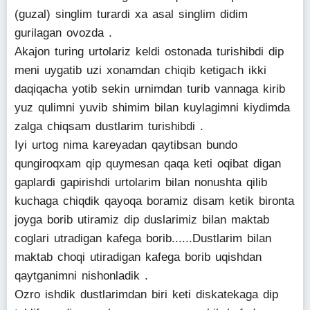
(guzal) singlim turardi xa asal singlim didim
gurilagan ovozda .
Akajon turing urtolariz keldi ostonada turishibdi dip
meni uygatib uzi xonamdan chiqib ketigach ikki
daqiqacha yotib sekin urnimdan turib vannaga kirib
yuz qulimni yuvib shimim bilan kuylagimni kiydimda
zalga chiqsam dustlarim turishibdi .
Iyi urtog nima kareyadan qaytibsan bundo
qungiroqxam qip quymesan qaqa keti oqibat digan
gaplardi gapirishdi urtolarim bilan nonushta qilib
kuchaga chiqdik qayoqa boramiz disam ketik bironta
joyga borib utiramiz dip duslarimiz bilan maktab
coglari utradigan kafega borib......Dustlarim bilan
maktab choqi utiradigan kafega borib uqishdan
qaytganimni nishonladik .
Ozro ishdik dustlarimdan biri keti diskatekaga dip