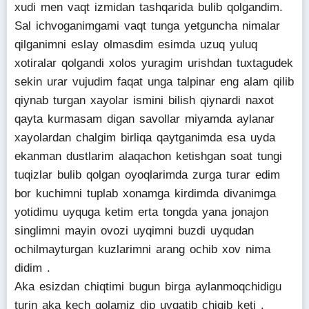
xudi men vaqt izmidan tashqarida bulib qolgandim.
Sal ichvoganimgami vaqt tunga yetguncha nimalar
qilganimni eslay olmasdim esimda uzuq yuluq
xotiralar qolgandi xolos yuragim urishdan tuxtagudek
sekin urar vujudim faqat unga talpinar eng alam qilib
qiynab turgan xayolar ismini bilish qiynardi naxot
qayta kurmasam digan savollar miyamda aylanar
xayolardan chalgim birliqa qaytganimda esa uyda
ekanman dustlarim alaqachon ketishgan soat tungi
tuqizlar bulib qolgan oyoqlarimda zurga turar edim
bor kuchimni tuplab xonamga kirdimda divanimga
yotidimu uyquga ketim erta tongda yana jonajon
singlimni mayin ovozi uyqimni buzdi uyqudan
ochilmayturgan kuzlarimni arang ochib xov nima
didim .
Aka esizdan chiqtimi bugun birga aylanmoqchidigu
turin aka kech qolamiz dip uygatib chiqib keti .