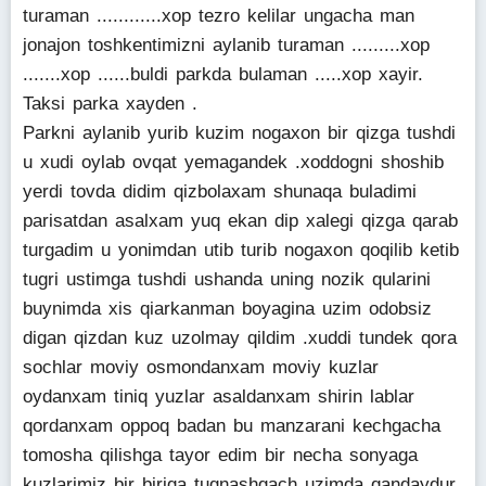
turaman ............xop tezro kelilar ungacha man
jonajon toshkentimizni aylanib turaman .........xop
.......xop ......buldi parkda bulaman .....xop xayir.
Taksi parka xayden .
Parkni aylanib yurib kuzim nogaxon bir qizga tushdi
u xudi oylab ovqat yemagandek .xoddogni shoshib
yerdi tovda didim qizbolaxam shunaqa buladimi
parisatdan asalxam yuq ekan dip xalegi qizga qarab
turgadim u yonimdan utib turib nogaxon qoqilib ketib
tugri ustimga tushdi ushanda uning nozik qularini
buynimda xis qiarkanman boyagina uzim odobsiz
digan qizdan kuz uzolmay qildim .xuddi tundek qora
sochlar moviy osmondanxam moviy kuzlar
oydanxam tiniq yuzlar asaldanxam shirin lablar
qordanxam oppoq badan bu manzarani kechgacha
tomosha qilishga tayor edim bir necha sonyaga
kuzlarimiz bir biriga tuqnashgach uzimda qandaydur