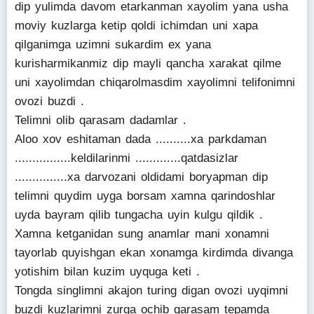
dip yulimda davom etarkanman xayolim yana usha
moviy kuzlarga ketip qoldi ichimdan uni xapa
qilganimga uzimni sukardim ex yana
kurisharmikanmiz dip mayli qancha xarakat qilme
uni xayolimdan chiqarolmasdim xayolimni telifonimni
ovozi buzdi .
Telimni olib qarasam dadamlar .
Aloo xov eshitaman dada ..........xa parkdaman
................keldilarinmi .............qatdasizlar
...............xa darvozani oldidami boryapman dip
telimni quydim uyga borsam xamna qarindoshlar
uyda bayram qilib tungacha uyin kulgu qildik .
Xamna ketganidan sung anamlar mani xonamni
tayorlab quyishgan ekan xonamga kirdimda divanga
yotishim bilan kuzim uyquga keti .
Tongda singlimni akajon turing digan ovozi uyqimni
buzdi kuzlarimni zurga ochib qarasam tepamda