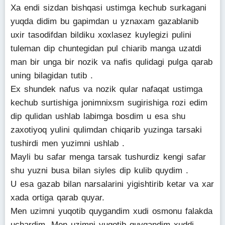
Xa endi sizdan bishqasi ustimga kechub surkagani
yuqda didim bu gapimdan u yznaxam gazablanib
uxir tasodifdan bildiku xoxlasez kuylegizi pulini
tuleman dip chuntegidan pul chiarib manga uzatdi
man bir unga bir nozik va nafis qulidagi pulga qarab
uning bilagidan tutib .
Ex shundek nafus va nozik qular nafaqat ustimga
kechub surtishiga jonimnixsm sugirishiga rozi edim
dip qulidan ushlab labimga bosdim u esa shu
zaxotiyoq yulini qulimdan chiqarib yuzinga tarsaki
tushirdi men yuzimni ushlab .
Mayli bu safar menga tarsak tushurdiz kengi safar
shu yuzni busa bilan siyles dip kulib quydim .
U esa gazab bilan narsalarini yigishtirib ketar va xar
xada ortiga qarab quyar.
Men uzimni yuqotib quygandim xudi osmonu falakda
uchardim .Men uzimni yuqotib quygandim xuddi