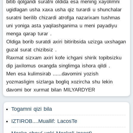
bitib qolgandi suratni oldida esa mening xayolimni
ugidlagan usha xaxa usha qiz turardi u shunchalar
suratni berilib chizardi atrofga nazarixam tushmas
uni yoniga asta yaqilashganima u meni payadiyu
menga qarap turar .
Oldiga borib suratdi axiri bitiribsida uzizga uxshagan
guzal surat chizibsiz .
Raxmat sizxam axiri kofe ichgani shirik topibsizku
dip jaxilomus oxangda singlimga ishora qildi .
Men esa kulimsirab ......davomini yozish
yozmasligim sizlarga bogliq xozircha shu lekin
davomi bor xurmat bilan MILYARDYER
Togamni qizi bila
IZTIROB....Muallif: LacosTe