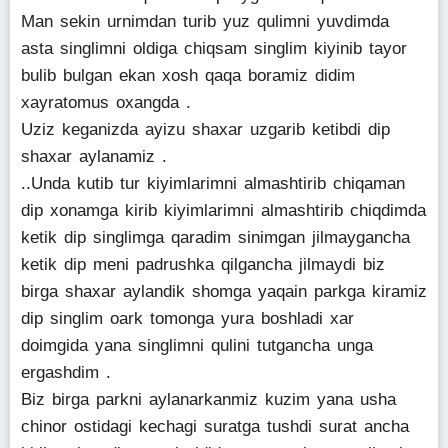
Man sekin urnimdan turib yuz qulimni yuvdimda
asta singlimni oldiga chiqsam singlim kiyinib tayor
bulib bulgan ekan xosh qaqa boramiz didim
xayratomus oxangda .
Uziz keganizda ayizu shaxar uzgarib ketibdi dip
shaxar aylanamiz .
..Unda kutib tur kiyimlarimni almashtirib chiqaman
dip xonamga kirib kiyimlarimni almashtirib chiqdimda
ketik dip singlimga qaradim sinimgan jilmaygancha
ketik dip meni padrushka qilgancha jilmaydi biz
birga shaxar aylandik shomga yaqain parkga kiramiz
dip singlim oark tomonga yura boshladi xar
doimgida yana singlimni qulini tutgancha unga
ergashdim .
Biz birga parkni aylanarkanmiz kuzim yana usha
chinor ostidagi kechagi suratga tushdi surat ancha