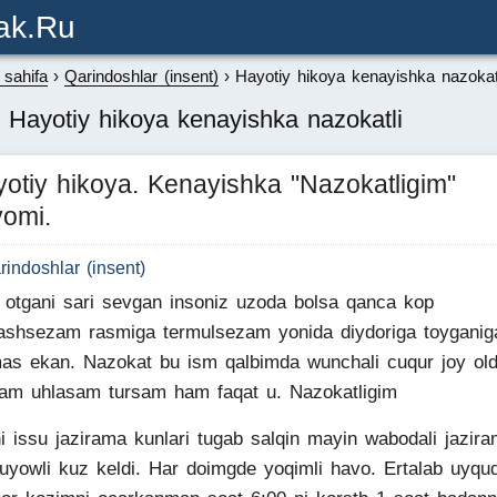
ak.ru
sahifa
Qarindoshlar (insent)
Hayotiy hikoya kenayishka nazokat
 Hayotiy hikoya kenayishka nazokatli
otiy hikoya. Kenayishka "Nazokatligim"
omi.
rindoshlar (insent)
 otgani sari sevgan insoniz uzoda bolsa qanca kop
ashsezam rasmiga termulsezam yonida diydoriga toyganig
as ekan. Nazokat bu ism qalbimda wunchali cuqur joy old
am uhlasam tursam ham faqat u. Nazokatligim
i issu jazirama kunlari tugab salqin mayin wabodali jazira
uyowli kuz keldi. Har doimgde yoqimli havo. Ertalab uyqu