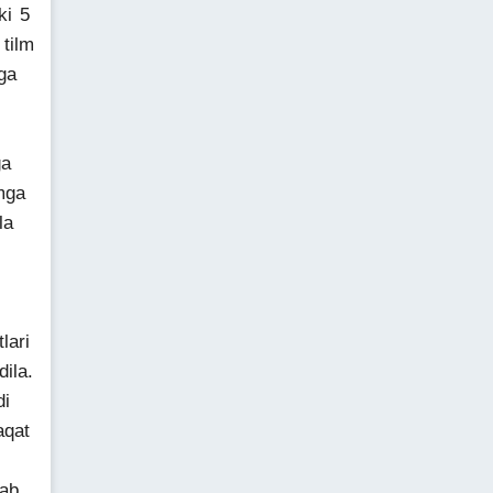
ki 5
 tilm
ga
ga
amga
la
lari
ila.
di
aqat
lab