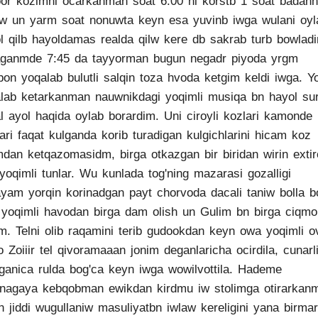
or kozimni ocarkanman soat 6:00 ni korstb 1 soat badann
rw un yarm soat nonuwta keyn esa yuvinb iwga wulani oyl
l qilb hayoldamas realda qilw kere db sakrab turb bowlad
ganmde 7:45 da tayyorman bugun negadr piyoda yrgm
bon yoqalab bulutli salqin toza hvoda ketgim keldi iwga. Yo
lab ketarkanman nauwnikdagi yoqimli musiqa bn hayol sur
l ayol haqida oylab borardim. Uni ciroyli kozlari kamonde
ari faqat kulganda korib turadigan kulgichlarini hicam koz
mdan ketqazomasidm, birga otkazgan bir biridan wirin exti
yoqimli tunlar. Wu kunlada tog'ning mazarasi gozalligi
yam yorqin korinadgan payt chorvoda dacali taniw bolla b
yoqimli havodan birga dam olish un Gulim bn birga ciqmo
m. Telni olib raqamini terib gudookdan keyn owa yoqimli o
o Zoiiir tel qivoramaaan jonim deganlaricha ocirdila, cunarl
anica rulda bog'ca keyn iwga wowilvottila. Hademe
nagaya kebqobman ewikdan kirdmu iw stolimga otirarkan
n jiddi wugullaniw masuliyatbn iwlaw kereligini yana birmar