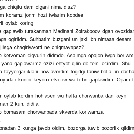
'ga chiqilu dam olgani nima disz?
 koramz jonm hozi iwlarim kopdee
li oylab koring
a gaplawib turakanman Madinani Zoirakooov dgan ovozida
mga ogirildm. Suhbatim buzgani un jaxil bn nimaaa desam
jlisga chaqiriwvotti ne chiqmayapsz?
p ketvoman ciqvurin didmde. Asalmga opajon iwga boriwm
 yana gaplawarmz ozizi ehtyot qilin db telni ocirdim. Shu
qa tayyorgarliklani bowlavordim tog'dgi taniw bolla bn dacha
joyudan kunini keynro etvoriw warti bn gaplawdim. Opam t
ir oylab kordim hohlasen wu hafta chorwanba dan keyn
an 2 kun, didila.
op bomasam chorwanbada skverda koriwamza
.
onadan 3 kunga javob oldim, bozorga tuwib bozorlik qildi