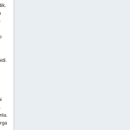
ik.
n
o
b
idi.
i
i
a
nla.
arga