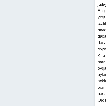
juda
Eng 
yoqt
tezl
havo
daca
daca
tog'
Kirb
mazz
ovqa
ayla
seki
ocu 
parl
Orqa