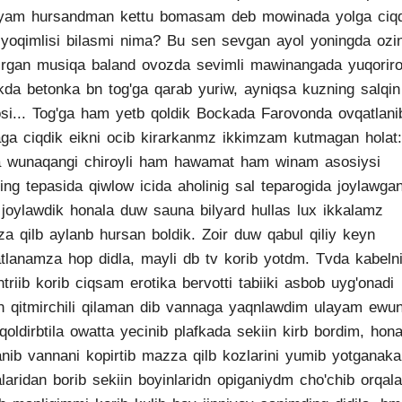
yam hursandman kettu bomasam deb mowinada yolga ciqd
yoqimlisi bilasmi nima? Bu sen sevgan ayol yoningda ozi
irgan musiqa baland ovozda sevimli mawinangada yuqorir
ikda betonka bn tog'ga qarab yuriw, ayniqsa kuzning salqin
si... Tog'ga ham yetb qoldik Bockada Farovonda ovqatlani
ga ciqdik eikni ocib kirarkanmz ikkimzam kutmagan holat:
 wunaqangi chiroyli ham hawamat ham winam asosiysi
ning tepasida qiwlow icida aholinig sal teparogida joylawgan
 joylawdik honala duw sauna bilyard hullas lux ikkalamz
a qilb aylanb hursan boldik. Zoir duw qabul qiliy keyn
tlanamza hop didla, mayli db tv korib yotdm. Tvda kabeln
ntriib korib ciqsam erotika bervotti tabiiki asbob uyg'onadi
n qitmirchili qilaman dib vannaga yaqnlawdim ulayam ewun
qoldirbtila owatta yecinib plafkada sekiin kirb bordim, hon
anib vannani kopirtib mazza qilb kozlarini yumib yotganaka
laridan borib sekiin boyinlaridn opiganiydm cho'chib orqal