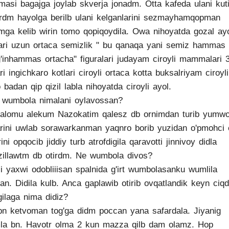
asi bagajga joylab skverja jonadm. Otta kafeda ulani kut
ardm hayolga berilb ulani kelganlarini sezmayhamqopman
mga kelib wirin tomo qopiqoydila. Owa nihoyatda gozal ay
ari uzun ortaca semizlik " bu qanaqa yani semiz hammas
'inhammas ortacha" figuralari judayam ciroyli mammalari 
ari ingichkaro kotlari ciroyli ortaca kotta buksalriyam ciroyli
 badan qip qizil labla nihoyatda ciroyli ayol.
wumbola nimalani oylavossan?
alomu alekum Nazokatim qalesz db ornimdan turib yumw
arini uwlab sorawarkanman yaqnro borib yuzidan o'pmohci
rini opqocib jiddiy turb atrofdigila qaravotti jinnivoy didla
zillawtm db otirdm. Ne wumbola divos?
i yaxwi odobliiisan spalnida g'irt wumbolasanku wumlila
san. Didila kulb. Anca gaplawib otirib ovqatlandik keyn ciqd
ilaga nima didiz?
bn ketvoman tog'ga didm poccan yana safardala. Jiyanig
la bn. Havotr olma 2 kun mazza qilb dam olamz. Hop