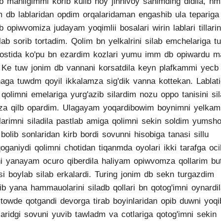
b manligimmi korib kulib hoy jinnivoy sanimding didila, hm
m db lablaridan opdim orqalaridaman engashib ula tepariga
b opiwvomiza judayam yoqimlii bosalari wirin lablari tillarin
lab sorib tortadim. Qolim bn yelkalrini silab emchelariga t
ostida ko'pu bn ezardim kozlari yumu imm db opiwardu 
. Ke tuw jonim db vannani korsatdila keyn plafkammi yecb
aga tuwdm qoyil ikkalamza sig'dik vanna kottekan. Lablat
 qolimni emelariga yurg'azib silardim nozu oppo tanisini si
a qilb opardim. Ulagayam yoqardibowim boynimni yelkam
larimni siladila pastlab amiga qolimni sekin soldim yumsh
u bolib sonlaridan kirb bordi sovunni hisobiga tanasi sillu
oganiydi qolimni chotidan tiqanmda oyolari ikki tarafga oci
i yanayam ocuro qiberdila haliyam opiwvomza qollarim bu
si boylab silab erkalardi. Turing jonim db sekn turgazdim
ib yana hammauolarini siladb qollari bn qotog'imni oynardi
 towde qotgandi devorga tirab boyinlaridan opib duwni yoqi
laridgi sovuni yuvib tawladm va cotlariga qotog'imni sekin