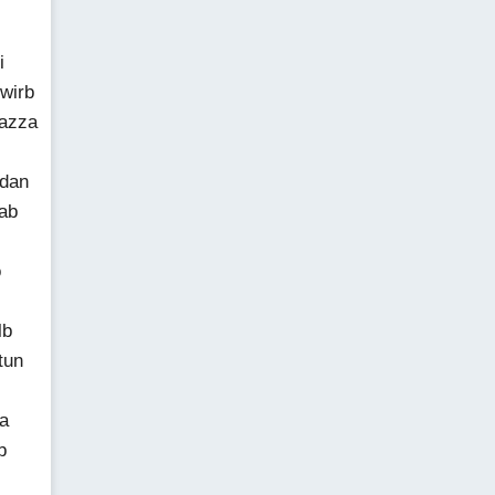
i
uwirb
mazza
idan
lab
o
lb
tun
la
b