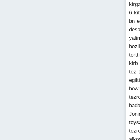
kirg
6 ki
bn e
desa
yali
hozi
tort
kirb
tez 
egil
bowl
tezr
bada
Joni
toys
tezr
alko