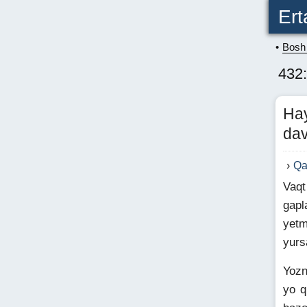
Ert
Bosh 
432:
Hay
dav
Qa
Vaqt
gapl
yetm
yurs
Yozn
yo q