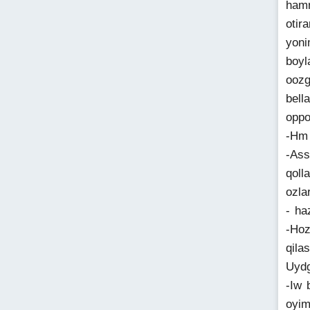
hamm
otir
yoni
boyl
oozg
bell
oppo
-Hm 
-Ass
qoll
ozla
- ha
-Hoz
qila
Uydg
-Iw 
oyim