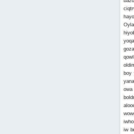
bazo
ciqt
hayo
Oyla
hiyo
yoqa
goza
qowl
oldi
boy 
yana
owa 
bold
aloo
wowg
iwho
iw b