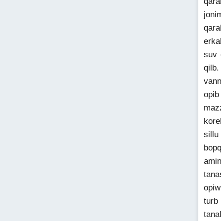
qara
joni
qara
erka
suv 
qilb
vann
opib
mazz
kore
sill
bopq
amin
tana
opiw
turb
tana