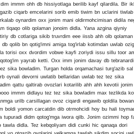
zdim immm ohh db hissiyotlaga berilib kayf qilardila. Bir ik
tgazib ciqarb emcelarini sorib emib tiwim bn uclarini tiwlab
rkalab oynardim oxx jonim mani oldirmohcimisan didila ne
m tiqaqo olib qolaman jonoim didla. Yana azgina qiyniy
ntiriy db cotlariga sikib truvrdim eee iissb ahh olb qolaman
i db qolib bn qotig'imni amiga tog'irlab kotimdan uwlab ozi
tila torisi oxx dvordim vobwe kayfi zoriydi issu sillu toor 
 qotog'im yayrab ketti. Oxx imm jonim davay db tebranardi
tez sika bowladim. Turgan holda orqamachasi turg'azib sal
tirb oynali devorni uwlatib bellaridan uwlab tez tez sika
adim qattu qaltirab ovozlari kotarilib ahh ahh kevotii jonim
oooo immm didlayu tez tez sika bowladim max tezlikda kot
nmga urilb carsillagan ovoz ciqardi engawib qoldila bowand
m boldi yomon carcatdin dib otrmohcidi hoy bu hali toyma
a tupuradi didm qotog'mga iwora qilb. Jonim ozimmi hop f
o tawla didla. Tez kebqoliyam didi cunki hic qanaqa dori
gol yo otqazib oyolarini yelkamga tawlab sikdim socini uw