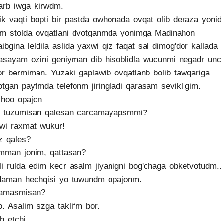
arb iwga kirwdm.
ik vaqti bopti bir pastda owhonada ovqat olib deraza yonid
m stolda ovqatlani dvotganmda yonimga Madinahon
aibgina leldila aslida yaxwi qiz faqat sal dimog'dor kallada 
sayam ozini geniyman dib hisoblidla wucunmi negadr unc
bor bermiman. Yuzaki gaplawib ovqatlanb bolib tawqariga
otgan paytmda telefonm jiringladi qarasam sevikligim.
 hoo opajon
r tuzumisan qalesan carcamayapsmmi?
wi raxmat wukur!
z qales?
mman jonim, qattasan?
li rulda edim kecr asalm jiyanigni bog'chaga obketvotudm..
daman hechqisi yo tuwundm opajonm.
famasmisan?
o. Asalim szga taklifm bor.
h etchi.