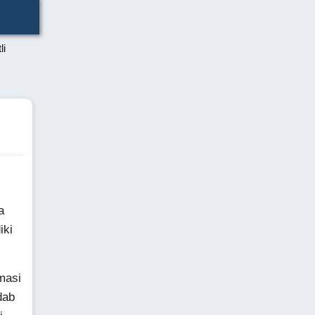
li
a
iki
masi
dab