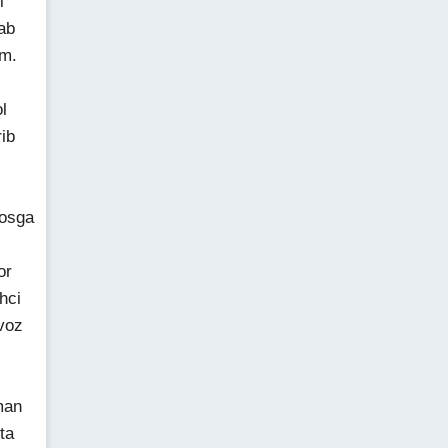
i
ab
im.
l
ib
rosga
or
hci
voz
i
man
ta