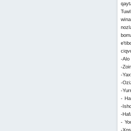
qayt
Tuwl
wina
nozl
boma
e'ti
ciqv
-Alo
-Zoi
-Yax
-Ozi
-Yur
- Ha
-Ish
-Ha
- Yo
-Xos