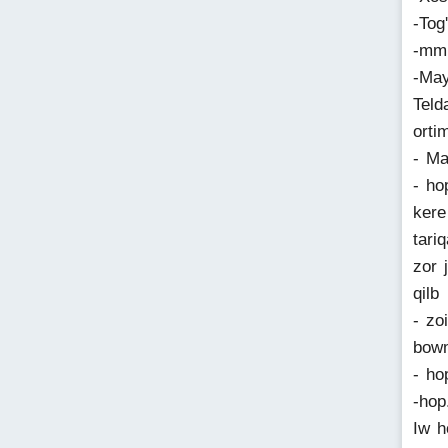
-Tog
-mmm
-May
Teld
orti
- Ma
- ho
kere
tari
zor 
qilb
- zo
bowm
- h
-hop
Iw h