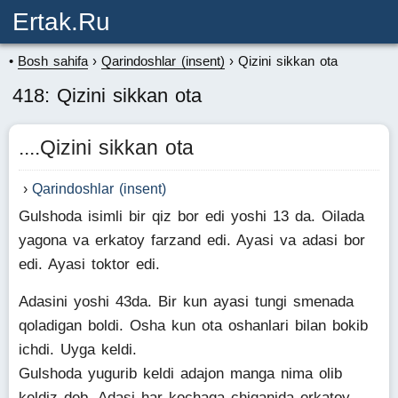
Ertak.ru
Bosh sahifa
Qarindoshlar (insent)
Qizini sikkan ota
418: Qizini sikkan ota
....Qizini sikkan ota
Qarindoshlar (insent)
Gulshoda isimli bir qiz bor edi yoshi 13 da. Oilada
yagona va erkatoy farzand edi. Ayasi va adasi bor
edi. Ayasi toktor edi.
Adasini yoshi 43da. Bir kun ayasi tungi smenada
qoladigan boldi. Osha kun ota oshanlari bilan bokib
ichdi. Uyga keldi.
Gulshoda yugurib keldi adajon manga nima olib
keldiz deb. Adasi har kochaga chiqanida erkatoy