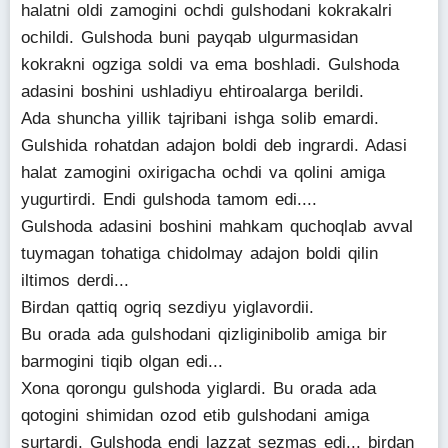
halatni oldi zamogini ochdi gulshodani kokrakalri
ochildi. Gulshoda buni payqab ulgurmasidan
kokrakni ogziga soldi va ema boshladi. Gulshoda
adasini boshini ushladiyu ehtiroalarga berildi.
Ada shuncha yillik tajribani ishga solib emardi.
Gulshida rohatdan adajon boldi deb ingrardi. Adasi
halat zamogini oxirigacha ochdi va qolini amiga
yugurtirdi. Endi gulshoda tamom edi....
Gulshoda adasini boshini mahkam quchoqlab avval
tuymagan tohatiga chidolmay adajon boldi qilin
iltimos derdi...
Birdan qattiq ogriq sezdiyu yiglavordii.
Bu orada ada gulshodani qizliginibolib amiga bir
barmogini tiqib olgan edi...
Xona qorongu gulshoda yiglardi. Bu orada ada
qotogini shimidan ozod etib gulshodani amiga
surtardi. Gulshoda endi lazzat sezmas edi... birdan