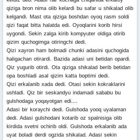
qiziga bron nima olib kelardi bu safar u shikalad olib
kelgandi. Mast ota qiziga boshdan oyoq rasm soldi
qizi faqat bitta halatda edi. Oyoqlarini korib hirsi
uygondi. Sekin zalga kirib kompyuter oldiga otirib
qizim quchogimga otiringchi dedi.
Qizi xayron ham bolmadi chunki adasini quchogida
haligachan otirardi. Bazida adasi uni betidan opardi.
Qiz yugurib otirdi. Ota qiziga shikalad berib betidan
opa boshladi asal qizim katta boptimi dedi.
Qizi erkalanib xada dedi. Otasi sekin kokraklarini
ushladi. Qiz bir seskandyu indamadi sababu bu
gulshodaga yoqayotgan edi....
Adasi bir koraychi dedi. Gulshoda yooq uyalaman
dedi. Adasi gulshodani kotarib oz spalnisiga olib
kirdida svetni ochirib oldi. Gulshoda erkalanib ada
uyat boladi derdi ogzida shikalad. Adasi sekin