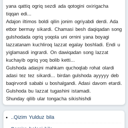
yana qattiq ogriq sezdi ada qotogini oxirigacha
tiqqan edi...
Adajon iltimos boldi qilin jonim ogriyabdi derdi. Ada
etbor bermay sikardi. Chamasi besh daqiqadan song
gulshodada ogriq yoqola uni ornini yana boyagi
lazzatanam kuchliroq lazzat egalay boshladi. Endi u
yiglamasdi ingrardi. On dawiqadan song lazzat
kuchayib ogriq yoq bolib ketti...
Gulshoda adasjni mahkam quchoqlab rohat olardi
adasi tez tez sikardi... birdan gulshoda ayyyyy deb
baqirvordi sababi u boshalgandi. Adasi davom etardi.
Gulshoda bu lazzat tugashini istamadi.
Shunday qilib ular tongacha sikishishdi
..Qizim Yulduz bila