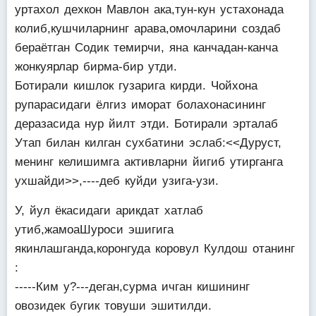
уртахол дехкон Мавлон ака,тун-кун устахонада
колиб,кушчиларнинг арава,омочларини создаб
бераётган Содик темирчи, яна канчадан-канча
жонкуярлар бирма-бир утди.
Ботирали кишлок гузарига кирди. Чойхона
рупарасидаги ёлгиз иморат болахонасининг
деразасида нур йилт этди. Ботирали эрталаб
Утап билан килган сухбатини эслаб:<<Дуруст,
менинг келишимга активларни йигиб утирганга
ухшайди>>,----деб куйди узига-узи.
У, йул ёкасидаги арикдат хатлаб
утиб,жамоаШуроси эшигига
якинлашганда,коронгуда коровул Кулдош отанинг
:
-----Ким у?---деган,сурма ичган кишининг
овозидек бугик товуши эшитилди.