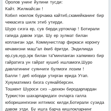
Оролов унинг йулини тусди:
Кайт. Жилмайсан !
Кобил ноилож бурчакка кайтиб,скамейканинг бир
чеккасига шилк этиб утирди.
Шуро сизга ер, сув берди,уртоклар ! Ботирали
гапида давом этди. Шу ер зулмат билан
копланган эди. Коммунистлар фиркаси коронгу
кечамизни маш"ал ёкиб ёритди. Эндиликда
ер,сув,нур,эрк билан та"минланган халкимиз бир
гайратига ун гайрат кушиб ишламоги,Шуро
давлатининг суянчиги булмоги лозим !
Балли ! деб юборди утирган ерида Утап.
Хукуматимиз бизга суянайберсин.
Тошкент Шуроси сиз --дехкон биродарлардан
Туркистон шахарларидаги очларга галла
юборишингизни илтимос килди,Ботирали сузида
давом этди. Бу ишга барча кишлокларнинг