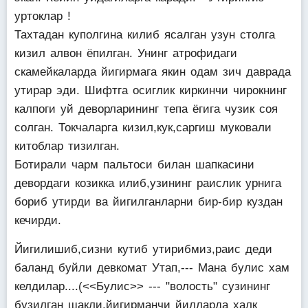
уртоклар !
Тахтадан куполгина килиб ясалган узун столга
кизил алвон ёпилган. Унинг атрофидаги
скамейкаларда йигирмага якин одам зич даврада
утирар эди. Шифтга осиглик киркинчи чирокнинг
калпоги уй деворларининг тепа ёгига чузик соя
солган. Токчаларга кизил,кук,саргиш муковали
китоблар тизилган.
Ботирали чарм пальтоси билан шапкасини
девордаги козикка илиб,узининг раислик урнига
бориб утирди ва йигилганларни бир-бир куздан
кечирди.
Йигилишиб,сизни кутиб утирибмиз,раис деди
баланд буйли девкомат Утап,--- Мана булис хам
келдилар....(<<Булис>> --- "волость" сузининг
бузилган шакли,йигирманчи йилларда халк