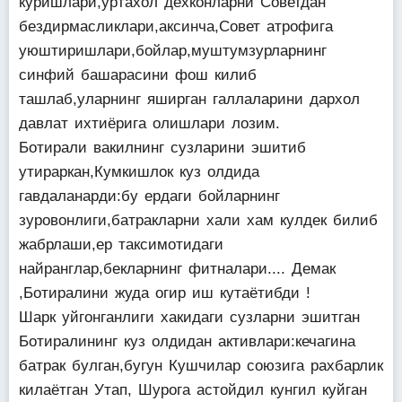
куришлари,уртахол дехконларни Советдан
бездирмасликлари,аксинча,Совет атрофига
уюштиришлари,бойлар,муштумзурларнинг
синфий башарасини фош килиб
ташлаб,уларнинг яширган галлаларини дархол
давлат ихтиёрига олишлари лозим.
Ботирали вакилнинг сузларини эшитиб
утираркан,Кумкишлок куз олдида
гавдаланарди:бу ердаги бойларнинг
зуровонлиги,батракларни хали хам кулдек билиб
жабрлаши,ер таксимотидаги
найранглар,бекларнинг фитналари.... Демак
,Ботиралини жуда огир иш кутаётибди !
Шарк уйгонганлиги хакидаги сузларни эшитган
Ботиралининг куз олдидан активлари:кечагина
батрак булган,бугун Кушчилар союзига рахбарлик
килаётган Утап, Шурога астойдил кунгил куйган