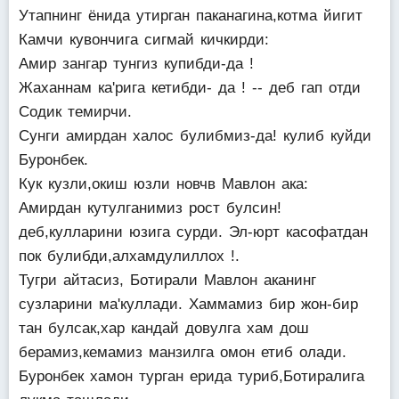
Утапнинг ёнида утирган паканагина,котма йигит
Камчи кувончига сигмай кичкирди:
Амир зангар тунгиз купибди-да !
Жаханнам ка'рига кетибди- да ! -- деб гап отди
Содик темирчи.
Сунги амирдан халос булибмиз-да! кулиб куйди
Буронбек.
Кук кузли,окиш юзли новчв Мавлон ака:
Амирдан кутулганимиз рост булсин!
деб,кулларини юзига сурди. Эл-юрт касофатдан
пок булибди,алхамдулиллох !.
Тугри айтасиз, Ботирали Мавлон аканинг
сузларини ма'куллади. Хаммамиз бир жон-бир
тан булсак,хар кандай довулга хам дош
берамиз,кемамиз манзилга омон етиб олади.
Буронбек хамон турган ерида туриб,Ботиралига