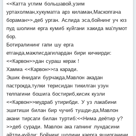
<<Катта углим большавой,узим
уртахолман,хукуматга арз киламан,Маскопгача
бораман>>,деб урган. Аслида эса,бойнинг уч юз
пуд шолини ерга кумиб куйгани хакида ма'лумот
бор.
Ботиралининг гапи шу ерга
етганда,мажлисдагилардан бири кичкирди:
<<Карвон>>дан сураш керак !
Хамма <<Карвон>>га каради.
Эшик ёнидаги бурчакда,Мавлон акадан
пастрокда,тулки терисидан тикилган узун
телпагини бошига бостириб,кисик кузли
<<Карвон>>мудраб утирибди. У уз лакабини
эшитиши билан бир чучиб тушди-да,Мавлон
акани тирсаги билан туртиб:<<Нима деётир у?
>>деб суради. Мавлон ака гапнинг лундасини
айтди-куйди: Бойнинг шолини каерга яширганини