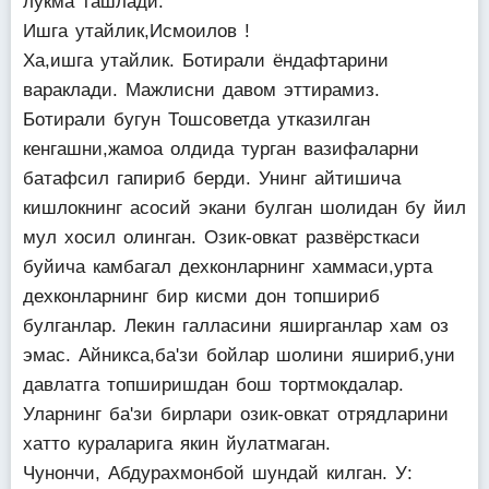
лукма ташлади.
Ишга утайлик,Исмоилов !
Ха,ишга утайлик. Ботирали ёндафтарини
вараклади. Мажлисни давом эттирамиз.
Ботирали бугун Тошсоветда утказилган
кенгашни,жамоа олдида турган вазифаларни
батафсил гапириб берди. Унинг айтишича
кишлокнинг асосий экани булган шолидан бу йил
мул хосил олинган. Озик-овкат развёрсткаси
буйича камбагал дехконларнинг хаммаси,урта
дехконларнинг бир кисми дон топшириб
булганлар. Лекин галласини яширганлар хам оз
эмас. Айникса,ба'зи бойлар шолини яшириб,уни
давлатга топширишдан бош тортмокдалар.
Уларнинг ба'зи бирлари озик-овкат отрядларини
хатто кураларига якин йулатмаган.
Чунончи, Абдурахмонбой шундай килган. У: