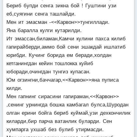
Бериб бупди сенга зикна бой ! Гуштини узи
еб,суягини сенга ташлайди.
Мен ит эмасман -<<Карвон>>тунгиллади.
Яна баралла кулги кутарилди.
Ит эмассан,биламан,Камчи кулини пахса килиб
гапирайберди,аммо бой сени эшакдай ишлатиб
юрибди. Кучинг борида ем беради,холдан
кетганингдан кейин тошлокка куйиб
юборади,очингдан тунгиз купасан.
Юм огзингни,баччагар,<<Карвон>>яна пуписа
килди.
Мен гапнинг сирасини гапираман,<<Карвон>>
,сенинг урнингда бошка камбагал булса,Шуродан
олган ерини бойга бериб куймай,узи дехкончилик
киларди,бир парча ватанлик буларди. Сен
хумпарга ухшаб без булиб утирмасди.