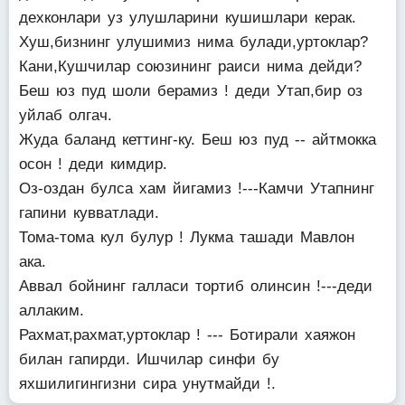
дехконлари уз улушларини кушишлари керак.
Хуш,бизнинг улушимиз нима булади,уртоклар?
Кани,Кушчилар союзининг раиси нима дейди?
Беш юз пуд шоли берамиз ! деди Утап,бир оз
уйлаб олгач.
Жуда баланд кеттинг-ку. Беш юз пуд -- айтмокка
осон ! деди кимдир.
Оз-оздан булса хам йигамиз !---Камчи Утапнинг
гапини кувватлади.
Тома-тома кул булур ! Лукма ташади Мавлон
ака.
Аввал бойнинг галласи тортиб олинсин !---деди
аллаким.
Рахмат,рахмат,уртоклар ! --- Ботирали хаяжон
билан гапирди. Ишчилар синфи бу
яхшилигингизни сира унутмайди !.