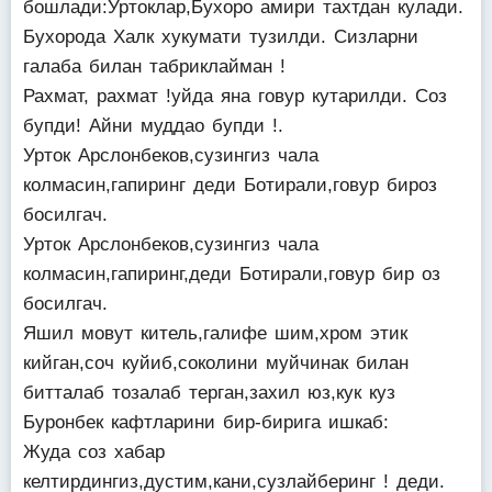
бошлади:Уртоклар,Бухоро амири тахтдан кулади.
Бухорода Халк хукумати тузилди. Сизларни
галаба билан табриклайман !
Рахмат, рахмат !уйда яна говур кутарилди. Соз
бупди! Айни муддао бупди !.
Урток Арслонбеков,сузингиз чала
колмасин,гапиринг деди Ботирали,говур бироз
босилгач.
Урток Арслонбеков,сузингиз чала
колмасин,гапиринг,деди Ботирали,говур бир оз
босилгач.
Яшил мовут китель,галифе шим,хром этик
кийган,соч куйиб,соколини муйчинак билан
битталаб тозалаб терган,захил юз,кук куз
Буронбек кафтларини бир-бирига ишкаб:
Жуда соз хабар
келтирдингиз,дустим,кани,сузлайберинг ! деди.