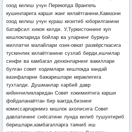
озод килиш учун Перекопда Врангель
кушинларига карши жанг килаётганини,Кавказни
озод килиш учун кураш кизитиб юборилганини
батафсил хикоя килди. У,Туркистоннинг куп
кишлокларида бойлар ва уларнинг буржуа-
миллатчи малайлари озик-овкат развёрсткасига
тускинлик килаётганини сузлаб берди,ишчилар
синфи ва камбагал дехконларнинг вакиллари
булган совет ходимлари кишлокда кандай
вазифаларни бажаришлари кераклигига
тухталди. Душманлар харбий давр
кийинчиликларидан Совет хокимиятига карши
фойдаланаётган бир вактда,бизнинг
комиссарларимиз кишлок ахолисига Совет
давлатининг сиёсатини лунда килиб тушунтириб
беришлари,камбагалларга таяниб иш