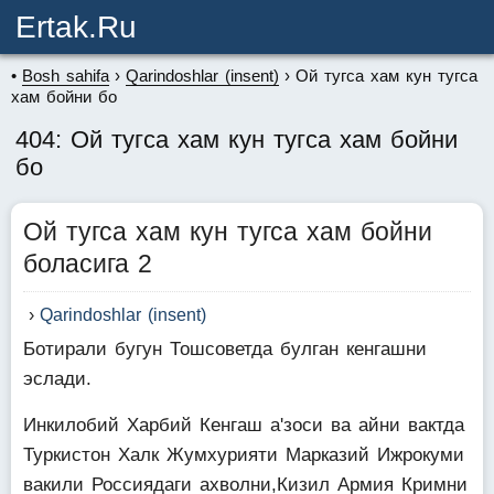
Ertak.ru
Bosh sahifa
Qarindoshlar (insent)
Oй тугса хам кун тугса
хам бойни бо
404: Oй тугса хам кун тугса хам бойни
бо
Oй тугса хам кун тугса хам бойни
боласига 2
Qarindoshlar (insent)
Ботирали бугун Тошсоветда булган кенгашни
эслади.
Инкилобий Харбий Кенгаш а'зоси ва айни вактда
Туркистон Халк Жумхурияти Марказий Ижрокуми
вакили Россиядаги ахволни,Кизил Армия Кримни