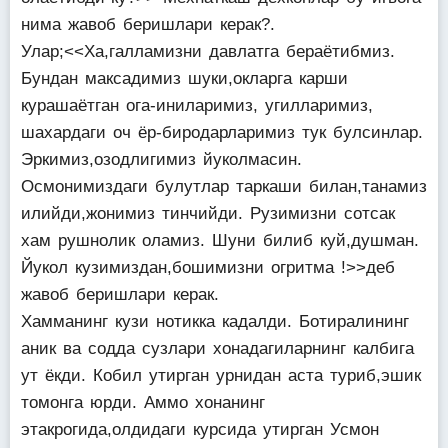
нима жавоб беришлари керак?.
Улар;<<Ха,галламизни давлатга бераётибмиз.
Бундан максадимиз шуки,окларга карши
курашаётган ога-иниларимиз, угилларимиз,
шахардаги оч ёр-биродарларимиз тук булсинлар.
Эркимиз,озодлигимиз йуколмасин.
Осмонимиздаги булутлар таркаши билан,танамиз
илийди,жонимиз тинчийди. Рузимизни сотсак
хам рушнолик оламиз. Шуни билиб куй,душман.
Йукол кузимиздан,бошимизни огритма !>>деб
жавоб беришлари керак.
Хамманинг кузи нотикка кадалди. Ботиралининг
аник ва содда сузлари хонадагиларнинг калбига
ут ёкди. Кобил утирган урнидан аста туриб,эшик
томонга юрди. Аммо хонанинг
этакрогида,олдидаги курсида утирган Усмон