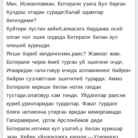
Мен, Исмоиловман, Ботирали узига йул берган
Кулдош отадан суради:Калай одамлар
йигилдими?
Куйтери пустин кийиб,елкасига берданка осиб
олган чол эшик олдида Ботирали билан кул
олишиб куришди.
Яхши бориб келдингизми,раис? Жамоат жам.
Ботирали чирок ёниб турган уй эшигини очди.
Ичкаридан гала-говур ичида аллакимнинг бийрон-
бийрон сузлаётгани эшитилиб турарди. Аммо
Ботирали кириши билан нотик гапдан
тухтади,олаговур хам тинди. Уйдагилар раисни
куриб,уринларидан турдилар. Факат турдаги
бояги нотикгина утирган еридан кимирламади.
Гапираверинг, урток Арслонбеков деди
Ботирали,нотикка кул узатиб,у билан куришар
экан. Кейин уйдагиларга каради:---Утирингиз