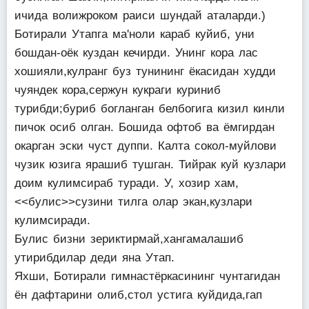
ичида волижроком раиси шундай аталарди.)
Ботирали Утапга ма'ноли караб куйиб, уни
бошдан-оёк куздан кечирди. Унинг кора лас
хошияли,кулранг буз тунининг ёкасидан худди
чуяндек кора,сержун кукраги куриниб
турибди;буриб богланган белбогига кизил кинли
пичок осиб олган. Бошида офтоб ва ёмгирдан
окарган эски чуст дуппи. Калта сокол-муйлови
чузик юзига ярашиб тушган. Тийрак куй кузлари
доим кулимсираб туради. У, хозир хам,
<<булис>>сузини тилга олар экан,кузлари
кулимсиради.
Булис бизни зериктирмай,хангамалашиб
утирибдилар деди яна Утап.
Яхши, Ботирали гимнастёркасининг чунтагидан
ён дафтарини олиб,стол устига куйдида,гап