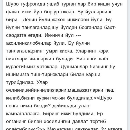
Шуро туфрогида яшаб турган хар бир киши учун
факат икки йул бор,уртоклар. Бу йулларнинг
бири --Ленин йули,жахон инкилаби йули. Бу
йулни танлаганлар,шу йулдан борганлар бахт-
саодатга етади. Иккинчи йул ---
аксилинкилобчилар йули. Бу йулни
танлаганларнинг умри киска. Уларнинг кора
ниятлари чилпарчин булади. Биз янги хаёт
кураётибмиз,уртоклар. Душманлар бизнинг бу
ишимизга тиш-тирноклари билан карши
турибдилар. Улар
очликни,кийинчиликларни,машаккатларни пеш
килиб,бизни куркитмокчи буладилар.<<Шуро
сенга нима берди? дейишади улар
камбагалларга. Биринг икки булдими. Ер
олганинг билан хосилингни давлат тортиб
олаётибди-ку?>> Мехнаткаш дехконлар бу игвога