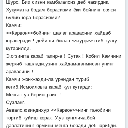
Шуро. Биз сизни камбагалсиз деб чакирдик.
Хукуматга ёрдам берасизми ёки бойнинг сояси
булиб юра берасизми?
Камчи:
<<Карвон>>бойнинг шалаг аравасини хайдаб
юраверади ! дейиши билан <<гурр>>этиб кулгу
кутарилди.
Э,огзингга караб гапир-е ! Сутак ! Кобил Камчини
жеркиб ташлади,узинг хайдамаганмисан унинг
аравасини !
Камчи жон-жахди-ла урнидан туриб
кетиб,Исмоиловга караб кул кутарди:
Менга суз беринг,раис !
Сузланг.
Аввало,ювиндихур <<Карвон>>нинг танобини
тортиб куйиш керак. У,уз кунглича,бой
давлатининг ярмини менга беради деб юрибди.