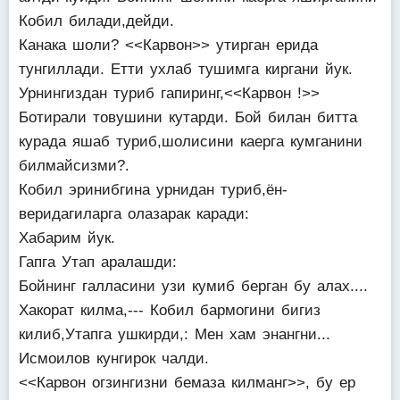
Кобил билади,дейди.
Канака шоли? <<Карвон>> утирган ерида
тунгиллади. Етти ухлаб тушимга киргани йук.
Урнингиздан туриб гапиринг,<<Карвон !>>
Ботирали товушини кутарди. Бой билан битта
курада яшаб туриб,шолисини каерга кумганини
билмайсизми?.
Кобил эринибгина урнидан туриб,ён-
веридагиларга олазарак каради:
Хабарим йук.
Гапга Утап аралашди:
Бойнинг галласини узи кумиб берган бу алах....
Хакорат килма,--- Кобил бармогини бигиз
килиб,Утапга ушкирди,: Мен хам энангни...
Исмоилов кунгирок чалди.
<<Карвон огзингизни бемаза килманг>>, бу ер