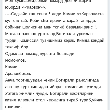
Мен хумпарми,сенми,номард деб кичкириб
юборди <<Карвон>>.
----Садкайи гап сенга ! деди Камчи,<<Карвон>>га
кул силтаб. Кейин,Ботиралига караб гапирди:
бойнинг шолисини мен топиб бераман,раис !.
Масала равшан уртоклар,Ботирали урнидан
турди. Комиссия тузишимиз керак. Кимда кандай
таклиф бор.
Одамлар номзод курсата бошлади.
Исмоилов.
Камчи.
Арслонбеков.
Анча тортишувдан кейин,Ботирали раислигида
ана шу турт кишидан иборат комиссия тузилди.
Уртага жимлик чукди. Ботирали кафтларини
кизил алвонли стол чеккасига тираб туриб,уйчан
гапирди: