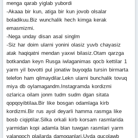
menga qarab yiglab yubordi
-Akaaa bir kun, atiga bir kun jovob olsalar
boladikuu.Biz wunchalik hech kimga kerak
emasmizmi.
-Nega unday disan asal singlm
-Siz har doim ularni yonini olasiz yuvb chayasiz
atak haqiqatni mendan yaxwi bilasiz.Otam qarzga
botkandan keyn Rusga iwlaganimas qocb kettilar 1
yarm yil bovotti pul jonatiw buyoqda tursin birmarta
telefon ham qilmaydilar.Lekn ularni bunchalik tovuq
miya db oylamagandm.Instagramda kordizmi
ozlarica oilam jonm tudm sudm dgan sitata
qopqoyibtilaa.Bir like bosgan odamlaga kirb
kordizmi.Bir rus ayol deyarli hamma rasmga like
bosb ciqiptilar.Silka orkali kirb korsam rasmlarida
yarmidan kopi adamla blan tuwgan rasmlari yarm
yalangoch plajlarda damoganlari.Uyda qucolawb