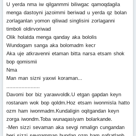
U yerda nma iw qilganmmi biliwgac qamoqdagila
menga dastoyni jazoimmi beriwad u yerda qz bolan
zorlaganlan yomon qiliwad singlisini zorlaganni
timboli oldirvoriwad
Olik holatda menga qanday aka bololis
Wundogam sanga aka bolomadm kecr
Aka uje atkravenni etaman bitta narsa etsam shok
bop qomismii
Nma
Man man sizni yaxwi koraman...
......................
Davomi bor biz yarawvoldk.U etgan gapdan keyn
rostanam wok bop qoldm.Hoz etsam iwonmisla hatto
ozm ham iwonmadm.Kundaligin oqitgandan keyn
zorga iwondm.Toba wunaqasiyam bolarkande.
-Men sizzi sevaman aka sevgi nmalign cungandan
beri sizzi sevgamman bundan ozm ham nafratlanb