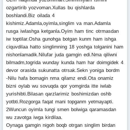
ozgartirib yozvoman.Xullas bu qishlarda
boshlandi.Biz oilada 4
kishimiz.Adamla,oyimla,singlim va man.Adamla
rusga iwlashga ketganla.Oyim ham tinc otrmasdan
iw toptilar.Osha gunohga botgan kunm ham ishga
ciquvdilaa hatto singlimning 18 yoshga tolganini ham
nishonlamadik.Nilufar juda gamgin edi.Nma qiliwni
bilmadm,togrida wunday kunda ham har doimgidek 4
devor orasida sukunatta otrsak.Sekn yoniga bordm
-Nilu hafa bomagin nma qilamz endi.Ota onamiz
bizni oylab wu sovuqda qor yomgirda itte iwlab
yurishibti.Bilasan qarzlarimiz boshimizdan oshb
yotbti.Rozgorga faqat mani topganm yetmayapti.
2Wuncun oyimla tungi smen bolwiga qaramasdan
wu zavotga iwga kirdilaa.
Oynaga gamgin nigoh boqb otrgan singlim birdan