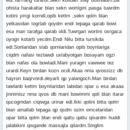
edi.Tarrrang turardi.Sekn kotidan slay boshladm.Ba
ohista harakatlar blan sekn wortigini pasga tuwrdm
kotini yirigi korndi,opib kettm ,sekn qolm blan
yelkasidan togrlab qoydm endi tepaga qarab bowi
esa man tarafga qarab oldi.Tuwrgan wortini oxrgaca
oyogn kotarb yecdm.Endi Nilu bitta tursikda
edi.Sonlaridan slab qornlaridan opib boynlariga
ciqdm nafasi tezlawdi uxlabyotgan bosayam ogzi
blan nafas ola bowladi.Mani yuragm vawwee tez
urardi.Keyn birdan kozn ocdi.Akaa nma qvossizz db
hayron baqrvordi.deyarli qp yalangoch.Man birdan
tawlanb kettm boynilaridan labidan opar u esa akaaa
jinnimisz nma qvos db mani bowimmi qoli blan itarar
qucogmdan ciqiwga urinar edi.Ikki qolini bitta qolm
blan amallab tepaga qp qsdm ozim emcelaridan
opar bitta qolm blan endi qattu qattu qisardm huddi
jalabikini qisgande massajla qilardm.Singlim