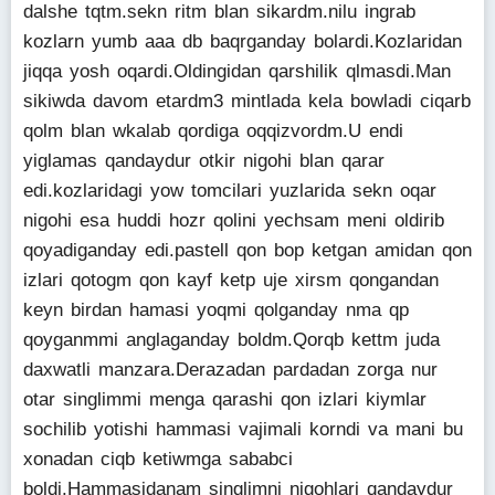
dalshe tqtm.sekn ritm blan sikardm.nilu ingrab
kozlarn yumb aaa db baqrganday bolardi.Kozlaridan
jiqqa yosh oqardi.Oldingidan qarshilik qlmasdi.Man
sikiwda davom etardm3 mintlada kela bowladi ciqarb
qolm blan wkalab qordiga oqqizvordm.U endi
yiglamas qandaydur otkir nigohi blan qarar
edi.kozlaridagi yow tomcilari yuzlarida sekn oqar
nigohi esa huddi hozr qolini yechsam meni oldirib
qoyadiganday edi.pastell qon bop ketgan amidan qon
izlari qotogm qon kayf ketp uje xirsm qongandan
keyn birdan hamasi yoqmi qolganday nma qp
qoyganmmi anglaganday boldm.Qorqb kettm juda
daxwatli manzara.Derazadan pardadan zorga nur
otar singlimmi menga qarashi qon izlari kiymlar
sochilib yotishi hammasi vajimali korndi va mani bu
xonadan ciqb ketiwmga sababci
boldi.Hammasidanam singlimni nigohlari qandaydur