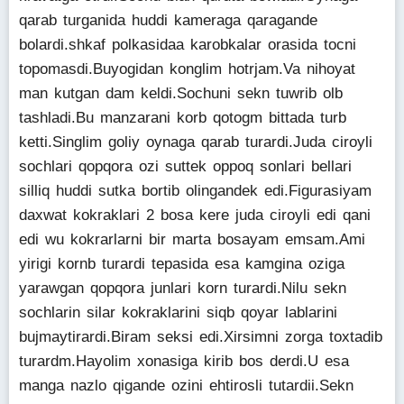
qarab turganida huddi kameraga qaragande
bolardi.shkaf polkasidaa karobkalar orasida tocni
topomasdi.Buyogidan konglim hotrjam.Va nihoyat
man kutgan dam keldi.Sochuni sekn tuwrib olb
tashladi.Bu manzarani korb qotogm bittada turb
ketti.Singlim goliy oynaga qarab turardi.Juda ciroyli
sochlari qopqora ozi suttek oppoq sonlari bellari
silliq huddi sutka bortib olingandek edi.Figurasiyam
daxwat kokraklari 2 bosa kere juda ciroyli edi qani
edi wu kokrarlarni bir marta bosayam emsam.Ami
yirigi kornb turardi tepasida esa kamgina oziga
yarawgan qopqora junlari korn turardi.Nilu sekn
sochlarin silar kokraklarini siqb qoyar lablarini
bujmaytirardi.Biram seksi edi.Xirsimni zorga toxtadib
turardm.Hayolim xonasiga kirib bos derdi.U esa
manga nazlo qigande ozini ehtirosli tutardii.Sekn