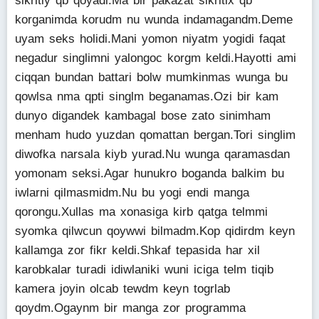
sikritiy qb qoyadi.Ma bir pakazat sikritix qb
korganimda korudm nu wunda indamagandm.Deme
uyam seks holidi.Mani yomon niyatm yogidi faqat
negadur singlimni yalongoc korgm keldi.Hayotti ami
ciqqan bundan battari bolw mumkinmas wunga bu
qowlsa nma qpti singlm beganamas.Ozi bir kam
dunyo digandek kambagal bose zato sinimham
menham hudo yuzdan qomattan bergan.Tori singlim
diwofka narsala kiyb yurad.Nu wunga qaramasdan
yomonam seksi.Agar hunukro boganda balkim bu
iwlarni qilmasmidm.Nu bu yogi endi manga
qorongu.Xullas ma xonasiga kirb qatga telmmi
syomka qilwcun qoywwi bilmadm.Kop qidirdm keyn
kallamga zor fikr keldi.Shkaf tepasida har xil
karobkalar turadi idiwlaniki wuni iciga telm tiqib
kamera joyin olcab tewdm keyn togrlab
qoydm.Ogaynm bir manga zor programma