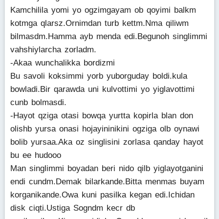
Kamchilila yomi yo ogzimgayam ob qoyimi balkm
kotmga qlarsz.Ornimdan turb kettm.Nma qiliwm
bilmasdm.Hamma ayb menda edi.Begunoh singlimmi
vahshiylarcha zorladm.
-Akaa wunchalikka bordizmi
Bu savoli koksimmi yorb yuborguday boldi.kula
bowladi.Bir qarawda uni kulvottimi yo yiglavottimi
cunb bolmasdi.
-Hayot qziga otasi bowqa yurtta kopirla blan don
olishb yursa onasi hojayininikini ogziga olb oynawi
bolib yursaa.Aka oz singlisini zorlasa qanday hayot
bu ee hudooo
Man singlimmi boyadan beri nido qilb yiglayotganini
endi cundm.Demak bilarkande.Bitta menmas buyam
korganikande.Owa kuni pasilka kegan edi.Ichidan
disk ciqti.Ustiga Sogndm kecr db