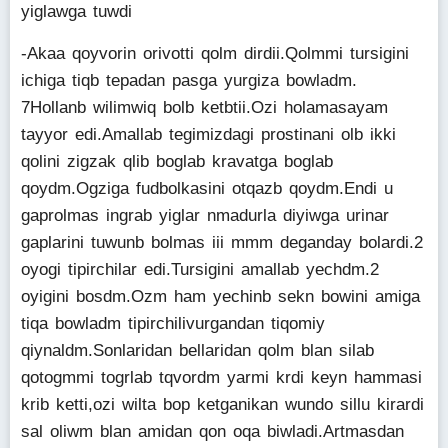
yiglawga tuwdi
-Akaa qoyvorin orivotti qolm dirdii.Qolmmi tursigini
ichiga tiqb tepadan pasga yurgiza bowladm.
7Hollanb wilimwiq bolb ketbtii.Ozi holamasayam
tayyor edi.Amallab tegimizdagi prostinani olb ikki
qolini zigzak qlib boglab kravatga boglab
qoydm.Ogziga fudbolkasini otqazb qoydm.Endi u
gaprolmas ingrab yiglar nmadurla diyiwga urinar
gaplarini tuwunb bolmas iii mmm deganday bolardi.2
oyogi tipirchilar edi.Tursigini amallab yechdm.2
oyigini bosdm.Ozm ham yechinb sekn bowini amiga
tiqa bowladm tipirchilivurgandan tiqomiy
qiynaldm.Sonlaridan bellaridan qolm blan silab
qotogmmi togrlab tqvordm yarmi krdi keyn hammasi
krib ketti,ozi wilta bop ketganikan wundo sillu kirardi
sal oliwm blan amidan qon oqa biwladi.Artmasdan