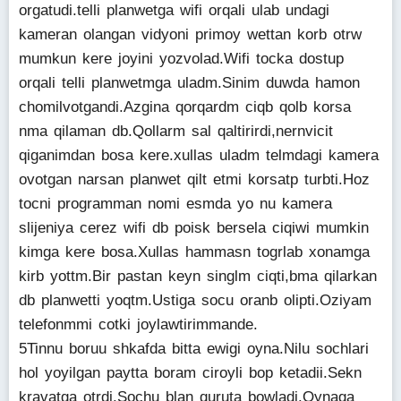
orgatudi.telli planwetga wifi orqali ulab undagi
kameran olangan vidyoni primoy wettan korb otrw
mumkun kere joyini yozvolad.Wifi tocka dostup
orqali telli planwetmga uladm.Sinim duwda hamon
chomilvotgandi.Azgina qorqardm ciqb qolb korsa
nma qilaman db.Qollarm sal qaltirirdi,nernvicit
qiganimdan bosa kere.xullas uladm telmdagi kamera
ovotgan narsan planwet qilt etmi korsatp turbti.Hoz
tocni programman nomi esmda yo nu kamera
slijeniya cerez wifi db poisk bersela ciqiwi mumkin
kimga kere bosa.Xullas hammasn togrlab xonamga
kirb yottm.Bir pastan keyn singlm ciqti,bma qilarkan
db planwetti yoqtm.Ustiga socu oranb olipti.Oziyam
telefonmmi cotki joylawtirimmande.
5Tinnu boruu shkafda bitta ewigi oyna.Nilu sochlari
hol yoyilgan paytta boram ciroyli bop ketadii.Sekn
kravatga otrdi.Sochu blan quruta bowladi.Oynaga