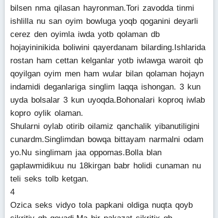
bilsen nma qilasan hayronman.Tori zavodda tinmi
ishlilla nu san oyim bowluga yoqb qoganini deyarli
cerez den oyimla iwda yotb qolaman db
hojayininikida boliwini qayerdanam bilarding.Ishlarida
rostan ham cettan kelganlar yotb iwlawga waroit qb
qoyilgan oyim men ham wular bilan qolaman hojayn
indamidi deganlariga singlim laqqa ishongan. 3 kun
uyda bolsalar 3 kun uyoqda.Bohonalari koproq iwlab
kopro oylik olaman.
Shularni oylab otirib oilamiz qanchalik yibanutiligini
cunardm.Singlimdan bowqa bittayam narmalni odam
yo.Nu singlimam jaa oppomas.Bolla blan
gaplawmidikuu nu 18kirgan babr holidi cunaman nu
teli seks tolb ketgan.
4
Ozica seks vidyo tola papkani oldiga nuqta qoyb