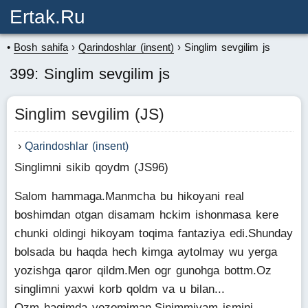
Ertak.ru
Bosh sahifa
Qarindoshlar (insent)
Singlim sevgilim js
399: Singlim sevgilim js
Singlim sevgilim (JS)
Qarindoshlar (insent)
Singlimni sikib qoydm (JS96)
Salom hammaga.Manmcha bu hikoyani real
boshimdan otgan disamam hckim ishonmasa kere
chunki oldingi hikoyam toqima fantaziya edi.Shunday
bolsada bu haqda hech kimga aytolmay wu yerga
yozishga qaror qildm.Men ogr gunohga bottm.Oz
singlimni yaxwi korb qoldm va u bilan...
Ozm haqimda yozomiman.Sinimmiyam ismini