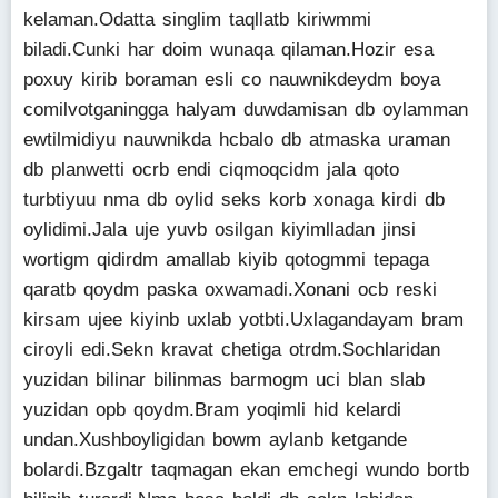
kelaman.Odatta singlim taqllatb kiriwmmi
biladi.Cunki har doim wunaqa qilaman.Hozir esa
poxuy kirib boraman esli co nauwnikdeydm boya
comilvotganingga halyam duwdamisan db oylamman
ewtilmidiyu nauwnikda hcbalo db atmaska uraman
db planwetti ocrb endi ciqmoqcidm jala qoto
turbtiyuu nma db oylid seks korb xonaga kirdi db
oylidimi.Jala uje yuvb osilgan kiyimlladan jinsi
wortigm qidirdm amallab kiyib qotogmmi tepaga
qaratb qoydm paska oxwamadi.Xonani ocb reski
kirsam ujee kiyinb uxlab yotbti.Uxlagandayam bram
ciroyli edi.Sekn kravat chetiga otrdm.Sochlaridan
yuzidan bilinar bilinmas barmogm uci blan slab
yuzidan opb qoydm.Bram yoqimli hid kelardi
undan.Xushboyligidan bowm aylanb ketgande
bolardi.Bzgaltr taqmagan ekan emchegi wundo bortb