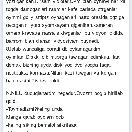
yozilganikan.Kirsam vidiolar.Oym blan oynawi har xil
togda damoganlari rasmlar kafe barlada otrganlari
oymmi goliy sttiptz oynaganlari hatto orasida ogziga
ovotganini yotb syomkayam qiganikan.kameran
ornatb kravatta rassa sikiwganlari bu vidyoni oldida
bahrom blan dianani vidyosiyam xuynedi.
8Jalab wuncaliga boradi db oylamagandm
oyimlani.Diskki olb musrga tawlagan edimkuu.Haa
demak bizning uyda disk yoq dvd yoqda faqat
noutbukta kormasa.Niluni kozi tuwgan va korgan
hammasini.Pisdes boldi.
N.NILU duduqlanardm negadur.Ovozm boglb hirillab
qoldi.
-Toymadizmi?keling unda
Manga qarab oyolarn ocb
-keling siking bemalol atkritaaa