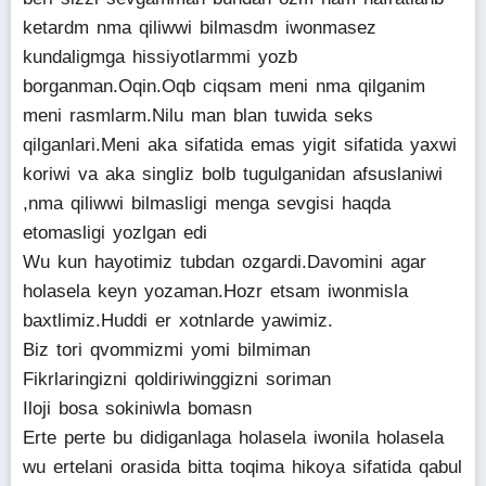
ketardm nma qiliwwi bilmasdm iwonmasez
kundaligmga hissiyotlarmmi yozb
borganman.Oqin.Oqb ciqsam meni nma qilganim
meni rasmlarm.Nilu man blan tuwida seks
qilganlari.Meni aka sifatida emas yigit sifatida yaxwi
koriwi va aka singliz bolb tugulganidan afsuslaniwi
,nma qiliwwi bilmasligi menga sevgisi haqda
etomasligi yozlgan edi
Wu kun hayotimiz tubdan ozgardi.Davomini agar
holasela keyn yozaman.Hozr etsam iwonmisla
baxtlimiz.Huddi er xotnlarde yawimiz.
Biz tori qvommizmi yomi bilmiman
Fikrlaringizni qoldiriwinggizni soriman
Iloji bosa sokiniwla bomasn
Erte perte bu didiganlaga holasela iwonila holasela
wu ertelani orasida bitta toqima hikoya sifatida qabul