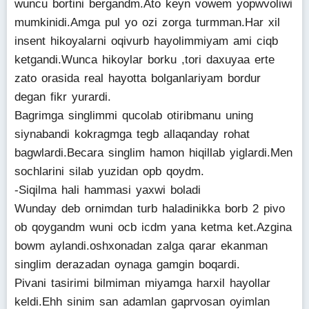
wuncu bortini bergandm.Ato keyn vowem yopwvoliwi
mumkinidi.Amga pul yo ozi zorga turmman.Har xil
insent hikoyalarni oqivurb hayolimmiyam ami ciqb
ketgandi.Wunca hikoylar borku ,tori daxuyaa erte
zato orasida real hayotta bolganlariyam bordur
degan fikr yurardi.
Bagrimga singlimmi qucolab otiribmanu uning
siynabandi kokragmga tegb allaqanday rohat
bagwlardi.Becara singlim hamon hiqillab yiglardi.Men
sochlarini silab yuzidan opb qoydm.
-Siqilma hali hammasi yaxwi boladi
Wunday deb ornimdan turb haladinikka borb 2 pivo
ob qoygandm wuni ocb icdm yana ketma ket.Azgina
bowm aylandi.oshxonadan zalga qarar ekanman
singlim derazadan oynaga gamgin boqardi.
Pivani tasirimi bilmiman miyamga harxil hayollar
keldi.Ehh sinim san adamlan gaprvosan oyimlan