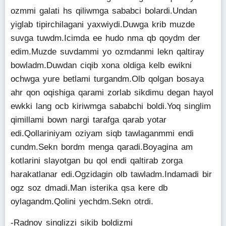
ozmmi galati hs qiliwmga sababci bolardi.Undan
yiglab tipirchilagani yaxwiydi.Duwga krib muzde
suvga tuwdm.Icimda ee hudo nma qb qoydm der
edim.Muzde suvdammi yo ozmdanmi lekn qaltiray
bowladm.Duwdan ciqib xona oldiga kelb ewikni
ochwga yure betlami turgandm.Olb qolgan bosaya
ahr qon oqishiga qarami zorlab sikdimu degan hayol
ewkki lang ocb kiriwmga sababchi boldi.Yoq singlim
qimillami bown nargi tarafga qarab yotar
edi.Qollariniyam oziyam siqb tawlaganmmi endi
cundm.Sekn bordm menga qaradi.Boyagina am
kotlarini slayotgan bu qol endi qaltirab zorga
harakatlanar edi.Ogzidagin olb tawladm.Indamadi bir
ogz soz dmadi.Man isterika qsa kere db
oylagandm.Qolini yechdm.Sekn otrdi.
-Radnoy singlizzi sikib boldizmi