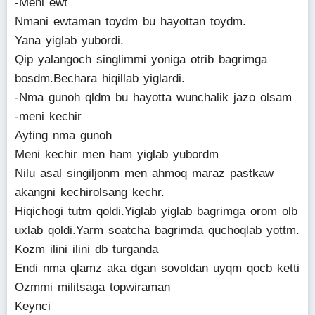
-Meni ewt
Nmani ewtaman toydm bu hayottan toydm.
Yana yiglab yubordi.
Qip yalangoch singlimmi yoniga otrib bagrimga
bosdm.Bechara hiqillab yiglardi.
-Nma gunoh qldm bu hayotta wunchalik jazo olsam
-meni kechir
Ayting nma gunoh
Meni kechir men ham yiglab yubordm
Nilu asal singiljonm men ahmoq maraz pastkaw
akangni kechirolsang kechr.
Hiqichogi tutm qoldi.Yiglab yiglab bagrimga orom olb
uxlab qoldi.Yarm soatcha bagrimda quchoqlab yottm.
Kozm ilini ilini db turganda
Endi nma qlamz aka dgan sovoldan uyqm qocb ketti
Ozmmi militsaga topwiraman
Keynci