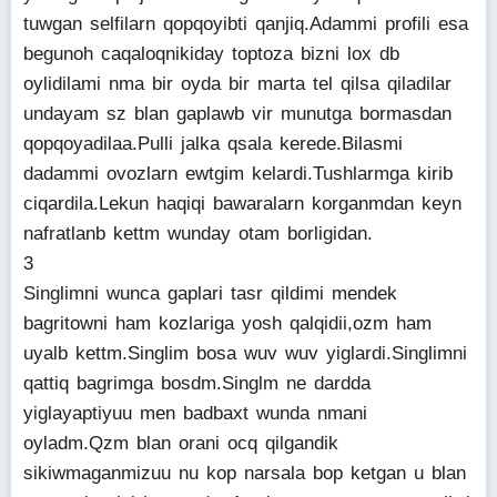
tuwgan selfilarn qopqoyibti qanjiq.Adammi profili esa
begunoh caqaloqnikiday toptoza bizni lox db
oylidilami nma bir oyda bir marta tel qilsa qiladilar
undayam sz blan gaplawb vir munutga bormasdan
qopqoyadilaa.Pulli jalka qsala kerede.Bilasmi
dadammi ovozlarn ewtgim kelardi.Tushlarmga kirib
ciqardila.Lekun haqiqi bawaralarn korganmdan keyn
nafratlanb kettm wunday otam borligidan.
3
Singlimni wunca gaplari tasr qildimi mendek
bagritowni ham kozlariga yosh qalqidii,ozm ham
uyalb kettm.Singlim bosa wuv wuv yiglardi.Singlimni
qattiq bagrimga bosdm.Singlm ne dardda
yiglayaptiyuu men badbaxt wunda nmani
oyladm.Qzm blan orani ocq qilgandik
sikiwmaganmizuu nu kop narsala bop ketgan u blan