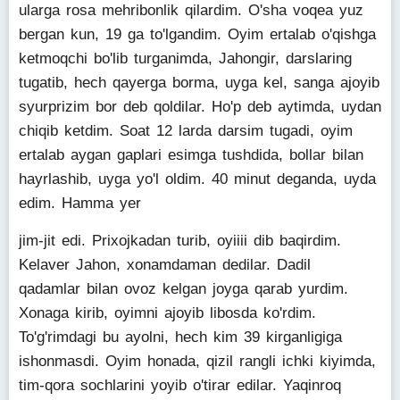
ularga rosa mehribonlik qilardim. O'sha voqea yuz
bergan kun, 19 ga to'lgandim. Oyim ertalab o'qishga
ketmoqchi bo'lib turganimda, Jahongir, darslaring
tugatib, hech qayerga borma, uyga kel, sanga ajoyib
syurprizim bor deb qoldilar. Ho'p deb aytimda, uydan
chiqib ketdim. Soat 12 larda darsim tugadi, oyim
ertalab aygan gaplari esimga tushdida, bollar bilan
hayrlashib, uyga yo'l oldim. 40 minut deganda, uyda
edim. Hamma yer
jim-jit edi. Prixojkadan turib, oyiiii dib baqirdim.
Kelaver Jahon, xonamdaman dedilar. Dadil
qadamlar bilan ovoz kelgan joyga qarab yurdim.
Xonaga kirib, oyimni ajoyib libosda ko'rdim.
To'g'rimdagi bu ayolni, hech kim 39 kirganligiga
ishonmasdi. Oyim honada, qizil rangli ichki kiyimda,
tim-qora sochlarini yoyib o'tirar edilar. Yaqinroq