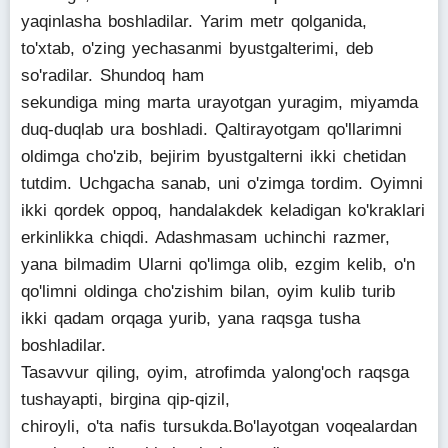
yaqinlasha boshladilar. Yarim metr qolganida,
to'xtab, o'zing yechasanmi byustgalterimi, deb
so'radilar. Shundoq ham
sekundiga ming marta urayotgan yuragim, miyamda
duq-duqlab ura boshladi. Qaltirayotgam qo'llarimni
oldimga cho'zib, bejirim byustgalterni ikki chetidan
tutdim. Uchgacha sanab, uni o'zimga tordim. Oyimni
ikki qordek oppoq, handalakdek keladigan ko'kraklari
erkinlikka chiqdi. Adashmasam uchinchi razmer,
yana bilmadim Ularni qo'limga olib, ezgim kelib, o'n
qo'limni oldinga cho'zishim bilan, oyim kulib turib
ikki qadam orqaga yurib, yana raqsga tusha
boshladilar.
Tasavvur qiling, oyim, atrofimda yalong'och raqsga
tushayapti, birgina qip-qizil,
chiroyli, o'ta nafis tursukda.Bo'layotgan voqealardan