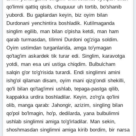
qo'limni qattiq qisib, chuquuur uh tortib, bo'shanib
yubordi. Bu gaplardan keyin, biz oyim bilan
Durdonani yenchintira boshladik. Kutilmaganda
singlim egilib, man bilan o'pisha ketdi, man ham
qarab turmasdan, tilimni Durdoni og'ziga soldim.
Oyim ustimdan turganlarida, amga to'ymagan
qo'tag'im askardek tik turar edi. Singlim, karavotga
yotdi, man esa uni ustiga chiqdim. Bulbulcham
salqin g'or to'g'risida turardi. Endi singlimni amini
ishg'ol qilaman disam, oyim mani qizg'ondi shekilli,
qo'li bilan qo'tag'imni ushlab, tepaga-pastga qilib,
kappakka urdira boshladilar. Keyin, zo'rg'a qo'lini
olib, manga qarab: Jahongir, azizim, singling bilan
qo'pol bo'lmagin, ho'p, dedilarda, yana bulbulimni
ushlab singlimni amiga to'g'irladilar. Man sekin,
shoshmasdan singlimni amiga kirib bordim, bir narsa