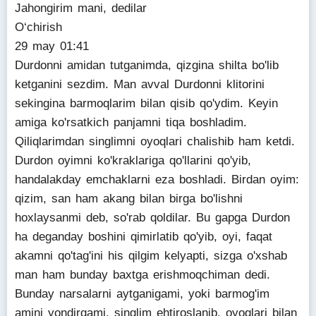
Jahongirim mani, dedilar
O‘chirish
29 may 01:41
Durdonni amidan tutganimda, qizgina shilta bo'lib
ketganini sezdim. Man avval Durdonni klitorini
sekingina barmoqlarim bilan qisib qo'ydim. Keyin
amiga ko'rsatkich panjamni tiqa boshladim.
Qiliqlarimdan singlimni oyoqlari chalishib ham ketdi.
Durdon oyimni ko'kraklariga qo'llarini qo'yib,
handalakday emchaklarni eza boshladi. Birdan oyim:
qizim, san ham akang bilan birga bo'lishni
hoxlaysanmi deb, so'rab qoldilar. Bu gapga Durdon
ha deganday boshini qimirlatib qo'yib, oyi, faqat
akamni qo'tag'ini his qilgim kelyapti, sizga o'xshab
man ham bunday baxtga erishmoqchiman dedi.
Bunday narsalarni aytganigami, yoki barmog'im
amini yondirgami, singlim ehtiroslanib, oyoqlari bilan