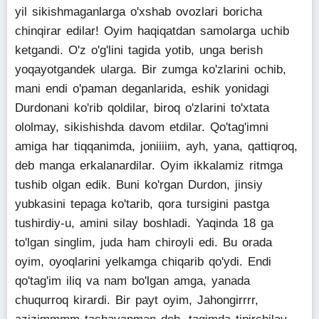
yil sikishmaganlarga o'xshab ovozlari boricha
chinqirar edilar! Oyim haqiqatdan samolarga uchib
ketgandi. O'z o'g'lini tagida yotib, unga berish
yoqayotgandek ularga. Bir zumga ko'zlarini ochib,
mani endi o'paman deganlarida, eshik yonidagi
Durdonani ko'rib qoldilar, biroq o'zlarini to'xtata
ololmay, sikishishda davom etdilar. Qo'tag'imni
amiga har tiqqanimda, joniiiim, ayh, yana, qattiqroq,
deb manga erkalanardilar. Oyim ikkalamiz ritmga
tushib olgan edik. Buni ko'rgan Durdon, jinsiy
yubkasini tepaga ko'tarib, qora tursigini pastga
tushirdiy-u, amini silay boshladi. Yaqinda 18 ga
to'lgan singlim, juda ham chiroyli edi. Bu orada
oyim, oyoqlarini yelkamga chiqarib qo'ydi. Endi
qo'tag'im iliq va nam bo'lgan amga, yanada
chuqurroq kirardi. Bir payt oyim, Jahongirrrr,