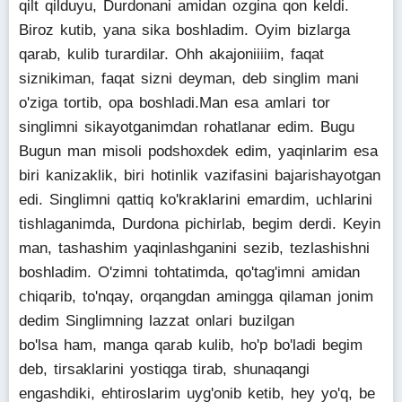
qilt qilduyu, Durdonani amidan ozgina qon keldi.
Biroz kutib, yana sika boshladim. Oyim bizlarga
qarab, kulib turardilar. Ohh akajoniiiim, faqat
siznikiman, faqat sizni deyman, deb singlim mani
o'ziga tortib, opa boshladi.Man esa amlari tor
singlimni sikayotganimdan rohatlanar edim. Bugu
Bugun man misoli podshoxdek edim, yaqinlarim esa
biri kanizaklik, biri hotinlik vazifasini bajarishayotgan
edi. Singlimni qattiq ko'kraklarini emardim, uchlarini
tishlaganimda, Durdona pichirlab, begim derdi. Keyin
man, tashashim yaqinlashganini sezib, tezlashishni
boshladim. O'zimni tohtatimda, qo'tag'imni amidan
chiqarib, to'nqay, orqangdan amingga qilaman jonim
dedim Singlimning lazzat onlari buzilgan
bo'lsa ham, manga qarab kulib, ho'p bo'ladi begim
deb, tirsaklarini yostiqga tirab, shunaqangi
engashdiki, ehtiroslarim uyg'onib ketib, hey yo'q, be