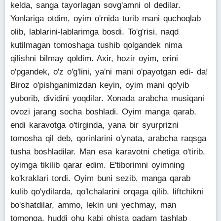
kelda, sanga tayorlagan sovg'amni ol dedilar.
Yonlariga otdim, oyim o'rnida turib mani quchoqlab
olib, lablarini-lablarimga bosdi. To'g'risi, naqd
kutilmagan tomoshaga tushib qolgandek nima
qilishni bilmay qoldim. Axir, hozir oyim, erini
o'pgandek, o'z o'g'lini, ya'ni mani o'payotgan edi- da!
Biroz o'pishganimizdan keyin, oyim mani qo'yib
yuborib, dividini yoqdilar. Xonada arabcha musiqani
ovozi jarang socha boshladi. Oyim manga qarab,
endi karavotga o'tirginda, yana bir syurprizni
tomosha qil deb, qorinlarini o'ynata, arabcha raqsga
tusha boshladilar. Man esa karavotni chetiga o'tirib,
oyimga tikilib qarar edim. E'tiborimni oyimning
ko'kraklari tordi. Oyim buni sezib, manga qarab
kulib qo'ydilarda, qo'lchalarini orqaga qilib, liftchikni
bo'shatdilar, ammo, lekin uni yechmay, man
tomonga, huddi ohu kabi ohista qadam tashlab