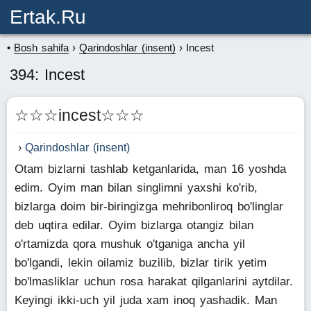
Ertak.ru
Bosh sahifa
Qarindoshlar (insent)
Incest
394: Incest
☆☆☆incest☆☆☆
Qarindoshlar (insent)
Otam bizlarni tashlab ketganlarida, man 16 yoshda
edim. Oyim man bilan singlimni yaxshi ko'rib,
bizlarga doim bir-biringizga mehribonliroq bo'linglar
deb uqtira edilar. Oyim bizlarga otangiz bilan
o'rtamizda qora mushuk o'tganiga ancha yil
bo'lgandi, lekin oilamiz buzilib, bizlar tirik yetim
bo'lmasliklar uchun rosa harakat qilganlarini aytdilar.
Keyingi ikki-uch yil juda xam inoq yashadik. Man