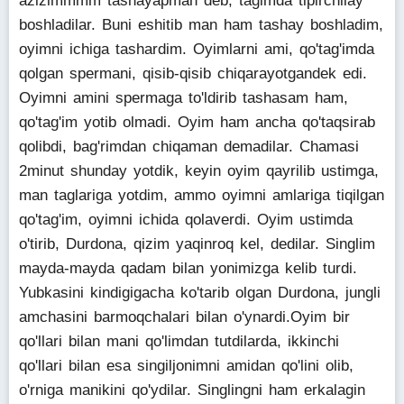
azizimmmm tashayapman deb, tagimda tipirchilay
boshladilar. Buni eshitib man ham tashay boshladim,
oyimni ichiga tashardim. Oyimlarni ami, qo'tag'imda
qolgan spermani, qisib-qisib chiqarayotgandek edi.
Oyimni amini spermaga to'ldirib tashasam ham,
qo'tag'im yotib olmadi. Oyim ham ancha qo'taqsirab
qolibdi, bag'rimdan chiqaman demadilar. Chamasi
2minut shunday yotdik, keyin oyim qayrilib ustimga,
man taglariga yotdim, ammo oyimni amlariga tiqilgan
qo'tag'im, oyimni ichida qolaverdi. Oyim ustimda
o'tirib, Durdona, qizim yaqinroq kel, dedilar. Singlim
mayda-mayda qadam bilan yonimizga kelib turdi.
Yubkasini kindigigacha ko'tarib olgan Durdona, jungli
amchasini barmoqchalari bilan o'ynardi.Oyim bir
qo'llari bilan mani qo'limdan tutdilarda, ikkinchi
qo'llari bilan esa singiljonimni amidan qo'lini olib,
o'rniga manikini qo'ydilar. Singlingni ham erkalagin