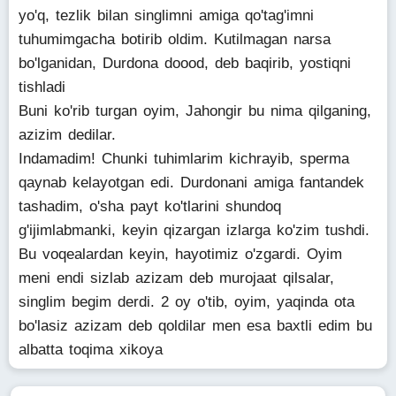
yo'q, tezlik bilan singlimni amiga qo'tag'imni
tuhumimgacha botirib oldim. Kutilmagan narsa
bo'lganidan, Durdona doood, deb baqirib, yostiqni
tishladi
Buni ko'rib turgan oyim, Jahongir bu nima qilganing,
azizim dedilar.
Indamadim! Chunki tuhimlarim kichrayib, sperma
qaynab kelayotgan edi. Durdonani amiga fantandek
tashadim, o'sha payt ko'tlarini shundoq
g'ijimlabmanki, keyin qizargan izlarga ko'zim tushdi.
Bu voqealardan keyin, hayotimiz o'zgardi. Oyim
meni endi sizlab azizam deb murojaat qilsalar,
singlim begim derdi. 2 oy o'tib, oyim, yaqinda ota
bo'lasiz azizam deb qoldilar men esa baxtli edim bu
albatta toqima xikoya