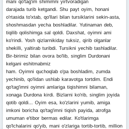
mani qo'tag'im shimimni yirtvoradigan
darajada turib ketgandi. Shu payt oyim, honani
o'rtasida to'xtab, qo'llari bilan tursiklarini sekin-asta,
shoshmasdan yecha boshladilar. Yutinaman deb,
tiqilib qolishimga sal qoldi. Daxshat, oyimni ami
ko'rindi. Yosh qizlarnikiday tuksiz, qirib olganlar
shekilli, yaltirab turibdi. Tursikni yechib tashladilar.
Bir-birimiz bilan ovora bo'lib, singlim Durdonani
kelgani eshitmabmiz
ham. Oyimni quchoqlab o'pa boshladim, zumda
yechinib, qo'lidan ushlab karavotga tortdim. Endi
qo'tag'imni oyimni amlariga tiqishimni bilaman,
xonaga Durdona kirdi. Bizlarni ko'rib, singlim joyida
qotib qoldi... Oyim esa, ko'zlarini yumib, amiga
imkoni boricha qo'tag'imni tiqish payida, atrofga
umuman e'tibor bermas edilar. Ko'tlarimga
qo'lchalarini qo'yib, mani o'zlariga tortib-tortib, million