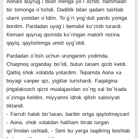
Aonani buyrug`i bilan menga yo`l ochib, hammalari
bir tomonga o`tishdi. Dadillik bilan qadam tashlab
ularni yonidan o`tdim. To`g`ri yog`duli pardo yoniga
bordim. Pardadan uyog`i bemalol ko`rinib turardi.
Kemani quyruq qismida ko`ringan matorli rezina
qayiq, qaytishimga umid uyg`otdi.
Pardadan o`tish uchun urunganim yodimda.
Chaqmoq urganday bo`ldi, butun tanam qizib ketdi.
Qattiq shok xolatida yotardim. Tepamda Aona va
boyagi vanper qiz, yigitlar turishardi. Faqatgina
jingalaksoch qizni mualajasidan so`ng sal bo`lsada
o`zimga keldim, miyyamni idrok qilish saloxiyati
tiklandi.
- Farruh halok bo`lasan, baribir ortga qaytolmaysan!
- Aona, shok xolatdan haliham titrab turgan
qo`limdan ushladi, - Seni bu yerga taqdiring boshlab