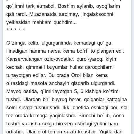
qo`limni tark etmabdi. Boshim aylanib, oyog`larim
qaltirardi. Muazanatda turolmay, jingalaksochni
yelkasidan mahkam quchdim...
* * * * *
O`zimga kelib, ulgurganimda kemadagi qo`lga
ilinadigan hamma narsa kema bo`rti to`plangan edi.
Kanservalangan oziq-ovqatlar, qurol-yaroq, kiyim
kechak, qimmatli buyumlar hullas qaroqchilarni
tunayotgan edilar. Bu orada Orol bilan kema
o`rasidagi masofa anchayin qisqarib ulgurgandi.
Mayoq ostida, g`imirlayotgan 5, 6 kishiga ko`zim
tushdi. Ulardan biri buyruq berar, qolganlar kattagina
solni suvga tushurishdi. Ikki chetida eshkagi bor, sol
tez orada kemaga yaqinlashdi. Birinchi bo`lib, Aona
tushdi va usha solga birezen ostidagi yukni ham
ortishdi. Ular orol tomon suzib ketishdi. Yigitlardan