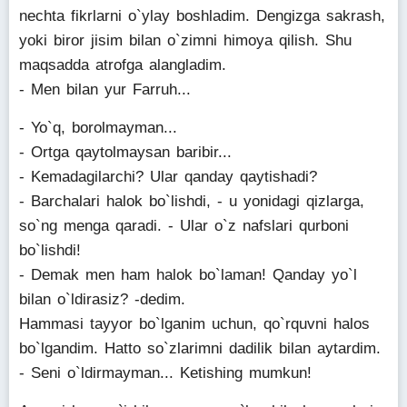
nechta fikrlarni o`ylay boshladim. Dengizga sakrash,
yoki biror jisim bilan o`zimni himoya qilish. Shu
maqsadda atrofga alangladim.
- Men bilan yur Farruh...
- Yo`q, borolmayman...
- Ortga qaytolmaysan baribir...
- Kemadagilarchi? Ular qanday qaytishadi?
- Barchalari halok bo`lishdi, - u yonidagi qizlarga,
so`ng menga qaradi. - Ular o`z nafslari qurboni
bo`lishdi!
- Demak men ham halok bo`laman! Qanday yo`l
bilan o`ldirasiz? -dedim.
Hammasi tayyor bo`lganim uchun, qo`rquvni halos
bo`lgandim. Hatto so`zlarimni dadilik bilan aytardim.
- Seni o`ldirmayman... Ketishing mumkun!