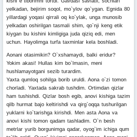
kishi e`tiborimni tortdi. Gavdasi savlatli, sochlari
yelkadan, bejirim soqol, mo`ylov qo`ygan. Egnida 80
yillardagi yoqasi qirrali oq ko`ylak, unga munosib
yelkadan oshirilgan tasmali shim, qo`nji keng etik
kiygan bu kishini kimligiga juda qiziq edi, men
uchun. Hayolimga turfa taxminlar kela boshladi.
Aonani otasimikin? O`xshamaydi, balki eridur?
Yokim akasi! Hullas kim bo`lmasin, meni
hushlamayotgani sezib turardim.
Yaxta qumloq sohilga borib uruldi. Aona o`zi tomon
chorladi. Yaxtada sakrab tushdim. Ortimdan qizlar
ham tushishdi. Qizlar bosh egib, anovi kishiga tazim
qilb hurmat bajo keltirishdi va qirg`oqqa tushurilgan
yuklarni ko`tarishga kirishdi. Men asta Aona va
anovi kishi tomon qadam tashladim. O`n besh
metrlar yurib borgunimga qadar, oyog`im ichiga qum