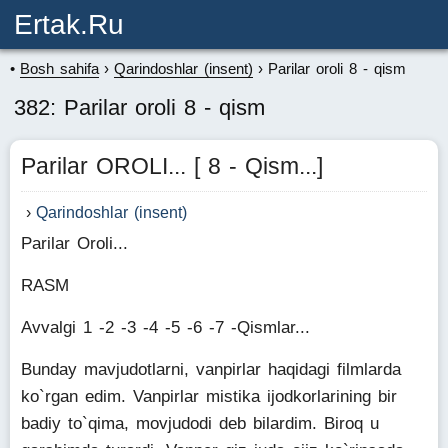
Ertak.ru
Bosh sahifa
Qarindoshlar (insent)
Parilar oroli 8 - qism
382: Parilar oroli 8 - qism
Parilar OROLI... [ 8 - Qism...]
Qarindoshlar (insent)
Parilar Oroli...
RASM
Avvalgi 1 -2 -3 -4 -5 -6 -7 -Qismlar...
Bunday mavjudotlarni, vanpirlar haqidagi filmlarda
ko`rgan edim. Vanpirlar mistika ijodkorlarining bir
badiy to`qima, movjudodi deb bilardim. Biroq u