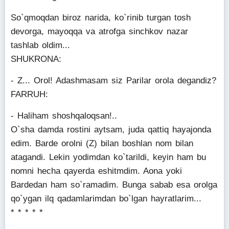
So`qmoqdan biroz narida, ko`rinib turgan tosh
devorga, mayoqqa va atrofga sinchkov nazar
tashlab oldim...
SHUKRONA:
- Z... Orol! Adashmasam siz Parilar orola degandiz?
FARRUH:
- Haliham shoshqaloqsan!..
O`sha damda rostini aytsam, juda qattiq hayajonda
edim. Barde orolni (Z) bilan boshlan nom bilan
atagandi. Lekin yodimdan ko`tarildi, keyin ham bu
nomni hecha qayerda eshitmdim. Aona yoki
Bardedan ham so`ramadim. Bunga sabab esa orolga
qo`ygan ilq qadamlarimdan bo`lgan hayratlarim...
* * * * *