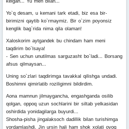
kelgan... Yu men bilan...
Yo`q desam, u kemani tark etadi, biz esa bir-
birimizni qaytib ko`rmaymiz. Bir o`zim poyonsiz
kenglik bag`rida nima qila olaman!
Xaloskorim aytgandek bu chindam ham meni
taqdirim bo`lsaya!
- Sen uchun unutilmas sarguzasht bo`ladi... Borsang
afsus qilmaysan...
Uning so`zlari taqdirimga tavakkal qilishga undadi.
Boshimni qimirlatib roziligimni bildirdim.
Aona mamnun jilmaygancha, engashganda osilib
qolgan, oppoq uzun sochlarini bir siltab yelkasidan
oshirdida yonidagilarga buyurdi...
Shosha-pisha jingalaksoch dadillik bilan turishimga
yordamlashdi. Jin ursin hali ham shok xolati oyoq