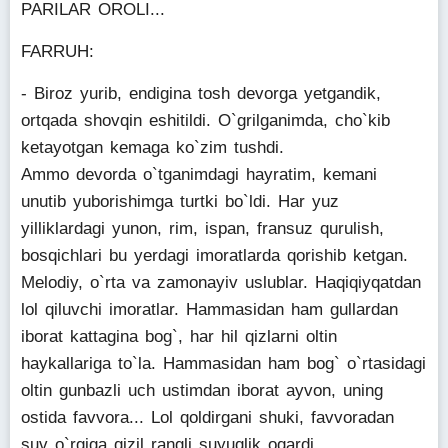
PARILAR OROLI...
FARRUH:
- Biroz yurib, endigina tosh devorga yetgandik,
ortqada shovqin eshitildi. O`grilganimda, cho`kib
ketayotgan kemaga ko`zim tushdi.
Ammo devorda o`tganimdagi hayratim, kemani
unutib yuborishimga turtki bo`ldi. Har yuz
yilliklardagi yunon, rim, ispan, fransuz qurulish,
bosqichlari bu yerdagi imoratlarda qorishib ketgan.
Melodiy, o`rta va zamonayiv uslublar. Haqiqiyqatdan
lol qiluvchi imoratlar. Hammasidan ham gullardan
iborat kattagina bog`, har hil qizlarni oltin
haykallariga to`la. Hammasidan ham bog` o`rtasidagi
oltin gunbazli uch ustimdan iborat ayvon, uning
ostida favvora... Lol qoldirgani shuki, favvoradan
suv o`rgiga qizil rangli suyuqlik oqardi...