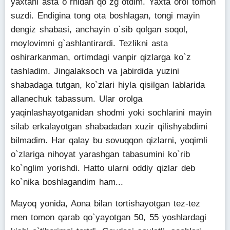
yaxtani asta o`rnidan qo`zg`otdim. Yaxta orol tomon
suzdi. Endigina tong ota boshlagan, tongi mayin
dengiz shabasi, anchayin o`sib qolgan soqol,
moylovimni g`ashlantirardi. Tezlikni asta
oshirarkanman, ortimdagi vanpir qizlarga ko`z
tashladim. Jingalaksoch va jabirdida yuzini
shabadaga tutgan, ko`zlari hiyla qisilgan lablarida
allanechuk tabassum. Ular orolga
yaqinlashayotganidan shodmi yoki sochlarini mayin
silab erkalayotgan shabadadan xuzir qilishyabdimi
bilmadim. Har qalay bu sovuqqon qizlarni, yoqimli
o`zlariga nihoyat yarashgan tabasumini ko`rib
ko`nglim yorishdi. Hatto ularni oddiy qizlar deb
ko`nika boshlagandim ham...
Mayoq yonida, Aona bilan tortishayotgan tez-tez
men tomon qarab qo`yayotgan 50, 55 yoshlardagi