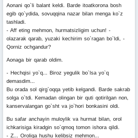
Aonani qo`li balant keldi. Barde itoatkorona bosh
egib qo`ydida, sovuqqina nazar bilan menga ko`z
tashladi.
- Aff eting mehmon, hurmatsizligim uchun! -
olazarak qarab, yuzaki kechirim so`ragan bo`ldi, -
Qorniz ochgandur?
Aonaga bir qarab oldim.
- Hechqisi yo`q... Biroz yegulik bo`lsa yo`q
demasdim...
Bu orada sol qirg`oqqa yetib kelgandi. Barde sakrab
solga o`tdi. Kemadan olingan bir quti qotirilgan non,
kanservalangan go`sht va jo`hori bonkasini oldi.
Bu safar anchayin muloylik va hurmat bilan, orol
ichkarisiga kiradgin so`qmoq tomon ishora qildi.
- Z... Oroliga hushu kelibsiz mehmon...