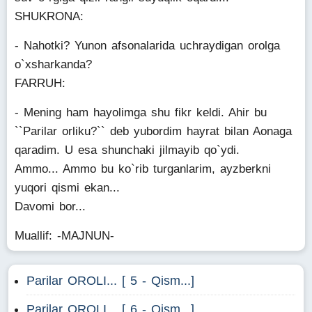
SHUKRONA:
- Nahotki? Yunon afsonalarida uchraydigan orolga
o`xsharkanda?
FARRUH:
- Mening ham hayolimga shu fikr keldi. Ahir bu
``Parilar orliku?`` deb yubordim hayrat bilan Aonaga
qaradim. U esa shunchaki jilmayib qo`ydi.
Ammo... Ammo bu ko`rib turganlarim, ayzberkni
yuqori qismi ekan...
Davomi bor...
Muallif: -MAJNUN-
Parilar OROLI... [ 5 - Qism...]
Parilar OROLI... [ 6 - Qism...]