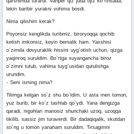
qarshimda turardi. Vanper qiz juda ojiz ko`rinsada,
lekin baribir yurakni vohima bosdi.
Nima qilishim kerak?
Poyonsiz kenglikda turibmiz, biroryoqqa qochib
ketish imkonsiz, keyin bemalik ham. Yaxshisi
o`zimda dovyuraklik hissini uyg`otish uchun, qizga
yaqinroq suruldim. Bo`rtga suyangancha biroz
o`zimni tutub, vahima tuyg`usidan qutulishga
urundim.
- Seni isming nima?
Tilimga kelgan so`z shu bo`ldim. U asta men tomon,
yuz burib, bir ko`z tashlab qo`ydi. Yana dengizga
qaradi, nigohlari manosiz shunchaki uzoq, uzoqqa
tikilib, sassiz jim turaverdi. Bir dadaqiqalik, skutdan
so`ng u tomon yanaham suruldim. Tirsagimni