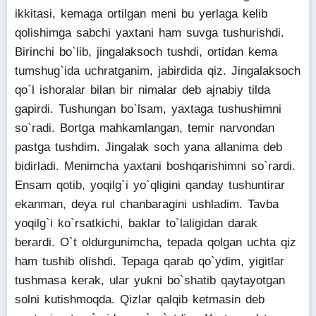
ikkitasi, kemaga ortilgan meni bu yerlaga kelib
qolishimga sabchi yaxtani ham suvga tushurishdi.
Birinchi bo`lib, jingalaksoch tushdi, ortidan kema
tumshug`ida uchratganim, jabirdida qiz. Jingalaksoch
qo`l ishoralar bilan bir nimalar deb ajnabiy tilda
gapirdi. Tushungan bo`lsam, yaxtaga tushushimni
so`radi. Bortga mahkamlangan, temir narvondan
pastga tushdim. Jingalak soch yana allanima deb
bidirladi. Menimcha yaxtani boshqarishimni so`rardi.
Ensam qotib, yoqilg`i yo`qligini qanday tushuntirar
ekanman, deya rul chanbaragini ushladim. Tavba
yoqilg`i ko`rsatkichi, baklar to`laligidan darak
berardi. O`t oldurgunimcha, tepada qolgan uchta qiz
ham tushib olishdi. Tepaga qarab qo`ydim, yigitlar
tushmasa kerak, ular yukni bo`shatib qaytayotgan
solni kutishmoqda. Qizlar qalqib ketmasin deb