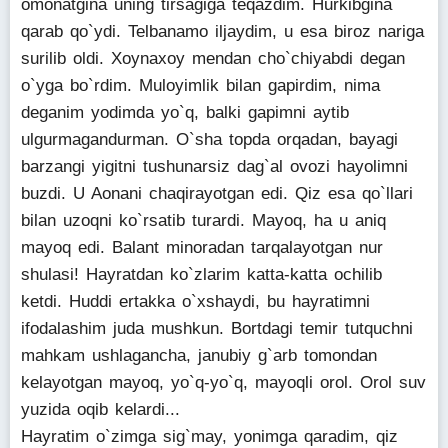
omonatgina uning tirsagiga teqazdim. Hurkibgina
qarab qo`ydi. Telbanamo iljaydim, u esa biroz nariga
surilib oldi. Xoynaxoy mendan cho`chiyabdi degan
o`yga bo`rdim. Muloyimlik bilan gapirdim, nima
deganim yodimda yo`q, balki gapimni aytib
ulgurmagandurman. O`sha topda orqadan, bayagi
barzangi yigitni tushunarsiz dag`al ovozi hayolimni
buzdi. U Aonani chaqirayotgan edi. Qiz esa qo`llari
bilan uzoqni ko`rsatib turardi. Mayoq, ha u aniq
mayoq edi. Balant minoradan tarqalayotgan nur
shulasi! Hayratdan ko`zlarim katta-katta ochilib
ketdi. Huddi ertakka o`xshaydi, bu hayratimni
ifodalashim juda mushkun. Bortdagi temir tutquchni
mahkam ushlagancha, janubiy g`arb tomondan
kelayotgan mayoq, yo`q-yo`q, mayoqli orol. Orol suv
yuzida oqib kelardi...
Hayratim o`zimga sig`may, yonimga qaradim, qiz