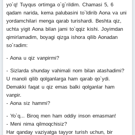
yo`q! Tuyqus ortimga o`g`rildim. Chamasi 5, 6
qadam narida, kema palubasini to`ldirib Aona va uni
yordamchilari menga qarab turishardi. Beshta qiz,
uchta yigit Aona bilan jami to`qqiz kishi. Joyimdan
qimirlamadim, boyagi qizga ishora qilib Aonadan
so`radim:
- Aona u qiz vanpirmi?
- Sizlarda shunday vahimali nom bilan atashadimi?
U manoli qilib qolganlarga ham qarab qo`ydi.
Demakki faqat u qiz emas balki qolganlar ham
vanpir.
- Aona siz hammi?
- Yo`q... Biroq men ham oddiy inson emasman!
- Meni nima qilmoqchisiz?
Har qanday vaziyatga tayyor turish uchun, bir