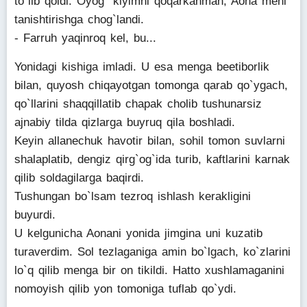
to`lib qoldi. Oyog` kiyimni qoqarkanman, Aona meni
tanishtirishga chog`landi.
- Farruh yaqinroq kel, bu...
Yonidagi kishiga imladi. U esa menga beetiborlik
bilan, quyosh chiqayotgan tomonga qarab qo`ygach,
qo`llarini shaqqillatib chapak cholib tushunarsiz
ajnabiy tilda qizlarga buyruq qila boshladi.
Keyin allanechuk havotir bilan, sohil tomon suvlarni
shalaplatib, dengiz qirg`og`ida turib, kaftlarini karnak
qilib soldagilarga baqirdi.
Tushungan bo`lsam tezroq ishlash kerakligini
buyurdi.
U kelgunicha Aonani yonida jimgina uni kuzatib
turaverdim. Sol tezlaganiga amin bo`lgach, ko`zlarini
lo`q qilib menga bir on tikildi. Hatto xushlamaganini
nomoyish qilib yon tomoniga tuflab qo`ydi.