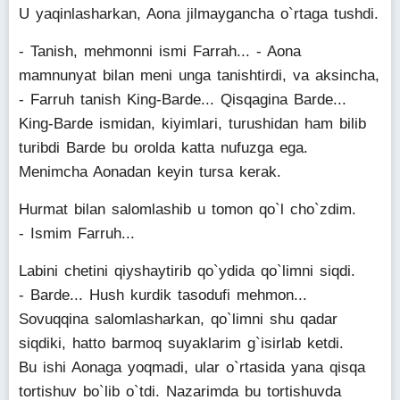
U yaqinlasharkan, Aona jilmaygancha o`rtaga tushdi.
- Tanish, mehmonni ismi Farrah... - Aona
mamnunyat bilan meni unga tanishtirdi, va aksincha,
- Farruh tanish King-Barde... Qisqagina Barde...
King-Barde ismidan, kiyimlari, turushidan ham bilib
turibdi Barde bu orolda katta nufuzga ega.
Menimcha Aonadan keyin tursa kerak.
Hurmat bilan salomlashib u tomon qo`l cho`zdim.
- Ismim Farruh...
Labini chetini qiyshaytirib qo`ydida qo`limni siqdi.
- Barde... Hush kurdik tasodufi mehmon...
Sovuqqina salomlasharkan, qo`limni shu qadar
siqdiki, hatto barmoq suyaklarim g`isirlab ketdi.
Bu ishi Aonaga yoqmadi, ular o`rtasida yana qisqa
tortishuv bo`lib o`tdi. Nazarimda bu tortishuvda