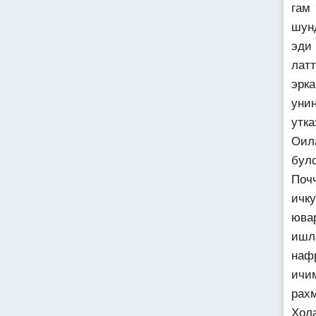
гам 
шун
эди 
лат
эрк
уни
утка
Оил
булс
Поч
ичк
юва
ишл
наф
ичи
рах
Хол