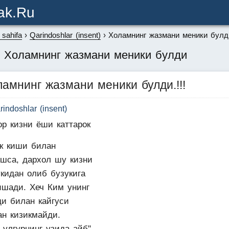
ak.ru
sahifa
Qarindoshlar (insent)
Холамнинг жазмани меники булд
: Холамнинг жазмани меники булди
ламнинг жазмани меники булди.!!!
rindoshlar (insent)
ор кизни ёши каттарок
ак киши билан
ишса, дархол шу кизни
укидан олиб бузукига
ишади. Хеч Ким унинг
ди билан кайгуси
ан кизикмайди.
 улгурнинг узида айб"