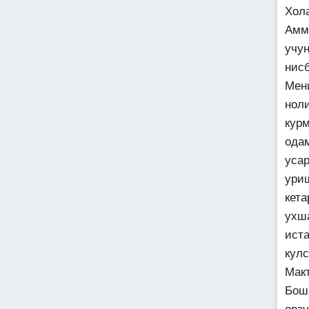
Хол
Амм
учу
нис
Мен
нол
кур
ода
уса
ури
кет
ухш
ист
кул
Мак
Бош