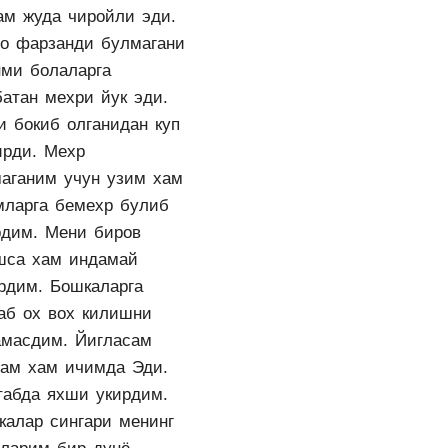
ам жуда чиройли эди.
о фарзанди булмагани
нми болаларга
батан мехри йук эди.
и бокиб олганидан куп
ирди. Мехр
маганим учун узим хам
мларга бемехр булиб
рдим. Мени биров
шса хам индамай
ардим. Бошкаларга
аб ох вох килишни
амасдим. Йигласам
сам хам ичимда Эди.
табда яхши укирдим.
калар сингари менинг