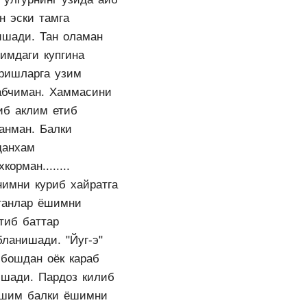
н эски тамга
ишади. Тан оламан
тимдаги купгина
аришларга узим
абчиман. Хаммасини
иб аклим етиб
анман. Балки
данхам
хкорман........
нимни куриб хайратга
ганлар ёшимни
тиб баттар
бланишади. "Йуг-э"
 бошдан оёк караб
ишади. Пардоз килиб
шим балки ёшимни