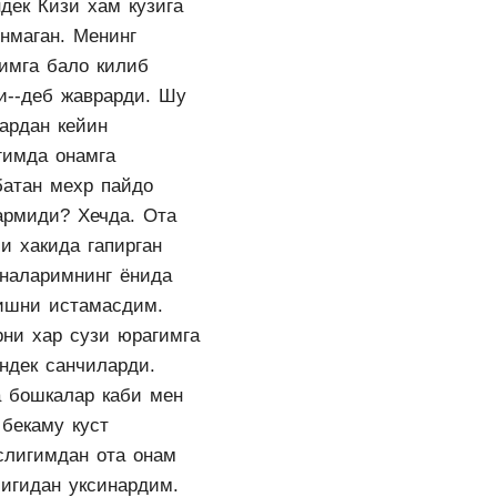
дек Кизи хам кузига
инмаган. Менинг
имга бало килиб
ди--деб жаврарди. Шу
лардан кейин
гимда онамга
батан мехр пайдо
армиди? Хечда. Ота
и хакида гапирган
оналаримнинг ёнида
ишни истамасдим.
рни хар сузи юрагимга
ндек санчиларди.
а бошкалар каби мен
 бекаму куст
слигимдан ота онам
лигидан уксинардим.