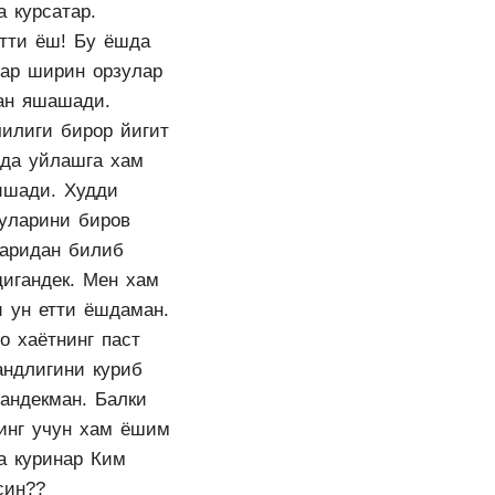
а курсатар.
етти ёш! Бу ёшда
лар ширин орзулар
ан яшашади.
чилиги бирор йигит
ида уйлашга хам
ишади. Худди
гуларини биров
ларидан билиб
дигандек. Мен хам
и ун етти ёшдаман.
о хаётнинг паст
андлигини куриб
гандекман. Балки
инг учун хам ёшим
та куринар Ким
син??