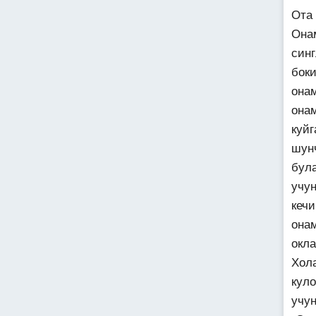
Ота
Она
син
бок
она
она
куйг
шун
бул
учу
кеч
она
окл
Хол
куло
учу