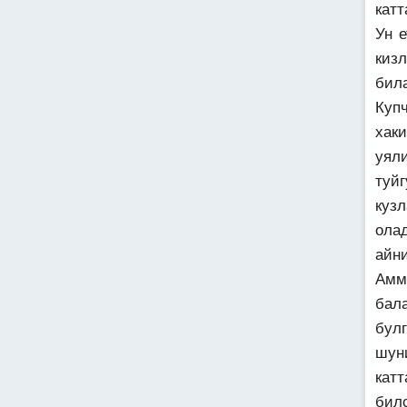
катт
Ун 
киз
бил
Куп
хак
уял
туй
куз
ола
айн
Амм
бал
бул
шун
кат
бил