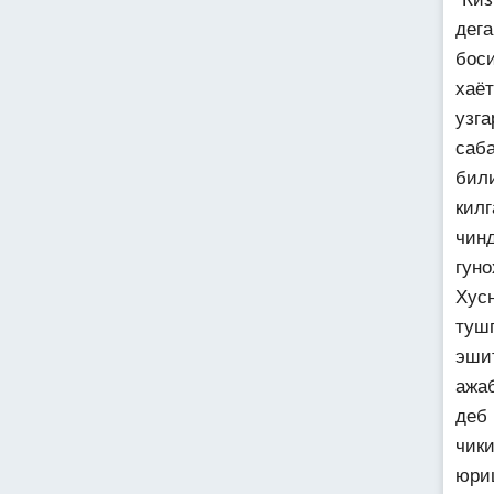
дега
бос
хаё
узг
саб
бил
килг
чин
гуно
Хус
туш
эши
ажа
деб
чик
юри