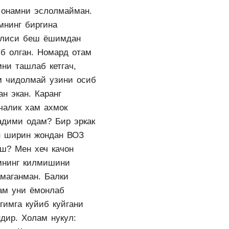
 онамни эслолмайман.
мнинг биргина
глиси беш ёшимдан
иб олган. Номард отам
мни ташлаб кетгач,
м чидолмай узини осиб
ан экан. Каранг
чалик хам ахмок
адими одам? Бир эркак
н ширин жондан ВОЗ
иш? Мен хеч качон
мнинг килмишини
амаганман. Балки
ам уни ёмонлаб
гимга куйиб куйгани
ндир. Холам нукул: