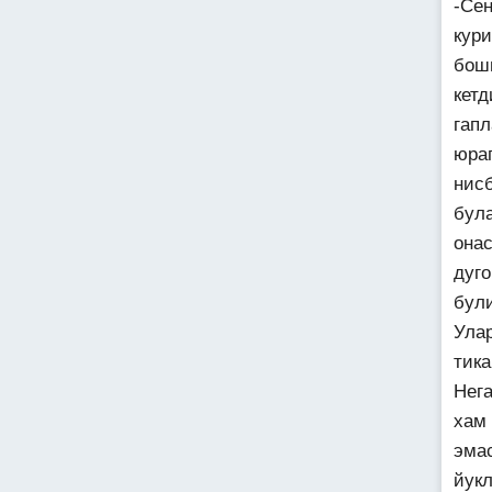
-Сен
кур
бош
кет
гап
юра
нис
бул
онас
дуг
бул
Ула
тика
Нег
хам
эма
йук