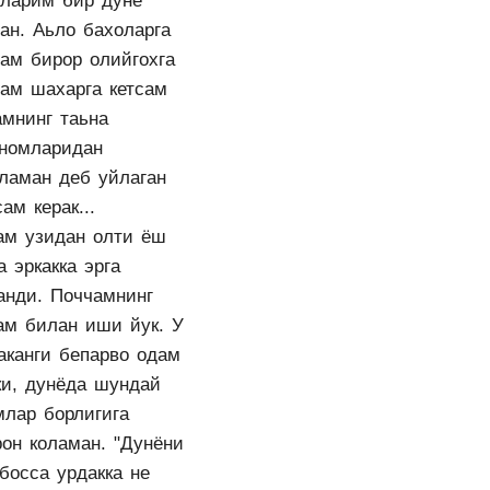
уларим бир дунё
ан. Аьло бахоларга
сам бирор олийгохга
сам шахарга кетсам
амнинг таьна
номларидан
уламан деб уйлаган
ам керак...
ам узидан олти ёш
а эркакка эрга
анди. Поччамнинг
ам билан иши йук. У
аканги бепарво одам
ки, дунёда шундай
млар борлигига
рон коламан. "Дунёни
босса урдакка не