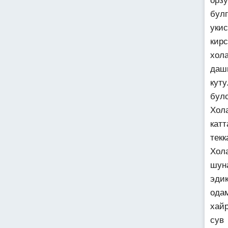
орз
булг
уки
кир
хол
даш
кут
булс
Хол
катт
текк
Хол
шун
эди
ода
хай
сув 