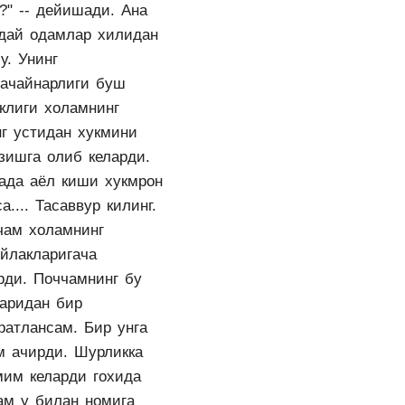
?" -- дейишади. Ана
дай одамлар хилидан
у. Унинг
тачайнарлиги буш
аклиги холамнинг
нг устидан хукмини
зишга олиб келарди.
ада аёл киши хукмрон
а.... Тасаввур килинг.
чам холамнинг
уйлакларигача
рди. Поччамнинг бу
аридан бир
ратлансам. Бир унга
м ачирди. Шурликка
мим келарди гохида
ам у билан номига