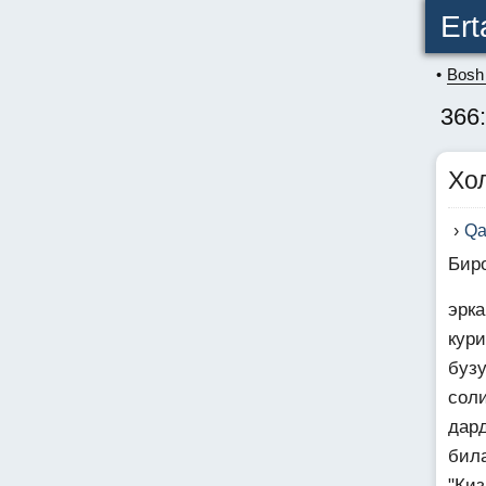
Ert
Bosh 
366
Хо
Qa
Бир
эрк
кур
буз
сол
дар
бил
"Киз