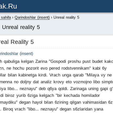
ak.ru
sahifa
Qarindoshlar (insent)
Unreal reality 5
 Unreal reality 5
eal Reality 5
rindoshlar (insent)
h qabuliga kelgan Zarina "Gospodi proshu pust budet kak
zn, ne hochu pozorit evo pered rodstvennikam" kabi 6y
llar bilan kabinetga kirdi. Vrach unga qarab "Milaya vy ne
menna no doljny dat analiz krovy eto vozmojno libo simp
iya libo... neznayu" deb q6ya qoldi. Zarinaga uning gapi g'a
ldi biroz yurib 6ziga kelgach "bir kechada homilador
nmaydiku" degan hayol bilan 6zining qilgan vahimasidan 6z
i. Biroq vrach "libo... neznayu" degan s6zlaridan yana