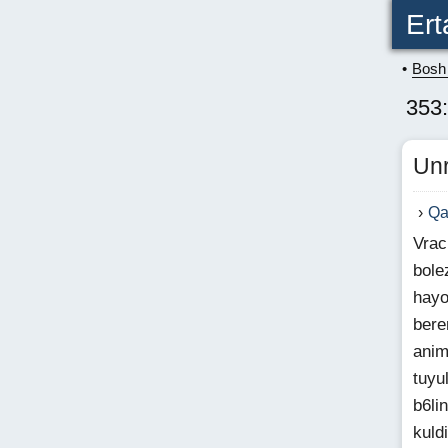
Ert
Bosh 
353:
Unr
Qa
Vrac
bole
hayo
bere
anim
tuyu
b6li
kuld