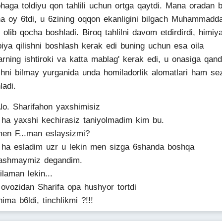
haga toldiyu qon tahlili uchun ortga qaytdi. Mana oradan b
a oy 6tdi, u 6zining oqqon ekanligini bilgach Muhammadd
i olib qocha boshladi. Biroq tahlilni davom etdirdirdi, himiy
piya qilishni boshlash kerak edi buning uchun esa oila
arning ishtiroki va katta mablag' kerak edi, u onasiga qan
shni bilmay yurganida unda homiladorlik alomatlari ham sez
ladi.
Alo. Sharifahon yaxshimisiz
 ha yaxshi kechirasiz taniyolmadim kim bu.
men F...man eslaysizmi?
 ha esladim uzr u lekin men sizga 6shanda boshqa
ashmaymiz degandim.
bilaman lekin...
i ovozidan Sharifa opa hushyor tortdi
nima b6ldi, tinchlikmi ?!!!