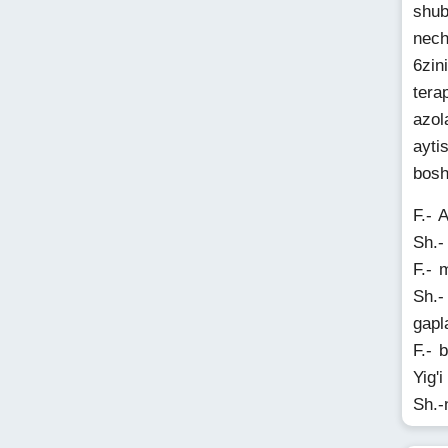
shub
nech
6zin
tera
azol
ayti
bosh
F.- 
Sh.-
F.- 
Sh.-
gapl
F.- 
Yig'
Sh.-