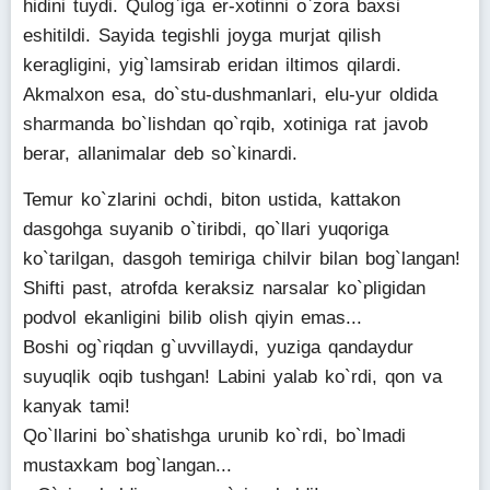
hidini tuydi. Qulog`iga er-xotinni o`zora baxsi
eshitildi. Sayida tegishli joyga murjat qilish
keragligini, yig`lamsirab eridan iltimos qilardi.
Akmalxon esa, do`stu-dushmanlari, elu-yur oldida
sharmanda bo`lishdan qo`rqib, xotiniga rat javob
berar, allanimalar deb so`kinardi.
Temur ko`zlarini ochdi, biton ustida, kattakon
dasgohga suyanib o`tiribdi, qo`llari yuqoriga
ko`tarilgan, dasgoh temiriga chilvir bilan bog`langan!
Shifti past, atrofda keraksiz narsalar ko`pligidan
podvol ekanligini bilib olish qiyin emas...
Boshi og`riqdan g`uvvillaydi, yuziga qandaydur
suyuqlik oqib tushgan! Labini yalab ko`rdi, qon va
kanyak tami!
Qo`llarini bo`shatishga urunib ko`rdi, bo`lmadi
mustaxkam bog`langan...