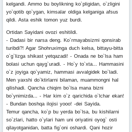
kelgandi. Ammo bu boylikning ko`pligidan, o`zligini
yo`qotib qo`ygan, kimsalar oldiga kelganiga afsus
qildi. Asta eshik tomon yuz burdi.
Ortidan Sayidani ovozi eshitildi.
- Dadasi bir narsa deng. Ko`rmayabsizmi qonsirab
turibdi?! Agar Shohruximga duch kelsa, bittayu-bitta
o`g`lizga shikast yetqazadi! - Onada ne bo`lsa ham
bolasi uchun qayg`uradi. - Ho`y to`xta... Hammasini
o`z joyiga qo`yamiz, hammasi avvalgidek bo`ladi.
Men yaxshi do`ktirlarni bilaman, muammongni hal
qilishadi. Qancha chiqim bo`lsa mana bizni
bo`ynimizda... - Har kim o`z qarichida o`lchar ekan!
- Bundan boshqa ilojisi yooo! -dei Sayida.
Temur qancha, ko`p bu yerda bo`lsa, bu kishilarni
so`zlari, hatto o`ylari ham uni oriyatini oyog` osti
qilayotganidan, batta fig`oni oshardi. Qani hozir