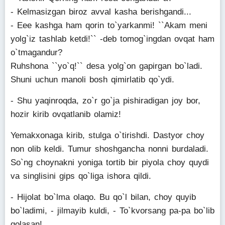
- Kelmasizgan biroz avval kasha berishgandi...
- Eee kashga ham qorin to`yarkanmi! ``Akam meni
yolg`iz tashlab ketdi!`` -deb tomog`ingdan ovqat ham
o`tmagandur?
Ruhshona ``yo`q!`` desa yolg`on gapirgan bo`ladi.
Shuni uchun manoli bosh qimirlatib qo`ydi.
- Shu yaqinroqda, zo`r go`ja pishiradigan joy bor,
hozir kirib ovqatlanib olamiz!
Yemakxonaga kirib, stulga o`tirishdi. Dastyor choy
non olib keldi. Tumur shoshgancha nonni burdaladi.
So`ng choynakni yoniga tortib bir piyola choy quydi
va singlisini gips qo`liga ishora qildi.
- Hijolat bo`lma olaqo. Bu qo`l bilan, choy quyib
bo`ladimi, - jilmayib kuldi, - To`kvorsang pa-pa bo`lib
qolasan!