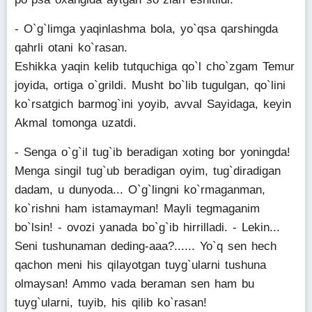
- O`g`limga yaqinlashma bola, yo`qsa qarshingda
qahrli otani ko`rasan.
Eshikka yaqin kelib tutquchiga qo`l cho`zgam Temur
joyida, ortiga o`grildi. Musht bo`lib tugulgan, qo`lini
ko`rsatgich barmog`ini yoyib, avval Sayidaga, keyin
Akmal tomonga uzatdi.
- Senga o`g`il tug`ib beradigan xoting bor yoningda!
Menga singil tug`ub beradigan oyim, tug`diradigan
dadam, u dunyoda... O`g`lingni ko`rmaganman,
ko`rishni ham istamayman! Mayli tegmaganim
bo`lsin! - ovozi yanada bo`g`ib hirrilladi. - Lekin...
Seni tushunaman deding-aaa?...... Yo`q sen hech
qachon meni his qilayotgan tuyg`ularni tushuna
olmaysan! Ammo vada beraman sen ham bu
tuyg`ularni, tuyib, his qilib ko`rasan!