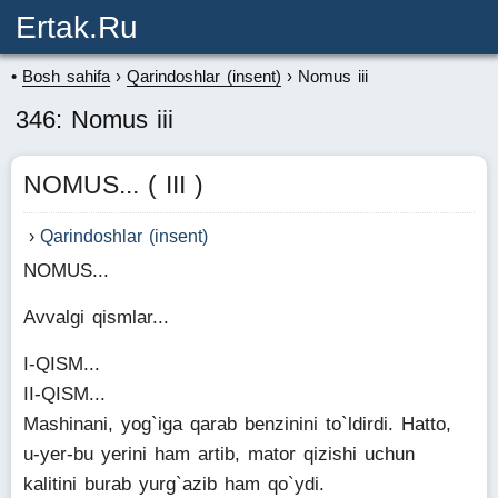
Ertak.ru
Bosh sahifa
Qarindoshlar (insent)
Nomus iii
346: Nomus iii
NOMUS... ( III )
Qarindoshlar (insent)
NOMUS...
Avvalgi qismlar...
I-QISM...
II-QISM...
Mashinani, yog`iga qarab benzinini to`ldirdi. Hatto,
u-yer-bu yerini ham artib, mator qizishi uchun
kalitini burab yurg`azib ham qo`ydi.