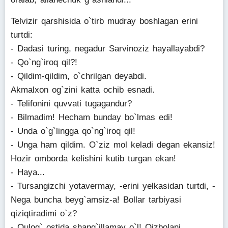
Telvizir qarshisida o`tirb mudray boshlagan erini
turtdi:
- Dadasi turing, negadur Sarvinoziz hayallayabdi?
- Qo`ng`iroq qil?!
- Qildim-qildim, o`chrilgan deyabdi.
Akmalxon og`zini katta ochib esnadi.
- Telifonini quvvati tugagandur?
- Bilmadim! Hecham bunday bo`lmas edi!
- Unda o`g`lingga qo`ng`iroq qil!
- Unga ham qildim. O`ziz mol keladi degan ekansiz!
Hozir omborda kelishini kutib turgan ekan!
- Haya...
- Tursangizchi yotavermay, -erini yelkasidan turtdi, -
Nega buncha beyg`amsiz-a! Bollar tarbiyasi
qiziqtiradimi o`z?
- Qulog` ostida shang`illamay o`l! Qizbolani