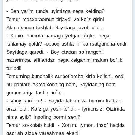
- Sen yarim tunda uyimizga nega kelding?
Temur masxaraomuz tirjaydi va ko`z qirini
Akmalxonga tashlab Sayidaga javob qildi:
- Xonim hamma narsaga yetgan a`qliz, nega
ishlamay qoldi? -oppoq tishlarini ko`rsatgancha endi
Sayidaga qaradi, - Boy otadan so`rangchi,
nazarimda, aftilaridan nega kelganim malum bo`lib
turibdi!
Temurning bunchalik surbetlarcha kirib kelishi, endi
bu gaplari! Akmalxonning ham, Sayidaning ham
gumonlariga tastiq bo`ldi.
- Vooy sho`rim! - Sayida lablari va burnini kaftlari
orasi oldi. Ko`ziga yosh to`ldi, - Iymonsiz! Qizimda
nima ayib? Insofing bormi seni?
Temur xo-xolab kuldi: - Xonim. Iymon, insof haqida
gaprish sizga yarashmas ekan!