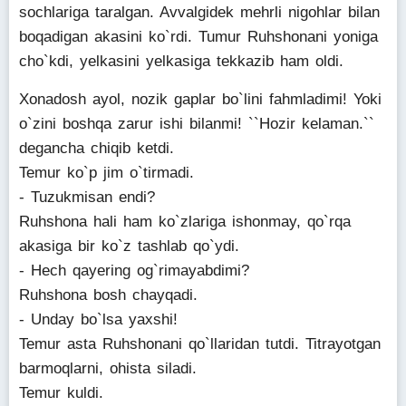
sochlariga taralgan. Avvalgidek mehrli nigohlar bilan
boqadigan akasini ko`rdi. Tumur Ruhshonani yoniga
cho`kdi, yelkasini yelkasiga tekkazib ham oldi.
Xonadosh ayol, nozik gaplar bo`lini fahmladimi! Yoki
o`zini boshqa zarur ishi bilanmi! ``Hozir kelaman.``
degancha chiqib ketdi.
Temur ko`p jim o`tirmadi.
- Tuzukmisan endi?
Ruhshona hali ham ko`zlariga ishonmay, qo`rqa
akasiga bir ko`z tashlab qo`ydi.
- Hech qayering og`rimayabdimi?
Ruhshona bosh chayqadi.
- Unday bo`lsa yaxshi!
Temur asta Ruhshonani qo`llaridan tutdi. Titrayotgan
barmoqlarni, ohista siladi.
Temur kuldi.