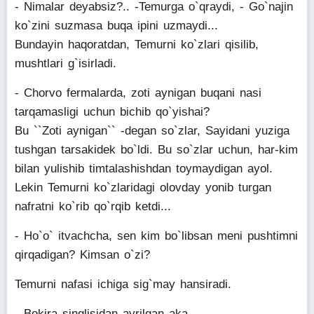
- Nimalar deyabsiz?.. -Temurga o`qraydi, - Go`najin
ko`zini suzmasa buqa ipini uzmaydi...
Bundayin haqoratdan, Temurni ko`zlari qisilib,
mushtlari g`isirladi.
- Chorvo fermalarda, zoti aynigan buqani nasi
tarqamasligi uchun bichib qo`yishai?
Bu ``Zoti aynigan`` -degan so`zlar, Sayidani yuziga
tushgan tarsakidek bo`ldi. Bu so`zlar uchun, har-kim
bilan yulishib timtalashishdan toymaydigan ayol.
Lekin Temurni ko`zlaridagi olovday yonib turgan
nafratni ko`rib qo`rqib ketdi...
- Ho`o` itvachcha, sen kim bo`libsan meni pushtimni
qirqadigan? Kimsan o`zi?
Temurni nafasi ichiga sig`may hansiradi.
- Bokira singlisidan ayrilgan aka...