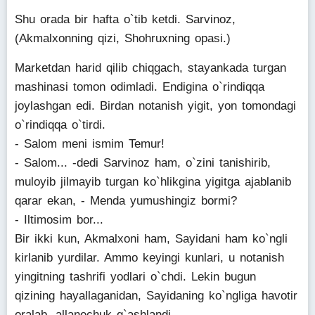
Shu orada bir hafta o`tib ketdi. Sarvinoz,
(Akmalxonning qizi, Shohruxning opasi.)
Marketdan harid qilib chiqgach, stayankada turgan
mashinasi tomon odimladi. Endigina o`rindiqqa
joylashgan edi. Birdan notanish yigit, yon tomondagi
o`rindiqqa o`tirdi.
- Salom meni ismim Temur!
- Salom... -dedi Sarvinoz ham, o`zini tanishirib,
muloyib jilmayib turgan ko`hlikgina yigitga ajablanib
qarar ekan, - Menda yumushingiz bormi?
- Iltimosim bor...
Bir ikki kun, Akmalxoni ham, Sayidani ham ko`ngli
kirlanib yurdilar. Ammo keyingi kunlari, u notanish
yingitning tashrifi yodlari o`chdi. Lekin bugun
qizining hayallaganidan, Sayidaning ko`ngliga havotir
oralab, allanechuk g`ashlandi...