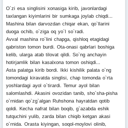
O`zi esa singlisini xonasiga kirib, javonlardagi
taxlangan kiyimlarini bir sumkaga joylab chiqdi...
Mashina bilan darvozdan chiqar ekan, qo`llarini
duoga ochib, o`ziga oq yo`l so`radi.
Avval mashina ro`lini chapga, qishloq etagidagi
qabriston tomon burdi. Ota-onasi qabrlari boshiga
kelib, ularga atab tilovat qildi. So`ng anchayin
hotirjamlik bilan kasalxona tomon oshiqdi...
Asta palatga kirib bordi. Ikki kishilik palata o`ng
tomondagi kiravatda singlisi, chap tomonda o`rta
yoshlardagi ayol o`tirardi. Temur ayol bilan
salomlashdi. Akasini ovozidan tanib, sho`sha-pisha
o`rnidan qo`zg`algan Ruhshona hayratdan qotib
qoldi. Kecha nafrat bilan boqib, g`azabda eshik
tutquchini yulib, zarda bilan chiqib ketgan akasi
o`rnida. Orasta kiyingan, soqol-moylovi olinib,