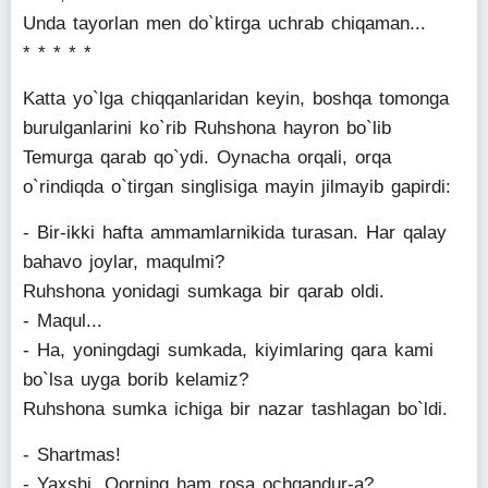
Unda tayorlan men do`ktirga uchrab chiqaman...
* * * * *
Katta yo`lga chiqqanlaridan keyin, boshqa tomonga
burulganlarini ko`rib Ruhshona hayron bo`lib
Temurga qarab qo`ydi. Oynacha orqali, orqa
o`rindiqda o`tirgan singlisiga mayin jilmayib gapirdi:
- Bir-ikki hafta ammamlarnikida turasan. Har qalay
bahavo joylar, maqulmi?
Ruhshona yonidagi sumkaga bir qarab oldi.
- Maqul...
- Ha, yoningdagi sumkada, kiyimlaring qara kami
bo`lsa uyga borib kelamiz?
Ruhshona sumka ichiga bir nazar tashlagan bo`ldi.
- Shartmas!
- Yaxshi. Qorning ham rosa ochgandur-a?