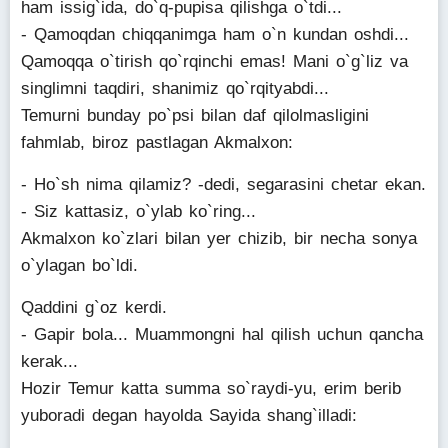
ham issig`ida, do`q-pupisa qilishga o`tdi...
- Qamoqdan chiqqanimga ham o`n kundan oshdi...
Qamoqqa o`tirish qo`rqinchi emas! Mani o`g`liz va
singlimni taqdiri, shanimiz qo`rqityabdi...
Temurni bunday po`psi bilan daf qilolmasligini
fahmlab, biroz pastlagan Akmalxon:
- Ho`sh nima qilamiz? -dedi, segarasini chetar ekan.
- Siz kattasiz, o`ylab ko`ring...
Akmalxon ko`zlari bilan yer chizib, bir necha sonya
o`ylagan bo`ldi.
Qaddini g`oz kerdi.
- Gapir bola... Muammongni hal qilish uchun qancha
kerak...
Hozir Temur katta summa so`raydi-yu, erim berib
yuboradi degan hayolda Sayida shang`illadi: