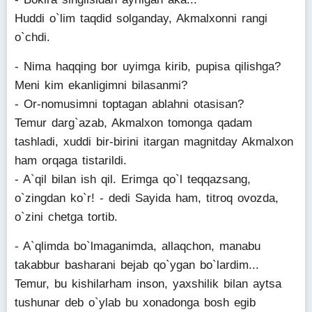
Huddi o`lim taqdid solganday, Akmalxonni rangi
o`chdi.
- Nima haqqing bor uyimga kirib, pupisa qilishga?
Meni kim ekanligimni bilasanmi?
- Or-nomusimni toptagan ablahni otasisan?
Temur darg`azab, Akmalxon tomonga qadam
tashladi, xuddi bir-birini itargan magnitday Akmalxon
ham orqaga tistarildi.
- A`qil bilan ish qil. Erimga qo`l teqqazsang,
o`zingdan ko`r! - dedi Sayida ham, titroq ovozda,
o`zini chetga tortib.
- A`qlimda bo`lmaganimda, allaqchon, manabu
takabbur basharani bejab qo`ygan bo`lardim...
Temur, bu kishilarham inson, yaxshilik bilan aytsa
tushunar deb o`ylab bu xonadonga bosh egib