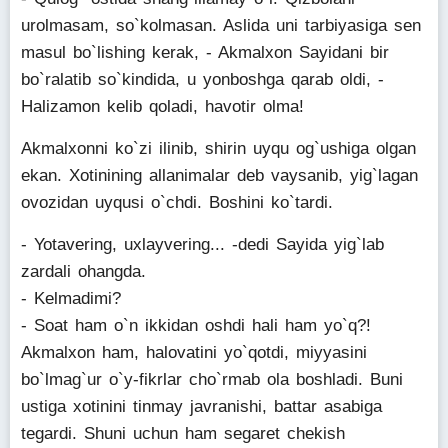
urolmasam, so`kolmasan. Aslida uni tarbiyasiga sen
masul bo`lishing kerak, - Akmalxon Sayidani bir
bo`ralatib so`kindida, u yonboshga qarab oldi, -
Halizamon kelib qoladi, havotir olma!
Akmalxonni ko`zi ilinib, shirin uyqu og`ushiga olgan
ekan. Xotinining allanimalar deb vaysanib, yig`lagan
ovozidan uyqusi o`chdi. Boshini ko`tardi.
- Yotavering, uxlayvering... -dedi Sayida yig`lab
zardali ohangda.
- Kelmadimi?
- Soat ham o`n ikkidan oshdi hali ham yo`q?!
Akmalxon ham, halovatini yo`qotdi, miyyasini
bo`lmag`ur o`y-fikrlar cho`rmab ola boshladi. Buni
ustiga xotinini tinmay javranishi, battar asabiga
tegardi. Shuni uchun ham segaret chekish