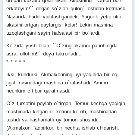
ortidan kuzatib qolar ekan. Akasining ``Omon bo`l
erkatoyim!`` degan so`zlari qulog`i ostidan ketmasdi.
Nazarida huddi vidolashgandek. Yugurib yetib olib,
akasini ortgan qaytargisi kelar! Lekin mashina
uzoqlashgani sayin hafsalasi pir bo`lardi.
Ko`zida yosh bilan, ``O`zing akamni panohingda
asra, ollohim!`` deya takrorladi...
* * * * *
Ikki, kundurki, Akmalxonning uyi yaqinida bir oq,
jiguli rusimidagi mashina o`ralashadi. Ammo
hechkim e`tibor qaratmasdi.
O`z fursatini poylab o`tirgan, Temur kechga yaqiqin,
mashinada kelgan er-xotinni ko`rib, mashinadan
tushdi va hashamatli uy tomon shoshdi...
(Akmalxon Tadbirkor, bir nechta ishlab chiqarish,