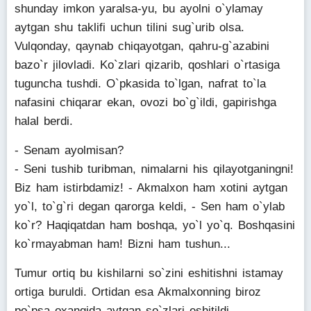
shunday imkon yaralsa-yu, bu ayolni o`ylamay
aytgan shu taklifi uchun tilini sug`urib olsa.
Vulqonday, qaynab chiqayotgan, qahru-g`azabini
bazo`r jilovladi. Ko`zlari qizarib, qoshlari o`rtasiga
tuguncha tushdi. O`pkasida to`lgan, nafrat to`la
nafasini chiqarar ekan, ovozi bo`g`ildi, gapirishga
halal berdi.
- Senam ayolmisan?
- Seni tushib turibman, nimalarni his qilayotganingni!
Biz ham istirbdamiz! - Akmalxon ham xotini aytgan
yo`l, to`g`ri degan qarorga keldi, - Sen ham o`ylab
ko`r? Haqiqatdan ham boshqa, yo`l yo`q. Boshqasini
ko`rmayabman ham! Bizni ham tushun...
Tumur ortiq bu kishilarni so`zini eshitishni istamay
ortiga buruldi. Ortidan esa Akmalxonning biroz
po`psa oxangida aytgan so`zlari eshitildi.