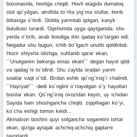
boxonasida, hovliga chiqdi. Hovli etagida dumaloq
stol qo`yilgan, atrofida to`rtta yig`ma stullar, borib
bittasiga o`tirdi. Stolda yarimlab qolgan, kanyk
butulkasi turardi. Oqshomda uyga qaytganida, shu
yerda o`tirib, asab bosdiga ikki qadaq ko`targan edi.
Negadur shu bugun, ichib bo`lgach unutib qoldiribdi.
Hozir shiysha idishga, suhlanib qarar ekan,
``Unutganim bekorga emas ekan!`` degan hayol qildi
va qadag`ni to`ldirdi. Shu zaylda oradan yarim
soatlar vaqt o`tdi. Birdan eshik qo`ng`irog`i chalindi.
``Hayryat!`` -dedi ko`nglini o`rtayotgan o`y hayollari
bosilar ekan. Qo`ng`iroq ovozidan keyin, uy ichidan
Sayida ham shoshgancha chiqib, zippillagan ko`yi,
ko`cha eshigi tomon ketdi...
Akmalxon boshini quyi solgancha segaretini tortar
ekan, qiziga aytajak achchiq-achchiq gaplarni
tayorlardi...