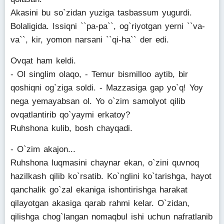
Akasini bu so`zidan yuziga tasbassum yugurdi.
Bolaligida. Issiqni ``pa-pa``, og`riyotgan yerni ``va-
va``, kir, yomon narsani ``qi-ha`` der edi.
Ovqat ham keldi.
- Ol singlim olaqo, - Temur bismilloo aytib, bir
qoshiqni og`ziga soldi. - Mazzasiga gap yo`q! Yoy
nega yemayabsan ol. Yo o`zim samolyot qilib
ovqatlantirib qo`yaymi erkatoy?
Ruhshona kulib, bosh chayqadi.
- O`zim akajon...
Ruhshona luqmasini chaynar ekan, o`zini quvnoq
hazilkash qilib ko`rsatib. Ko`nglini ko`tarishga, hayot
qanchalik go`zal ekaniga ishontirishga harakat
qilayotgan akasiga qarab rahmi kelar. O`zidan,
qilishga chog`langan nomaqbul ishi uchun nafratlanib