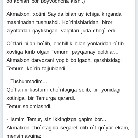
do`konlari bor boyvochcha kishi.)
Akmalxon, xotini Sayida bilan uy ichiga kirganda
mashinadan tushushdi. Ko`rinishlaridan, biror
ziyofatdan qaytishgan, vaqtilari juda chog` edi...
O`zlari bilan bo`lib, epchillik bilan yonlaridan o`tib
xovliga kirib olgan Temurni payqamay qoldilar...
Akmalxon darvozani yopib bo`lgach, qarshisidagi
Temurni ko`rib tajjublandi.
- Tushunmadim...
Qo`llarini kastumi cho`ntagiga solib, bir yonidagi
xotiniga, bir Temurga qarardi.
Temur salomlashdi.
- Ismim Temur, siz ikkingizga gapim bor...
Akmalxon cho`ntagida segaret olib o`t qo`yar ekam,
mensimaygina: