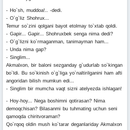
- Ho`sh, muddoa!.. -dedi.
- O`g`liz Shohrux...
Temur so`zini qolgani bayot etolmay to`xtab qoldi.
- Gapir... Gapir... Shohruxbek senga nima dedi?
- O`g`lizni ko`rmaganman, tanimayman ham...
- Unda nima gap?
- Singlim...
Akmalxon, bir baloni sezganday g`udurlab so`kingan
bo`ldi. Bu so`kinish o`g`liga yo`naltirilganini ham afti
angoridan bilish mumkun edi...
- Singlim bir mumcha vaqt sizni atelyezda ishlagan!
- Hoy-hoy... Nega boshimni qotirasan? Nima
demoqchisan? Bilasanmi bu tuhmating uchun seni
qamoqda chiritvoraman?
Qo`rqoq oldin mush ko`tarar deganlariday Akmalxon