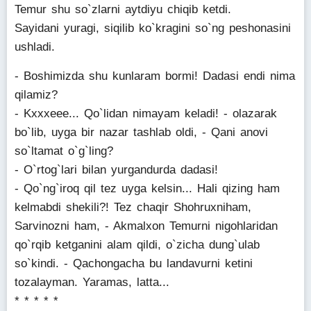
Temur shu so`zlarni aytdiyu chiqib ketdi.
Sayidani yuragi, siqilib ko`kragini so`ng peshonasini
ushladi.
- Boshimizda shu kunlaram bormi! Dadasi endi nima
qilamiz?
- Kxxxeee... Qo`lidan nimayam keladi! - olazarak
bo`lib, uyga bir nazar tashlab oldi, - Qani anovi
so`ltamat o`g`ling?
- O`rtog`lari bilan yurgandurda dadasi!
- Qo`ng`iroq qil tez uyga kelsin... Hali qizing ham
kelmabdi shekili?! Tez chaqir Shohruxniham,
Sarvinozni ham, - Akmalxon Temurni nigohlaridan
qo`rqib ketganini alam qildi, o`zicha dung`ulab
so`kindi. - Qachongacha bu landavurni ketini
tozalayman. Yaramas, latta...
* * * * *