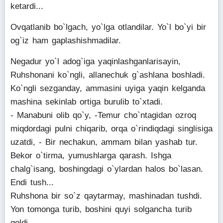
ketardi...
Ovqatlanib bo`lgach, yo`lga otlandilar. Yo`l bo`yi bir
og`iz ham gaplashishmadilar.
Negadur yo`l adog`iga yaqinlashganlarisayin,
Ruhshonani ko`ngli, allanechuk g`ashlana boshladi.
Ko`ngli sezganday, ammasini uyiga yaqin kelganda
mashina sekinlab ortiga burulib to`xtadi.
- Manabuni olib qo`y, -Temur cho`ntagidan ozroq
miqdordagi pulni chiqarib, orqa o`rindiqdagi singlisiga
uzatdi, - Bir nechakun, ammam bilan yashab tur.
Bekor o`tirma, yumushlarga qarash. Ishga
chalg`isang, boshingdagi o`ylardan halos bo`lasan.
Endi tush...
Ruhshona bir so`z qaytarmay, mashinadan tushdi.
Yon tomonga turib, boshini quyi solgancha turib
qoldi.