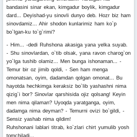
bandasini sinar ekan, kimgadur boylik, kimgadur
dard... Deyishad-yu sinovli dunyo deb. Hozr biz ham
sinovdamiz... Ahir shodon kunlarimiz ham ko`p
bo`lgan-ku to`g`rimi?
- Him... -dedi Ruhshona akasiga yana yelka suyab.
- Shu sinovlardan, o`tib olsak, yana ravon charog`on
yo`lga tushib olamiz... Men bunga ishonaman... -
Temur bir oz jimib qoldi, - Sen ham menga
omonatsan, oyim, dadamdan qolgan omonat... Bu
hayotda hechkimga keraksiz bo`lib yashashni nima
qizig`i bor? Sinovlar qarshisida ojiz qolsang! Keyin
men nima qilaman? Uyoqda yaratganga, oyim,
dadamga nima deyman? - Temurni ovizi bo`gildi, -
Sensiz yashab nima qildim!
Ruhshonani lablari titrab, ko`zlari chirt yumulib yosh
tomchiladi...