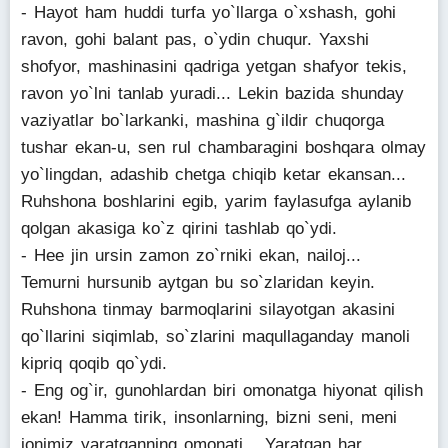
- Hayot ham huddi turfa yo`llarga o`xshash, gohi
ravon, gohi balant pas, o`ydin chuqur. Yaxshi
shofyor, mashinasini qadriga yetgan shafyor tekis,
ravon yo`lni tanlab yuradi... Lekin bazida shunday
vaziyatlar bo`larkanki, mashina g`ildir chuqorga
tushar ekan-u, sen rul chambaragini boshqara olmay
yo`lingdan, adashib chetga chiqib ketar ekansan...
Ruhshona boshlarini egib, yarim faylasufga aylanib
qolgan akasiga ko`z qirini tashlab qo`ydi.
- Hee jin ursin zamon zo`rniki ekan, nailoj...
Temurni hursunib aytgan bu so`zlaridan keyin.
Ruhshona tinmay barmoqlarini silayotgan akasini
qo`llarini siqimlab, so`zlarini maqullaganday manoli
kipriq qoqib qo`ydi.
- Eng og`ir, gunohlardan biri omonatga hiyonat qilish
ekan! Hamma tirik, insonlarning, bizni seni, meni
jonimiz yaratganning omonati... Yaratgan har