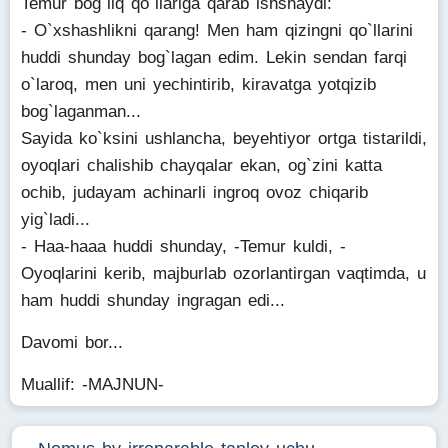
Temur bog`liq qo`llariga qarab ishshaydi:
- O`xshashlikni qarang! Men ham qizingni qo`llarini
huddi shunday bog`lagan edim. Lekin sendan farqi
o`laroq, men uni yechintirib, kiravatga yotqizib
bog`laganman...
Sayida ko`ksini ushlancha, beyehtiyor ortga tistarildi,
oyoqlari chalishib chayqalar ekan, og`zini katta
ochib, judayam achinarli ingroq ovoz chiqarib
yig`ladi...
- Haa-haaa huddi shunday, -Temur kuldi, -
Oyoqlarini kerib, majburlab ozorlantirgan vaqtimda, u
ham huddi shunday ingragan edi...
Davomi bor...
Muallif: -MAJNUN-