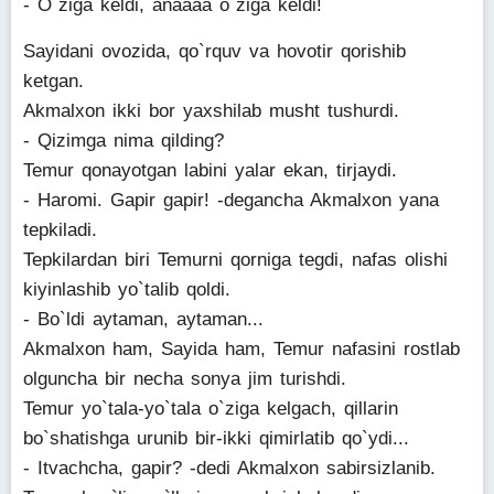
- O`ziga keldi, anaaaa o`ziga keldi!
Sayidani ovozida, qo`rquv va hovotir qorishib
ketgan.
Akmalxon ikki bor yaxshilab musht tushurdi.
- Qizimga nima qilding?
Temur qonayotgan labini yalar ekan, tirjaydi.
- Haromi. Gapir gapir! -degancha Akmalxon yana
tepkiladi.
Tepkilardan biri Temurni qorniga tegdi, nafas olishi
kiyinlashib yo`talib qoldi.
- Bo`ldi aytaman, aytaman...
Akmalxon ham, Sayida ham, Temur nafasini rostlab
olguncha bir necha sonya jim turishdi.
Temur yo`tala-yo`tala o`ziga kelgach, qillarin
bo`shatishga urunib bir-ikki qimirlatib qo`ydi...
- Itvachcha, gapir? -dedi Akmalxon sabirsizlanib.