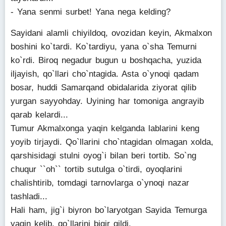
- Yana senmi surbet! Yana nega kelding?
Sayidani alamli chiyildoq, ovozidan keyin, Akmalxon
boshini ko`tardi. Ko`tardiyu, yana o`sha Temurni
ko`rdi. Biroq negadur bugun u boshqacha, yuzida
iljayish, qo`llari cho`ntagida. Asta o`ynoqi qadam
bosar, huddi Samarqand obidalarida ziyorat qilib
yurgan sayyohday. Uyining har tomoniga angrayib
qarab kelardi...
Tumur Akmalxonga yaqin kelganda lablarini keng
yoyib tirjaydi. Qo`llarini cho`ntagidan olmagan xolda,
qarshisidagi stulni oyog`i bilan beri tortib. So`ng
chuqur ``oh`` tortib sutulga o`tirdi, oyoqlarini
chalishtirib, tomdagi tarnovlarga o`ynoqi nazar
tashladi...
Hali ham, jig`i biyron bo`laryotgan Sayida Temurga
yaqin kelib, qo`llarini bigir qildi.