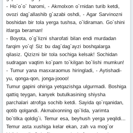
- Ho`o`o` haromi, - Akmolxon o`rnidan turib ketdi,
ovozi dag`allashib g`azabi oshdi, - Agar Sarvinozni
boshidan bir tola yerga tushsa, o`ldiraman. Go`shini
itlarga beraman!
- Boyota, o`g`lizni sharofati bilan endi murdadan
farqim yo`q! Siz bu dag`dag`ayzi boshqalarga
qilasiz. Qizizni bir tola sochiga kelsak! Sochidan
sudragan vaqtim ko`pam to`kilgan bo`lishi mumkun!
- Tumur yana masxaraomus hiringladi, - Aytishadi-
yu, qonga-qon, jonga-joooo!
Tumur gapini ohiriga yetqazishga ulgurmadi. Boshiga
qattiq teygan, kanyek butulkasining shiysha
parchalari atrofga sochib ketdi. Sayida qo`rqanidan,
qotib qolgandi. Akmalxonning qo`lida, yarimta
bo`tilka qoldig`i. Temur esa, beyhush yerga yeqildi...
Temur asta xushiga kelar ekan, zah va mog`or