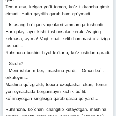
Temur esa, kelgan yo`li tomon, ko`z tikkancha qimir
etmadi. Hatto qayrilib qarab ham qo`ymadi.
- Istasang bo`lgan voqealarni ammamga tushuntir.
Har qalay, ayol kishi tushunsalar kerak. Aytging
kelmasa, aytma! Vaqti soati kelib hammasi o`z iziga
tushadi...
Ruhshona boshini hiyol ko`tarib, ko`z ostidan qaradi.
- Sizchi?
- Meni ishlarim bor, -mashina yurdi, - Omon bo`l,
erkatoyim...
Mashina qo`zg`aldi, tobora uzoqlashar ekan, Temur
yon oynachada borgansayin kichik bo`lib
ko`rinayotgan singlisiga qarab-qarab qo`yardi...
Ruhshona, ko`chani changitib ketayotgan, mashina