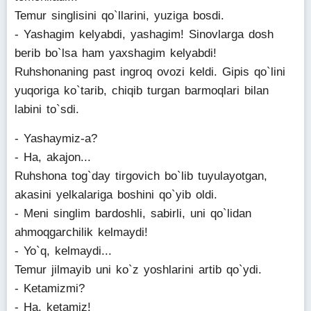
Temur singlisini qo`llarini, yuziga bosdi.
- Yashagim kelyabdi, yashagim! Sinovlarga dosh
berib bo`lsa ham yaxshagim kelyabdi!
Ruhshonaning past ingroq ovozi keldi. Gipis qo`lini
yuqoriga ko`tarib, chiqib turgan barmoqlari bilan
labini to`sdi.
- Yashaymiz-a?
- Ha, akajon...
Ruhshona tog`day tirgovich bo`lib tuyulayotgan,
akasini yelkalariga boshini qo`yib oldi.
- Meni singlim bardoshli, sabirli, uni qo`lidan
ahmoqgarchilik kelmaydi!
- Yo`q, kelmaydi...
Temur jilmayib uni ko`z yoshlarini artib qo`ydi.
- Ketamizmi?
- Ha, ketamiz!