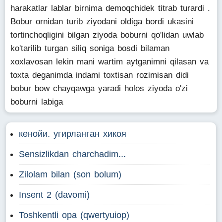
harakatlar lablar birnima demoqchidek titrab turardi .
Bobur ornidan turib ziyodani oldiga bordi ukasini
tortinchoqligini bilgan ziyoda boburni qo'lidan uwlab
ko'tarilib turgan siliq soniga bosdi bilaman
xoxlavosan lekin mani wartim aytganimni qilasan va
toxta deganimda indami toxtisan rozimisan didi
bobur bow chayqawga yaradi holos ziyoda o'zi
boburni labiga
кенойи. угирланган хикоя
Sensizlikdan charchadim...
Zilolam bilan (son bolum)
Insent 2 (davomi)
Toshkentli opa (qwertyuiop)