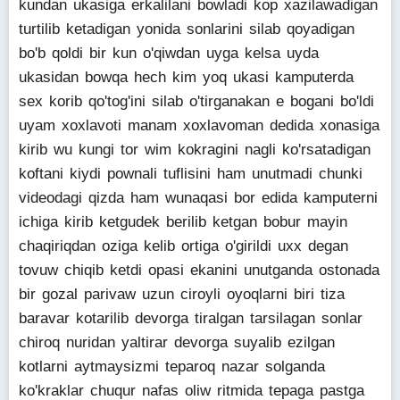
kundan ukasiga erkalilani bowladi kop xazilawadigan
turtilib ketadigan yonida sonlarini silab qoyadigan
bo'b qoldi bir kun o'qiwdan uyga kelsa uyda
ukasidan bowqa hech kim yoq ukasi kamputerda
sex korib qo'tog'ini silab o'tirganakan e bogani bo'ldi
uyam xoxlavoti manam xoxlavoman dedida xonasiga
kirib wu kungi tor wim kokragini nagli ko'rsatadigan
koftani kiydi pownali tuflisini ham unutmadi chunki
videodagi qizda ham wunaqasi bor edida kamputerni
ichiga kirib ketgudek berilib ketgan bobur mayin
chaqiriqdan oziga kelib ortiga o'girildi uxx degan
tovuw chiqib ketdi opasi ekanini unutganda ostonada
bir gozal parivaw uzun ciroyli oyoqlarni biri tiza
baravar kotarilib devorga tiralgan tarsilagan sonlar
chiroq nuridan yaltirar devorga suyalib ezilgan
kotlarni aytmaysizmi teparoq nazar solganda
ko'kraklar chuqur nafas oliw ritmida tepaga pastga