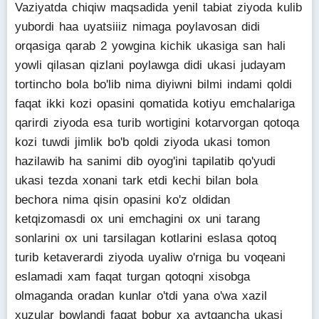
Vaziyatda chiqiw maqsadida yenil tabiat ziyoda kulib
yubordi haa uyatsiiiz nimaga poylavosan didi
orqasiga qarab 2 yowgina kichik ukasiga san hali
yowli qilasan qizlani poylawga didi ukasi judayam
tortincho bola bo'lib nima diyiwni bilmi indami qoldi
faqat ikki kozi opasini qomatida kotiyu emchalariga
qarirdi ziyoda esa turib wortigini kotarvorgan qotoqa
kozi tuwdi jimlik bo'b qoldi ziyoda ukasi tomon
hazilawib ha sanimi dib oyog'ini tapilatib qo'yudi
ukasi tezda xonani tark etdi kechi bilan bola
bechora nima qisin opasini ko'z oldidan
ketqizomasdi ox uni emchagini ox uni tarang
sonlarini ox uni tarsilagan kotlarini eslasa qotoq
turib ketaverardi ziyoda uyaliw o'rniga bu voqeani
eslamadi xam faqat turgan qotoqni xisobga
olmaganda oradan kunlar o'tdi yana o'wa xazil
xuzular bowlandi faqat bobur xa aytgancha ukasi