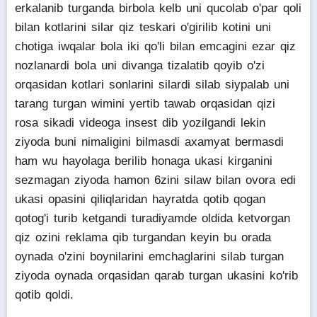
erkalanib turganda birbola kelb uni qucolab o'par qoli
bilan kotlarini silar qiz teskari o'girilib kotini uni
chotiga iwqalar bola iki qo'li bilan emcagini ezar qiz
nozlanardi bola uni divanga tizalatib qoyib o'zi
orqasidan kotlari sonlarini silardi silab siypalab uni
tarang turgan wimini yertib tawab orqasidan qizi
rosa sikadi videoga insest dib yozilgandi lekin
ziyoda buni nimaligini bilmasdi axamyat bermasdi
ham wu hayolaga berilib honaga ukasi kirganini
sezmagan ziyoda hamon 6zini silaw bilan ovora edi
ukasi opasini qiliqlaridan hayratda qotib qogan
qotog'i turib ketgandi turadiyamde oldida ketvorgan
qiz ozini reklama qib turgandan keyin bu orada
oynada o'zini boynilarini emchaglarini silab turgan
ziyoda oynada orqasidan qarab turgan ukasini ko'rib
qotib qoldi.