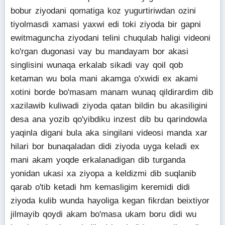
bobur ziyodani qomatiga koz yugurtiriwdan ozini
tiyolmasdi xamasi yaxwi edi toki ziyoda bir gapni
ewitmaguncha ziyodani telini chuqulab haligi videoni
ko'rgan dugonasi vay bu mandayam bor akasi
singlisini wunaqa erkalab sikadi vay qoil qob
ketaman wu bola mani akamga o'xwidi ex akami
xotini borde bo'masam manam wunaq qildirardim dib
xazilawib kuliwadi ziyoda qatan bildin bu akasiligini
desa ana yozib qo'yibdiku inzest dib bu qarindowla
yaqinla digani bula aka singilani videosi manda xar
hilari bor bunaqaladan didi ziyoda uyga keladi ex
mani akam yoqde erkalanadigan dib turganda
yonidan ukasi xa ziyopa a keldizmi dib suqlanib
qarab o'tib ketadi hm kemasligim keremidi didi
ziyoda kulib wunda hayoliga kegan fikrdan beixtiyor
jilmayib qoydi akam bo'masa ukam boru didi wu