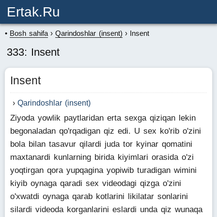
Ertak.ru
Bosh sahifa
Qarindoshlar (insent)
Insent
333: Insent
Insent
Qarindoshlar (insent)
Ziyoda yowlik paytlaridan erta sexga qiziqan lekin
begonaladan qo'rqadigan qiz edi. U sex ko'rib o'zini
bola bilan tasavur qilardi juda tor kyinar qomatini
maxtanardi kunlarning birida kiyimlari orasida o'zi
yoqtirgan qora yupqagina yopiwib turadigan wimini
kiyib oynaga qaradi sex videodagi qizga o'zini
o'xwatdi oynaga qarab kotlarini likilatar sonlarini
silardi videoda korganlarini eslardi unda qiz wunaqa