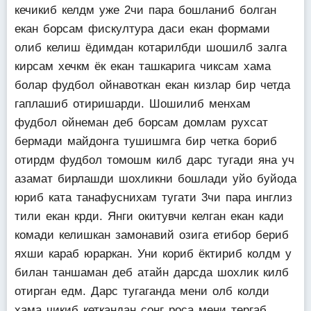
кечикиб келдм уже 2чи пара бошланиб болган
екан борсам фискултура даси екан формами
олиб келиш ёдимдан котарилбди шошилб залга
кирсам хечкм ёк екан ташкарига чиксам хама
болар фудбол ойнавоткан екан кизлар бир четда
гаплашиб отиришарди. Шошилиб менхам
фудбол ойнеман деб борсам домлам рухсат
бермади майдонга тушишмга бир четка бориб
отирдм фудбол томошм килб дарс тугади яна уч
азамат бирлашди шохликни бошлади уйо буйода
юриб ката танафуснихам тугати 3чи пара инглиз
тили екан крди. Янги окитувчи келган екан кади
комади келишкан замонавий озига етибор бериб
яхши караб юраркан. Уни кориб ёктириб колдм у
билан таншаман деб атайн дарсда шохлик килб
отирган едм. Дарс тугаганда мени олб колди
хама чикиб кеткандан сонг роса мени тергаб