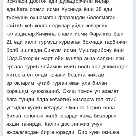
исмлари Достон еди дурадгорчили килар
еди.Ката опами исми Хуснида ёши 28 еди
турмуши охшамаган фарзандли бололмаган
кайтиб кеб колган едилар уйда чеварлик
килардилар.Кичкина опами исми Фарангиз ёши
21 еди хали турмуш курмаган бохчада тарбиячи
болб ишлерди.Синглм исми Муштарибону ёши
13да.Бахорни март ойи кунлар анча салкин ери
ертала туриб чойимни ичиб болб хар доимгидек
литсега ёл олдм кочани бошига чиксам
ортокларим кутиб турган екан ула билан
сорашдм кучоклашиб. Окиш томон уч азамат
ёлга тушди ёлда кетаётиб кизларга гап отиб
устидан кулиб кетарди. Окишка бориб бола
билан тополонг килб юрарди хама бизларни
яхши танирди. Калин достлигмиз учун
ажралмасдан бирга юрарди. Бир куни окишка