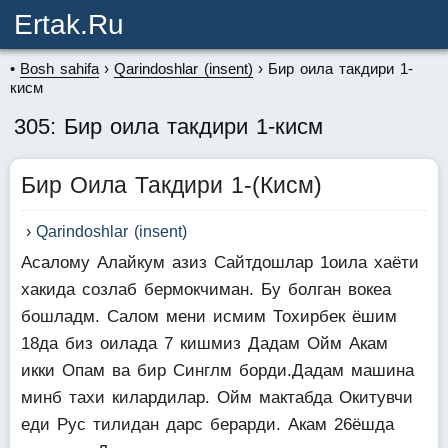
Ertak.ru
Bosh sahifa
Qarindoshlar (insent)
Бир оила такдири 1-
кисм
305: Бир оила такдири 1-кисм
Бир Оила Такдири 1-(Кисм)
Qarindoshlar (insent)
Асалому Алайкум азиз Сайтдошлар 1оила хаёти
хакида созлаб бермокчиман. Бу болган вокеа
бошладм. Салом мени исмим Тохирбек ёшим
18да биз оилада 7 кишмиз Дадам Ойм Акам
икки Опам ва бир Синглм борди.Дадам машина
минб тахи килардилар. Ойм мактабда Окитувчи
еди Рус тилидан дарс берарди. Акам 26ёшда