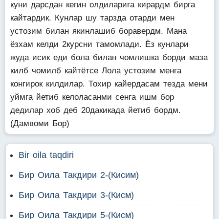
куни дарсдан кегин олдиларига кирардм бирга
кайтардик. Кунлар шу тарзда отарди мен
устозим билан якинлашиб боравердм. Мана
ёзхам келди 2курсни тамомлади. Ёз кунлари
жуда исик еди бола билан чомлишка борди маза
килб чомилб кайтётсе Лола устозим менга
конгирок килдилар. Тохир кайердасам тезда мени
уймга йетиб келоласанми сенга ишм бор
дедилар хоб деб 20дакикада йетиб бордм.
(Дамвоми Бор)
Bir oila taqdiri
Бир Оила Такдири 2-(Кисим)
Бир Оила Такдири 3-(Кисм)
Бир Оила Такдири 5-(Кисм)