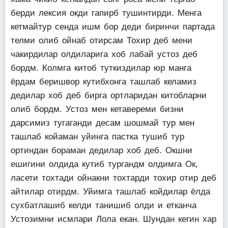
берди лексия окди гапирб тушинтирди. Менга
кетмайтур сенда ишм бор деди биринчи партада
телми олиб ойнаб отирсам Тохир деб мени
чакирдилар олдиларига хоб лабай устоз деб
бордм. Колмга китоб туткиздилар юр манга
ёрдам беришвор кутибхонга ташлаб келамиз
дедилар хоб деб бирга ортларидан китобларни
олиб бордм. Устоз мен кетавереми бизни
дарсимиз тугаганди десам шошмай тур мен
ташлаб койаман уйинга пастка тушиб тур
ортиндан бораман дедилар хоб деб. Окшни
ешигини олдида кутиб тургандм олдимга Ок,
ласети тохтади ойнакни тохтарди тохир отир деб
айтилар отирдм. Уйимга ташлаб койдилар ёлда
сухбатлашиб келди танишиб олди и етканча
Устозимни исмлари Лола екан. Шундан кегин хар