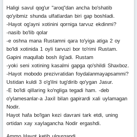
Haligi savul qog'ur "aroq"dan ancha bo'shatib
qo'yibmiz shunda ulfatlardan biri gap boshladi.
-Hayot og'ayni xotinini qorniga tarvuz ekdinmi?
-nasib bo'lib qolar
-e oshna mana Rustamni qara to'yiga atiga 2 oy
bo'ldi xotinida 1 oyli tarvuzi bor to'rimi Rustam.
Gapini maqullab bosh ilg'adi. Rustam
-yoki seni xotining kasalmi gapga qo'shildi Shaxboz.
-Hayot mobodo prezivratidan foydalanmayapsammi?
Ustidan kuldi 3 o'g'ilni tug'dirib qo'ygan Jasur.
-E bo'ldi qillaring ko'ngliga tegadi ham. -deb
o'ylamesanlar-a Jaxil bilan gapirardi xali uylamagan
Nodir.
Hayot hafa bo'lgan kezi davrani tark etdi, uning
ortidan xay xaylagancha Nodir ergashdi.
Ammo Hayot ketib ulgurgandi.