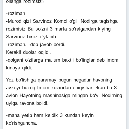
olishga rozimsiz?
-roziman
-Murod qizi Sarvinoz Komol o'g'li Nodirga tegishga
rozimisiz Bu so'zni 3 marta so'ralgandan kiying
Sarvinoz biroz o'ylanib
-roziman. -deb javob berdi.
Kerakli duolar oqildi.
-qolgani o'zilarga ma'lum baxtli bo'linglar deb imom
kinoya qildi.
Yoz bo'lishiga qaramay bugun negadur havoning
avzoyi buzuq Imom xuziridan chiqishar ekan bu 3
avlon Hayotning mashinasiga mingan ko'yi Nodirning
uyiga ravona bo'ldi.
-mana yetib ham keldik 3 kundan keyin
ko'rishguncha.