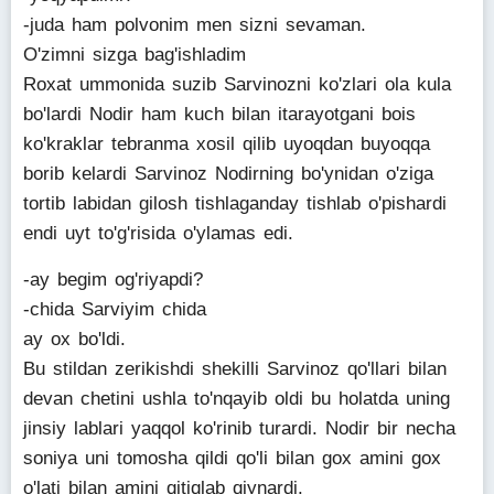
-juda ham polvonim men sizni sevaman.
O'zimni sizga bag'ishladim
Roxat ummonida suzib Sarvinozni ko'zlari ola kula
bo'lardi Nodir ham kuch bilan itarayotgani bois
ko'kraklar tebranma xosil qilib uyoqdan buyoqqa
borib kelardi Sarvinoz Nodirning bo'ynidan o'ziga
tortib labidan gilosh tishlaganday tishlab o'pishardi
endi uyt to'g'risida o'ylamas edi.
-ay begim og'riyapdi?
-chida Sarviyim chida
ay ox bo'ldi.
Bu stildan zerikishdi shekilli Sarvinoz qo'llari bilan
devan chetini ushla to'nqayib oldi bu holatda uning
jinsiy lablari yaqqol ko'rinib turardi. Nodir bir necha
soniya uni tomosha qildi qo'li bilan gox amini gox
o'lati bilan amini qitiqlab qiynardi.