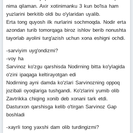
nima qilaman. Axir xotinimanku 3 kun bo'lsa ham
yuzlarini berkitib oldi bu o'ylaridan uyalib.
Erta tong quyosh ilk nurlarini sochmoqda. Nodir erta
azondan turib tomorqaga biroz ishlov berib nonushta
tayorlab ayolini turg'azish uchun xona eshigni ochdi.
-sarviyim uyg'ondizmi?
-voy ha
Sarvinoz ko'zgu qarshisda Nodirning bitta ko'ylagida
o'zini ipaqaga keltirayotgan edi
Nodirning ayni damda ko'zlari Sarvinozning oppoq
jozibali oyoqlariga tushgandi. Ko'zlarini yumib olib
Zavtrikka chiqing xonib deb xonani tark etdi.
Dasturxon qarshisga kelib o'tirgan Sarvinoz Gap
boshladi
-xayrli tong yaxshi dam olib turdingizmi?