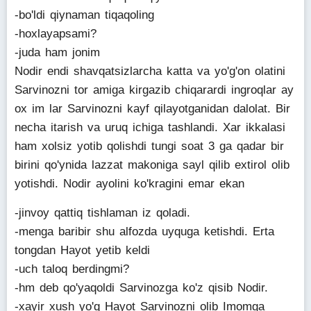
-bo'ldi qiynaman tiqaqoling
-hoxlayapsami?
-juda ham jonim
Nodir endi shavqatsizlarcha katta va yo'g'on olatini
Sarvinozni tor amiga kirgazib chiqarardi ingroqlar ay
ox im lar Sarvinozni kayf qilayotganidan dalolat. Bir
necha itarish va uruq ichiga tashlandi. Xar ikkalasi
ham xolsiz yotib qolishdi tungi soat 3 ga qadar bir
birini qo'ynida lazzat makoniga sayl qilib extirol olib
yotishdi. Nodir ayolini ko'kragini emar ekan
-jinvoy qattiq tishlaman iz qoladi.
-menga baribir shu alfozda uyquga ketishdi. Erta
tongdan Hayot yetib keldi
-uch taloq berdingmi?
-hm deb qo'yaqoldi Sarvinozga ko'z qisib Nodir.
-xayir xush yo'q Hayot Sarvinozni olib Imomga