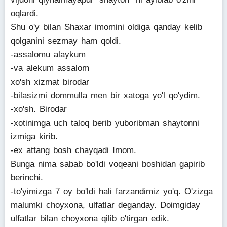
oqlardi.
Shu o'y bilan Shaxar imomini oldiga qanday kelib
qolganini sezmay ham qoldi.
-assalomu alaykum
-va alekum assalom
xo'sh xizmat birodar
-bilasizmi dommulla men bir xatoga yo'l qo'ydim.
-xo'sh. Birodar
-xotinimga uch taloq berib yuboribman shaytonni
izmiga kirib.
-ex attang bosh chayqadi Imom.
Bunga nima sabab bo'ldi voqeani boshidan gapirib
berinchi.
-to'yimizga 7 oy bo'ldi hali farzandimiz yo'q. O'zizga
malumki choyxona, ulfatlar deganday. Doimgiday
ulfatlar bilan choyxona qilib o'tirgan edik.