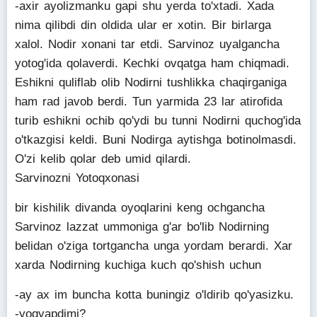
-axir ayolizmanku gapi shu yerda to'xtadi. Xada
nima qilibdi din oldida ular er xotin. Bir birlarga
xalol. Nodir xonani tar etdi. Sarvinoz uyalgancha
yotog'ida qolaverdi. Kechki ovqatga ham chiqmadi.
Eshikni quliflab olib Nodirni tushlikka chaqirganiga
ham rad javob berdi. Tun yarmida 23 lar atirofida
turib eshikni ochib qo'ydi bu tunni Nodirni quchog'ida
o'tkazgisi keldi. Buni Nodirga aytishga botinolmasdi.
O'zi kelib qolar deb umid qilardi.
Sarvinozni Yotoqxonasi
bir kishilik divanda oyoqlarini keng ochgancha
Sarvinoz lazzat ummoniga g'ar bo'lib Nodirning
belidan o'ziga tortgancha unga yordam berardi. Xar
xarda Nodirning kuchiga kuch qo'shish uchun
-ay ax im buncha kotta buningiz o'ldirib qo'yasizku.
-yoqyapdimi?