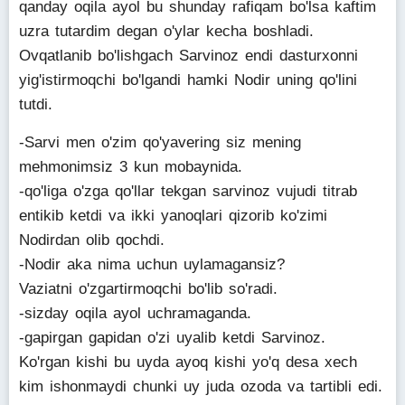
qanday oqila ayol bu shunday rafiqam bo'lsa kaftim
uzra tutardim degan o'ylar kecha boshladi.
Ovqatlanib bo'lishgach Sarvinoz endi dasturxonni
yig'istirmoqchi bo'lgandi hamki Nodir uning qo'lini
tutdi.
-Sarvi men o'zim qo'yavering siz mening
mehmonimsiz 3 kun mobaynida.
-qo'liga o'zga qo'llar tekgan sarvinoz vujudi titrab
entikib ketdi va ikki yanoqlari qizorib ko'zimi
Nodirdan olib qochdi.
-Nodir aka nima uchun uylamagansiz?
Vaziatni o'zgartirmoqchi bo'lib so'radi.
-sizday oqila ayol uchramaganda.
-gapirgan gapidan o'zi uyalib ketdi Sarvinoz.
Ko'rgan kishi bu uyda ayoq kishi yo'q desa xech
kim ishonmaydi chunki uy juda ozoda va tartibli edi.