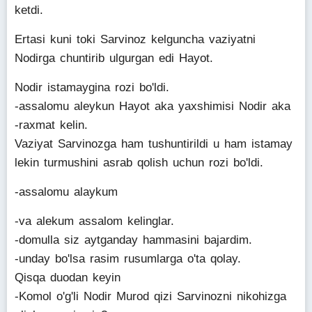
ketdi.
Ertasi kuni toki Sarvinoz kelguncha vaziyatni
Nodirga chuntirib ulgurgan edi Hayot.
Nodir istamaygina rozi bo'ldi.
-assalomu aleykun Hayot aka yaxshimisi Nodir aka
-raxmat kelin.
Vaziyat Sarvinozga ham tushuntirildi u ham istamay
lekin turmushini asrab qolish uchun rozi bo'ldi.
-assalomu alaykum
-va alekum assalom kelinglar.
-domulla siz aytganday hammasini bajardim.
-unday bo'lsa rasim rusumlarga o'ta qolay.
Qisqa duodan keyin
-Komol o'g'li Nodir Murod qizi Sarvinozni nikohizga