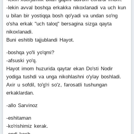
-lekin avval boshqa erkakka nikoxlanadi va uch kun
u bilan bir yostiqqa bosh qo'yadi va undan so'ng
o'sha erkak "uch taloq" bersagina sizga qayta
nikoxlanadi.
Buni eshitib tajjublandi Hayot.
-boshqa yo'li yo'qmi?
-afsuski yo'q.
Hayot imom huzurida qaytar ekan Do'sti Nodir
yodiga tushdi va unga nikohlashni o'ylay boshladi.
Axir u sofdil, to'g'ri so'z, farosatli tushungan
erkaklardan.
-allo Sarvinoz
-eshitaman
-ko'rishimiz kerak.