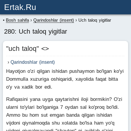
Ertak.ru
Bosh sahifa
Qarindoshlar (insent)
Uch taloq yigitlar
280: Uch taloq yigitlar
"uch taloq" <
>
Qarindoshlar (insent)
Hayotjon o'zi qilgan ishidan pushaymon bo'lgan ko'yi
Dommulla xuzuriga oshiqaridi, xayolida faqat bitta
o'y va xadik bor edi.
Rafiqasini yana uyga qaytarishni iloji bormikin? O'zi
ularni to'ylari bo'lganiga 7 oydan sal ko'proq bo'ldi.
Ammo bu hom sut emgan banda qilgan ishidan
vijdoni qiynalmoqda shu xolatda bo'lsa ham yo'q
vijdoni qiynalmayapdi "shayton" ni ayiblab o'zini