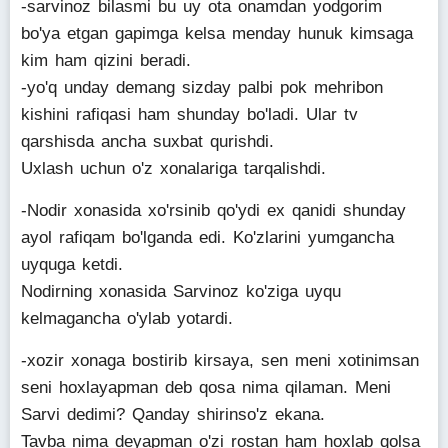
-sarvinoz bilasmi bu uy ota onamdan yodgorim
bo'ya etgan gapimga kelsa menday hunuk kimsaga
kim ham qizini beradi.
-yo'q unday demang sizday palbi pok mehribon
kishini rafiqasi ham shunday bo'ladi. Ular tv
qarshisda ancha suxbat qurishdi.
Uxlash uchun o'z xonalariga tarqalishdi.
-Nodir xonasida xo'rsinib qo'ydi ex qanidi shunday
ayol rafiqam bo'lganda edi. Ko'zlarini yumgancha
uyquga ketdi.
Nodirning xonasida Sarvinoz ko'ziga uyqu
kelmagancha o'ylab yotardi.
-xozir xonaga bostirib kirsaya, sen meni xotinimsan
seni hoxlayapman deb qosa nima qilaman. Meni
Sarvi dedimi? Qanday shirinso'z ekana.
Tavba nima deyapman o'zi rostan ham hoxlab qolsa