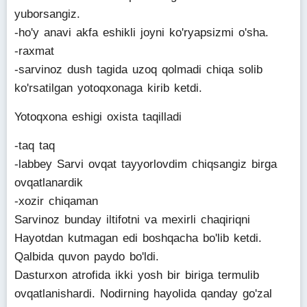
yuborsangiz.
-ho'y anavi akfa eshikli joyni ko'ryapsizmi o'sha.
-raxmat
-sarvinoz dush tagida uzoq qolmadi chiqa solib
ko'rsatilgan yotoqxonaga kirib ketdi.
Yotoqxona eshigi oxista taqilladi
-taq taq
-labbey Sarvi ovqat tayyorlovdim chiqsangiz birga
ovqatlanardik
-xozir chiqaman
Sarvinoz bunday iltifotni va mexirli chaqiriqni
Hayotdan kutmagan edi boshqacha bo'lib ketdi.
Qalbida quvon paydo bo'ldi.
Dasturxon atrofida ikki yosh bir biriga termulib
ovqatlanishardi. Nodirning hayolida qanday go'zal