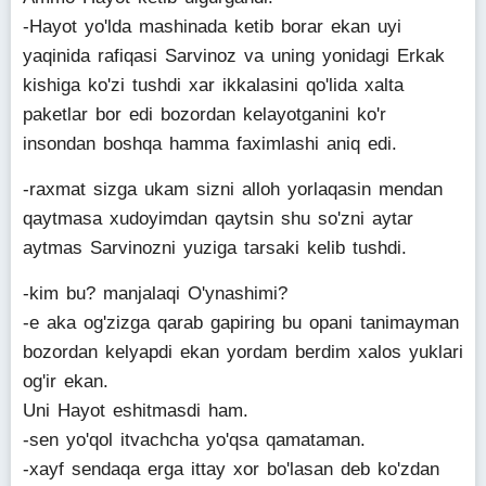
-Hayot yo'lda mashinada ketib borar ekan uyi
yaqinida rafiqasi Sarvinoz va uning yonidagi Erkak
kishiga ko'zi tushdi xar ikkalasini qo'lida xalta
paketlar bor edi bozordan kelayotganini ko'r
insondan boshqa hamma faximlashi aniq edi.
-raxmat sizga ukam sizni alloh yorlaqasin mendan
qaytmasa xudoyimdan qaytsin shu so'zni aytar
aytmas Sarvinozni yuziga tarsaki kelib tushdi.
-kim bu? manjalaqi O'ynashimi?
-e aka og'zizga qarab gapiring bu opani tanimayman
bozordan kelyapdi ekan yordam berdim xalos yuklari
og'ir ekan.
Uni Hayot eshitmasdi ham.
-sen yo'qol itvachcha yo'qsa qamataman.
-xayf sendaqa erga ittay xor bo'lasan deb ko'zdan