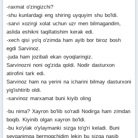
-raxmat o'zingizchi?
-shu kunlardagi eng shiring uyquyim shu bo'ldi.
-sarvi xozirgi xolat uchun uzr men bilmagandim,
aslida eshikni taqillatishim kerak edi.
-xech qisi yo'q o'zimda ham ayib bor biroz bosh
egdi Sarvinoz.
-juda ham jozibali ekan oyoqlaringiz.
Sarvinozni noni og'zida qoldi. Nodir dasturxon
atirofini tark edi.
Sarvinoz ham na yerini na icharini bilmay dasturxoni
yig'ishtirib oldi.
-sarvinoz marxamat buni kiyib oling
-bu nima? Xayron bo'lib so'radi Nodirga ham zimdan
boqib. Kiyinib olgan xayron bo'ldi.
-bu ko'ylak o'ylaymanki sizga to'g'ri keladi. Buni
sevganimga bermoqchidim lekin bu sizga nasib