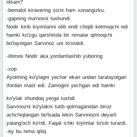
olsam?
-bemalol kiravering sizni ham xonangizku.
-gapning ma'nosni tushundi.
Nodir kirib kiyimlarini olib endi chiqib ketmoqchi edi
hamki ko'zgu qarshisda bir nimalar qilmoqchi
bo'layotgan Sarvinoz uni to'xtatdi.
-iltimos Nodir aka yordamlashib yuboring
-xop
Ayolining ko'ylagni yechar ekan undan taralayotgan
ifordan mast edi. Zamogini yechgan edi hamki
ko'ylak shundoq yerga tushdi
Sarvinozni ko'ylakni tutib qolmaganidan biroz
achchiqlangan bo'lsada lekin Sarvinozni deyarli
yalang'och ko'rdi. Faqat ichki kiyimlar to'sib turardi.
-ey bu nima qiliq