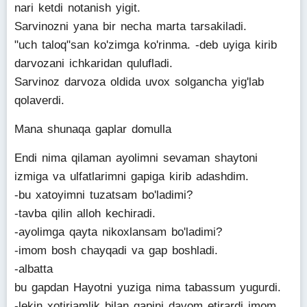
nari ketdi notanish yigit.
Sarvinozni yana bir necha marta tarsakiladi.
"uch taloq"san ko'zimga ko'rinma. -deb uyiga kirib
darvozani ichkaridan qulufladi.
Sarvinoz darvoza oldida uvox solgancha yig'lab
qolaverdi.
Mana shunaqa gaplar domulla
Endi nima qilaman ayolimni sevaman shaytoni
izmiga va ulfatlarimni gapiga kirib adashdim.
-bu xatoyimni tuzatsam bo'ladimi?
-tavba qilin alloh kechiradi.
-ayolimga qayta nikoxlansam bo'ladimi?
-imom bosh chayqadi va gap boshladi.
-albatta
bu gapdan Hayotni yuziga nima tabassum yugurdi.
-lekin xotirjamlik bilan gapini davom etirardi imom.