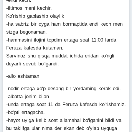
-endi kech.
-iltimos meni kechir.
Ko'rishib gaplashib olaylik
-ha sabriz bir oyga ham bormaptida endi kech men
sizga begonaman.
-hammasini ilojini topdim ertaga soat 11:00 larda
Feruza kafesda kutaman.
Sarvinoz shu qisqa muddat ichida eridan ko'ngli
deyarli sovub bo'lgandi.
-allo eshtaman
-nodir ertaga xo'p desang bir yordaming kerak edi.
-albatta jonim bilan
-unda ertaga soat 11 da Feruza kafesda ko'rishamiz.
-bo'pti ertagacha.
-hayot uyiga kelib soat allamahal bo'lganini bildi va
bu taklifga ular nima der ekan deb o'ylab uyquga