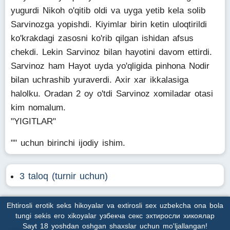
yugurdi Nikoh o'qitib oldi va uyga yetib kela solib
Sarvinozga yopishdi. Kiyimlar birin ketin uloqtirildi
ko'krakdagi zasosni ko'rib qilgan ishidan afsus
chekdi. Lekin Sarvinoz bilan hayotini davom ettirdi.
Sarvinoz ham Hayot uyda yo'qligida pinhona Nodir
bilan uchrashib yuraverdi. Axir xar ikkalasiga
halolku. Oradan 2 oy o'tdi Sarvinoz xomiladar otasi
kim nomalum.
"YIGITLAR"
"" uchun birinchi ijodiy ishim.
3 taloq (turnir uchun)
Ehtirosli erotik seks hikoyalar va extirosli sex uzbekcha ona bola
tungi sekis ero xikoyalar узбекча секс эхтиросли хикоялар
Sayt 18 yoshdan oshgan shaxslar uchun mo'ljallangan!