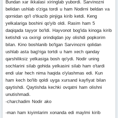
Bundan xar ikkalasi xiringlab yubordi. Sarvinozni
belidan ushlab o'ziga tordi u ham Nodirni beldan va
qornidan qo'l o'tkazib pinjiga kirib ketdi. Keng
yelkalariga boshini qo'yib oldi. Rasim ham 5
daqiqada tayyor bo'ldi. Hayvonot bog'ida kinoga kirib
ketishdi va oxirigi orindiqdan joy olishdi popkorim
bilan. Kino boshlanib bo'lgan Sarvinozni qolidan
ushlab asta bag'riga tortdi u ham xech qanday
qarshiliksiz yelkasiga bosh qo'ydi. Nodir uning
sochlarini silab gohida yelkasini silab ham o'tardi
endi ular hech nima haqida o'ylashmas edi. Kun
ham kech bo'lib qoldi uyga xursand kayfiyat bilan
qaytishdi. Qaytishda kechki ovqatni ham olishni
unutishmadi.
-charchadim Nodir ako
-man ham kiyimlarim xonanda edi maylmi kirib