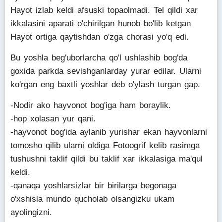
Hayot izlab keldi afsuski topaolmadi. Tel qildi xar
ikkalasini aparati o'chirilgan hunob bo'lib ketgan
Hayot ortiga qaytishdan o'zga chorasi yo'q edi.
Bu yoshla beg'uborlarcha qo'l ushlashib bog'da
goxida parkda sevishganlarday yurar edilar. Ularni
ko'rgan eng baxtli yoshlar deb o'ylash turgan gap.
-Nodir ako hayvonot bog'iga ham boraylik.
-hop xolasan yur qani.
-hayvonot bog'ida aylanib yurishar ekan hayvonlarni
tomosho qilib ularni oldiga Fotoogrif kelib rasimga
tushushni taklif qildi bu taklif xar ikkalasiga ma'qul
keldi.
-qanaqa yoshlarsizlar bir birilarga begonaga
o'xshisla mundo qucholab olsangizku ukam
ayolingizni.