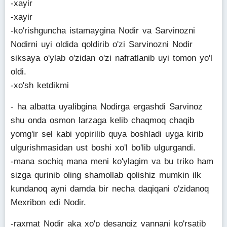
-xayir
-xayir
-ko'rishguncha istamaygina Nodir va Sarvinozni
Nodirni uyi oldida qoldirib o'zi Sarvinozni Nodir
siksaya o'ylab o'zidan o'zi nafratlanib uyi tomon yo'l
oldi.
-xo'sh ketdikmi
- ha albatta uyalibgina Nodirga ergashdi Sarvinoz
shu onda osmon larzaga kelib chaqmoq chaqib
yomg'ir sel kabi yopirilib quya boshladi uyga kirib
ulgurishmasidan ust boshi xo'l bo'lib ulgurgandi.
-mana sochiq mana meni ko'ylagim va bu triko ham
sizga qurinib oling shamollab qolishiz mumkin ilk
kundanoq ayni damda bir necha daqiqani o'zidanoq
Mexribon edi Nodir.
-raxmat Nodir aka xo'p desangiz vannani ko'rsatib