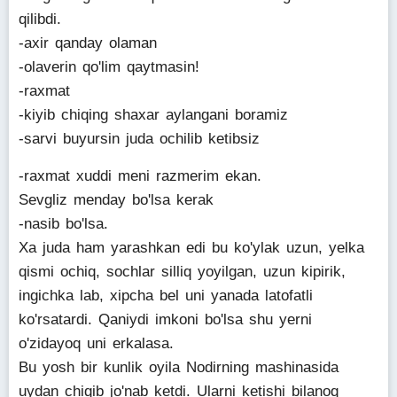
qilibdi.
-axir qanday olaman
-olaverin qo'lim qaytmasin!
-raxmat
-kiyib chiqing shaxar aylangani boramiz
-sarvi buyursin juda ochilib ketibsiz
-raxmat xuddi meni razmerim ekan.
Sevgliz menday bo'lsa kerak
-nasib bo'lsa.
Xa juda ham yarashkan edi bu ko'ylak uzun, yelka
qismi ochiq, sochlar silliq yoyilgan, uzun kipirik,
ingichka lab, xipcha bel uni yanada latofatli
ko'rsatardi. Qaniydi imkoni bo'lsa shu yerni
o'zidayoq uni erkalasa.
Bu yosh bir kunlik oyila Nodirning mashinasida
uydan chiqib jo'nab ketdi. Ularni ketishi bilanoq