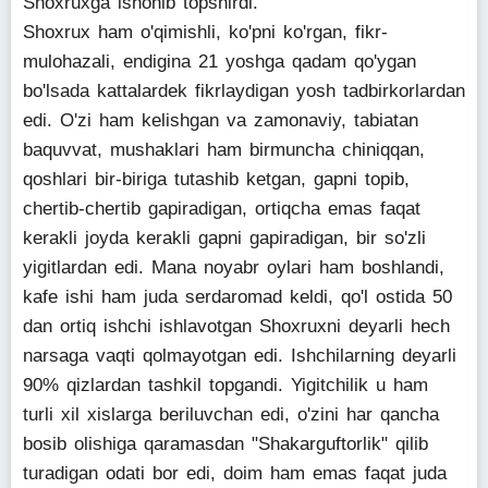
Shoxruxga ishonib topshirdi.
Shoxrux ham o'qimishli, ko'pni ko'rgan, fikr-
mulohazali, endigina 21 yoshga qadam qo'ygan
bo'lsada kattalardek fikrlaydigan yosh tadbirkorlardan
edi. O'zi ham kelishgan va zamonaviy, tabiatan
baquvvat, mushaklari ham birmuncha chiniqqan,
qoshlari bir-biriga tutashib ketgan, gapni topib,
chertib-chertib gapiradigan, ortiqcha emas faqat
kerakli joyda kerakli gapni gapiradigan, bir so'zli
yigitlardan edi. Mana noyabr oylari ham boshlandi,
kafe ishi ham juda serdaromad keldi, qo'l ostida 50
dan ortiq ishchi ishlavotgan Shoxruxni deyarli hech
narsaga vaqti qolmayotgan edi. Ishchilarning deyarli
90% qizlardan tashkil topgandi. Yigitchilik u ham
turli xil xislarga beriluvchan edi, o'zini har qancha
bosib olishiga qaramasdan "Shakarguftorlik" qilib
turadigan odati bor edi, doim ham emas faqat juda