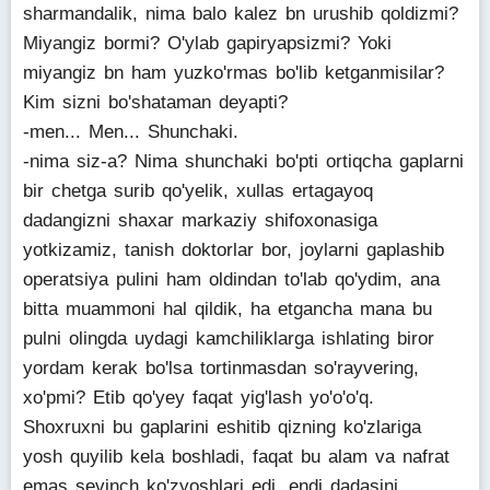
sharmandalik, nima balo kalez bn urushib qoldizmi?
Miyangiz bormi? O'ylab gapiryapsizmi? Yoki
miyangiz bn ham yuzko'rmas bo'lib ketganmisilar?
Kim sizni bo'shataman deyapti?
-men... Men... Shunchaki.
-nima siz-a? Nima shunchaki bo'pti ortiqcha gaplarni
bir chetga surib qo'yelik, xullas ertagayoq
dadangizni shaxar markaziy shifoxonasiga
yotkizamiz, tanish doktorlar bor, joylarni gaplashib
operatsiya pulini ham oldindan to'lab qo'ydim, ana
bitta muammoni hal qildik, ha etgancha mana bu
pulni olingda uydagi kamchiliklarga ishlating biror
yordam kerak bo'lsa tortinmasdan so'rayvering,
xo'pmi? Etib qo'yey faqat yig'lash yo'o'o'q.
Shoxruxni bu gaplarini eshitib qizning ko'zlariga
yosh quyilib kela boshladi, faqat bu alam va nafrat
emas sevinch ko'zyoshlari edi, endi dadasini