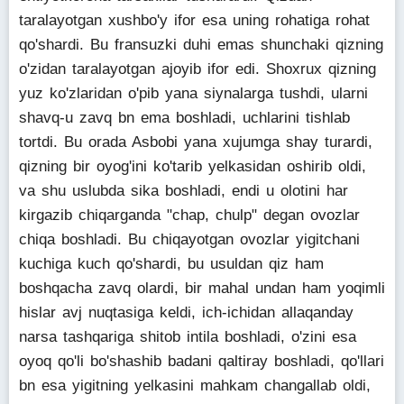
taralayotgan xushbo'y ifor esa uning rohatiga rohat
qo'shardi. Bu fransuzki duhi emas shunchaki qizning
o'zidan taralayotgan ajoyib ifor edi. Shoxrux qizning
yuz ko'zlaridan o'pib yana siynalarga tushdi, ularni
shavq-u zavq bn ema boshladi, uchlarini tishlab
tortdi. Bu orada Asbobi yana xujumga shay turardi,
qizning bir oyog'ini ko'tarib yelkasidan oshirib oldi,
va shu uslubda sika boshladi, endi u olotini har
kirgazib chiqarganda "chap, chulp" degan ovozlar
chiqa boshladi. Bu chiqayotgan ovozlar yigitchani
kuchiga kuch qo'shardi, bu usuldan qiz ham
boshqacha zavq olardi, bir mahal undan ham yoqimli
hislar avj nuqtasiga keldi, ich-ichidan allaqanday
narsa tashqariga shitob intila boshladi, o'zini esa
oyoq qo'li bo'shashib badani qaltiray boshladi, qo'llari
bn esa yigitning yelkasini mahkam changallab oldi,