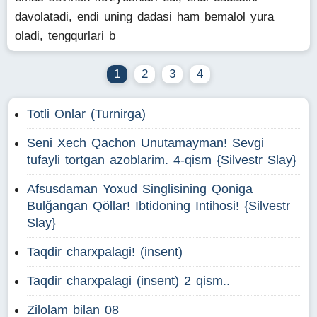
davolatadi, endi uning dadasi ham bemalol yura
oladi, tengqurlari b
1
2
3
4
Totli Onlar (Turnirga)
Seni Xech Qachon Unutamayman! Sevgi
tufayli tortgan azoblarim. 4-qism {Silvestr Slay}
Afsusdaman Yoxud Singlisining Qoniga
Bulğangan Qöllar! Ibtidoning Intihosi! {Silvestr
Slay}
Taqdir charxpalagi! (insent)
Taqdir charxpalagi (insent) 2 qism..
Zilolam bilan 08