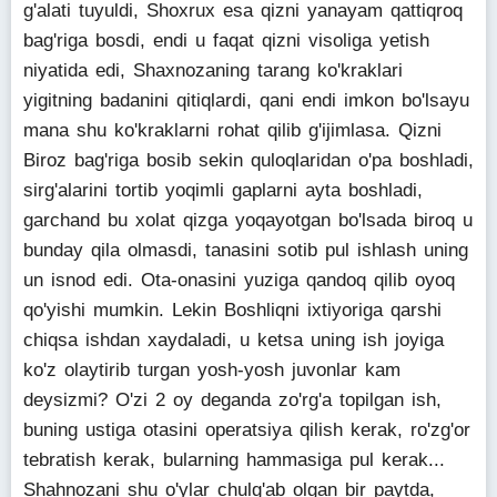
g'alati tuyuldi, Shoxrux esa qizni yanayam qattiqroq
bag'riga bosdi, endi u faqat qizni visoliga yetish
niyatida edi, Shaxnozaning tarang ko'kraklari
yigitning badanini qitiqlardi, qani endi imkon bo'lsayu
mana shu ko'kraklarni rohat qilib g'ijimlasa. Qizni
Biroz bag'riga bosib sekin quloqlaridan o'pa boshladi,
sirg'alarini tortib yoqimli gaplarni ayta boshladi,
garchand bu xolat qizga yoqayotgan bo'lsada biroq u
bunday qila olmasdi, tanasini sotib pul ishlash uning
un isnod edi. Ota-onasini yuziga qandoq qilib oyoq
qo'yishi mumkin. Lekin Boshliqni ixtiyoriga qarshi
chiqsa ishdan xaydaladi, u ketsa uning ish joyiga
ko'z olaytirib turgan yosh-yosh juvonlar kam
deysizmi? O'zi 2 oy deganda zo'rg'a topilgan ish,
buning ustiga otasini operatsiya qilish kerak, ro'zg'or
tebratish kerak, bularning hammasiga pul kerak...
Shahnozani shu o'ylar chulg'ab olgan bir paytda,