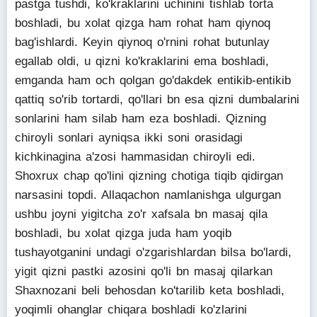
pastga tushdi, ko'kraklarini uchinini tishlab torta
boshladi, bu xolat qizga ham rohat ham qiynoq
bag'ishlardi. Keyin qiynoq o'rnini rohat butunlay
egallab oldi, u qizni ko'kraklarini ema boshladi,
emganda ham och qolgan go'dakdek entikib-entikib
qattiq so'rib tortardi, qo'llari bn esa qizni dumbalarini
sonlarini ham silab ham eza boshladi. Qizning
chiroyli sonlari ayniqsa ikki soni orasidagi
kichkinagina a'zosi hammasidan chiroyli edi.
Shoxrux chap qo'lini qizning chotiga tiqib qidirgan
narsasini topdi. Allaqachon namlanishga ulgurgan
ushbu joyni yigitcha zo'r xafsala bn masaj qila
boshladi, bu xolat qizga juda ham yoqib
tushayotganini undagi o'zgarishlardan bilsa bo'lardi,
yigit qizni pastki azosini qo'li bn masaj qilarkan
Shaxnozani beli behosdan ko'tarilib keta boshladi,
yoqimli ohanglar chiqara boshladi ko'zlarini