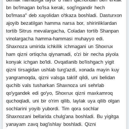
bn bo'lmagan bo'lsa kerak, sog'ingandir hech
bo'lmasa" deb xayolidan o'tkaza boshladi. Dasturxon
ajoyib bezatilgan hamma narsa bor, shirinliklardan
tortib Sitrus mevalargacha, Coladan tortib Shanpan
vinolargacha hamma-hammasi muhayyo edi.
Shaxnoza umirida ichkilik ichmagani un Shoxrux
ham qizni ortiqcha qiynamadi, o'zi bir necha piyola
konyak ichgan bo'ldi. Ovqatlanib bo'lishgach yigit
qizni tirsagidan ushlab turg'azdi, xonada mayin kuy
yangramoqda, qizni valsga taklif qildi, uni belidan
quchib vals tusharkan Shaxnoza uni sehrlab
qo'ygandek edi go'yo, Shoxrux qizni maxkamroq
quchoqladi, uni bir o'rim qilib, laylak uya qilib olgan
sochlarini yoyib yubordi. Tim qora sochlar
Shaxnozani bellarida chulg'ana boshladi. Bu yigitga
yanayam zavq bag'ishlay boshladi. Qizni