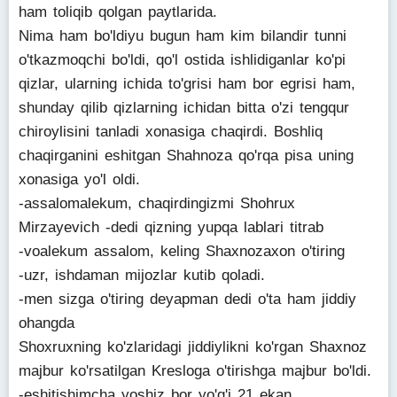
ham toliqib qolgan paytlarida.
Nima ham bo'ldiyu bugun ham kim bilandir tunni
o'tkazmoqchi bo'ldi, qo'l ostida ishlidiganlar ko'pi
qizlar, ularning ichida to'grisi ham bor egrisi ham,
shunday qilib qizlarning ichidan bitta o'zi tengqur
chiroylisini tanladi xonasiga chaqirdi. Boshliq
chaqirganini eshitgan Shahnoza qo'rqa pisa uning
xonasiga yo'l oldi.
-assalomalekum, chaqirdingizmi Shohrux
Mirzayevich -dedi qizning yupqa lablari titrab
-voalekum assalom, keling Shaxnozaxon o'tiring
-uzr, ishdaman mijozlar kutib qoladi.
-men sizga o'tiring deyapman dedi o'ta ham jiddiy
ohangda
Shoxruxning ko'zlaridagi jiddiylikni ko'rgan Shaxnoz
majbur ko'rsatilgan Kresloga o'tirishga majbur bo'ldi.
-eshitishimcha yoshiz bor yo'g'i 21 ekan