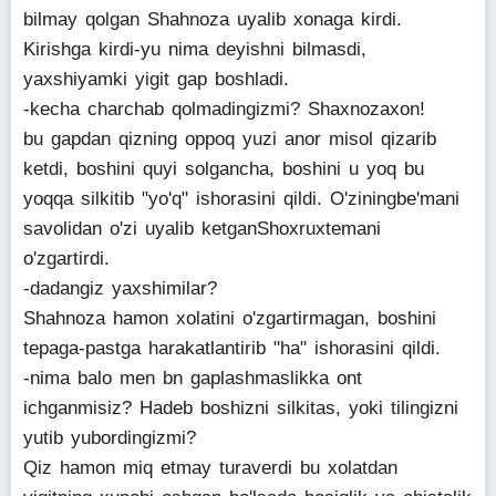
bilmay qolgan Shahnoza uyalib xonaga kirdi.
Kirishga kirdi-yu nima deyishni bilmasdi,
yaxshiyamki yigit gap boshladi.
-kecha charchab qolmadingizmi? Shaxnozaxon!
bu gapdan qizning oppoq yuzi anor misol qizarib
ketdi, boshini quyi solgancha, boshini u yoq bu
yoqqa silkitib "yo'q" ishorasini qildi. O'ziningbe'mani
savolidan o'zi uyalib ketganShoxruxtemani
o'zgartirdi.
-dadangiz yaxshimilar?
Shahnoza hamon xolatini o'zgartirmagan, boshini
tepaga-pastga harakatlantirib "ha" ishorasini qildi.
-nima balo men bn gaplashmaslikka ont
ichganmisiz? Hadeb boshizni silkitas, yoki tilingizni
yutib yubordingizmi?
Qiz hamon miq etmay turaverdi bu xolatdan