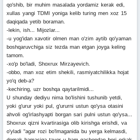
qo'shib, bir muhim masalada yordamiz kerak edi,
xullas yangi TDMI yoniga kelib turing men xoz 15
daqiqada yetib boraman.
-lekin, ish... Mijozlar...
-u yog'idan xavotir olmen man o'zim aytib qo'yaman
boshqaruvchiga siz tezda man etgan joyga keling
tamom.
-xo'p bo'ladi, Shoxrux Mirzayevich.
-obbo, man xoz etim shekili, rasmiyatchilikka hojat
yo'q deb-a?
-kechiring, uzr boshqa qaytarilmidi...
U shunday dediyu nima bo'lishini tushunib yetdi,
yoki g'urur yoki pul, g'ururni ustun qo'ysa otasini
ahvoli og'irlashyapti borgan sari pulni ustun qo'ysa...
Shoxrux qizni kvartirasiga olib kirishga erishdi, va
o'yladi "agar rozi bo'lmaganida bu yerga kelmasdi,
demak hamasiga tayor u ham qachondan beri erkak