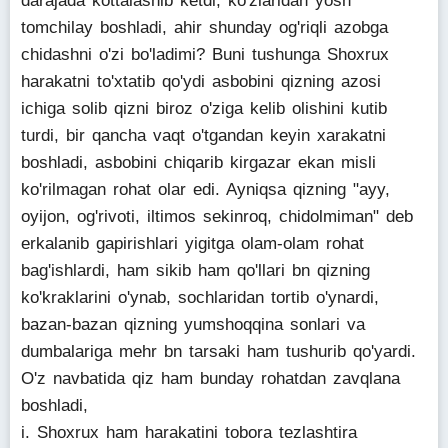
darajada kottalashib ketdi, ko'zlaridan yosh
tomchilay boshladi, ahir shunday og'riqli azobga
chidashni o'zi bo'ladimi? Buni tushunga Shoxrux
harakatni to'xtatib qo'ydi asbobini qizning azosi
ichiga solib qizni biroz o'ziga kelib olishini kutib
turdi, bir qancha vaqt o'tgandan keyin xarakatni
boshladi, asbobini chiqarib kirgazar ekan misli
ko'rilmagan rohat olar edi. Ayniqsa qizning "ayy,
oyijon, og'rivoti, iltimos sekinroq, chidolmiman" deb
erkalanib gapirishlari yigitga olam-olam rohat
bag'ishlardi, ham sikib ham qo'llari bn qizning
ko'kraklarini o'ynab, sochlaridan tortib o'ynardi,
bazan-bazan qizning yumshoqqina sonlari va
dumbalariga mehr bn tarsaki ham tushurib qo'yardi.
O'z navbatida qiz ham bunday rohatdan zavqlana
boshladi,
i. Shoxrux ham harakatini tobora tezlashtira