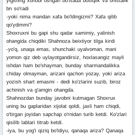
yigitning xunobi oshgan bo'lsada bosiqlik va ohistalik
bn so'radi
-yoki nima mandan xafa bo'ldingizmi? Xafa qilib
qo'ydimmi?
Shoxruxni bu gapi shu qadar samimiy, yalinish
ohangida chiqdiki Shahnoza beixtiyor tilga kirdi
-yo'q, unaqa emas, shunchaki uyalvoman, mani
yomon qiz deb uylayotgandirsiz, hoxlasangiz mayli
ishdan ham bo'shayman, bunday sharmandalikka
chiday olmayman, arizani qachon yozay, yoki ariza
yozish shart emasmi - dedi ko'zlarini suzib, biroz
achinish va g'amgin ohangda.
Shahnozdan bunday javobni kutmagan Shoxrux
uning bu gaplaridan xijolat qoldi, jaxli ham chiqdi,
o'tirgan joyidan sapchap o'rnidan turib ketdi. Ko'zlari
qisilib lablari titrab ketdi.
-iya, bu yog'i qiziq bo'ldiyu, qanaqa ariza? Qanaqa