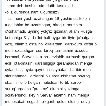
-hmm deb boshini qimirlatib tasdiqladi.
-oila qurishga ham ulguribsiz?
-ha, meni yosh uzatishgan 19 yoshimda kolejni
tugatishim bn uzatishgan, biroq turmushim
o'xshamadi, uyning yolg'iz qiziman akam Rusga
ketganiga 3 yil bo'ldi hali uyga bir tiyin jo'natgani
yo'q, oilamiz o'rta hol oilalardan, qarz-qurs ko'tarib
meni uzatishgan edi, biroq turmushim uzoqqa
bormadi, Sarvar aka bn sevishib turmush qurgan
edik ota-onasini qarshiligiga qaramasdan menga
uylandilar, uyda qaynona qaynatam baribir meni
siqtirishmadi, o'zlarini bizlarga nisbatan boyroq
ekanini, olib kelgan mebeldan tortib sarpo-
surug'largacha "prastoy" ekanini yuzimga
solaverishdi, keyin Sarvar akamni ham menga
munosabati negadir o'zgarib qoldi, oldingi sevgi