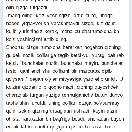
olib qizga tutqazdi.
-mang oling, ko'z yoshingizni artib oling, unaqa
hadeb yig'layverish yarashmaydi sizga, siz doim
kulib yurishingiz kerak, mana bu dastrumolcha bn
ko'z yoshingizni artib oling.
Shoxrux qizga rumolcha berarkan nogahon qizning
guldek nozik qo'llariga tegib ketdi-yu, yuragi qaltirab
ketdi, "bunchalar nozik, bunchalar mayin, bunchalar
issiq, qani endi shu qo'llarni bir marotaba o'pib
qo'ysam!" degan o'ylar miyyasiga yarq etib urildi. U
ko'zini qizdan olib qocholmadi, qizning quyoshdek
charaqlab turgan yuziga termulganicha butun dunyo
tashvishini unutdi, uning qo'llari o'ziga bo'ysunmay
qoldi sekin qizning tirsagidan ushladi, keyin qizni
ohista harakatlar bn bag'riga bosdi, anchadan buyon
erkak taftini unutib qo'ygan qiz un bu xolat biroz