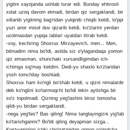
yigitni xayojanda ushlab turar edi. Bunday ehtirosli
xolat uzoq davom etmadi, birdan qiz sergaklandi, bir
siltanib yigitning bag'ridan yulqinib chiqib ketdi, lo'ppi
yuzi anor misol duv qizarib ketdi, ko'zlarini yerdan
uzolmasdan yupqa lablari uyatdan titrab ketdi.
-voy, kechiring Shoxrux Mirzayevich, men... Men,
bilmadim nima bo'ldi, aslida siz o'ylagandaqa yomon
qiz emasman, shunchaki xursandligimdan ich-
ichimga sig'may ketdim. Dedi-yu shaxlo ko'zlaridan
yosh tomchilay boshladi.
Shoxrux ham ko'ngli bo'shab ketdi, u qizni nimalardir
deb ko'nglini ko'tarmoqchi bo'ldi lekin aytishga bir
so'z topolmadi. Qizning yeg'lashini biroz tomosha
qildi-yu birdan sergaklandi.
-nega yeg'les? Bas qiling! Nima tanglayingizni yig'lab
ko'tarishganmi? Bo'ldi qiling deyapman sizga...
Kostyumining ichki cho'natagidan oppoq ro'molcha