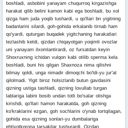
boshladi, asbobini yanayam chuqurroq kirgazishga
harakat qilib belini kamon kabi ega boshladi, bu xol
qizga ham juda yoqib tushardi, u qo'llari bn yigitning
badanlarini silardi, goh-gohida erkalanib tirnab ham
qo'yardi, quturgan buqadek yigitchaning harakatlari
tezlashib ketdi, qizdan chiqayotgan yoqimli ovozlar
uni yanayam ilxomlantirardi, oz fursatdan keyin
Shoxruxning ichidan vulqon kabi otilib sperma kela
boshladi, buni his qilgan Shaxnoza nima qilishni
bilmay qoldi, unga nimadir dimoqchi bo'ldi-yu jur'at
qilolmadi. Yigit biroz holsizlanib butun gavdasini
qizning ustiga tashladi, qizning lovullab turgan
lablariga labini bosib undan totli bo'salar olishga
kirishdi, qo'llari hamon harakatda, goh qizning
ko'kraklarini ezgan, goh sochlarini o'ynab tortqilagan,
gohida esa qizning sonlari-yu dumbalariga
ehtiyotkorona tarsakilar tushurardi. Qizdan