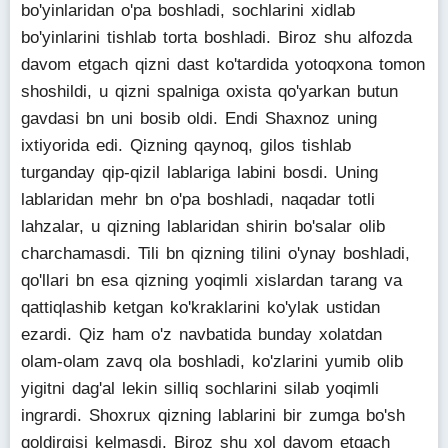
bo'yinlaridan o'pa boshladi, sochlarini xidlab
bo'yinlarini tishlab torta boshladi. Biroz shu alfozda
davom etgach qizni dast ko'tardida yotoqxona tomon
shoshildi, u qizni spalniga oxista qo'yarkan butun
gavdasi bn uni bosib oldi. Endi Shaxnoz uning
ixtiyorida edi. Qizning qaynoq, gilos tishlab
turganday qip-qizil lablariga labini bosdi. Uning
lablaridan mehr bn o'pa boshladi, naqadar totli
lahzalar, u qizning lablaridan shirin bo'salar olib
charchamasdi. Tili bn qizning tilini o'ynay boshladi,
qo'llari bn esa qizning yoqimli xislardan tarang va
qattiqlashib ketgan ko'kraklarini ko'ylak ustidan
ezardi. Qiz ham o'z navbatida bunday xolatdan
olam-olam zavq ola boshladi, ko'zlarini yumib olib
yigitni dag'al lekin silliq sochlarini silab yoqimli
ingrardi. Shoxrux qizning lablarini bir zumga bo'sh
qoldirgisi kelmasdi. Biroz shu xol davom etgach