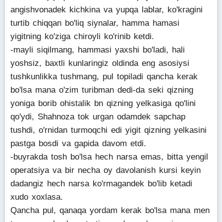
angishvonadek kichkina va yupqa lablar, ko'kragini
turtib chiqqan bo'liq siynalar, hamma hamasi
yigitning ko'ziga chiroyli ko'rinib ketdi.
-mayli siqilmang, hammasi yaxshi bo'ladi, hali
yoshsiz, baxtli kunlaringiz oldinda eng asosiysi
tushkunlikka tushmang, pul topiladi qancha kerak
bo'lsa mana o'zim turibman dedi-da seki qizning
yoniga borib ohistalik bn qizning yelkasiga qo'lini
qo'ydi, Shahnoza tok urgan odamdek sapchap
tushdi, o'rnidan turmoqchi edi yigit qizning yelkasini
pastga bosdi va gapida davom etdi.
-buyrakda tosh bo'lsa hech narsa emas, bitta yengil
operatsiya va bir necha oy davolanish kursi keyin
dadangiz hech narsa ko'rmagandek bo'lib ketadi
xudo xoxlasa.
Qancha pul, qanaqa yordam kerak bo'lsa mana men