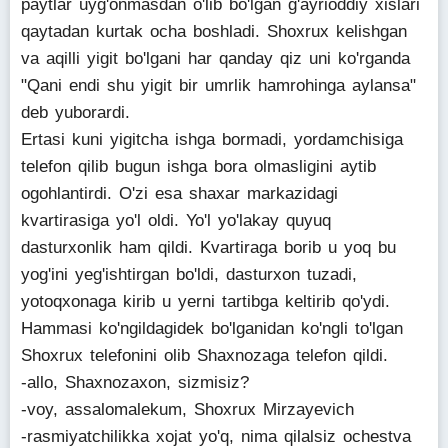
paytlar uyg'onmasdan o'lib bo'lgan g'ayrioddiy xislari
qaytadan kurtak ocha boshladi. Shoxrux kelishgan
va aqilli yigit bo'lgani har qanday qiz uni ko'rganda
"Qani endi shu yigit bir umrlik hamrohinga aylansa"
deb yuborardi.
Ertasi kuni yigitcha ishga bormadi, yordamchisiga
telefon qilib bugun ishga bora olmasligini aytib
ogohlantirdi. O'zi esa shaxar markazidagi
kvartirasiga yo'l oldi. Yo'l yo'lakay quyuq
dasturxonlik ham qildi. Kvartiraga borib u yoq bu
yog'ini yeg'ishtirgan bo'ldi, dasturxon tuzadi,
yotoqxonaga kirib u yerni tartibga keltirib qo'ydi.
Hammasi ko'ngildagidek bo'lganidan ko'ngli to'lgan
Shoxrux telefonini olib Shaxnozaga telefon qildi.
-allo, Shaxnozaxon, sizmisiz?
-voy, assalomalekum, Shoxrux Mirzayevich
-rasmiyatchilikka xojat yo'q, nima qilalsiz ochestva