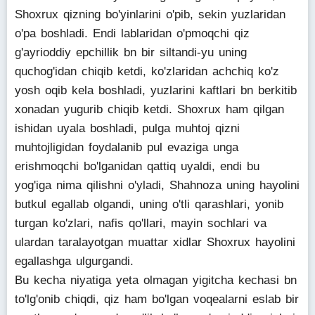
Shoxrux qizning bo'yinlarini o'pib, sekin yuzlaridan
o'pa boshladi. Endi lablaridan o'pmoqchi qiz
g'ayrioddiy epchillik bn bir siltandi-yu uning
quchog'idan chiqib ketdi, ko'zlaridan achchiq ko'z
yosh oqib kela boshladi, yuzlarini kaftlari bn berkitib
xonadan yugurib chiqib ketdi. Shoxrux ham qilgan
ishidan uyala boshladi, pulga muhtoj qizni
muhtojligidan foydalanib pul evaziga unga
erishmoqchi bo'lganidan qattiq uyaldi, endi bu
yog'iga nima qilishni o'yladi, Shahnoza uning hayolini
butkul egallab olgandi, uning o'tli qarashlari, yonib
turgan ko'zlari, nafis qo'llari, mayin sochlari va
ulardan taralayotgan muattar xidlar Shoxrux hayolini
egallashga ulgurgandi.
Bu kecha niyatiga yeta olmagan yigitcha kechasi bn
to'lg'onib chiqdi, qiz ham bo'lgan voqealarni eslab bir