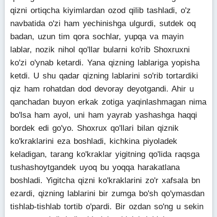
qizni ortiqcha kiyimlardan ozod qilib tashladi, o'z
navbatida o'zi ham yechinishga ulgurdi, sutdek oq
badan, uzun tim qora sochlar, yupqa va mayin
lablar, nozik nihol qo'llar bularni ko'rib Shoxruxni
ko'zi o'ynab ketardi. Yana qizning lablariga yopisha
ketdi. U shu qadar qizning lablarini so'rib tortardiki
qiz ham rohatdan dod devoray deyotgandi. Ahir u
qanchadan buyon erkak zotiga yaqinlashmagan nima
bo'lsa ham ayol, uni ham yayrab yashashga haqqi
bordek edi go'yo. Shoxrux qo'llari bilan qiznik
ko'kraklarini eza boshladi, kichkina piyoladek
keladigan, tarang ko'kraklar yigitning qo'lida raqsga
tushashoytgandek uyoq bu yoqqa harakatlana
boshladi. Yigitcha qizni ko'kraklarini zo'r xafsala bn
ezardi, qizning lablarini bir zumga bo'sh qo'ymasdan
tishlab-tishlab tortib o'pardi. Bir ozdan so'ng u sekin