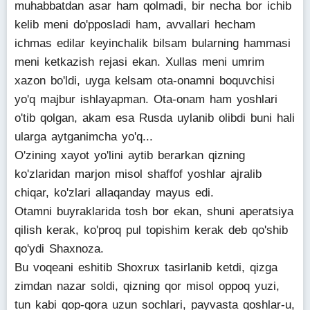
muhabbatdan asar ham qolmadi, bir necha bor ichib
kelib meni do'pposladi ham, avvallari hecham
ichmas edilar keyinchalik bilsam bularning hammasi
meni ketkazish rejasi ekan. Xullas meni umrim
xazon bo'ldi, uyga kelsam ota-onamni boquvchisi
yo'q majbur ishlayapman. Ota-onam ham yoshlari
o'tib qolgan, akam esa Rusda uylanib olibdi buni hali
ularga aytganimcha yo'q...
O'zining xayot yo'lini aytib berarkan qizning
ko'zlaridan marjon misol shaffof yoshlar ajralib
chiqar, ko'zlari allaqanday mayus edi.
Otamni buyraklarida tosh bor ekan, shuni aperatsiya
qilish kerak, ko'proq pul topishim kerak deb qo'shib
qo'ydi Shaxnoza.
Bu voqeani eshitib Shoxrux tasirlanib ketdi, qizga
zimdan nazar soldi, qizning qor misol oppoq yuzi,
tun kabi qop-qora uzun sochlari, payvasta qoshlar-u,