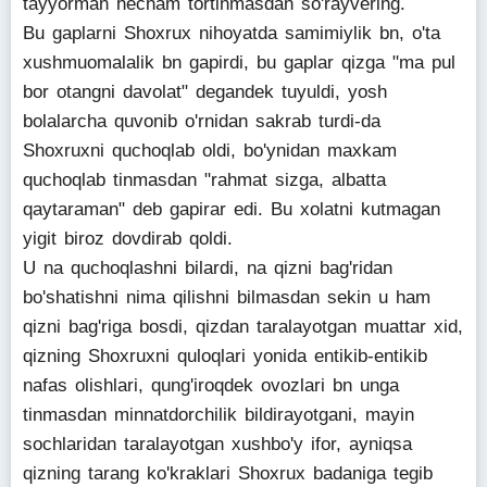
tayyorman hecham tortinmasdan so'rayvering.
Bu gaplarni Shoxrux nihoyatda samimiylik bn, o'ta
xushmuomalalik bn gapirdi, bu gaplar qizga "ma pul
bor otangni davolat" degandek tuyuldi, yosh
bolalarcha quvonib o'rnidan sakrab turdi-da
Shoxruxni quchoqlab oldi, bo'ynidan maxkam
quchoqlab tinmasdan "rahmat sizga, albatta
qaytaraman" deb gapirar edi. Bu xolatni kutmagan
yigit biroz dovdirab qoldi.
U na quchoqlashni bilardi, na qizni bag'ridan
bo'shatishni nima qilishni bilmasdan sekin u ham
qizni bag'riga bosdi, qizdan taralayotgan muattar xid,
qizning Shoxruxni quloqlari yonida entikib-entikib
nafas olishlari, qung'iroqdek ovozlari bn unga
tinmasdan minnatdorchilik bildirayotgani, mayin
sochlaridan taralayotgan xushbo'y ifor, ayniqsa
qizning tarang ko'kraklari Shoxrux badaniga tegib