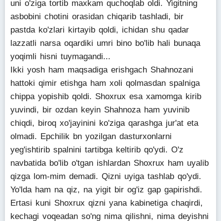
uni o'ziga tortib maxkam quchoqlab oldi. Yigitning
asbobini chotini orasidan chiqarib tashladi, bir
pastda ko'zlari kirtayib qoldi, ichidan shu qadar
lazzatli narsa oqardiki umri bino bo'lib hali bunaqa
yoqimli hisni tuymagandi...
Ikki yosh ham maqsadiga erishgach Shahnozani
hattoki qimir etishga ham xoli qolmasdan spalniga
chippa yopishib qoldi. Shoxrux esa xamomga kirib
yuvindi, bir ozdan keyin Shahnoza ham yuvinib
chiqdi, biroq xo'jayinini ko'ziga qarashga jur'at eta
olmadi. Epchilik bn yozilgan dasturxonlarni
yeg'ishtirib spalnini tartibga keltirib qo'ydi. O'z
navbatida bo'lib o'tgan ishlardan Shoxrux ham uyalib
qizga lom-mim demadi. Qizni uyiga tashlab qo'ydi.
Yo'lda ham na qiz, na yigit bir og'iz gap gapirishdi.
Ertasi kuni Shoxrux qizni yana kabinetiga chaqirdi,
kechagi voqeadan so'ng nima qilishni, nima deyishni