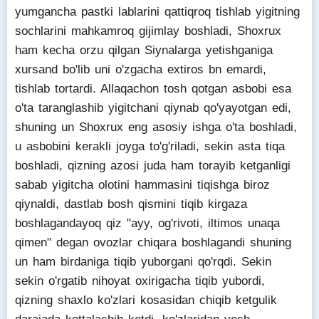
yumgancha pastki lablarini qattiqroq tishlab yigitning
sochlarini mahkamroq gijimlay boshladi, Shoxrux
ham kecha orzu qilgan Siynalarga yetishganiga
xursand bo'lib uni o'zgacha extiros bn emardi,
tishlab tortardi. Allaqachon tosh qotgan asbobi esa
o'ta taranglashib yigitchani qiynab qo'yayotgan edi,
shuning un Shoxrux eng asosiy ishga o'ta boshladi,
u asbobini kerakli joyga to'g'riladi, sekin asta tiqa
boshladi, qizning azosi juda ham torayib ketganligi
sabab yigitcha olotini hammasini tiqishga biroz
qiynaldi, dastlab bosh qismini tiqib kirgaza
boshlagandayoq qiz "ayy, og'rivoti, iltimos unaqa
qimen" degan ovozlar chiqara boshlagandi shuning
un ham birdaniga tiqib yuborgani qo'rqdi. Sekin
sekin o'rgatib nihoyat oxirigacha tiqib yubordi,
qizning shaxlo ko'zlari kosasidan chiqib ketgulik