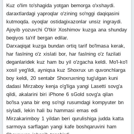
Kuz o'lim to'shagida yotgan bemorga o'xshaydi.
daraxtlardagi yaproqlar o'zining so'nggi daqiqasini
kutmoqda. oyoqlar ostidagixazonlar unsiz ingraydi.
Ajoyib yozuvchi O'tkir Xoshimov kuzga ana shunday
beqiyos ta'rif bergan edilar.
Darxaqiqat kuzga bundan ortiq tarif bo'lmasa kerak,
har faslning o'z xislati bor, har faslning o'z fazilati
deganlaridek kuz ham bu yil o'zgacha keldi. Mo'l-ko'l
xosil yeg'ildi, ayniqsa kuz Shoxrux un quvonchlarga
boy keldi, 20 sentabr Shoxruxning tug'ulgan kuni
dadasi Mirzaboy kenja o'g'liga yangi Lasetti sovg'a
qildi, akalarini biri iPhone 6 sGold sovg'a qilan
bo'lsa yana bir eng so'ngi rusumdagi kompyuter bn
siyladi, lekin hali bu hammasi emas edi
Mirzakarimboy 1 yildan beri qurulishiga judda katta
sarmoya sarflagan yangi kafe boshqaruvini ham