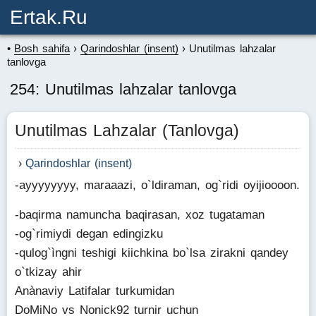
Ertak.ru
Bosh sahifa
Qarindoshlar (insent)
Unutilmas lahzalar
tanlovga
254: Unutilmas lahzalar tanlovga
Unutilmas Lahzalar (Tanlovga)
Qarindoshlar (insent)
-ayyyyyyyy, maraaazi, o`ldiraman, og`ridi oyijioooon.
-baqirma namuncha baqirasan, xoz tugataman
-og`rimiydi degan edingizku
-qulog`ìngni teshigi kiichkina bo`lsa zirakni qandey
o`tkizay ahir
Anànaviy Latifalar turkumidan
DoMiNo vs Nonick92 turnir uchun