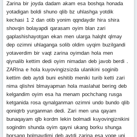
Zarina bir joyda dadam akam esa boshqa honada
yotadigan boldi shuno qlib bz uhlashga yotdik
kechasi 1 2 dan otib yonim qqndaydir hira shira
shovqin bolayapdi qarasam oyim blan zari
gaplashishayotgan ekan men ularga halqht qlmay
dep ozimni uhlaganga solib oldim uyqim buzilgandi
yotaverdim bir vaqt zarina oyimdan hola men
qiynalib kettim dedi oyim nimadan deb javob berdi .
ZARIna e hola kuyovingizsizda ulanikini soginib
kettim deb aytdi buni eshitib meniki turib ketti zari
nima qlishni blmayapman hola maslahat bering deb
kelgandim oyim esa ha menam pochchang rusga
ketganida rosa qynalganman ozimni undo bundo qlib
qoniqtrb yurganman dedi. Zari men una qayam
bunaqayam qlb kordm lekin bolmadi kuyovingiznikini
sogindm shunda oyim qayni ukang borku shunga
borsang bolmaydimi deb aytdi zarina esa yoge uni