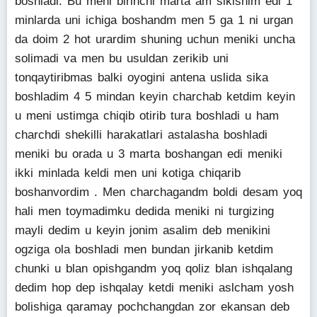
boshladi. Bu meni birinchi marta am sikishim edi 1
minlarda uni ichiga boshandm men 5 ga 1 ni urgan
da doim 2 hot urardim shuning uchun meniki uncha
solimadi va men bu usuldan zerikib uni
tonqaytiribmas balki oyogini antena uslida sika
boshladim 4 5 mindan keyin charchab ketdim keyin
u meni ustimga chiqib otirib tura boshladi u ham
charchdi shekilli harakatlari astalasha boshladi
meniki bu orada u 3 marta boshangan edi meniki
ikki minlada keldi men uni kotiga chiqarib
boshanvordim . Men charchagandm boldi desam yoq
hali men toymadimku dedida meniki ni turgizing
mayli dedim u keyin jonim asalim deb menikini
ogziga ola boshladi men bundan jirkanib ketdim
chunki u blan opishgandm yoq qoliz blan ishqalang
dedim hop dep ishqalay ketdi meniki aslcham yosh
bolishiga qaramay pochchangdan zor ekansan deb