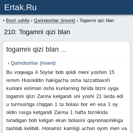
Ertak.ru
Bosh sahifa
Qarindoshlar (insent)
Togamni qizi blan
210: Togamni qizi blan
togamni qizi blan ...
Qarindoshlar (insent)
Bu voqeaga 4 5oylar bob qoldi meni yoshim 15
ismim Husniddin hakigacha osha lazzatbaxsh
kunlani esliman osha kunlarning birida bizni uyga
togamni qiIzi Zarina kelgandi uni yoshi 21 larda edi
u turmushga chqqan 1 ta bolasi bor eri esa 1 oy
oldin rusga ketgandi Zarina 1 hafta biznikida
turadigan bob kelgan ekan bolasini qaynonasinikiga
tashlab kelibdi. Honamiz kamligi uchun oyim men va