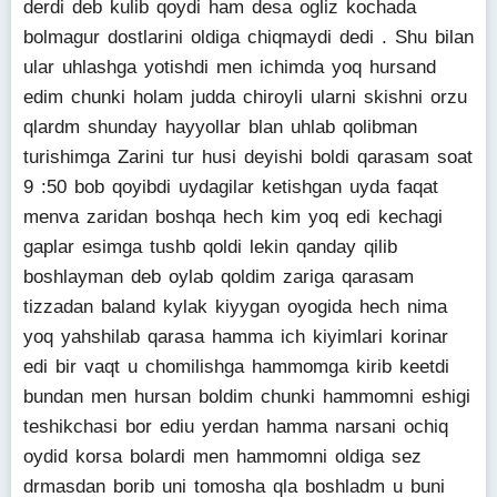
derdi deb kulib qoydi ham desa ogliz kochada
bolmagur dostlarini oldiga chiqmaydi dedi . Shu bilan
ular uhlashga yotishdi men ichimda yoq hursand
edim chunki holam judda chiroyli ularni skishni orzu
qlardm shunday hayyollar blan uhlab qolibman
turishimga Zarini tur husi deyishi boldi qarasam soat
9 :50 bob qoyibdi uydagilar ketishgan uyda faqat
menva zaridan boshqa hech kim yoq edi kechagi
gaplar esimga tushb qoldi lekin qanday qilib
boshlayman deb oylab qoldim zariga qarasam
tizzadan baland kylak kiyygan oyogida hech nima
yoq yahshilab qarasa hamma ich kiyimlari korinar
edi bir vaqt u chomilishga hammomga kirib keetdi
bundan men hursan boldim chunki hammomni eshigi
teshikchasi bor ediu yerdan hamma narsani ochiq
oydid korsa bolardi men hammomni oldiga sez
drmasdan borib uni tomosha qla boshladm u buni