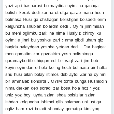
yuzi apti basharasi bolmaydida oyim ha qanaqa
bolishi kerak dedi zarina otrofga qarab mana hech
bolmasa Husi ga ohshagan kelishgan bolsaedi erim
kelguncha shublan bolardm dedi . Oyim jinnimisan
bu meni oglimku zari: ha nima Husiyiz chiroyliku
oyim: e jinni bu yoshku zari : nma qlbdi uham qiz
haqida oylaydgan yoshha yetgan dedi . Dar haqiqat
men qomatim zor govdalrim yosh bolishimga
qaramaybortib chiqqan edi bir vaqt zari jim bob
keyin oyimdan e hola keling hech bolmasa bir hafta
shu husi bilan bolay iltimos deb aytdi Zarina oyimni
bir ammalab kondirdi . OYIM tohta bunga Husniddin
nima derkan deb soradi zar bosa hola hozir yoz
uniz yoz boyi uyda szlar ishda bolsizlar szlar
ishdan kelguncha ishimni qlib bolaman uni ustiga
ogliz ham rozi boladi shunday qomatga kim yoq