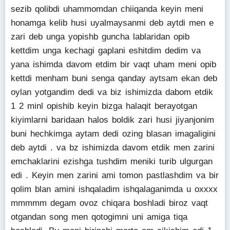
sezib qolibdi uhammomdan chiiqanda keyin meni
honamga kelib husi uyalmaysanmi deb aytdi men e
zari deb unga yopishb guncha lablaridan opib
kettdim unga kechagi gaplani eshitdim dedim va
yana ishimda davom etdim bir vaqt uham meni opib
kettdi menham buni senga qanday aytsam ekan deb
oylan yotgandim dedi va biz ishimizda dabom etdik
1 2 minl opishib keyin bizga halaqit berayotgan
kiyimlarni baridaan halos boldik zari husi jiyanjonim
buni hechkimga aytam dedi ozing blasan imagaligini
deb aytdi . va bz ishimizda davom etdik men zarini
emchaklarini ezishga tushdim meniki turib ulgurgan
edi . Keyin men zarini ami tomon pastlashdim va bir
qolim blan amini ishqaladim ishqalaganimda u oxxxx
mmmmm degam ovoz chiqara boshladi biroz vaqt
otgandan song men qotogimni uni amiga tiqa