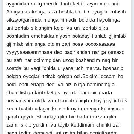
ayganidan song meniki turib ketdi keyin men uni
Amigamas kotiga sika boshladim bir oyogini kotasib
sikayotganimda menga nimadir boldida hayolimga
uni zorlab sikishgim keldi va uni zorlab sika
boshladim emchaklariniyosh boladay tishlab gijimlab
gijimlab simishga otdim zari bosa ooooxaaaaaa
yyyyyaaaaannnnaaa deb baqirishdan nariga otmasdi
bu safr har doimmgidan uzoq boshandim naq bir
soatda bu vaqt ichida u yana uch mar.ta. boshanib
bolgan oyoqlari titirab qolgan edi.Boldimi desam ha
boldi endi ertaga dedi va biz birga hammomg.a.
chomilishga kirib ketdik uyerda ham bir marta
boshanishib oldik va chomilib chiqib choy poy ichdik
kech tushib udagar kelishdi oyim menga kulimsirab
qarab qoydi. Shunday qilib bir hafta mazza qilib
zarini sikib yurdim va toyib kettdimam chunki zari
hech todim demasdi uni qolim bilan qoniqtirardm