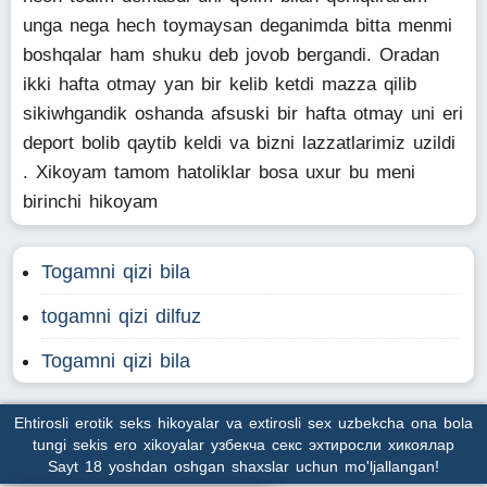
unga nega hech toymaysan deganimda bitta menmi
boshqalar ham shuku deb jovob bergandi. Oradan
ikki hafta otmay yan bir kelib ketdi mazza qilib
sikiwhgandik oshanda afsuski bir hafta otmay uni eri
deport bolib qaytib keldi va bizni lazzatlarimiz uzildi
. Xikoyam tamom hatoliklar bosa uxur bu meni
birinchi hikoyam
Togamni qizi bila
togamni qizi dilfuz
Togamni qizi bila
Ehtirosli erotik seks hikoyalar va extirosli sex uzbekcha ona bola
tungi sekis ero xikoyalar узбекча секс эхтиросли хикоялар
Sayt 18 yoshdan oshgan shaxslar uchun mo'ljallangan!