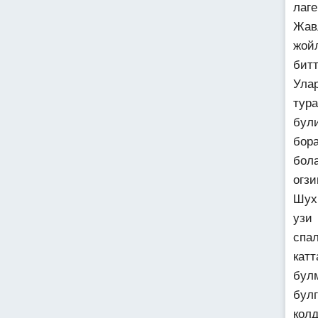
лаг
Жав
жой
бит
Ула
тур
бул
бор
бол
огзи
Шух
узи
спа
катт
бул
бул
кол