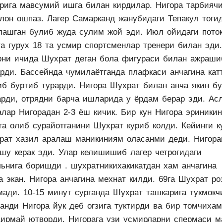
ерига мавсумий ишга билан кирдилар. Нигора тарбиячи
лон ошпаз. Лагер Самарканд жанубидаги Тепакул тоги
лашган булиб жуда сулим жой эди. Июл ойидаги пото
та гурух 18 та усмир спортсменлар тренери билан эди.
рни ичида Шухрат деган бола фигураси билан ажраши
арди. Бассейнда чумилаётганда плафкаси анчагина кат
иб буртиб турарди. Нигора Шухрат билан анча якин б
арди, отрядни барча ишларида у ёрдам берар эди. Ас
алар Нигорадан 2-3 ёш кичик. Бир кун Нигора эриники
га олиб сурайотганини Шухрат куриб колди. Кейинги к
рат хазил аралаш маникиниям оласанми деди. Нигора
 шу керак эди. Улар келишишиб лагер четрогидаги
льнига боришди . шухратникихакикатдан хам анчагина
а экан. Нигора анчагина мехнат килди. 69га Шухрат ро
мади. 10-15 минут сурганда Шухрат ташкарига тукмокч
ганди Нигора йук деб огзига туктирди ва бир томчихам
дирмай ютворди. Нигорага узи усмирларни спермаси м