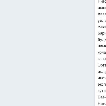
Ниг
яхш
Авв
уйл
ечг
бар
бул
ним
кона
кан
Эрт
ега
инф
экс
кути
Баё
Ниг