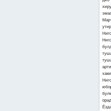
хир
эма
Мар
ути
Ниго
Ниг
бул
туш
туша
арт
хак
Ниг
юбо
бул
орад
Ёзд