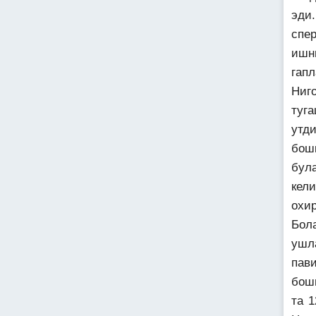
эди
спе
ишн
гап
Ниг
туг
утд
бош
бул
кел
охи
Бол
ушл
пав
бош
та 