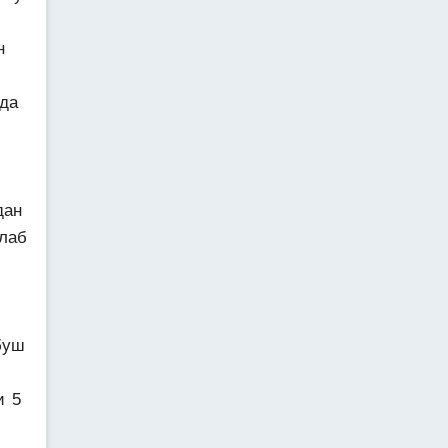
н
да
дан
лаб
буш
и 5