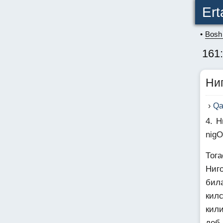
Ert
Bosh 
161
Ни
Qa
4. Н
nig
Тог
Ниг
бил
кил
кил
деб