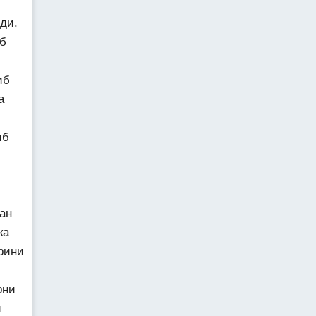
ди.
еб
иб
а
иб
.
ан
ка
рини
рни
и