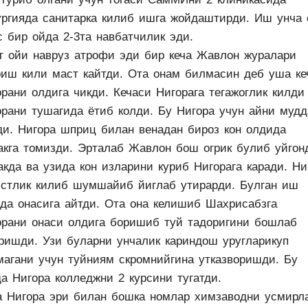
ургияда санитарка килиб ишга жойдаштирди. Иш унча 
с бир ойда 2-3та навбатчилик эди.
т ойи навруз атрофи эди бир кеча Жавлон журалари
риш кили маст кайтди. Ота онам билмасин деб уша ке
рани олдига чикди. Кечаси Нигорага тегажоглик килди
орани тушагида ётиб колди. Бу Нигора учун айни мудд
ди. Нигора шприц билан венадан бироз кон олдида
акга томизди. Эрталаб Жавлон бош огрик булиб уйго
кда ва узида кон изларини куриб Нигорага каради. Ни
истлик килиб шумшайиб йиглаб утирарди. Булган иш
ида онасига айтди. Ота она келишиб Шахрисабзга
орани онаси олдига боришиб туй тадоригини бошлаб
ришди. Узи буларни унчалик кариндош уругларикуп
магани учун туйниям скромнийгина утказворишди. Бу
а Нигора колледжни 2 курсини тугатди.
а Нигора эри билан бошка номлар химзаводни усмирл