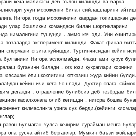
орани кеча маликаси деб эълон килишди ва барча
иликлари учун мороженни билан сийлашларини айтиш
алига Нигора тогда мороженини каердан топишаркан д
ади улар бошликни командаси билан шортикларини
анда нималигини тушунди . аммо кеч эди. Уни ечинтир
ча позаларда эксперимент килишди. Факат финал битт
ди спермани огзига куйишди. Туртинчисидан кейингиси
а булганини Нигора эслолмайди. Факат ами курук бул
ралаш буганини билади . огз юзи кукраглари корнини
ча ювсахам ёпишкоклигини кетказиш жуда кийин булди
алабдан кейин ичи кета бошлади. Духтир опага каймок
ндим деганди , отравление булибсиз деб тезёрдам бил
екцион касалхонага олиб кетишди . нигора бошка буна
перимент килмасликга узига суз берди.(кейинги кисмла
нглар)
н равон булмаган булса кечирим сурайман менга була
ора опа русча айтиб берганлар. Мумкин баъзи жойлар