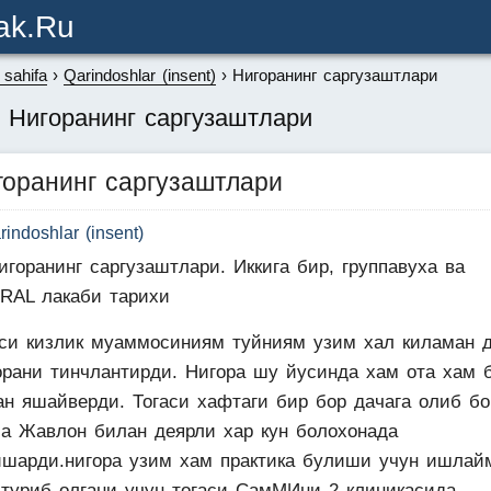
ak.ru
sahifa
Qarindoshlar (insent)
Нигоранинг саргузаштлари
: Нигоранинг саргузаштлари
горанинг саргузаштлари
rindoshlar (insent)
игоранинг саргузаштлари. Иккига бир, группавуха ва
ORAL лакаби тарихи
аси кизлик муаммосиниям туйниям узим хал киламан 
орани тинчлантирди. Нигора шу йусинда хам ота хам 
ан яшайверди. Тогаси хафтаги бир бор дачага олиб б
са Жавлон билан деярли хар кун болохонада
ишарди.нигора узим хам практика булиши учун ишлай
 туриб олгани учун тогаси СамМИни 2 клиникасида