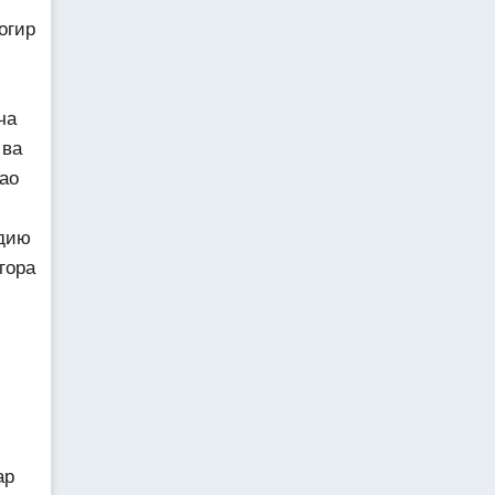
огир
ча
 ва
ао
ндию
гора
ар