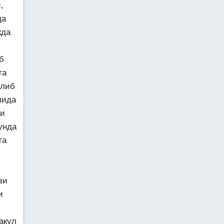
,
да
кда
б
та
улиб
лида
ни
унда
га
зи
и
акул