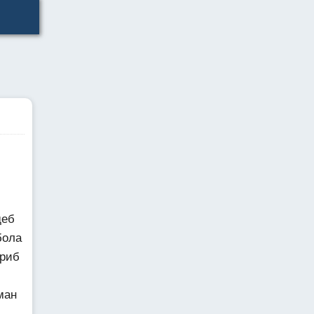
деб
бола
ориб
ман