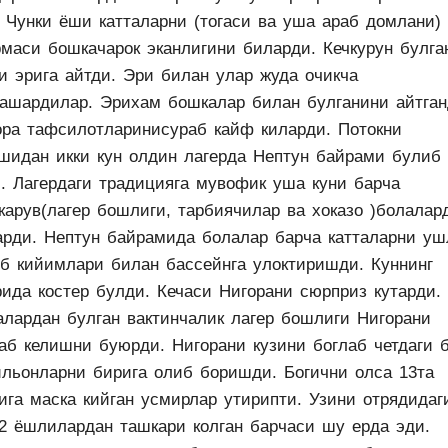
. Чунки ёши катталарни (тогаси ва уша араб домлани)
рмаси бошкачарок эканлигини биларди. Кечкурун булга
и эрига айтди. Эри билан улар жуда очикча
лашардилар. Эрихам бошкалар билан булганини айтган
ора тафсилотларинисураб кайф киларди. Потокни
ашидан икки кун олдин лагерда Нептун байрами булиб
и. Лагердаги традицияга мувофик уша куни барча
карув(лагер бошлиги, тарбиячилар ва хоказо )болалар
арди. Нептун байрамида болалар барча катталарни уш
иб кийимлари билан бассейнга улоктиришди. Куннинг
рида костер булди. Кечаси Нигорани сюрприз кутарди.
алардан булган вактинчалик лагер бошлиги Нигорани
аб келишни буюрди. Нигорани кузини боглаб четдаги 
ильонларни бирига олиб боришди. Богични олса 13та
ига маска кийган усмирлар утирипти. Узини отрядидаг
12 ёшлилардан ташкари колган барчаси шу ерда эди.