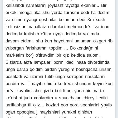
kelishibdi narsalarini joylashtirayotga ekanlar... Bir
erkak menga uka shu yerda turasmi dedi ha dedim
va u men yangi qoshnilar bolaman dedi Xm xush
kelibsizlar mahallaiz odamlari mehmondo'st va inoq
dedimda kulishib o'tilar uyga dedimda yo'limda
davom etdim.. shu kun hayotimni umuman o'zgartirib
yuborgan farishtamni topdim ... Do'konda(mini
marketim bor) o'tiruvdim bir qiz keldida salom,
Sizlarda akfa lampalari bormi dedi haaa divordimda
unga qarab qoldim birdan yuragim boshqacha urishni
boshladi va uzimni tutib unga so'ragan narsalarini
berdim va jilmayib chiqib ketti va shundan keyin kun
bo'yi xayolim shu qizda bo'ldi uni yana bir marta
ko'rishni juda xohlardim u shunchalar chiroyli ediki
tariflashga til ojiz... kozlari qop qora sochlarini yoyib
ogan oppoqina jilmayishlari yurakni qinidan