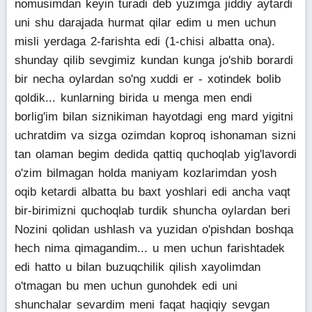
nomusimdan keyin turadi deb yuzimga jiddiy aytardi
uni shu darajada hurmat qilar edim u men uchun
misli yerdaga 2-farishta edi (1-chisi albatta ona).
shunday qilib sevgimiz kundan kunga jo'shib borardi
bir necha oylardan so'ng xuddi er - xotindek bolib
qoldik... kunlarning birida u menga men endi
borlig'im bilan siznikiman hayotdagi eng mard yigitni
uchratdim va sizga ozimdan koproq ishonaman sizni
tan olaman begim dedida qattiq quchoqlab yig'lavordi
o'zim bilmagan holda maniyam kozlarimdan yosh
oqib ketardi albatta bu baxt yoshlari edi ancha vaqt
bir-birimizni quchoqlab turdik shuncha oylardan beri
Nozini qolidan ushlash va yuzidan o'pishdan boshqa
hech nima qimagandim... u men uchun farishtadek
edi hatto u bilan buzuqchilik qilish xayolimdan
o'tmagan bu men uchun gunohdek edi uni
shunchalar sevardim meni faqat haqiqiy sevgan