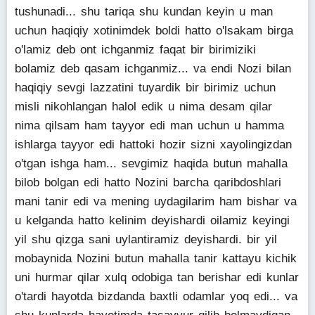
tushunadi... shu tariqa shu kundan keyin u man
uchun haqiqiy xotinimdek boldi hatto o'lsakam birga
o'lamiz deb ont ichganmiz faqat bir birimiziki
bolamiz deb qasam ichganmiz... va endi Nozi bilan
haqiqiy sevgi lazzatini tuyardik bir birimiz uchun
misli nikohlangan halol edik u nima desam qilar
nima qilsam ham tayyor edi man uchun u hamma
ishlarga tayyor edi hattoki hozir sizni xayolingizdan
o'tgan ishga ham... sevgimiz haqida butun mahalla
bilob bolgan edi hatto Nozini barcha qaribdoshlari
mani tanir edi va mening uydagilarim ham bishar va
u kelganda hatto kelinim deyishardi oilamiz keyingi
yil shu qizga sani uylantiramiz deyishardi. bir yil
mobaynida Nozini butun mahalla tanir kattayu kichik
uni hurmar qilar xulq odobiga tan berishar edi kunlar
o'tardi hayotda bizdanda baxtli odamlar yoq edi... va