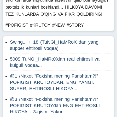
shu kunlarda hayotimda tasavvur qilib bolmaydigan
baxtsizlik kunlari boshlandi... HILKOYA DAVOMI
TEZ KUNLARDA O'QING VA FIKR QOLDIRING!
#POFIGIST #KRUTOY #NEW #STORY
Swing... + 18 (TuNGi_HaMRoX dan yangi
supper ehtirosli voqea)
500$ TuNGi_HaMRoXdan real ehtirosli va
kulguli voqea...
@1 /Naxot "Foxisha mening Farishtam?!"
POFIGIST KRUTOYDAN, ENG YANGI,
SUPER, EHTIROSLI HIKOYA...
@3 /Naxot "Foxisha mening Farishtam?!"
POFIGIST KRUTOYdan ENG EHTIROSLI
HIKOYA... 3-qism. Yakun.