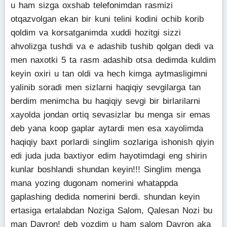
u ham sizga oxshab telefonimdan rasmizi
otqazvolgan ekan bir kuni telini kodini ochib korib
qoldim va korsatganimda xuddi hozitgi sizzi
ahvolizga tushdi va e adashib tushib qolgan dedi va
men naxotki 5 ta rasm adashib otsa dedimda kuldim
keyin oxiri u tan oldi va hech kimga aytmasligimni
yalinib soradi men sizlarni haqiqiy sevgilarga tan
berdim menimcha bu haqiqiy sevgi bir birlarilarni
xayolda jondan ortiq sevasizlar bu menga sir emas
deb yana koop gaplar aytardi men esa xayolimda
haqiqiy baxt porlardi singlim sozlariga ishonish qiyin
edi juda juda baxtiyor edim hayotimdagi eng shirin
kunlar boshlandi shundan keyin!!! Singlim menga
mana yozing dugonam nomerini whatappda
gaplashing dedida nomerini berdi. shundan keyin
ertasiga ertalabdan Noziga Salom, Qalesan Nozi bu
man Davron! deb yozdim u ham salom Davron aka