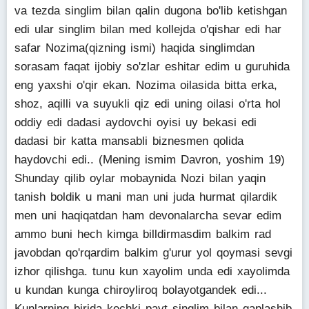
va tezda singlim bilan qalin dugona bo'lib ketishgan
edi ular singlim bilan med kollejda o'qishar edi har
safar Nozima(qizning ismi) haqida singlimdan
sorasam faqat ijobiy so'zlar eshitar edim u guruhida
eng yaxshi o'qir ekan. Nozima oilasida bitta erka,
shoz, aqilli va suyukli qiz edi uning oilasi o'rta hol
oddiy edi dadasi aydovchi oyisi uy bekasi edi
dadasi bir katta mansabli biznesmen qolida
haydovchi edi.. (Mening ismim Davron, yoshim 19)
Shunday qilib oylar mobaynida Nozi bilan yaqin
tanish boldik u mani man uni juda hurmat qilardik
men uni haqiqatdan ham devonalarcha sevar edim
ammo buni hech kimga billdirmasdim balkim rad
javobdan qo'rqardim balkim g'urur yol qoymasi sevgi
izhor qilishga. tunu kun xayolim unda edi xayolimda
u kundan kunga chiroyliroq bolayotgandek edi...
Kunlarning birida kechki payt singlim bilan gaplashib