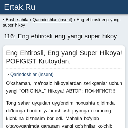
Ertak.ru
Bosh sahifa
Qarindoshlar (insent)
Eng ehtirosli eng yangi
super hikoy
116: Eng ehtirosli eng yangi super hikoy
Eng Ehtirosli, Eng yangi Super Hikoya!
POFIGIST Krutoydan.
Qarindoshlar (insent)
O'xshaman, ma'nosiz hikoyalardan zerikganlar uchun
yangi "ORIGINAL" Hikoya! АВТОР: ПОФИГИСТ!!!
Tong sahar uyqudan uyg'ondim nonushta qildimda
do'konga bordim ya'ni ishlash joyimga o'zimning
kichkina biznesim bor edi. Mahalla bo'ylab
o'tayoyganimda qarasam yangi qo'shnilar ko'chib