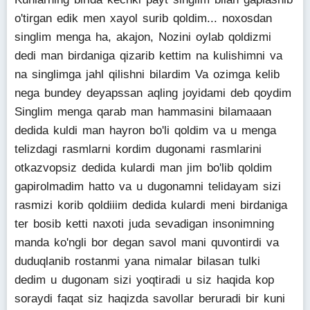
o'tirgan edik men xayol surib qoldim... noxosdan
singlim menga ha, akajon, Nozini oylab qoldizmi
dedi man birdaniga qizarib kettim na kulishimni va
na singlimga jahl qilishni bilardim Va ozimga kelib
nega bundey deyapssan aqling joyidami deb qoydim
Singlim menga qarab man hammasini bilamaaan
dedida kuldi man hayron bo'li qoldim va u menga
telizdagi rasmlarni kordim dugonami rasmlarini
otkazvopsiz dedida kulardi man jim bo'lib qoldim
gapirolmadim hatto va u dugonamni telidayam sizi
rasmizi korib qoldiiim dedida kulardi meni birdaniga
ter bosib ketti naxoti juda sevadigan insonimning
manda ko'ngli bor degan savol mani quvontirdi va
duduqlanib rostanmi yana nimalar bilasan tulki
dedim u dugonam sizi yoqtiradi u siz haqida kop
soraydi faqat siz haqizda savollar beruradi bir kuni