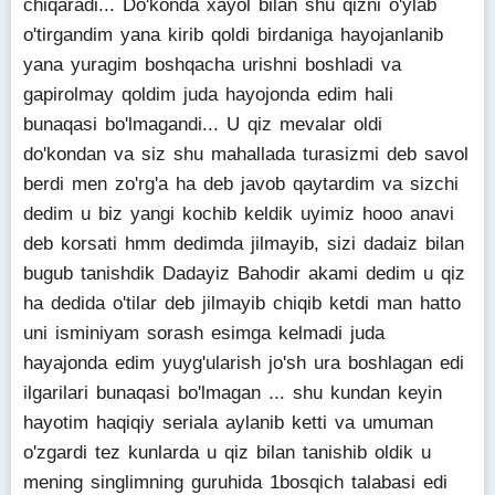
chiqaradi... Do'konda xayol bilan shu qizni o'ylab
o'tirgandim yana kirib qoldi birdaniga hayojanlanib
yana yuragim boshqacha urishni boshladi va
gapirolmay qoldim juda hayojonda edim hali
bunaqasi bo'lmagandi... U qiz mevalar oldi
do'kondan va siz shu mahallada turasizmi deb savol
berdi men zo'rg'a ha deb javob qaytardim va sizchi
dedim u biz yangi kochib keldik uyimiz hooo anavi
deb korsati hmm dedimda jilmayib, sizi dadaiz bilan
bugub tanishdik Dadayiz Bahodir akami dedim u qiz
ha dedida o'tilar deb jilmayib chiqib ketdi man hatto
uni isminiyam sorash esimga kelmadi juda
hayajonda edim yuyg'ularish jo'sh ura boshlagan edi
ilgarilari bunaqasi bo'lmagan ... shu kundan keyin
hayotim haqiqiy seriala aylanib ketti va umuman
o'zgardi tez kunlarda u qiz bilan tanishib oldik u
mening singlimning guruhida 1bosqich talabasi edi