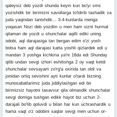
qaleysiz deb yozdi shunda keyin kun bo'yi sms
yozishdik bir birimizni savollarga to'ldirib tashadik va
juda yaqindan tanishdik... 3-4-kunlarda menga
yoqasan Nozi deb yozdim u men ham sizni hurmat
qilaman de yozdi u shunchalar aqilli ediki uning
odobi, aql darajasiga tan bergan edim o'zi yosh
bolsa ham aql darajasi katta yoshli qizlardek edi u
mandan 3 yoshga kichkina ya'ni 16da edi Shunday
qilib undan sevgi izhori eshitishga 2 oy vaqt ketdi
shunchalar sevsayam zo'rg'a oxirida tan oldi va
jonidan ortiq sevishini ayti kunlar o'tardi bizning
munosabatlarimiz juda jiddiylashgan edi bir
birimizsiz hayotni tasavvur qila olmasdik shunchalar
sevgi domiga tushgan edikk hayot biz uchun 2-
darajali bo'lib qoluvdi u bilan har kun uchrashardik u
hama vaqt o'z odobini saqlar sevgi men uchun or-