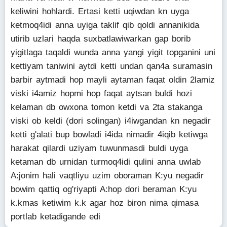
keliwini hohlardi. Ertasi ketti uqiwdan kn uyga
ketmoq4idi anna uyiga taklif qib qoldi annanikida
utirib uzlari haqda suxbatlawiwarkan gap borib
yigitlaga taqaldi wunda anna yangi yigit topganini uni
kettiyam taniwini aytdi ketti undan qan4a suramasin
barbir aytmadi hop mayli aytaman faqat oldin 2lamiz
viski i4amiz hopmi hop faqat aytsan buldi hozi
kelaman db owxona tomon ketdi va 2ta stakanga
viski ob keldi (dori solingan) i4iwgandan kn negadir
ketti g'alati bup bowladi i4ida nimadir 4iqib ketiwga
harakat qilardi uziyam tuwunmasdi buldi uyga
ketaman db urnidan turmoq4idi qulini anna uwlab
A:jonim hali vaqtliyu uzim oboraman K:yu negadir
bowim qattiq og'riyapti A:hop dori beraman K:yu
k.kmas ketiwim k.k agar hoz biron nima qimasa
portlab ketadigande edi