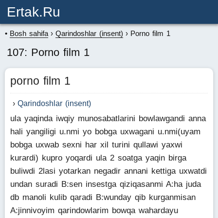
Ertak.ru
Bosh sahifa
Qarindoshlar (insent)
Porno film 1
107: Porno film 1
porno film 1
Qarindoshlar (insent)
ula yaqinda iwqiy munosabatlarini bowlawgandi anna
hali yangiligi u.nmi yo bobga uxwagani u.nmi(uyam
bobga uxwab sexni har xil turini qullawi yaxwi
kurardi) kupro yoqardi ula 2 soatga yaqin birga
buliwdi 2lasi yotarkan negadir annani kettiga uxwatdi
undan suradi B:sen insestga qiziqasanmi A:ha juda
db manoli kulib qaradi B:wunday qib kurganmisan
A:jinnivoyim qarindowlarim bowqa wahardayu