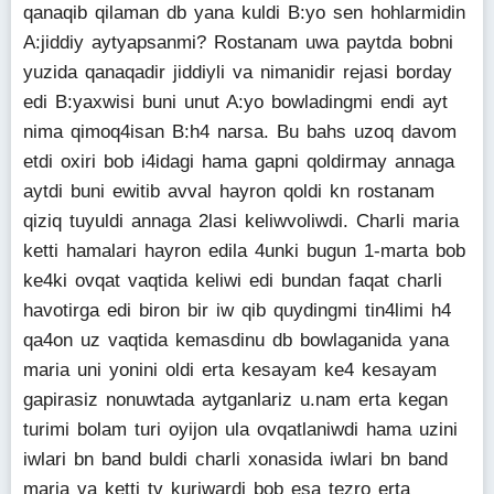
qanaqib qilaman db yana kuldi B:yo sen hohlarmidin
A:jiddiy aytyapsanmi? Rostanam uwa paytda bobni
yuzida qanaqadir jiddiyli va nimanidir rejasi borday
edi B:yaxwisi buni unut A:yo bowladingmi endi ayt
nima qimoq4isan B:h4 narsa. Bu bahs uzoq davom
etdi oxiri bob i4idagi hama gapni qoldirmay annaga
aytdi buni ewitib avval hayron qoldi kn rostanam
qiziq tuyuldi annaga 2lasi keliwvoliwdi. Charli maria
ketti hamalari hayron edila 4unki bugun 1-marta bob
ke4ki ovqat vaqtida keliwi edi bundan faqat charli
havotirga edi biron bir iw qib quydingmi tin4limi h4
qa4on uz vaqtida kemasdinu db bowlaganida yana
maria uni yonini oldi erta kesayam ke4 kesayam
gapirasiz nonuwtada aytganlariz u.nam erta kegan
turimi bolam turi oyijon ula ovqatlaniwdi hama uzini
iwlari bn band buldi charli xonasida iwlari bn band
maria va ketti tv kuriwardi bob esa tezro erta