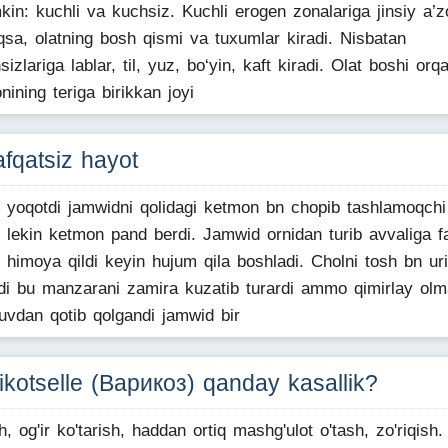
in: kuchli va kuchsiz. Kuchli erogen zonalariga jinsiy a’zo
qsa, olatning bosh qismi va tuxumlar kiradi. Nisbatan
sizlariga lablar, til, yuz, bo‘yin, kaft kiradi. Olat boshi orq
nining teriga birikkan joyi
fqatsiz hayot
i yoqotdi jamwidni qolidagi ketmon bn chopib tashlamoqchi
i lekin ketmon pand berdi. Jamwid ornidan turib avvaliga f
i himoya qildi keyin hujum qila boshladi. Cholni tosh bn ur
rdi bu manzarani zamira kuzatib turardi ammo qimirlay olm
uvdan qotib qolgandi jamwid bir
ikotselle (Варикоз) qanday kasallik?
sh, og'ir ko'tarish, haddan ortiq mashg'ulot o'tash, zo'riqish.