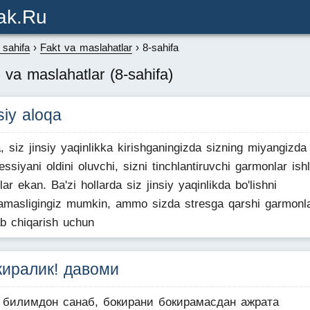
ak.ru
sahifa
Fakt va maslahatlar
8-sahifa
 va maslahatlar (8-sahifa)
siy aloqa
a, siz jinsiy yaqinlikka kirishganingizda sizning miyangizda
essiyani oldini oluvchi, sizni tinchlantiruvchi garmonlar ish
ilar ekan. Ba'zi hollarda siz jinsiy yaqinlikda bo'lishni
amasligingiz mumkin, ammo sizda stresga qarshi garmonl
ab chiqarish uchun
киралик! давоми
к билимдон санаб, бокирани бокирамасдан ажрата