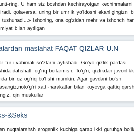
unti-ring. U ham siz boshdan kechirayotgan kechinmalarni
iradi, qolaversa, uning bir umrlik yo‘ldoshi ekanligingizni bi
i tushunadi...» Ishoning, ona og‘zidan mehr va ishonch h
miyat bilan aytilgan
alardan maslahat FAQAT QIZLAR U.N
ar turli vahimali so‘zlarni aytishadi. Go‘yo qizlik pardasi
ishida dahshatli og‘riq bo‘larmish. To‘g‘ri, qizlikdan juvonlik
shda bir oz og‘riq bo‘lishi mumkin. Agar gavdani bo‘sh
asangiz,noto‘g‘ri xatti-harakatlar bilan kuyovga qattiq qarsh
angiz, qin muskullari
ks-&Seks
en nuqtalarshsh erogenlik kuchiga qarab ikki guruhga bo‘li