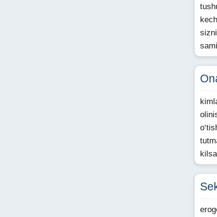
tush
kech
sizn
sami
On
kiml
olin
o‘ti
tutm
kils
Se
erog