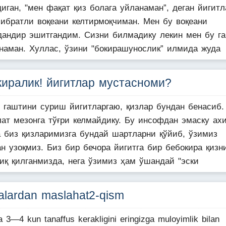
иган, "мен фақат қиз болага уйланаман”, деган йигитл
 ибратли воқеани келтирмоқчиман. Мен бу воқеани
дандир эшитгандим. Сизни билмадику лекин мен бу га
наман. Хуллас, ўзини "бокирашунослик” илмида жуда
киралик! йигитлар мустасноми?
т гаштини суриш йигитларгаю, қизлар бундан бенасиб.
лат мезонга тўғри келмайдику. Бу инсофдан эмаску ахи
а биз қизларимизга бундай шартларни қўйиб, ўзимиз
н узоқмиз. Биз бир бечора йигитга бир бебокира қизн
тиқ қилганмизда, нега ўзимиз ҳам ўшандай "эски
alardan maslahat2-qism
a 3—4 kun tanaffus kerakligini eringizga muloyimlik bilan