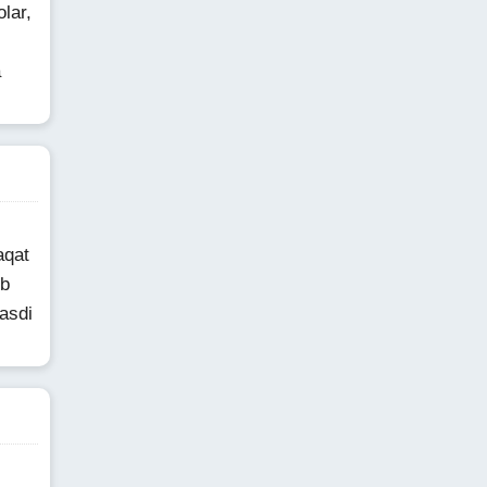
lar,
a
aqat
ib
asdi