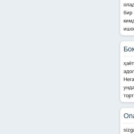
олад
бир
ким
ишо
Бо
ҳаё
адо
Нег
унда
тор
On
sizg