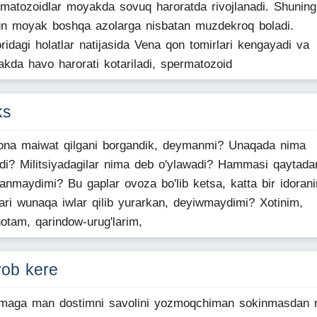
matozoidlar moyakda sovuq haroratda rivojlanadi. Shuning
n moyak boshqa azolarga nisbatan muzdekroq boladi.
ridagi holatlar natijasida Vena qon tomirlari kengayadi va
kda havo harorati kotariladi, spermatozoid
ks
ona maiwat qilgani borgandik, deymanmi? Unaqada nima
adi? Militsiyadagilar nima deb o'ylawadi? Hammasi qaytada
anmaydimi? Bu gaplar ovoza bo'lib ketsa, katta bir idoran
ari wunaqa iwlar qilib yurarkan, deyiwmaydimi? Xotinim,
otam, qarindow-urug'larim,
vob kere
maga man dostimni savolini yozmoqchiman sokinmasdan 