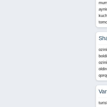
mumk
ayni
kuch
tomo
Sha
ozin
bold
ozin
oldi
qorq
Var
turi