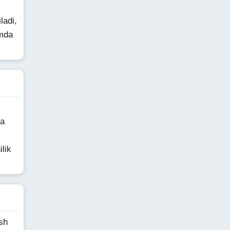
ladi,
amda
ka
ilik
sh