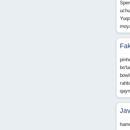
Sper
uchu
Yuqo
moya
Fa
pinh
bo'l
bowl
rahb
qayn
Ja
ham