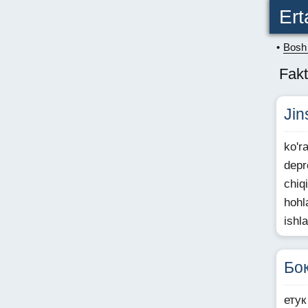
Ert
Bosh 
Fakt
Jin
ko'r
depr
chiq
hohl
ishl
Бо
ету