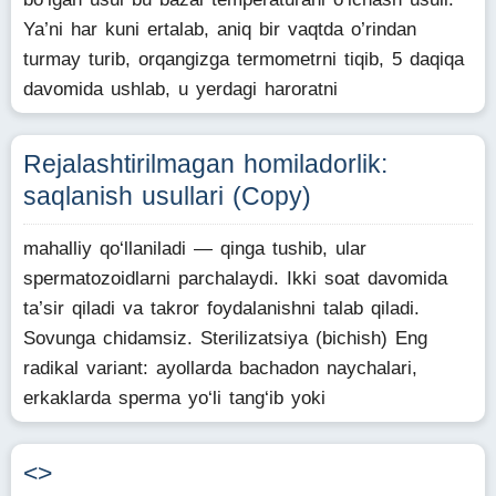
Ya’ni har kuni ertalab, aniq bir vaqtda o’rindan
turmay turib, orqangizga termometrni tiqib, 5 daqiqa
davomida ushlab, u yerdagi haroratni
Rejalashtirilmagan homiladorlik:
saqlanish usullari (Copy)
mahalliy qo‘llaniladi — qinga tushib, ular
spermatozoidlarni parchalaydi. Ikki soat davomida
ta’sir qiladi va takror foydalanishni talab qiladi.
Sovunga chidamsiz. Sterilizatsiya (bichish) Eng
radikal variant: ayollarda bachadon naychalari,
erkaklarda sperma yo‘li tang‘ib yoki
<
>