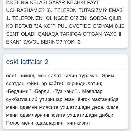
2.KELING KELASI SAFAR KECHKI PAYT
UCHRASHAMIZ? 3). TELEFON TUTASIZMI? EMAS
1. TELEFONIZNI OLINGDE O`ZIZNI SODDA QILIB
KO`RSTAIB "JA KO`P PUL OVOTIDE O`ZIYAM 0.10
SENT OLADI QANAQA TARIFGA O`TGAN YAXSHI
EKAN" SAVOL BERING? YOKI 2.
eski latifalar 2
олиб чикинг, мен салат килиб тураман. Ярим
соатдан кейин эр кайтиб кирибди.Хотин;
-Бердими? -Берди. -Туз кани?.. Мевалар
сухбатлашиб утиришар экан, ёнгок мактанибда
мени одамни миясига ухшатишади деса, олма
мени одамларнинг юзига ухшатишади дибди.
Гилос мени одамларнинг кип-кизил