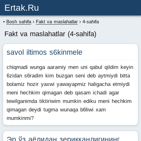
Ertak.ru
Bosh sahifa
Fakt va maslahatlar
4-sahifa
Fakt va maslahatlar (4-sahifa)
savol iltimos s6kinmele
chiqmadi wunga aaramiy men uni qabul qildim keyin
6zidan s6radim kim buzgan seni deb aytmiydi bitta
bolamiz hozir yaxwi yawayapmiz haligacha etmiydi
meni hechkim qimagan deb qasam ichadi agar
tewilganimda tiktiriwim mumkin ediku meni hechkim
qimagan deydi tugma wunaqa b6liwi xam
mumkinmi?
Эр ўз аёлидан зерикканлигининг