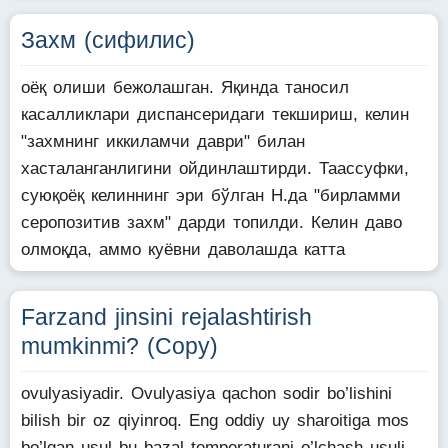
Захм (сифилис)
оёқ олиши бежолашган. Яқинда таносил
касалликлари диспансеридаги текшириш, келин
"захмнинг иккиламчи даври" билан
хасталанганлигини ойдинлаштирди. Таассуфки,
суюқоёқ келиннинг эри бўлган Н.да "бирламми
серопозитив захм" дарди топилди. Келин даво
олмоқда, аммо куёвни даволашда катта
Farzand jinsini rejalashtirish
mumkinmi? (Copy)
ovulyasiyadir. Ovulyasiya qachon sodir bo’lishini
bilish bir oz qiyinroq. Eng oddiy uy sharoitiga mos
bo’lgan usul bu bazal temperaturani o’lchash usuli.