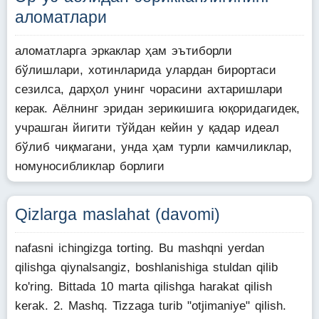
аломатлари
аломатларга эркаклар ҳам эътиборли
бўлишлари, хотинларида улардан бирортаси
сезилса, дарҳол унинг чорасини ахтаришлари
керак. Аёлнинг эридан зерикишига юқоридагидек,
учрашган йигити тўйдан кейин у қадар идеал
бўлиб чиқмагани, унда ҳам турли камчиликлар,
номуносибликлар борлиги
Qizlarga maslahat (davomi)
nafasni ichingizga torting. Bu mashqni yerdan
qilishga qiynalsangiz, boshlanishiga stuldan qilib
ko'ring. Bittada 10 marta qilishga harakat qilish
kerak. 2. Mashq. Tizzaga turib "otjimaniye" qilish.