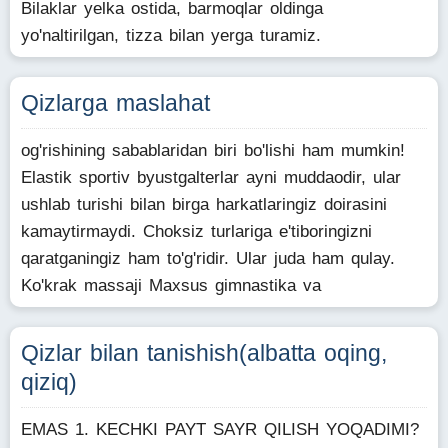
Bilaklar yelka ostida, barmoqlar oldinga
yo'naltirilgan, tizza bilan yerga turamiz.
Qizlarga maslahat
og'rishining sabablaridan biri bo'lishi ham mumkin!
Elastik sportiv byustgalterlar ayni muddaodir, ular
ushlab turishi bilan birga harkatlaringiz doirasini
kamaytirmaydi. Choksiz turlariga e'tiboringizni
qaratganingiz ham to'g'ridir. Ular juda ham qulay.
Ko'krak massaji Maxsus gimnastika va
Qizlar bilan tanishish(albatta oqing,
qiziq)
EMAS 1. KECHKI PAYT SAYR QILISH YOQADIMI?