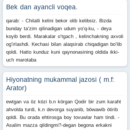
Bek dan ayancli voqea.
qarab: - Chilalli kelini bekor olib kelibsiz. Bizda
bunday ta’zim qilinadigan udum yo’q-ku, - deya
koyib berdi. Marakalar o’tgach , kelinchakning axvoli
og’irlashdi. Kechasi bilan alaqsirab chiqadigan bo’lib
qoldi. Hatto kunduz kuni qaynonasining oldida ikki-
uch marotaba
Hiyonatning mukammal jazosi ( m.f:
Arator)
ewtgan va öz közi b.n körgan Qodir bir zum karaht
ahvolda turdi, k.n devorga suyanib, böwawib ötirib
qoldi. Bu orada ehtirosga boy tovuwlar ham tindi. -
Asalim mazza qildingmi?-degan begona erkakni