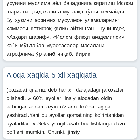
уруғини муслима аёл бачадонига киритиш Ислом
шариати қоидаларига мутлақо тўғри келмайди.
Бу ҳукмни асримиз мусулмон уламоларнинг
ҳаммаси иттифоқ қилиб айтишган. Шунингдек,
«Азҳари шариф», «Ислом фиқҳи академияси»
каби мўътабар муассасалар масалани
атрофлича ўрганиб чиқиб, йирик
Aloqa xaqida 5 xil xaqiqatla
(pozada) qilamiz deb har xil darajadagi jaroxatlar
olishadi. » 60% ayollar jinsiy aloqadan oldin
echinganlaridan keyin o'zlarini ko'rpa tagiga
yashiradi.Yani bu ayollar qomatining ko'rinishidan
uyaladilar. » Seks yengil asab buzilishlariga davo
bo`lishi mumkin. Chunki, jinsiy