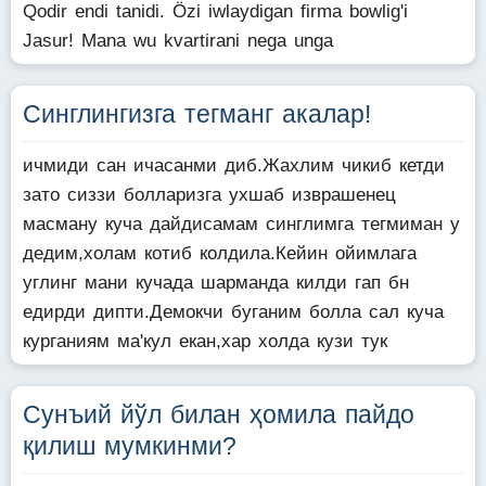
Qodir endi tanidi. Özi iwlaydigan firma bowlig'i
Jasur! Mana wu kvartirani nega unga
Синглингизга тегманг акалар!
ичмиди сан ичасанми диб.Жахлим чикиб кетди
зато сиззи болларизга ухшаб изврашенец
масману куча дайдисамам синглимга тегмиман у
дедим,холам котиб колдила.Кейин ойимлага
углинг мани кучада шарманда килди гап бн
едирди дипти.Демокчи буганим болла сал куча
курганиям ма'кул екан,хар холда кузи тук
Сунъий йўл билан ҳомила пайдо
қилиш мумкинми?