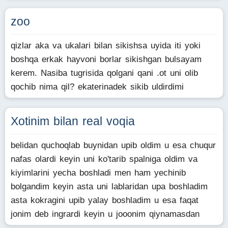
zoo
qizlar aka va ukalari bilan sikishsa uyida iti yoki
boshqa erkak hayvoni borlar sikishgan bulsayam
kerem. Nasiba tugrisida qolgani qani .ot uni olib
qochib nima qil? ekaterinadek sikib uldirdimi
Xotinim bilan real voqia
belidan quchoqlab buynidan upib oldim u esa chuqur
nafas olardi keyin uni ko'tarib spalniga oldim va
kiyimlarini yecha boshladi men ham yechinib
bolgandim keyin asta uni lablaridan upa boshladim
asta kokragini upib yalay boshladim u esa faqat
jonim deb ingrardi keyin u jooonim qiynamasdan