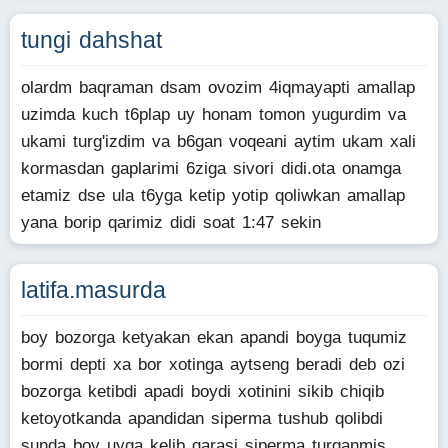
tungi dahshat
olardm baqraman dsam ovozim 4iqmayapti amallap
uzimda kuch t6plap uy honam tomon yugurdim va
ukami turg'izdim va b6gan voqeani aytim ukam xali
kormasdan gaplarimi 6ziga sivori didi.ota onamga
etamiz dse ula t6yga ketip yotip qoliwkan amallap
yana borip qarimiz didi soat 1:47 sekin
latifa.masurda
boy bozorga ketyakan ekan apandi boyga tuqumiz
bormi depti xa bor xotinga aytseng beradi deb ozi
bozorga ketibdi apadi boydi xotinini sikib chiqib
ketoyotkanda apandidan siperma tushub qolibdi
sunda boy uyga kelib qarasi siperma turganmis