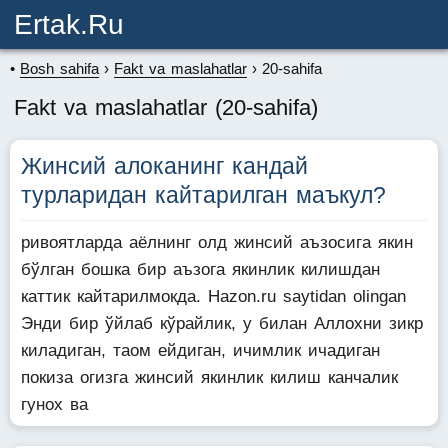
Ertak.ru
Bosh sahifa
Fakt va maslahatlar
20-sahifa
Fakt va maslahatlar (20-sahifa)
Жинсий алоканинг кандай
турларидан кайтарилган маъкул?
ривоятларда аёлнинг олд жинсий аъзосига якин
бўлган бошка бир аъзога якинлик килишдан
каттик кайтарилмокда. Hazon.ru saytidan olingan
Энди бир ўйлаб кўрайлик, у билан Аллохни зикр
киладиган, таом ейдиган, ичимлик ичадиган
покиза огизга жинсий якинлик килиш канчалик
гунох ва