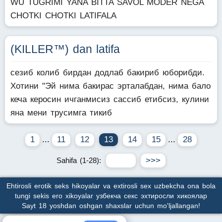
WU TUGRIMI YANA BITTA SAVOL MODER NEGA
CHOTKI CHOTKI LATIFALA
(KILLER™) dan latifa
сезиб колиб бирдан додлаб бакириб юборибди.
Хотини "Эй нима бакирас эрталабдан, нима бало
кеча керосин ичганмисиз сассиб етибсиз, кулини
яна мени трусимга тикиб
1
...
11
12
13
14
15
...
28
Sahifa (1-28):
Ehtirosli erotik seks hikoyalar va extirosli sex uzbekcha ona bola
tungi sekis ero xikoyalar узбекча секс эхтиросли хикоялар
Sayt 18 yoshdan oshgan shaxslar uchun mo'ljallangan!