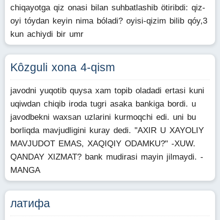
chiqayotga qiz onasi bilan suhbatlashib ötiribdi: qiz-
oyi tóydan keyin nima bóladi? oyisi-qizim bilib qóy,3
kun achiydi bir umr
Kôzguli xona 4-qism
javodni yuqotib quysa xam topib oladadi ertasi kuni
uqiwdan chiqib iroda tugri asaka bankiga bordi. u
javodbekni waxsan uzlarini kurmoqchi edi. uni bu
borliqda mavjudligini kuray dedi. "AXIR U XAYOLIY
MAVJUDOT EMAS, XAQIQIY ODAMKU?" -XUW.
QANDAY XIZMAT? bank mudirasi mayin jilmaydi. -
MANGA
латифа