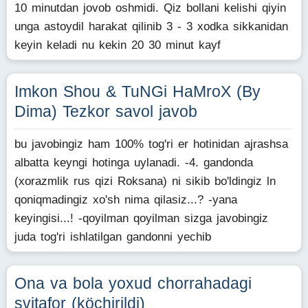
10 minutdan jovob oshmidi. Qiz bollani kelishi qiyin
unga astoydil harakat qilinib 3 - 3 xodka sikkanidan
keyin keladi nu kekin 20 30 minut kayf
Imkon Shou & TuNGi HaMroX (By
Dima) Tezkor savol javob
bu javobingiz ham 100% tog'ri er hotinidan ajrashsa
albatta keyngi hotinga uylanadi. -4. gandonda
(xorazmlik rus qizi Roksana) ni sikib bo'ldingiz ln
qoniqmadingiz xo'sh nima qilasiz...? -yana
keyingisi...! -qoyilman qoyilman sizga javobingiz
juda tog'ri ishlatilgan gandonni yechib
Ona va bola yoxud chorrahadagi
svitafor (köchirildi)