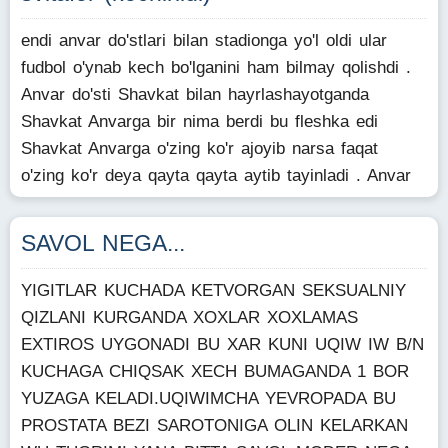
endi anvar do'stlari bilan stadionga yo'l oldi ular
fudbol o'ynab kech bo'lganini ham bilmay qolishdi .
Anvar do'sti Shavkat bilan hayrlashayotganda
Shavkat Anvarga bir nima berdi bu fleshka edi
Shavkat Anvarga o'zing ko'r ajoyib narsa faqat
o'zing ko'r deya qayta qayta aytib tayinladi . Anvar
SAVOL NEGA...
YIGITLAR KUCHADA KETVORGAN SEKSUALNIY
QIZLANI KURGANDA XOXLAR XOXLAMAS
EXTIROS UYGONADI BU XAR KUNI UQIW IW B/N
KUCHAGA CHIQSAK XECH BUMAGANDA 1 BOR
YUZAGA KELADI.UQIWIMCHA YEVROPADA BU
PROSTATA BEZI SAROTONIGA OLIN KELARKAN