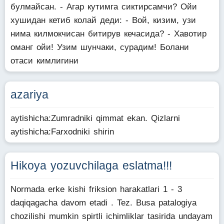
булмайсан. - Агар кутимга сиктирсамчи? Ойи
хушидан кетиб колай деди: - Вой, кизим, узи
нима килмокчисан битирув кечасида? - Хавотир
оманг ойи! Узим шунчаки, сурадим! Болани
отаси кимлигини
azariya
aytishicha:Zumradniki qimmat ekan. Qizlarni
aytishicha:Farxodniki shirin
Hikoya yozuvchilaga eslatma!!!
Normada erke kishi friksion harakatlari 1 - 3
daqiqagacha davom etadi . Tez. Busa patalogiya
chozilishi mumkin spirtli ichimliklar tasirida undayam