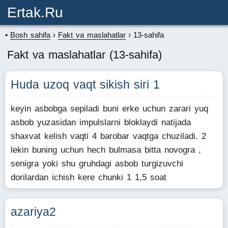
Ertak.ru
Bosh sahifa
Fakt va maslahatlar
13-sahifa
Fakt va maslahatlar (13-sahifa)
Huda uzoq vaqt sikish siri 1
keyin asbobga sepiladi buni erke uchun zarari yuq
asbob yuzasidan impulslarni bloklaydi natijada
shaxvat kelish vaqti 4 barobar vaqtga chuziladi. 2
lekin buning uchun hech bulmasa bitta novogra ,
senigra yoki shu gruhdagi asbob turgizuvchi
dorilardan ichish kere chunki 1 1,5 soat
azariya2