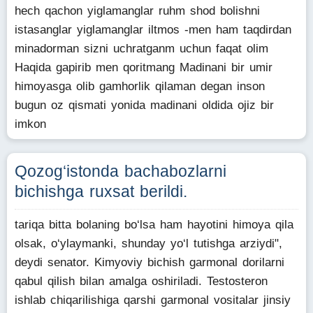
hech qachon yiglamanglar ruhm shod bolishni
istasanglar yiglamanglar iltmos -men ham taqdirdan
minadorman sizni uchratganm uchun faqat olim
Haqida gapirib men qoritmang Madinani bir umir
himoyasga olib gamhorlik qilaman degan inson
bugun oz qismati yonida madinani oldida ojiz bir
imkon
Qozog‘istonda bachabozlarni
bichishga ruxsat berildi.
tariqa bitta bolaning bo‘lsa ham hayotini himoya qila
olsak, o‘ylaymanki, shunday yo‘l tutishga arziydi",
deydi senator. Kimyoviy bichish garmonal dorilarni
qabul qilish bilan amalga oshiriladi. Testosteron
ishlab chiqarilishiga qarshi garmonal vositalar jinsiy