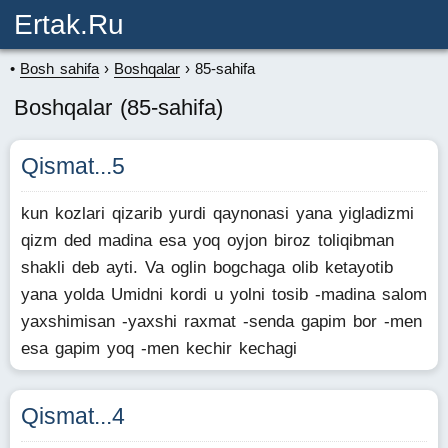
Ertak.ru
Bosh sahifa
Boshqalar
85-sahifa
Boshqalar (85-sahifa)
Qismat...5
kun kozlari qizarib yurdi qaynonasi yana yigladizmi
qizm ded madina esa yoq oyjon biroz toliqibman
shakli deb ayti. Va oglin bogchaga olib ketayotib
yana yolda Umidni kordi u yolni tosib -madina salom
yaxshimisan -yaxshi raxmat -senda gapim bor -men
esa gapim yoq -men kechir kechagi
Qismat...4