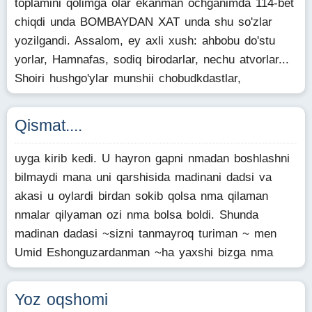
toplamini qolimga olar ekanman ochganimda 114-bet
chiqdi unda BOMBAYDAN XAT unda shu so'zlar
yozilgandi. Assalom, ey axli xush: ahbobu do'stu
yorlar, Hamnafas, sodiq birodarlar, nechu atvorlar...
Shoiri hushgo'ylar munshii chobudkdastlar,
Qismat....
uyga kirib kedi. U hayron gapni nmadan boshlashni
bilmaydi mana uni qarshisida madinani dadsi va
akasi u oylardi birdan sokib qolsa nma qilaman
nmalar qilyaman ozi nma bolsa boldi. Shunda
madinan dadasi ~sizni tanmayroq turiman ~ men
Umid Eshonguzardanman ~ha yaxshi bizga nma
Yoz oqshomi