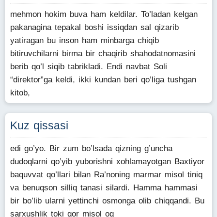
mehmon hokim buva ham keldilar. To’ladan kelgan
pakanagina tepakal boshi issiqdan sal qizarib
yatiragan bu inson ham minbarga chiqib
bitiruvchilarni birma bir chaqirib shahodatnomasini
berib qo’l siqib tabrikladi. Endi navbat Soli
“direktor”ga keldi, ikki kundan beri qo’liga tushgan
kitob,
Kuz qissasi
edi go’yo. Bir zum bo’lsada qizning g’uncha
dudoqlarni qo’yib yuborishni xohlamayotgan Baxtiyor
baquvvat qo’llari bilan Ra’noning marmar misol tiniq
va benuqson silliq tanasi silardi. Hamma hammasi
bir bo’lib ularni yettinchi osmonga olib chiqqandi. Bu
sarxushlik toki qor misol oq