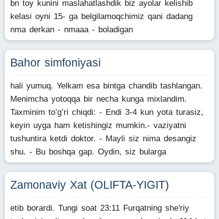
bn toy kunini maslahatlashdik biz ayolar kelishib
kelasi oyni 15- ga belgilamoqchimiz qani dadang
nma derkan - nmaaa - boladigan
Bahor simfoniyasi
hali yumuq. Yelkam esa bintga chandib tashlangan.
Menimcha yotoqqa bir necha kunga mixlandim.
Taxminim to’g’ri chiqdi: - Endi 3-4 kun yota turasiz,
keyin uyga ham ketishingiz mumkin.- vaziyatni
tushuntira ketdi doktor. - Mayli siz nima desangiz
shu. - Bu boshqa gap. Oydin, siz bularga
Zamonaviy Xat (OLIFTA-YIGIT)
etib borardi. Tungi soat 23:11 Furqatning she'riy