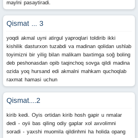
maylni pasaytiradi.
Qismat ... 3
yoqdi akmal uyni atirgul yaproqlari toldirib ikki
kishilik dasturxon tuzabdi va madinan qolidan ushlab
toyimizni bir yilig bilan malikam baxtimga soğ boling
deb peshonasdan opib taqinchoq sovga qildi madina
ozida yoq hursand edi akmalni mahkam quchoqlab
raxmat hamasi uchun
Qismat....2
kirib kedi. Oyis ortidan kirib hosh gapir u nmalar
dedi - oyii bas qiling odiy gaplar xol axvolimni
soradi - yaxshi muomila qildinhmi ha holida opang