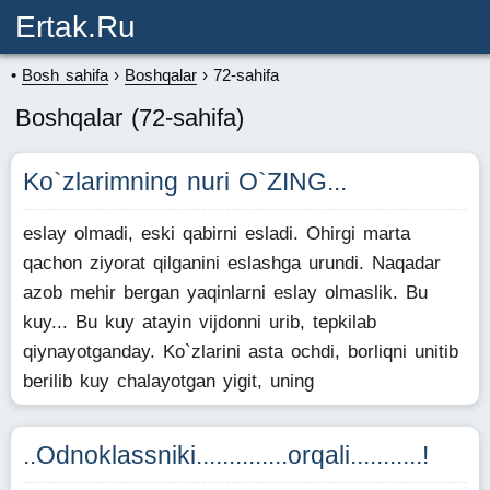
Ertak.ru
Bosh sahifa
Boshqalar
72-sahifa
Boshqalar (72-sahifa)
Ko`zlarimning nuri O`ZING...
eslay olmadi, eski qabirni esladi. Ohirgi marta
qachon ziyorat qilganini eslashga urundi. Naqadar
azob mehir bergan yaqinlarni eslay olmaslik. Bu
kuy... Bu kuy atayin vijdonni urib, tepkilab
qiynayotganday. Ko`zlarini asta ochdi, borliqni unitib
berilib kuy chalayotgan yigit, uning
..Odnoklassniki..............orqali...........!