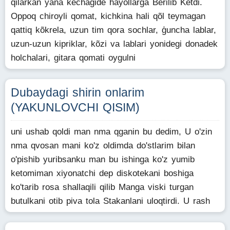
qilarkan yana kechagide hayollarga Berilib Ketdi.
Oppoq chiroyli qomat, kichkina hali qõl teymagan
qattiq kõkrela, uzun tim qora sochlar, ģuncha lablar,
uzun-uzun kipriklar, kõzi va lablari yonidegi donadek
holchalari, gitara qomati oygulni
Dubaydagi shirin onlarim
(YAKUNLOVCHI QISIM)
uni ushab qoldi man nma qganin bu dedim, U o'zin
nma qvosan mani ko'z oldimda do'stlarim bilan
o'pishib yuribsanku man bu ishinga ko'z yumib
ketomiman xiyonatchi dep diskotekani boshiga
ko'tarib rosa shallaqili qilib Manga viski turgan
butulkani otib piva tola Stakanlani uloqtirdi. U rash