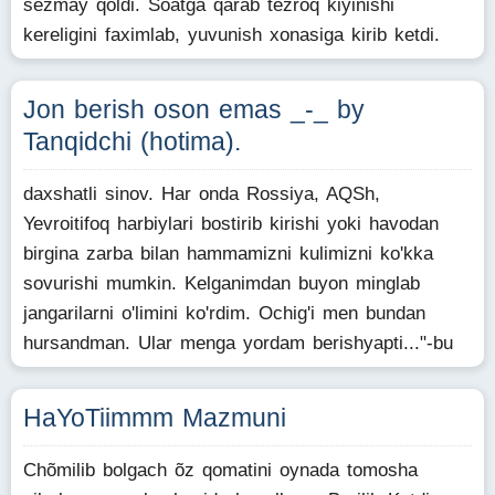
sezmay qoldi. Soatga qarab tezroq kiyinishi
kereligini faximlab, yuvunish xonasiga kirib ketdi.
Jon berish oson emas _-_ by
Tanqidchi (hotima).
daxshatli sinov. Har onda Rossiya, AQSh,
Yevroitifoq harbiylari bostirib kirishi yoki havodan
birgina zarba bilan hammamizni kulimizni ko'kka
sovurishi mumkin. Kelganimdan buyon minglab
jangarilarni o'limini ko'rdim. Ochig'i men bundan
hursandman. Ular menga yordam berishyapti..."-bu
HaYoTiimmm Mazmuni
Chõmilib bolgach õz qomatini oynada tomosha