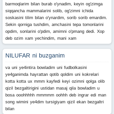
barmoqlarim bilan burab o'ynadim, keyin og'zimga
siqqancha mammalarini solib, og'zimni ichida
soskasini tilim bilan o'ynardim, sorib sorib emardim.
Sekin qorniga tushdim, amchasini tepa tomonlarini
opdim, sonlarini o'pdim, amimni o'pmang dedi. Xop
deb ozim xam yechindim, mani xam
NILUFAR ni buzganim
va uni ye4intira bowladim uni fudbolkasini
ye4ganimda hayrattan qotib qoldim uni kokrelari
kotta kotta ux mmm kayfedi keyi ozimni qolga olib
qizil bezgaltirigini ustidan masaj qila bowladim u
bosa ooohhhhh mmmmm oohhh deb ingrar edi man
song wimini ye4dim tursigiyam qizil ekan bezgaltri
bilan