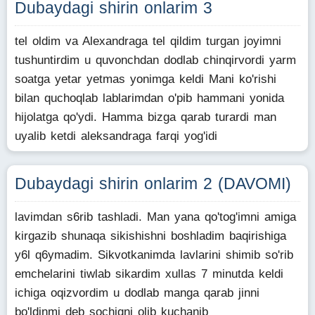
Dubaydagi shirin onlarim 3
tel oldim va Alexandraga tel qildim turgan joyimni
tushuntirdim u quvonchdan dodlab chinqirvordi yarm
soatga yetar yetmas yonimga keldi Mani ko'rishi
bilan quchoqlab lablarimdan o'pib hammani yonida
hijolatga qo'ydi. Hamma bizga qarab turardi man
uyalib ketdi aleksandraga farqi yog'idi
Dubaydagi shirin onlarim 2 (DAVOMI)
lavimdan s6rib tashladi. Man yana qo'tog'imni amiga
kirgazib shunaqa sikishishni boshladim baqirishiga
y6l q6ymadim. Sikvotkanimda lavlarini shimib so'rib
emchelarini tiwlab sikardim xullas 7 minutda keldi
ichiga oqizvordim u dodlab manga qarab jinni
bo'ldinmi deb sochiqni olib kuchanib