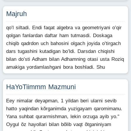
Majruh
qo’l siltadi. Endi faqat algebra va geometriyani o’qir
qolgan fanlardan daftar ham tutmasdi. Doskaga
chiqib qadrdon uch bahosini olgach joyida o’tirgach
dars tugashini kutadigan bo’ldi. Darsdan chiqishi
bilan do’sti Adham bilan Adhamning otasi usta Roziq
amakiga yordamlashgani bora boshladi. Shu
HaYoTiimmm Mazmuni
Eey nimalar deyapman, 1 yildan beri ularni sevib
hatto yaqindan kõrganimda yuzigayam qaromimanu.
Yana suhbat qurarmishman, lekin orzuga ayib yo."
Oygul õz hayollari bilan bõlib vaqt õtganiniyam