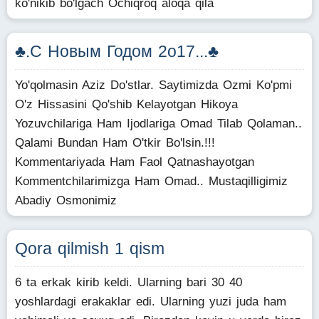
ko'nikib bo'lgach Ochiqroq aloqa qila
♣.С Новым Годом 2o17...♣
Yo'qolmasin Aziz Do'stlar. Saytimizda Ozmi Ko'pmi
O'z Hissasini Qo'shib Kelayotgan Hikoya
Yozuvchilariga Ham Ijodlariga Omad Tilab Qolaman..
Qalami Bundan Ham O'tkir Bo'lsin.!!!
Kommentariyada Ham Faol Qatnashayotgan
Kommentchilarimizga Ham Omad.. Mustaqilligimiz
Abadiy Osmonimiz
Qora qilmish 1 qism
6 ta erkak kirib keldi. Ularning bari 30 40
yoshlardagi erakaklar edi. Ularning yuzi juda ham