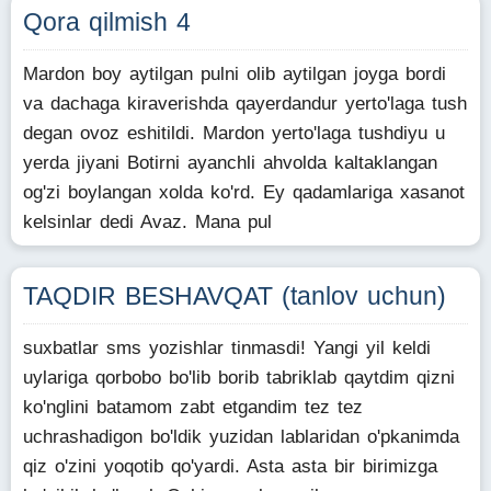
Qora qilmish 4
Mardon boy aytilgan pulni olib aytilgan joyga bordi
va dachaga kiraverishda qayerdandur yerto'laga tush
degan ovoz eshitildi. Mardon yerto'laga tushdiyu u
yerda jiyani Botirni ayanchli ahvolda kaltaklangan
og'zi boylangan xolda ko'rd. Ey qadamlariga xasanot
kelsinlar dedi Avaz. Mana pul
TAQDIR BESHAVQAT (tanlov uchun)
suxbatlar sms yozishlar tinmasdi! Yangi yil keldi
uylariga qorbobo bo'lib borib tabriklab qaytdim qizni
ko'nglini batamom zabt etgandim tez tez
uchrashadigon bo'ldik yuzidan lablaridan o'pkanimda
qiz o'zini yoqotib qo'yardi. Asta asta bir birimizga