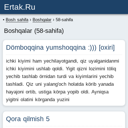
Ertak.ru
Bosh sahifa
Boshqalar
58-sahifa
Boshqalar (58-sahifa)
Dömboqqina yumshoqqina :))) [oxiri]
ichki kiyimi ham yechilayotgandi, qiz uyalganidanmi
ichki kiyimini ushlab qoldi. Yigit qizni lozimini töliq
yechib tashlab örnidan turdi va kiyimlarini yechib
tashladi. Qiz uni yalang'och holatda körib yanada
hayajoni ortib, ustiga körpa yopib oldi. Ayniqsa
yigitni olatini körganda yuzini
Qora qilmish 5