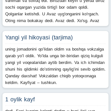
vahimali va sovuq edi. Birozdan keyin u yerda biroz
sochi oqargan yuzida tirtig'i bor odam qoldi.
Qolganlar ketishdi. U Avaz uyg'onganini ko'rgach.
Oting nima bokakay dedi. Avaz dedi. Xo'sg. Avaz
Yangi yil hikoyasi (tarjima)
uning jomadonini qo’lidan oldim va boshqa vokzalga
qarab yo’l oldik. Yo’lda unga bir-biridan qiziq kulguli
yangi yil voqealaridan aytib berdim. Va ich ichimdan
shuni his qildimki do’stimning qaylig’ini sevib qoldim.
Qanday daxshat! Vokzaldan chiqib yotoqxonaga
keldim. Kayfiyat – tushkun.
1 oylik kayf