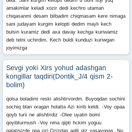
dedi. Sani kurgim kelopti dedim u buni iloji yuq
amakimlar keladi xozir dedi kechro utaman
chiqasanmi desam bilbadim chiqmasam kere nimaga
sani judayam kurgim kelopti dedim mayli kech
bulsin kuramiz dedi axa davay kechga kuriwamiz
deb telni uchirdim. Kech buldi kunduzi kuriwgan
joyimizga
Sevgi yoki Xirs yohud adashgan
kongillar taqdiri(Dontik_J/4 qism 2-
bolim)
qolsa boladimi reski alishtirvordm. Buyoqdan sochini
sochiq blan oragan holatta Azi kirib keldi. -Voy opaa
qoyb turii ne alishtirdiz -Olee uyatin bomi
qoyibturmush -Voy nma qipti hckim yoguu
galatisizde opa ozi.Ozizdan aqlli qiz yasavogas. Nu