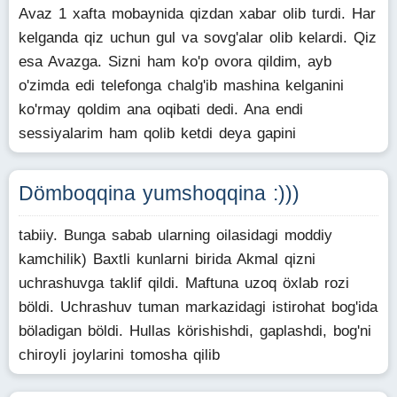
Avaz 1 xafta mobaynida qizdan xabar olib turdi. Har
kelganda qiz uchun gul va sovg'alar olib kelardi. Qiz
esa Avazga. Sizni ham ko'p ovora qildim, ayb
o'zimda edi telefonga chalg'ib mashina kelganini
ko'rmay qoldim ana oqibati dedi. Ana endi
sessiyalarim ham qolib ketdi deya gapini
Dömboqqina yumshoqqina :)))
tabiiy. Bunga sabab ularning oilasidagi moddiy
kamchilik) Baxtli kunlarni birida Akmal qizni
uchrashuvga taklif qildi. Maftuna uzoq öxlab rozi
böldi. Uchrashuv tuman markazidagi istirohat bog'ida
böladigan böldi. Hullas körishishdi, gaplashdi, bog'ni
chiroyli joylarini tomosha qilib