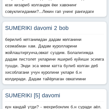
юзи кизариб колгандек ёки хавонинг
совуклигиданми?...Лекин гап унинг рангидаги
SUMERIKI davomi 2 bob
берилиб кетганимдан дадам келганини
сезмабман хам. Дадам куролларини
жойлаштиргунча,овкат суздим. Болалигимда
дадам пистолет укларини яшириб куйиши эсимга
тушди. Энди эса мени катта булиб колган деб
хисоблагани учун куролини уклари б.н
колдиради. Дадам тайёрлаган овкатимни
SUMERIKI [5] davomi
кун кандай утди? - мехрибонлик б.н суради аёл.