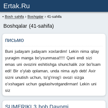
Ertak.ru
Bosh sahifa
Boshqalar
41-sahifa
Boshqalar (41-sahifa)
письмо
Buni judayam judayam xoxlardim! Lekin nima qilay
yuragim manga bo’ysunmasa!!!!! Qani endi sizi
emas uni ovozini eshitishga shunchalik zor bo’lsam
edi! Bir o’ylab qolaman, unda nima ayb deb! Axir
sizni unutish uchun, to’g’rirog’i ovozi sizga
o’xshagani uchun gaplashvotgandirman! Lekin uni
siz
SUMERIKI 3 bob.Davomi