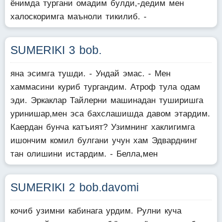
ёнимда тургани омадим булди,-дедим мен
халоскоримга маъноли тикилиб. -
SUMERIKI 3 bob.
яна эсимга тушди. - Ундай эмас. - Мен
хаммасини куриб тургандим. Атроф тула одам
эди. Эркаклар Тайлерни машинадан туширишга
уринишар,мен эса бахслашишда давом этардим.
Каердан бунча катъият? Узимнинг хаклигимга
ишончим комил булгани учун хам Эдварднинг
тан олишини истардим. - Белла,мен
SUMERIKI 2 bob.davomi
кочиб узимни кабинага урдим. Рулни куча