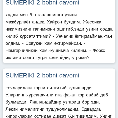
SUMERIKI 2 bobni davomi
худди мен б.н гаплашишга узини
мажбурлаётгандек. Хайрон булдим. Жессика
иккимизнинг гапимизни эшитиб,энди узини содда
килиб курсатяптими? - Унчалик ёктирмайман,-тан
олдим. - Совукни хам ёктирмайсан. -
Намгарчиликни хам,-кушимча килдим. - Форкс
иклими сенга тугри келмайди,тугрими? -
SUMERIKI 2 bobni davomi
сочларидаги корни силкитиб кулишарди.
Уларнинг хурсандчилигига факат кор сабаб деб
булмасди. Яна кандайдир узгариш бор эди.
Лекин нималигини тушунолмадим. Эдвардга
киприкларим остидан диккат б.н тикилдим. Унинг