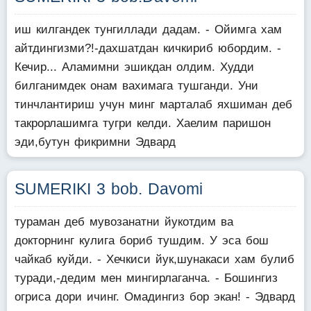
иш килгандек тунгиллади дадам. - Ойимга хам
айтдингизми?!-дахшатдан кичкириб юбордим. -
Кечир... Аламимни эшикдан олдим. Худди
билганимдек онам вахимага тушганди. Уни
тинчлантириш учун минг марталаб яхшиман деб
такрорлашимга тугри келди. Хаелим паришон
эди,бутун фикримни Эдвард
SUMERIKI 3 bob. Davomi
тураман деб мувозанатни йукотдим ва
докторнинг кулига бориб тушдим. У эса бош
чайкаб куйди. - Хечкиси йук,шунакаси хам булиб
туради,-дедим мен мингирлаганча. - Бошингиз
огриса дори ичинг. Омадингиз бор экан! - Эдвард