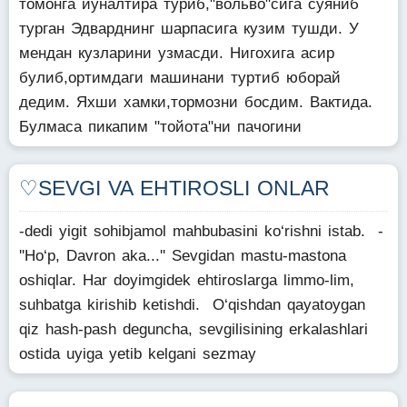
томонга йуналтира туриб,"вольво"сига суяниб
турган Эдварднинг шарпасига кузим тушди. У
мендан кузларини узмасди. Нигохига асир
булиб,ортимдаги машинани туртиб юборай
дедим. Яхши хамки,тормозни босдим. Вактида.
Булмаса пикапим "тойота"ни пачогини
♡SEVGI VA EHTIROSLI ONLAR
-dedi yigit sohibjamol mahbubasini ko‘rishni istab. -
''Ho‘p, Davron aka...'' Sevgidan mastu-mastona
oshiqlar. Har doyimgidek ehtiroslarga limmo-lim,
suhbatga kirishib ketishdi. O‘qishdan qayatoygan
qiz hash-pash deguncha, sevgilisining erkalashlari
ostida uyiga yetib kelgani sezmay