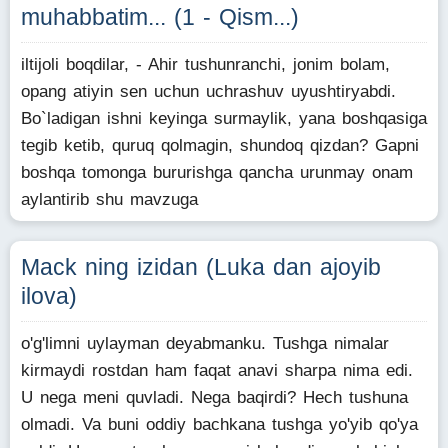
muhabbatim... (1 - Qism...)
iltijoli boqdilar, - Ahir tushunranchi, jonim bolam,
opang atiyin sen uchun uchrashuv uyushtiryabdi.
Bo`ladigan ishni keyinga surmaylik, yana boshqasiga
tegib ketib, quruq qolmagin, shundoq qizdan? Gapni
boshqa tomonga bururishga qancha urunmay onam
aylantirib shu mavzuga
Mack ning izidan (Luka dan ajoyib
ilova)
o'g'limni uylayman deyabmanku. Tushga nimalar
kirmaydi rostdan ham faqat anavi sharpa nima edi.
U nega meni quvladi. Nega baqirdi? Hech tushuna
olmadi. Va buni oddiy bachkana tushga yo'yib qo'ya