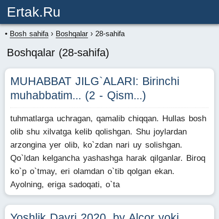
Ertak.ru
Bosh sahifa
Boshqalar
28-sahifa
Boshqalar (28-sahifa)
MUHABBAT JILG`ALARI: Birinchi
muhabbatim... (2 - Qism...)
tuhmatlarga uchragan, qamalib chiqqan. Hullas bosh
olib shu xilvatga kelib qolishgan. Shu joylardan
arzongina yer olib, ko`zdan nari uy solishgan.
Qo`ldan kelgancha yashashga harak qilganlar. Biroq
ko`p o`tmay, eri olamdan o`tib qolgan ekan.
Ayolning, eriga sadoqati, o`ta
Yoshlik Davri 2020. by Alcor yoki