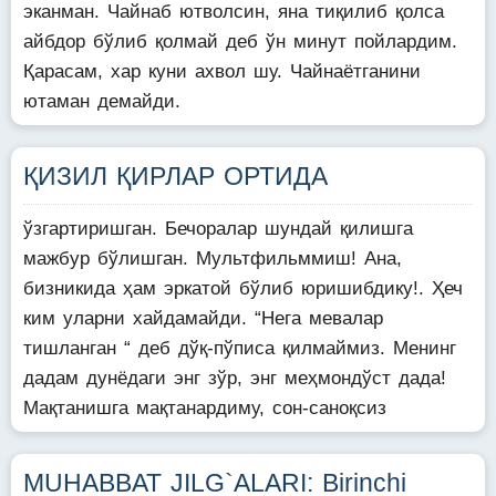
эканман. Чайнаб ютволсин, яна тиқилиб қолса
айбдор бўлиб қолмай деб ўн минут пойлардим.
Қарасам, хар куни ахвол шу. Чайнаётганини
ютаман демайди.
ҚИЗИЛ ҚИРЛАР ОРТИДА
ўзгартиришган. Бечоралар шундай қилишга
мажбур бўлишган. Мультфильммиш! Ана,
бизникида ҳам эркатой бўлиб юришибдику!. Ҳеч
ким уларни хайдамайди. “Нега мевалар
тишланган “ деб дўқ-пўписа қилмаймиз. Менинг
дадам дунёдаги энг зўр, энг меҳмондўст дада!
Мақтанишга мақтанардиму, сон-саноқсиз
MUHABBAT JILG`ALARI: Birinchi