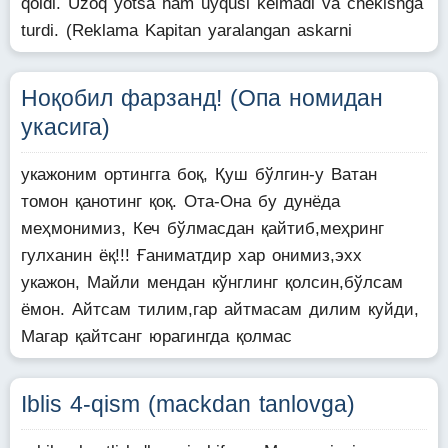
qoldi. Uzoq yotsa ham uyqusi kelmadi va chekishga
turdi. (Reklama Kapitan yaralangan askarni
Ноқобил фарзанд! (Опа номидан
укасига)
укажоним ортингга боқ, Қуш бўлгин-у Ватан
томон қанотинг қоқ. Ота-Она бу дунёда
меҳмонимиз, Кеч бўлмасдан қайтиб,меҳринг
гулханин ёқ!!! Ғаниматдир хар онимиз,эхх
укажон, Майли мендан кўнглинг қолсин,бўлсам
ёмон. Айтсам тилим,гар айтмасам дилим куйди,
Магар қайтсанг юрагингда қолмас
Iblis 4-qism (mackdan tanlovga)