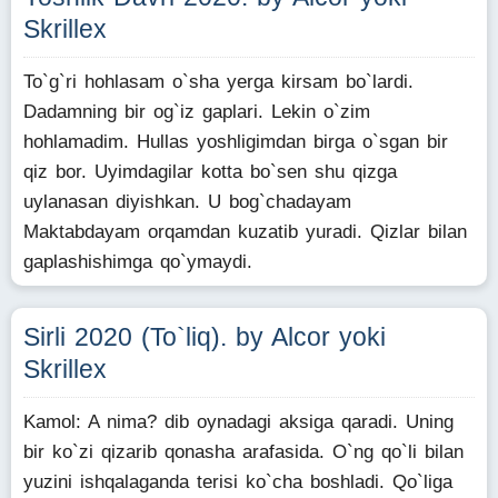
Skrillex
To`g`ri hohlasam o`sha yerga kirsam bo`lardi.
Dadamning bir og`iz gaplari. Lekin o`zim
hohlamadim. Hullas yoshligimdan birga o`sgan bir
qiz bor. Uyimdagilar kotta bo`sen shu qizga
uylanasan diyishkan. U bog`chadayam
Maktabdayam orqamdan kuzatib yuradi. Qizlar bilan
gaplashishimga qo`ymaydi.
Sirli 2020 (To`liq). by Alcor yoki
Skrillex
Kamol: A nima? dib oynadagi aksiga qaradi. Uning
bir ko`zi qizarib qonasha arafasida. O`ng qo`li bilan
yuzini ishqalaganda terisi ko`cha boshladi. Qo`liga