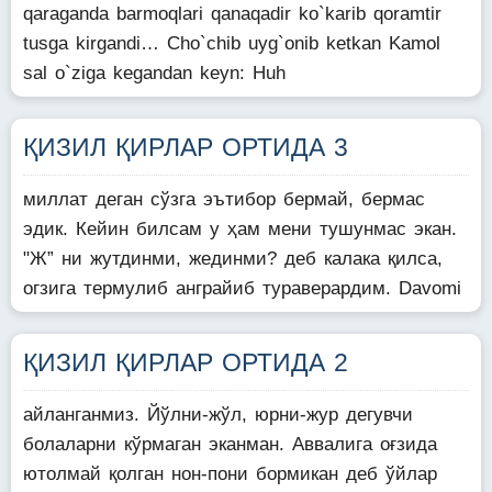
qaraganda barmoqlari qanaqadir ko`karib qoramtir
tusga kirgandi… Cho`chib uyg`onib ketkan Kamol
sal o`ziga kegandan keyn: Huh
ҚИЗИЛ ҚИРЛАР ОРТИДА 3
миллат деган сўзга эътибор бермай, бермас
эдик. Кейин билсам у ҳам мени тушунмас экан.
"Ж” ни жутдинми, жединми? деб калака қилса,
огзига термулиб анграйиб тураверардим. Davomi
ҚИЗИЛ ҚИРЛАР ОРТИДА 2
айланганмиз. Йўлни-жўл, юрни-жур дегувчи
болаларни кўрмаган эканман. Аввалига оғзида
ютолмай қолган нон-пони бормикан деб ўйлар