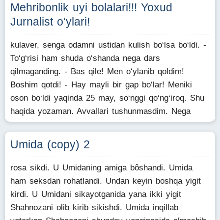
Mehribonlik uyi bolalari!!! Yoxud
Jurnalist o‘ylari!
kulaver, senga odamni ustidan kulish bo‘lsa bo‘ldi. -
To‘g‘risi ham shuda o‘shanda nega dars
qilmaganding. - Bas qile! Men o‘ylanib qoldim!
Boshim qotdi! - Hay mayli bir gap bo‘lar! Meniki
oson bo‘ldi yaqinda 25 may, so‘nggi qo‘ng‘iroq. Shu
haqida yozaman. Avvallari tushunmasdim. Nega
Umida (copy) 2
rosa sikdi. U Umidaning amiga bôshandi. Umida
ham seksdan rohatlandi. Undan keyin boshqa yigit
kirdi. U Umidani sikayotganida yana ikki yigit
Shahnozani olib kirib sikishdi. Umida inqillab