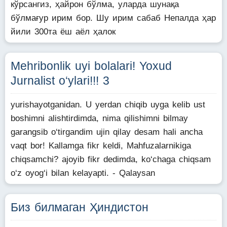
кўрсангиз, ҳайрон бўлма, уларда шунақа
бўлмағур ирим бор. Шу ирим сабаб Непалда ҳар
йили 300та ёш аёл ҳалок
Mehribonlik uyi bolalari! Yoxud
Jurnalist o‘ylari!!! 3
yurishayotganidan. U yerdan chiqib uyga kelib ust
boshimni alishtirdimda, nima qilishimni bilmay
garangsib o‘tirgandim ujin qilay desam hali ancha
vaqt bor! Kallamga fikr keldi, Mahfuzalarnikiga
chiqsamchi? ajoyib fikr dedimda, ko‘chaga chiqsam
o‘z oyog‘i bilan kelayapti. - Qalaysan
Биз билмаган Ҳиндистон