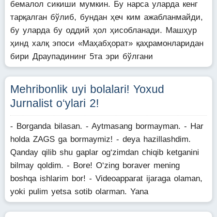
бемалол сикиши мумкин. Бу нарса уларда кенг
тарқалган бўлиб, бундан ҳеч ким ажабланмайди,
бу уларда бу оддий ҳол ҳисобланади. Машҳур
ҳинд халқ эпоси «Маҳабҳорат» қаҳрамонларидан
бири Драупадининг 5та эри бўлгани
Mehribonlik uyi bolalari! Yoxud
Jurnalist o‘ylari 2!
- Borganda bilasan. - Aytmasang bormayman. - Har
holda ZAGS ga bormaymiz! - deya hazillashdim.
Qanday qilib shu gaplar og‘zimdan chiqib ketganini
bilmay qoldim. - Bore! O‘zing boraver mening
boshqa ishlarim bor! - Videoapparat ijaraga olaman,
yoki pulim yetsa sotib olarman. Yana