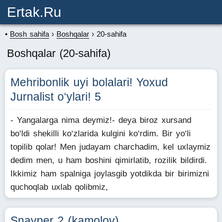
Ertak.ru
Bosh sahifa
Boshqalar
20-sahifa
Boshqalar (20-sahifa)
Mehribonlik uyi bolalari! Yoxud
Jurnalist o‘ylari! 5
- Yangalarga nima deymiz!- deya biroz xursand
bo‘ldi shekilli ko‘zlarida kulgini ko‘rdim. Bir yo‘li
topilib qolar! Men judayam charchadim, kel uxlaymiz
dedim men, u ham boshini qimirlatib, rozilik bildirdi.
Ikkimiz ham spalniga joylasgib yotdikda bir birimizni
quchoqlab uxlab qolibmiz,
Snayper 2 (kamolov)