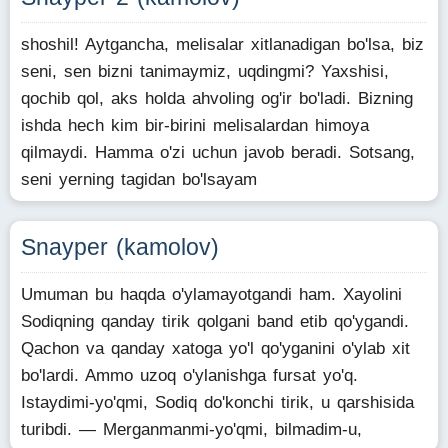
shoshil! Aytgancha, melisalar xitlanadigan bo'lsa, biz
seni, sen bizni tanimaymiz, uqdingmi? Yaxshisi,
qochib qol, aks holda ahvoling og'ir bo'ladi. Bizning
ishda hech kim bir-birini melisalardan himoya
qilmaydi. Hamma o'zi uchun javob beradi. Sotsang,
seni yerning tagidan bo'lsayam
Snayper (kamolov)
Umuman bu haqda o'ylamayotgandi ham. Xayolini
Sodiqning qanday tirik qolgani band etib qo'ygandi.
Qachon va qanday xatoga yo'l qo'yganini o'ylab xit
bo'lardi. Ammo uzoq o'ylanishga fursat yo'q.
Istaydimi-yo'qmi, Sodiq do'konchi tirik, u qarshisida
turibdi. — Merganmanmi-yo'qmi, bilmadim-u,