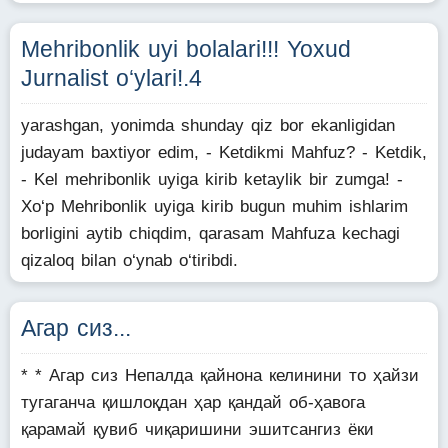
Mehribonlik uyi bolalari!!! Yoxud
Jurnalist o‘ylari!.4
yarashgan, yonimda shunday qiz bor ekanligidan
judayam baxtiyor edim, - Ketdikmi Mahfuz? - Ketdik,
- Kel mehribonlik uyiga kirib ketaylik bir zumga! -
Xo‘p Mehribonlik uyiga kirib bugun muhim ishlarim
borligini aytib chiqdim, qarasam Mahfuza kechagi
qizaloq bilan o‘ynab o‘tiribdi.
Агар сиз...
* * Агар сиз Непалда қайнона келинини то ҳайзи
тугаганча қишлоқдан ҳар қандай об-ҳавога
қарамай қувиб чиқаришини эшитсангиз ёки